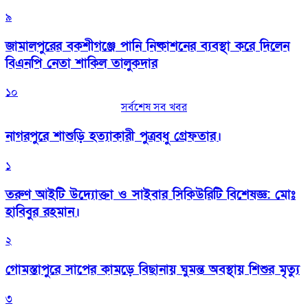
৯
জামালপুরের বকশীগঞ্জে পানি নিষ্কাশনের ব্যবস্থা করে দিলেন
বিএনপি নেতা শাকিল তালুকদার
১০
সর্বশেষ সব খবর
নাগরপুরে শাশুড়ি হত্যাকারী পুত্রবধু গ্রেফতার।
১
তরুণ আইটি উদ্যোক্তা ও সাইবার সিকিউরিটি বিশেষজ্ঞ: মোঃ
হাবিবুর রহমান।
২
গোমস্তাপুরে সাপের কামড়ে বিছানায় ঘুমন্ত অবস্থায় শিশুর মৃত্যু
৩