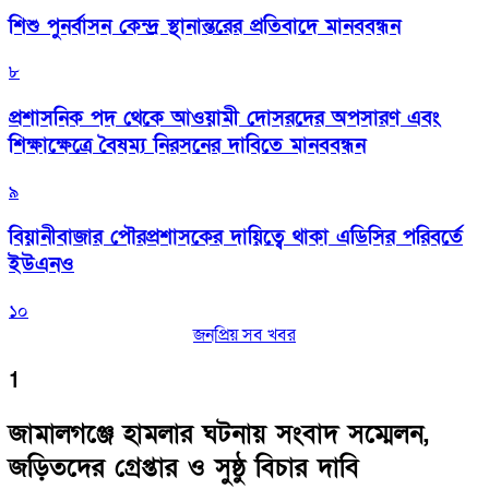
শিশু পুনর্বাসন কেন্দ্র স্থানান্তরের প্রতিবাদে মানববন্ধন
৮
প্রশাসনিক পদ থেকে আওয়ামী দোসরদের অপসারণ এবং
শিক্ষাক্ষেত্রে বৈষম্য নিরসনের দাবিতে মানববন্ধন
৯
বিয়ানীবাজার পৌরপ্রশাসকের দায়িত্বে থাকা এডিসির পরিবর্তে
ইউএনও
১০
জনপ্রিয় সব খবর
1
জামালগঞ্জে হামলার ঘটনায় সংবাদ সম্মেলন,
জড়িতদের গ্রেপ্তার ও সুষ্ঠু বিচার দাবি