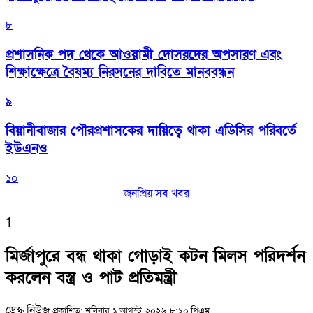
৮
প্রশাসনিক পদ থেকে আওয়ামী দোসরদের অপসারণ এবং
শিক্ষাক্ষেত্রে বৈষম্য নিরসনের দাবিতে মানববন্ধন
৯
বিয়ানীবাজার পৌরপ্রশাসকের দায়িত্বে থাকা এডিসির পরিবর্তে
ইউএনও
১০
জনপ্রিয় সব খবর
1
মির্জাপুরে বন্ধ থাকা গোড়াই কটন মিলস পরিদর্শন
করলেন বস্ত্র ও পাট প্রতিমন্ত্রী
ডেস্ক নিউজ
প্রকাশিত: শনিবার, ১ আগস্ট, ২০২৬, ৮:১০ পিএম