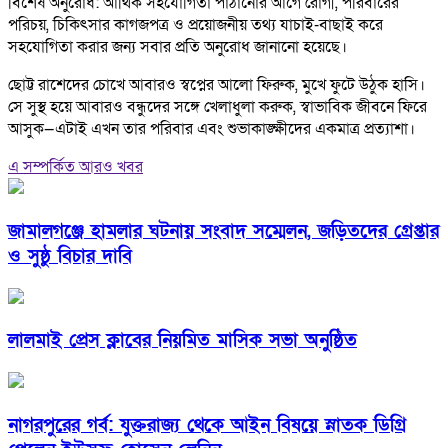
বিশেষ অনুরোধ: আর্থিক সহযোগিতা পাঠানোর আগে রোগী, পরিবারের
পরিচয়, চিকিৎসার কাগজপত্র ও প্রয়োজনীয় তথ্য যাচাই-বাছাই করে
সহযোগিতা করার জন্য সবার প্রতি অনুরোধ জানানো হয়েছে।
ছোট্ট রাশেদের চোখে আবারও স্বপ্নের আলো ফিরুক, মুখে ফুটে উঠুক হাসি।
সে সুস্থ হয়ে আবারও বন্ধুদের সঙ্গে খেলাধুলা করুক, স্বাভাবিক জীবনে ফিরে
আসুক—এটাই এখন তার পরিবার এবং শুভাকাঙ্ক্ষীদের একমাত্র প্রত্যাশা।
এ সম্পর্কিত আরও খবর
জামালগঞ্জে হামলার ঘটনায় সংবাদ সম্মেলন, জড়িতদের গ্রেপ্তার
ও সুষ্ঠু বিচার দাবি
লালমাই প্রেস ক্লাবের নিয়মিত মাসিক সভা অনুষ্ঠিত
নাগরপুরের গর্ব: যুক্তরাজ্য থেকে আইন বিষয়ে স্নাতক ডিগ্রি