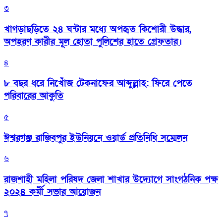
৩
খাগড়াছড়িতে ২৪ ঘন্টার মধ্যে অপহৃত কিশোরী উদ্ধার,
অপহরণ কারীর মূল হোতা পুলিশের হাতে গ্রেফতার।
৪
৮ বছর ধরে নিখোঁজ টেকনাফের আব্দুল্লাহ: ফিরে পেতে
পরিবারের আকুতি
৫
ঈশ্বরগঞ্জ রাজিবপুর ইউনিয়নে ওয়ার্ড প্রতিনিধি সম্মেলন
৬
রাজশাহী মহিলা পরিষদ জেলা শাখার উদ্যোগে সাংগঠনিক পক্ষ
২০২৪ কর্মী সভার আয়োজন
৭