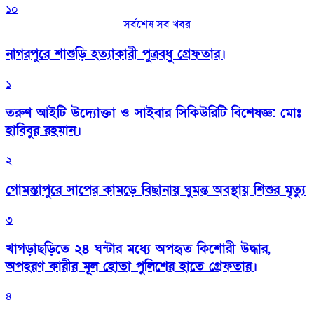
১০
সর্বশেষ সব খবর
নাগরপুরে শাশুড়ি হত্যাকারী পুত্রবধু গ্রেফতার।
১
তরুণ আইটি উদ্যোক্তা ও সাইবার সিকিউরিটি বিশেষজ্ঞ: মোঃ
হাবিবুর রহমান।
২
গোমস্তাপুরে সাপের কামড়ে বিছানায় ঘুমন্ত অবস্থায় শিশুর মৃত্যু
৩
খাগড়াছড়িতে ২৪ ঘন্টার মধ্যে অপহৃত কিশোরী উদ্ধার,
অপহরণ কারীর মূল হোতা পুলিশের হাতে গ্রেফতার।
৪