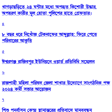
খাগড়াছড়িতে ২৪ ঘন্টার মধ্যে অপহৃত কিশোরী উদ্ধার,
অপহরণ কারীর মূল হোতা পুলিশের হাতে গ্রেফতার।
৪
৮ বছর ধরে নিখোঁজ টেকনাফের আব্দুল্লাহ: ফিরে পেতে
পরিবারের আকুতি
৫
ঈশ্বরগঞ্জ রাজিবপুর ইউনিয়নে ওয়ার্ড প্রতিনিধি সম্মেলন
৬
রাজশাহী মহিলা পরিষদ জেলা শাখার উদ্যোগে সাংগঠনিক পক্ষ
২০২৪ কর্মী সভার আয়োজন
৭
শিশু পুনর্বাসন কেন্দ্র স্থানান্তরের প্রতিবাদে মানববন্ধন