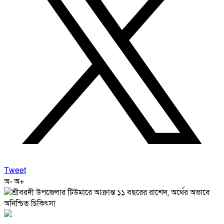
Tweet
অ-
অ+