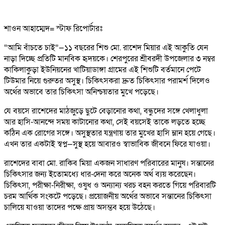
শাওন আহাম্মেদ= স্টাফ রিপোর্টারঃ
“আমি বাঁচতে চাই”—১১ বছরের শিশু মো. রাশেদ মিয়ার এই আকুতি যেন
নাড়া দিচ্ছে প্রতিটি মানবিক হৃদয়কে। শেরপুরের শ্রীবরদী উপজেলার ৩ নম্বর
কাকিলাকুড়া ইউনিয়নের খাটিয়াডাঙ্গা গ্রামের এই শিশুটি বর্তমানে পেটে
টিউমার নিয়ে গুরুতর অসুস্থ। চিকিৎসকরা দ্রুত চিকিৎসার পরামর্শ দিলেও
অর্থের অভাবে তার চিকিৎসা অনিশ্চয়তার মুখে পড়েছে।
যে বয়সে রাশেদের মাঠজুড়ে ছুটে বেড়ানোর কথা, বন্ধুদের সঙ্গে খেলাধুলা
আর হাসি-আনন্দে সময় কাটানোর কথা, সেই বয়সেই তাকে লড়তে হচ্ছে
কঠিন এক রোগের সঙ্গে। অসুস্থতার যন্ত্রণায় তার মুখের হাসি ম্লান হয়ে গেছে।
এখন তার একটাই স্বপ্ন—সুস্থ হয়ে আবারও স্বাভাবিক জীবনে ফিরে যাওয়া।
রাশেদের বাবা মো. রাকিব মিয়া একজন সাধারণ পরিবারের মানুষ। সন্তানের
চিকিৎসার জন্য ইতোমধ্যে ধার-দেনা করে অনেক অর্থ ব্যয় করেছেন।
চিকিৎসা, পরীক্ষা-নিরীক্ষা, ওষুধ ও অন্যান্য খরচ বহন করতে গিয়ে পরিবারটি
চরম আর্থিক সংকটে পড়েছে। প্রয়োজনীয় অর্থের অভাবে সন্তানের চিকিৎসা
চালিয়ে যাওয়া তাদের পক্ষে প্রায় অসম্ভব হয়ে উঠেছে।