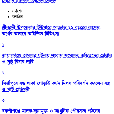
পেলেন ইউসুফ হোসেন লেনিন
সর্বশেষ
জনপ্রিয়
শ্রীবরদী উপজেলার টিউমারে আক্রান্ত ১১ বছরের রাশেদ,
অর্থের অভাবে অনিশ্চিত চিকিৎসা
১
জামালগঞ্জে হামলার ঘটনায় সংবাদ সম্মেলন, জড়িতদের গ্রেপ্তার
ও সুষ্ঠু বিচার দাবি
২
মির্জাপুরে বন্ধ থাকা গোড়াই কটন মিলস পরিদর্শন করলেন বস্ত্র
ও পাট প্রতিমন্ত্রী
৩
বকশীগঞ্জে মাদক-জুয়ামুক্ত ও আধুনিক পৌরসভা গঠনের