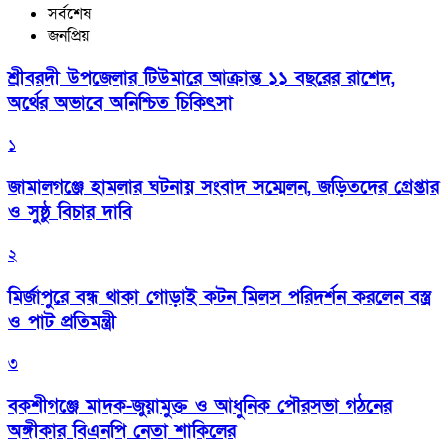
সর্বশেষ
জনপ্রিয়
শ্রীবরদী উপজেলার টিউমারে আক্রান্ত ১১ বছরের রাশেদ,
অর্থের অভাবে অনিশ্চিত চিকিৎসা
১
জামালগঞ্জে হামলার ঘটনায় সংবাদ সম্মেলন, জড়িতদের গ্রেপ্তার
ও সুষ্ঠু বিচার দাবি
২
মির্জাপুরে বন্ধ থাকা গোড়াই কটন মিলস পরিদর্শন করলেন বস্ত্র
ও পাট প্রতিমন্ত্রী
৩
বকশীগঞ্জে মাদক-জুয়ামুক্ত ও আধুনিক পৌরসভা গঠনের
অঙ্গীকার বিএনপি নেতা শাকিলের