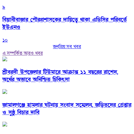
৯
বিয়ানীবাজার পৌরপ্রশাসকের দায়িত্বে থাকা এডিসির পরিবর্তে
ইউএনও
১০
জনপ্রিয় সব খবর
এ সম্পর্কিত আরও খবর
শ্রীবরদী উপজেলার টিউমারে আক্রান্ত ১১ বছরের রাশেদ,
অর্থের অভাবে অনিশ্চিত চিকিৎসা
জামালগঞ্জে হামলার ঘটনায় সংবাদ সম্মেলন, জড়িতদের গ্রেপ্তার
ও সুষ্ঠু বিচার দাবি