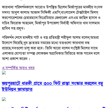
কারখানা পরিদর্শনকালে আরোও উপস্থিত ছিলেন মির্জাপুরের মাননীয় সংসদ
সদস্য আবুল কালাম আজাদ সিদ্দিকী এমপি,বাংলাদেশ টেক্সটাইল মিলস্
করপোরেশনের চেয়ারম্যান বিগ্রেডিয়ার জেনারেল এসএম জাহিদ হাসান ও
সচিব ফিরোজ আহমেদ, মির্জাপুর উপজেলা নির্বাহী অফিসার খান সালমান
হাবিব সহ প্রমূখ।
পরিদর্শন শেষে মাননীয় পাট ও বস্ত্র প্রতিমন্ত্রী শরীফুল আলম বলেন,আমরা
উদ্যোগ নিয়েছি,খুব দ্রুততম সময়ের মধ্যে যতগুলো কারখানা বন্ধ
রয়েছে,সবগুলো চালু করা হবে। তিনি আরো বলেন সংশ্লিষ্ট মিলের সাথে
এলাকার যোগ্যতা সম্পন্ন লোকজন অগ্রাধিকার ভিত্তিতে কাজ পাবেন বলে
আশা প্রকাশ করেন ।
এ সম্পর্কিত আরও খবর
জয়পুরহাটে ধারকী গ্রামে ৩০০ ফিট রাস্তা সংস্কার করলেন বম্বু
ইউনিয়ন জামায়াত