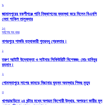
৯
জামালপুরের বকশীগঞ্জে পানি নিষ্কাশনের ব্যবস্থা করে দিলেন বিএনপি
নেতা শাকিল তালুকদার
১০
সর্বশেষ সব খবর
নাগরপুরে শাশুড়ি হত্যাকারী পুত্রবধু গ্রেফতার।
১
তরুণ আইটি উদ্যোক্তা ও সাইবার সিকিউরিটি বিশেষজ্ঞ: মোঃ হাবিবুর
রহমান।
২
গোমস্তাপুরে সাপের কামড়ে বিছানায় ঘুমন্ত অবস্থায় শিশুর মৃত্যু
৩
খাগড়াছড়িতে ২৪ ঘন্টার মধ্যে অপহৃত কিশোরী উদ্ধার, অপহরণ কারীর মূল