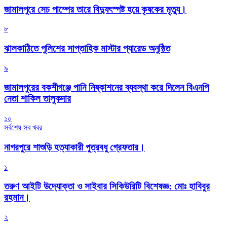
জামালপুরে সেচ পাম্পের তারে বিদ্যুৎস্পষ্ট হয়ে কৃষকের মৃত্যু।
৮
‎ঝালকাঠিতে পুলিশের সাপ্তাহিক মাস্টার প্যারেড অনুষ্ঠিত
৯
জামালপুরের বকশীগঞ্জে পানি নিষ্কাশনের ব্যবস্থা করে দিলেন বিএনপি
নেতা শাকিল তালুকদার
১০
সর্বশেষ সব খবর
নাগরপুরে শাশুড়ি হত্যাকারী পুত্রবধু গ্রেফতার।
১
তরুণ আইটি উদ্যোক্তা ও সাইবার সিকিউরিটি বিশেষজ্ঞ: মোঃ হাবিবুর
রহমান।
২