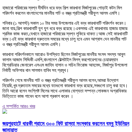
হাজারো পরিবারের স্বপ্ন দীর্ঘদিন ধরে বন্ধ শিল্প কারখানা মির্জাপুরের গোড়াই কটন মিল
পরিদর্শন করলেন বাংলাদেশের মাননীয় পাট ও বস্ত্র প্রতিমন্ত্রী শরীফুল আলম এমপি।
শনিবার (১ আগস্ট) সকাল ১০ টার সময় উপজেলার এই বন্ধ কারখানাটি পরিদর্শন করেন।
জানা যায়,শিল্প কারখানাটি যুগ যুগ ধরে বন্ধ রয়েছে।একসময় এই কারখানায় হাজার হাজার
শ্রমিক কাজ করত,যেখানে হাজারো পরিবারের স্বপ্ন লুকিয়ে থাকত।আজ সেই কারখানাটি
বন্ধ।এই বন্ধ কারখানা দ্রুততম সময়ের মধ্যে চালু হবে এমন আশ্বাস দেন মাননীয় পাট
ও বস্ত্র প্রতিমন্ত্রী শরীফুল আলম এমপি।
কারখানা পরিদর্শনকালে আরোও উপস্থিত ছিলেন মির্জাপুরের মাননীয় সংসদ সদস্য আবুল
কালাম আজাদ সিদ্দিকী এমপি,বাংলাদেশ টেক্সটাইল মিলস্ করপোরেশনের চেয়ারম্যান
বিগ্রেডিয়ার জেনারেল এসএম জাহিদ হাসান ও সচিব ফিরোজ আহমেদ, মির্জাপুর উপজেলা
নির্বাহী অফিসার খান সালমান হাবিব সহ প্রমূখ।
পরিদর্শন শেষে মাননীয় পাট ও বস্ত্র প্রতিমন্ত্রী শরীফুল আলম বলেন,আমরা উদ্যোগ
নিয়েছি,খুব দ্রুততম সময়ের মধ্যে যতগুলো কারখানা বন্ধ রয়েছে,সবগুলো চালু করা হবে।
তিনি আরো বলেন সংশ্লিষ্ট মিলের সাথে এলাকার যোগ্যতা সম্পন্ন লোকজন অগ্রাধিকার
ভিত্তিতে কাজ পাবেন বলে আশা প্রকাশ করেন ।
এ সম্পর্কিত আরও খবর
জয়পুরহাটে ধারকী গ্রামে ৩০০ ফিট রাস্তা সংস্কার করলেন বম্বু ইউনিয়ন
জামায়াত