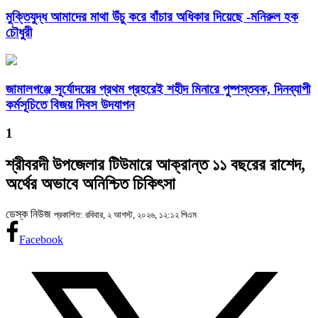
মুক্তিযুদ্ধ আমাদের মাথা উঁচু করে বাঁচার অধিকার দিয়েছে -মনিরুল হক
চৌধুরী
জামালগঞ্জে সূর্যোদয়ের প্রথম প্রহরেই শহীদ মিনারে পুষ্পস্তবক, দিনব্যাপী
কর্মসূচিতে বিজয় দিবস উদযাপন
1
শ্রীবরদী উপজেলার টিউমারে আক্রান্ত ১১ বছরের রাশেদ,
অর্থের অভাবে অনিশ্চিত চিকিৎসা
ডেস্ক নিউজ
প্রকাশিত: রবিবার, ২ আগস্ট, ২০২৬, ১২:১২ পিএম
Facebook