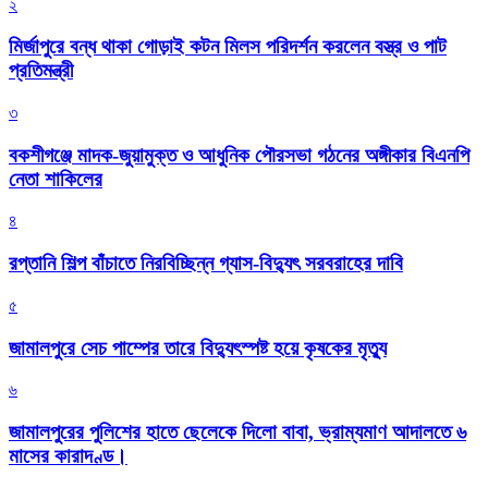
২
মির্জাপুরে বন্ধ থাকা গোড়াই কটন মিলস পরিদর্শন করলেন বস্ত্র ও পাট
প্রতিমন্ত্রী
৩
বকশীগঞ্জে মাদক-জুয়ামুক্ত ও আধুনিক পৌরসভা গঠনের অঙ্গীকার বিএনপি
নেতা শাকিলের
৪
রপ্তানি শিল্প বাঁচাতে নিরবিচ্ছিন্ন গ্যাস-বিদ্যুৎ সরবরাহের দাবি
৫
জামালপুরে সেচ পাম্পের তারে বিদ্যুৎস্পষ্ট হয়ে কৃষকের মৃত্যু
৬
জামালপুরের পুলিশের হাতে ছেলেকে দিলো বাবা, ভ্রাম্যমাণ আদালতে ৬
মাসের কারাদণ্ড।