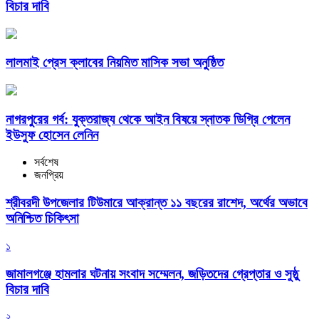
বিচার দাবি
লালমাই প্রেস ক্লাবের নিয়মিত মাসিক সভা অনুষ্ঠিত
নাগরপুরের গর্ব: যুক্তরাজ্য থেকে আইন বিষয়ে স্নাতক ডিগ্রি পেলেন
ইউসুফ হোসেন লেনিন
সর্বশেষ
জনপ্রিয়
শ্রীবরদী উপজেলার টিউমারে আক্রান্ত ১১ বছরের রাশেদ, অর্থের অভাবে
অনিশ্চিত চিকিৎসা
১
জামালগঞ্জে হামলার ঘটনায় সংবাদ সম্মেলন, জড়িতদের গ্রেপ্তার ও সুষ্ঠু
বিচার দাবি
২