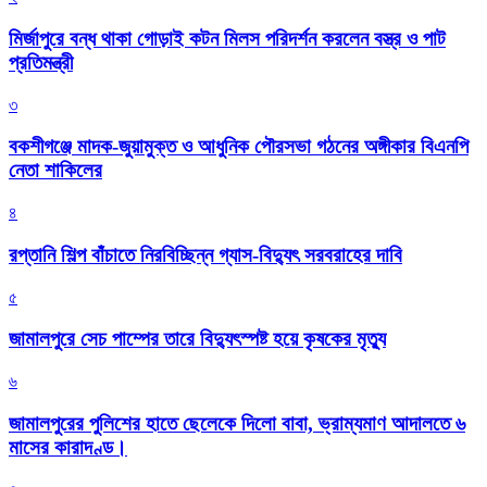
মির্জাপুরে বন্ধ থাকা গোড়াই কটন মিলস পরিদর্শন করলেন বস্ত্র ও পাট
প্রতিমন্ত্রী
৩
বকশীগঞ্জে মাদক-জুয়ামুক্ত ও আধুনিক পৌরসভা গঠনের অঙ্গীকার বিএনপি
নেতা শাকিলের
৪
রপ্তানি শিল্প বাঁচাতে নিরবিচ্ছিন্ন গ্যাস-বিদ্যুৎ সরবরাহের দাবি
৫
জামালপুরে সেচ পাম্পের তারে বিদ্যুৎস্পষ্ট হয়ে কৃষকের মৃত্যু
৬
জামালপুরের পুলিশের হাতে ছেলেকে দিলো বাবা, ভ্রাম্যমাণ আদালতে ৬
মাসের কারাদণ্ড।