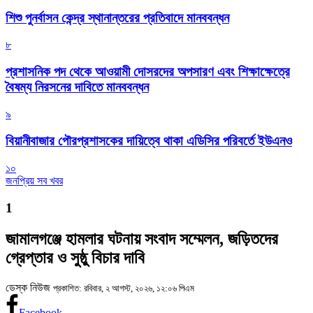
শিশু পুনর্বাসন কেন্দ্র স্থানান্তরের প্রতিবাদে মানববন্ধন
৮
প্রশাসনিক পদ থেকে আওয়ামী দোসরদের অপসারণ এবং শিক্ষাক্ষেত্রে
বৈষম্য নিরসনের দাবিতে মানববন্ধন
৯
বিয়ানীবাজার পৌরপ্রশাসকের দায়িত্বে থাকা এডিসির পরিবর্তে ইউএনও
১০
জনপ্রিয় সব খবর
1
জামালগঞ্জে হামলার ঘটনায় সংবাদ সম্মেলন, জড়িতদের
গ্রেপ্তার ও সুষ্ঠু বিচার দাবি
ডেস্ক নিউজ
প্রকাশিত: রবিবার, ২ আগস্ট, ২০২৬, ১২:০৬ পিএম
Facebook