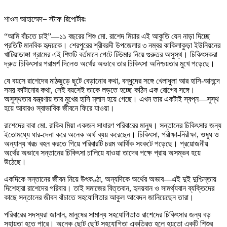
শাওন আহাম্মেদ= স্টাফ রিপোর্টারঃ
“আমি বাঁচতে চাই”—১১ বছরের শিশু মো. রাশেদ মিয়ার এই আকুতি যেন নাড়া দিচ্ছে
প্রতিটি মানবিক হৃদয়কে। শেরপুরের শ্রীবরদী উপজেলার ৩ নম্বর কাকিলাকুড়া ইউনিয়নের
খাটিয়াডাঙ্গা গ্রামের এই শিশুটি বর্তমানে পেটে টিউমার নিয়ে গুরুতর অসুস্থ। চিকিৎসকরা
দ্রুত চিকিৎসার পরামর্শ দিলেও অর্থের অভাবে তার চিকিৎসা অনিশ্চয়তার মুখে পড়েছে।
যে বয়সে রাশেদের মাঠজুড়ে ছুটে বেড়ানোর কথা, বন্ধুদের সঙ্গে খেলাধুলা আর হাসি-আনন্দে
সময় কাটানোর কথা, সেই বয়সেই তাকে লড়তে হচ্ছে কঠিন এক রোগের সঙ্গে।
অসুস্থতার যন্ত্রণায় তার মুখের হাসি ম্লান হয়ে গেছে। এখন তার একটাই স্বপ্ন—সুস্থ
হয়ে আবারও স্বাভাবিক জীবনে ফিরে যাওয়া।
রাশেদের বাবা মো. রাকিব মিয়া একজন সাধারণ পরিবারের মানুষ। সন্তানের চিকিৎসার জন্য
ইতোমধ্যে ধার-দেনা করে অনেক অর্থ ব্যয় করেছেন। চিকিৎসা, পরীক্ষা-নিরীক্ষা, ওষুধ ও
অন্যান্য খরচ বহন করতে গিয়ে পরিবারটি চরম আর্থিক সংকটে পড়েছে। প্রয়োজনীয়
অর্থের অভাবে সন্তানের চিকিৎসা চালিয়ে যাওয়া তাদের পক্ষে প্রায় অসম্ভব হয়ে
উঠেছে।
একদিকে সন্তানের জীবন নিয়ে উৎকণ্ঠা, অন্যদিকে অর্থের অভাব—এই দুই দুশ্চিন্তায়
দিশেহারা রাশেদের পরিবার। তাই সমাজের বিত্তবান, হৃদয়বান ও সামর্থ্যবান ব্যক্তিদের
কাছে সন্তানের জীবন বাঁচাতে সহযোগিতার আকুল আবেদন জানিয়েছেন তারা।
পরিবারের সদস্যরা জানান, মানুষের সামান্য সহযোগিতাও রাশেদের চিকিৎসার জন্য বড়
সহায়তা হতে পারে। অনেক ছোট ছোট সহযোগিতা একত্রিত হলে হয়তো একটি শিশুর