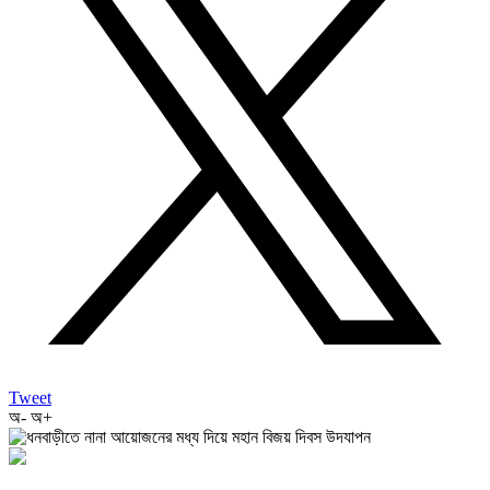
Tweet
অ-
অ+