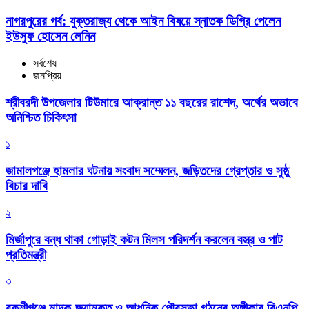
নাগরপুরের গর্ব: যুক্তরাজ্য থেকে আইন বিষয়ে স্নাতক ডিগ্রি পেলেন
ইউসুফ হোসেন লেনিন
সর্বশেষ
জনপ্রিয়
শ্রীবরদী উপজেলার টিউমারে আক্রান্ত ১১ বছরের রাশেদ, অর্থের অভাবে
অনিশ্চিত চিকিৎসা
১
জামালগঞ্জে হামলার ঘটনায় সংবাদ সম্মেলন, জড়িতদের গ্রেপ্তার ও সুষ্ঠু
বিচার দাবি
২
মির্জাপুরে বন্ধ থাকা গোড়াই কটন মিলস পরিদর্শন করলেন বস্ত্র ও পাট
প্রতিমন্ত্রী
৩
বকশীগঞ্জে মাদক-জুয়ামুক্ত ও আধুনিক পৌরসভা গঠনের অঙ্গীকার বিএনপি