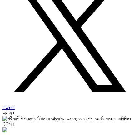
Tweet
অ-
অ+