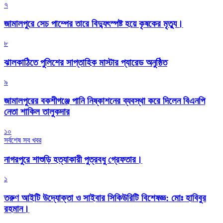
৭
জামালপুরে সেচ পাম্পের তারে বিদ্যুৎস্পষ্ট হয়ে কৃষকের মৃত্যু।
৮
‎ঝালকাঠিতে পুলিশের সাপ্তাহিক মাস্টার প্যারেড অনুষ্ঠিত
৯
জামালপুরের বকশীগঞ্জে পানি নিষ্কাশনের ব্যবস্থা করে দিলেন বিএনপি
নেতা শাকিল তালুকদার
১০
সর্বশেষ সব খবর
নাগরপুরে শাশুড়ি হত্যাকারী পুত্রবধু গ্রেফতার।
১
তরুণ আইটি উদ্যোক্তা ও সাইবার সিকিউরিটি বিশেষজ্ঞ: মোঃ হাবিবুর
রহমান।