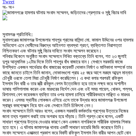
Tweet
অ-
অ+
‎সুনামগঞ্জ প্রতিনিধি::
‎সুনামগঞ্জের জামালগঞ্জ উপজেলার শাহপুর গ্রামের বাসিন্দা মো. কামাল উদ্দিনের ওপর হামলার
অভিযোগ এনে দোষীদের বিরুদ্ধে আইনগত ব্যবস্থা গ্রহণ, ব্যক্তিগত নিরাপত্তা
নিশ্চিতকরণ এবং ঘটনার সুষ্ঠু বিচার দাবিতে সংবাদ সম্মেলন করেছেন।
‎শনিবার বিকেলে অনুষ্ঠিত সংবাদ সম্মেলনে লিখিত বক্তব্যে তিনি বলেন, গত ২৩ জুলাই
দুপুর আনুমানিক ১২টার দিকে তিনি শাহপুর বাঁধ বাজারে যান। সেখানে সরকারি কাজে
উপস্থিত একজন সার্ভেয়ার বাঁধ বাজারের কয়েকটি দোকান নির্মাণ ও মালিকানা সম্পর্কে তার
কাছে জানতে চাইলে তিনি জানান, দোকানগুলো প্রায় ২৫ বছর আগে মরহুম আব্দুল মান্নান
চৌধুরী ওরফে তেলা মিয়া চৌধুরী নির্মাণ করেছিলেন। এ কথা বলার পরপরই রফিকুল
ইসলাম বিন বারী ও তার স্ত্রী রবিকুল বেগম উত্তেজিত হয়ে তাকে লক্ষ্য করে অশালীন
ভাষায় গালিগালাজ করেন এবং মারধরের নির্দেশ দেন এবং ওই সময় পায়েল, খোকন, পল্লব,
রিগানসহ বেশ কয়েকজন ব্যক্তি তার ওপর হামলা চালিয়ে শারীরিকভাবে লাঞ্ছিত ও মারধর
করেন। এসময় স্থানীয় লোকজন এগিয়ে এসে তাকে উদ্ধার করে জামালগঞ্জ উপজেলা
স্বাস্থ্য কমপ্লেক্সে নিয়ে যান এবং সেখানে তিনি চিকিৎসা নেন।
‎সংবাদ সম্মেলনে তিনি আরও বলেন, একজন সরকারি কর্মকর্তার প্রশ্নের উত্তরে নিজের
জানা তথ্য প্রকাশ করাই তার অপরাধ হয়ে দাঁড়ায়। তিনি প্রশ্ন রেখে বলেন, একটি
সাধারণ প্রশ্নের উত্তর দেওয়ার কারণে কেন একজন নাগরিককে শারীরিক হামলার শিকার
হতে হবে। এ ঘটনায় জামালগঞ্জ থানায় একটি সাধারণ ডায়েরি জিডি করেছেন তিনি।
‎সংবাদ সম্মেলনে একাত্মতা প্রকাশ করে বিবাদী রফিকুল ইসলাম বিন বারীর আপন ছোট বোন