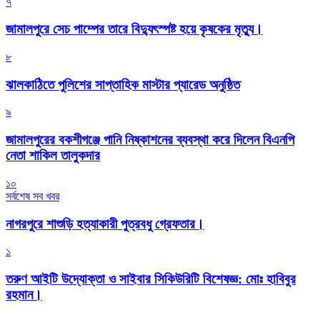
৭
জামালপুরে সেচ পাম্পের তারে বিদ্যুৎস্পষ্ট হয়ে কৃষকের মৃত্যু।
৮
‎ঝালকাঠিতে পুলিশের সাপ্তাহিক মাস্টার প্যারেড অনুষ্ঠিত
৯
জামালপুরের বকশীগঞ্জে পানি নিষ্কাশনের ব্যবস্থা করে দিলেন বিএনপি
নেতা শাকিল তালুকদার
১০
সর্বশেষ সব খবর
নাগরপুরে শাশুড়ি হত্যাকারী পুত্রবধু গ্রেফতার।
১
তরুণ আইটি উদ্যোক্তা ও সাইবার সিকিউরিটি বিশেষজ্ঞ: মোঃ হাবিবুর
রহমান।