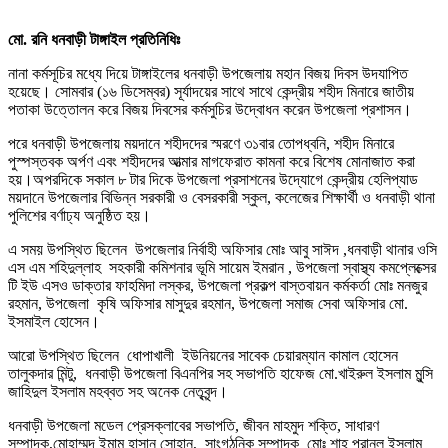
মো. রনি ধনবাড়ী টাঙ্গাইল প্রতিনিধিঃ
নানা কর্মসূচির মধ্যে দিয়ে টাঙ্গাইলের ধনবাড়ী উপজেলায় মহান বিজয় দিবস উদযাপিত
হয়েছে। সোমবার (১৬ ডিসেম্বর) সূর্যাদয়ের সাথে সাথে কেন্দ্রীয় শহীদ মিনারে জাতীয়
পতাকা উত্তোলন করে বিজয় দিবসের কর্মসুচির উদ্বোধন করেন উপজেলা প্রশাসন।
পরে ধনবাড়ী উপজেলায় ময়দানে শহীদদের স্মরণে ৩১বার তোপধ্বনি, শহীদ মিনারে
পুস্পস্তবক অর্পণ এবং শহীদদের আত্মার মাগফেরাত কামনা করে বিশেষ মোনাজাত করা
হয়।অপরদিকে সকাল ৮ টার দিকে উপজেলা প্রসাশনের উদ্যোগে কেন্দ্রীয় হেলিপ্যাড
ময়দানে উপজেলার বিভিন্ন সরকারী ও বেসরকারী স্কুল, কলেজের শিক্ষার্থী ও ধনবাড়ী থানা
পুলিশের বর্ণাঢ্য অনুষ্ঠিত হয়।
এ সময় উপস্থিত ছিলেন উপজেলার নির্বাহী অফিসার মোঃ আবু সাঈদ ,ধনবাড়ী থানার ওসি
এস এম শহিদুল্লাহ সহকারী কমিশনার ভূমি সায়েম ইমরান , উপজেলা স্বাস্থ্য কমপ্লেক্সের
টি ইউ এসও ডাক্তার ফাহমিদা লস্কর, উপজেলা প্রকল্প বাস্তবায়ন কর্মকর্তা মোঃ মনজুর
রহমান, উপজেলা কৃষি অফিসার মাসুদুর রহমান, উপজেলা সমাজ সেবা অফিসার মো.
ইসমাইল হোসেন।
আরো উপস্থিত ছিলেন ধোপাখালী ইউনিয়নের সাবেক চেয়ারম্যান কামাল হোসেন
তালুকদার মিন্টু, ধনবাড়ী উপজেলা বিএনপির সহ সভাপতি হাফেজ মো.খাইরুল ইসলাম মুন্সি
জাহিদুল ইসলাম মহব্বত সহ অনেক নেতৃবৃন্দ।
ধনবাড়ী উপজেলা মডেল প্রেসক্লাবের সভাপতি, জীবন মাহমুদ শক্তি, সাধারণ
সম্পাদক,মোহাম্মদ ইমাম হাসান সোহান, সাংগঠনিক সম্পাদক মোঃ শাহ্ পরানুল ইসলাম