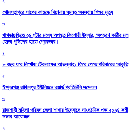
২
গোমস্তাপুরে সাপের কামড়ে বিছানায় ঘুমন্ত অবস্থায় শিশুর মৃত্যু
৩
খাগড়াছড়িতে ২৪ ঘন্টার মধ্যে অপহৃত কিশোরী উদ্ধার, অপহরণ কারীর মূল
হোতা পুলিশের হাতে গ্রেফতার।
৪
৮ বছর ধরে নিখোঁজ টেকনাফের আব্দুল্লাহ: ফিরে পেতে পরিবারের আকুতি
৫
ঈশ্বরগঞ্জ রাজিবপুর ইউনিয়নে ওয়ার্ড প্রতিনিধি সম্মেলন
৬
রাজশাহী মহিলা পরিষদ জেলা শাখার উদ্যোগে সাংগঠনিক পক্ষ ২০২৪ কর্মী
সভার আয়োজন
৭