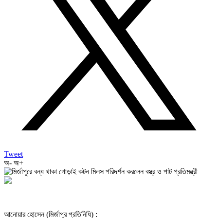
Tweet
অ-
অ+
আনোয়ার হোসেন (মির্জাপুর প্রতিনিধি) :