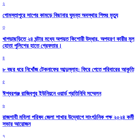
২
গোমস্তাপুরে সাপের কামড়ে বিছানায় ঘুমন্ত অবস্থায় শিশুর মৃত্যু
৩
খাগড়াছড়িতে ২৪ ঘন্টার মধ্যে অপহৃত কিশোরী উদ্ধার, অপহরণ কারীর মূল
হোতা পুলিশের হাতে গ্রেফতার।
৪
৮ বছর ধরে নিখোঁজ টেকনাফের আব্দুল্লাহ: ফিরে পেতে পরিবারের আকুতি
৫
ঈশ্বরগঞ্জ রাজিবপুর ইউনিয়নে ওয়ার্ড প্রতিনিধি সম্মেলন
৬
রাজশাহী মহিলা পরিষদ জেলা শাখার উদ্যোগে সাংগঠনিক পক্ষ ২০২৪ কর্মী
সভার আয়োজন
৭