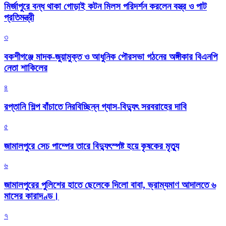
মির্জাপুরে বন্ধ থাকা গোড়াই কটন মিলস পরিদর্শন করলেন বস্ত্র ও পাট
প্রতিমন্ত্রী
৩
বকশীগঞ্জে মাদক-জুয়ামুক্ত ও আধুনিক পৌরসভা গঠনের অঙ্গীকার বিএনপি
নেতা শাকিলের
৪
রপ্তানি শিল্প বাঁচাতে নিরবিচ্ছিন্ন গ্যাস-বিদ্যুৎ সরবরাহের দাবি
৫
জামালপুরে সেচ পাম্পের তারে বিদ্যুৎস্পষ্ট হয়ে কৃষকের মৃত্যু
৬
জামালপুরের পুলিশের হাতে ছেলেকে দিলো বাবা, ভ্রাম্যমাণ আদালতে ৬
মাসের কারাদণ্ড।
৭