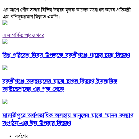
এর আগে পৌর সভার বিভিন্ন উন্নয়ন মূলক কাজের উদ্বোধন করেন প্রতিমন্ত্রী
এম. রশিদুজ্জামান মিল্লাত এমপি।
এ সম্পর্কিত আরও খবর
বিশ্ব পরিবেশ দিবস উপলক্ষে বকশীগঞ্জে গাছের চারা বিতরণ
বকশীগঞ্জে অসহায়দের মাঝে ছাগল বিতরণ ইসলামিক
ফাউন্ডেশনের এর পক্ষ থেকে
মাদারীপুরে অর্ধশতাধিক অসহায় মানুষের মাঝে ‘মানব কল্যাণ
সংগঠন’-এর ঈদ উপহার বিতরণ
সর্বশেষ