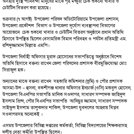
অসহায় দুঃস্থ পানিবন্দী মানুষের মাঝে গৃহ মন্জুরী চেক শুকনো খাবার ও
ঢেউটিন বিতরণ করা হয়েছে।
শুক্রবার (৭ আগষ্ট) উপজেলা পরিষদ অডিটোরিয়ামে উপজেলা প্রশাসন,
উপজেলা প্রকৌশল বিভাগ ও উপজেলা দূর্যোগ ব্যবস্থাপনা বিভাগের
আয়োজনে চেক শুকনো খাবার ও ঢেউটিন বিতরণ অনুষ্ঠানে প্রধান অতিথি
হিসাবে উপস্থিত ছিলেন বেসামরিক বিমান পরিবহন ও পর্যটন প্রতিমন্ত্রী এম.
রশিদুজ্জামান মিল্লাত এমপি।
উপজেলা নির্বাহী অফিসার মুরাদ হোসেনের সভাপতিত্বে অনুষ্ঠানে বিশেষ
অতিথি হিসাবে বক্তব্য রাখেন জেলা পরিষদের প্রশাসক বীরমুক্তিযোদ্ধা মোঃ
সিরাজুল হক।
অন্যানের মাঝে বক্তব্য রাখেন সহকারি কমিশনার (ভূমি) ও পৌর প্রশাসক
আসমা-উল – হুসনা, বকশীগঞ্জ থানার অফিসার ইনচার্জ (ওসি) মকবুল হোসেন,
উপজেলা বিএনপির সভাপতি মানিক সওদাগর, সাধারণ সম্পাদক জাহিদুল
ইসলাম প্রিন্স, পৌর বিএনপির সভাপতি আনিছুর জ্জামান, সাধারণ সম্পাদক
সাইফুল ইসলাম তালুকদার শাকিল, উপজেলা যুবদলের আহ্বায় বিপ্লব
সওদাগরসহ অনেকেই ।
এসময় উপজেলার বিভিন্ন দপ্তরের কর্মকর্তা, বিভিন্ন বিদ্যালয়ের শিক্ষকরাসহ
দলীয় নেতা কর্মীরা উপস্থিত ছিলেন।