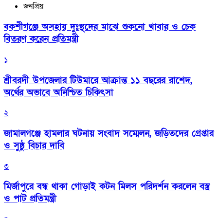
জনপ্রিয়
বকশীগঞ্জে অসহায় দুঃস্থদের মাঝে শুকনো খাবার ও চেক
বিতরণ করেন প্রতিমন্ত্রী
১
শ্রীবরদী উপজেলার টিউমারে আক্রান্ত ১১ বছরের রাশেদ,
অর্থের অভাবে অনিশ্চিত চিকিৎসা
২
জামালগঞ্জে হামলার ঘটনায় সংবাদ সম্মেলন, জড়িতদের গ্রেপ্তার
ও সুষ্ঠু বিচার দাবি
৩
মির্জাপুরে বন্ধ থাকা গোড়াই কটন মিলস পরিদর্শন করলেন বস্ত্র
ও পাট প্রতিমন্ত্রী