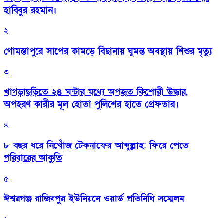
হাবিবুর রহমান।
২
গোমস্তাপুরে সাপের কামড়ে বিছানায় ঘুমন্ত অবস্থায় শিশুর মৃত্যু
৩
খাগড়াছড়িতে ২৪ ঘন্টার মধ্যে অপহৃত কিশোরী উদ্ধার,
অপহরণ কারীর মূল হোতা পুলিশের হাতে গ্রেফতার।
৪
৮ বছর ধরে নিখোঁজ টেকনাফের আব্দুল্লাহ: ফিরে পেতে
পরিবারের আকুতি
৫
ঈশ্বরগঞ্জ রাজিবপুর ইউনিয়নে ওয়ার্ড প্রতিনিধি সম্মেলন