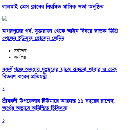
লালমাই প্রেস ক্লাবের নিয়মিত মাসিক সভা অনুষ্ঠিত
নাগরপুরের গর্ব: যুক্তরাজ্য থেকে আইন বিষয়ে স্নাতক ডিগ্রি
পেলেন ইউসুফ হোসেন লেনিন
সর্বশেষ
জনপ্রিয়
বকশীগঞ্জে অসহায় দুঃস্থদের মাঝে শুকনো খাবার ও চেক
বিতরণ করেন প্রতিমন্ত্রী
১
শ্রীবরদী উপজেলার টিউমারে আক্রান্ত ১১ বছরের রাশেদ,
অর্থের অভাবে অনিশ্চিত চিকিৎসা
২