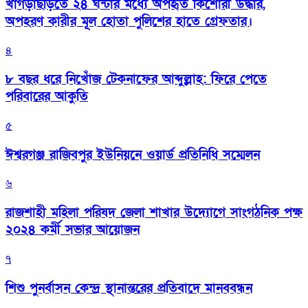
খাগড়াছড়িতে ২৪ ঘন্টার মধ্যে অপহৃত কিশোরী উদ্ধার,
অপহরণ কারীর মূল হোতা পুলিশের হাতে গ্রেফতার।
৪
৮ বছর ধরে নিখোঁজ টেকনাফের আব্দুল্লাহ: ফিরে পেতে
পরিবারের আকুতি
৫
ঈশ্বরগঞ্জ রাজিবপুর ইউনিয়নে ওয়ার্ড প্রতিনিধি সম্মেলন
৬
রাজশাহী মহিলা পরিষদ জেলা শাখার উদ্যোগে সাংগঠনিক পক্ষ
২০২৪ কর্মী সভার আয়োজন
৭
শিশু পুনর্বাসন কেন্দ্র স্থানান্তরের প্রতিবাদে মানববন্ধন