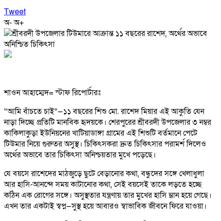
Tweet
অ-
অ+
শাওন আহাম্মেদ= স্টাফ রিপোর্টারঃ
“আমি বাঁচতে চাই”—১১ বছরের শিশু মো. রাশেদ মিয়ার এই আকুতি যেন
নাড়া দিচ্ছে প্রতিটি মানবিক হৃদয়কে। শেরপুরের শ্রীবরদী উপজেলার ৩ নম্বর
কাকিলাকুড়া ইউনিয়নের খাটিয়াডাঙ্গা গ্রামের এই শিশুটি বর্তমানে পেটে
টিউমার নিয়ে গুরুতর অসুস্থ। চিকিৎসকরা দ্রুত চিকিৎসার পরামর্শ দিলেও
অর্থের অভাবে তার চিকিৎসা অনিশ্চয়তার মুখে পড়েছে।
যে বয়সে রাশেদের মাঠজুড়ে ছুটে বেড়ানোর কথা, বন্ধুদের সঙ্গে খেলাধুলা
আর হাসি-আনন্দে সময় কাটানোর কথা, সেই বয়সেই তাকে লড়তে হচ্ছে
কঠিন এক রোগের সঙ্গে। অসুস্থতার যন্ত্রণায় তার মুখের হাসি ম্লান হয়ে গেছে।
এখন তার একটাই স্বপ্ন—সুস্থ হয়ে আবারও স্বাভাবিক জীবনে ফিরে যাওয়া।