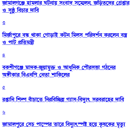
জামালগঞ্জে হামলার ঘটনায় সংবাদ সম্মেলন, জড়িতদের গ্রেপ্তার
ও সুষ্ঠু বিচার দাবি
৩
মির্জাপুরে বন্ধ থাকা গোড়াই কটন মিলস পরিদর্শন করলেন বস্ত্র
ও পাট প্রতিমন্ত্রী
৪
বকশীগঞ্জে মাদক-জুয়ামুক্ত ও আধুনিক পৌরসভা গঠনের
অঙ্গীকার বিএনপি নেতা শাকিলের
৫
রপ্তানি শিল্প বাঁচাতে নিরবিচ্ছিন্ন গ্যাস-বিদ্যুৎ সরবরাহের দাবি
৬
জামালপুরে সেচ পাম্পের তারে বিদ্যুৎস্পষ্ট হয়ে কৃষকের মৃত্যু