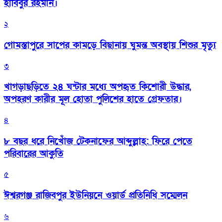
হাবিবুর রহমান।
২
গোমস্তাপুরে সাপের কামড়ে বিছানায় ঘুমন্ত অবস্থায় শিশুর মৃত্যু
৩
খাগড়াছড়িতে ২৪ ঘন্টার মধ্যে অপহৃত কিশোরী উদ্ধার,
অপহরণ কারীর মূল হোতা পুলিশের হাতে গ্রেফতার।
৪
৮ বছর ধরে নিখোঁজ টেকনাফের আব্দুল্লাহ: ফিরে পেতে
পরিবারের আকুতি
৫
ঈশ্বরগঞ্জ রাজিবপুর ইউনিয়নে ওয়ার্ড প্রতিনিধি সম্মেলন
৬