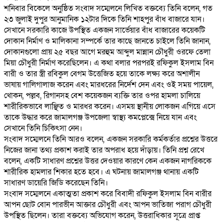
‎শনিবার বিকেলে অনুষ্ঠিত সংবাদ সম্মেলনে লিখিত বক্তব্যে তিনি বলেন, গত
২৩ জুলাই দুপুর আনুমানিক ১২টার দিকে তিনি শাহপুর বাঁধ বাজারে যান।
সেখানে সরকারি কাজে উপস্থিত একজন সার্ভেয়ার বাঁধ বাজারের কয়েকটি
দোকান নির্মাণ ও মালিকানা সম্পর্কে তার কাছে জানতে চাইলে তিনি জানান,
দোকানগুলো প্রায় ২৫ বছর আগে মরহুম আব্দুল মান্নান চৌধুরী ওরফে তেলা
মিয়া চৌধুরী নির্মাণ করেছিলেন। এ কথা বলার পরপরই রফিকুল ইসলাম বিন
বারী ও তার স্ত্রী রবিকুল বেগম উত্তেজিত হয়ে তাকে লক্ষ্য করে অশালীন
ভাষায় গালিগালাজ করেন এবং মারধরের নির্দেশ দেন এবং ওই সময় পায়েল,
খোকন, পল্লব, রিগানসহ বেশ কয়েকজন ব্যক্তি তার ওপর হামলা চালিয়ে
শারীরিকভাবে লাঞ্ছিত ও মারধর করেন। এসময় স্থানীয় লোকজন এগিয়ে এসে
তাকে উদ্ধার করে জামালগঞ্জ উপজেলা স্বাস্থ্য কমপ্লেক্সে নিয়ে যান এবং
সেখানে তিনি চিকিৎসা নেন।
‎সংবাদ সম্মেলনে তিনি আরও বলেন, একজন সরকারি কর্মকর্তার প্রশ্নের উত্তরে
নিজের জানা তথ্য প্রকাশ করাই তার অপরাধ হয়ে দাঁড়ায়। তিনি প্রশ্ন রেখে
বলেন, একটি সাধারণ প্রশ্নের উত্তর দেওয়ার কারণে কেন একজন নাগরিককে
শারীরিক হামলার শিকার হতে হবে। এ ঘটনায় জামালগঞ্জ থানায় একটি
সাধারণ ডায়েরি জিডি করেছেন তিনি।
‎সংবাদ সম্মেলনে একাত্মতা প্রকাশ করে বিবাদী রফিকুল ইসলাম বিন বারীর
আপন ছোট বোন পারভীন আক্তার চৌধুরী এবং আপন ভাতিজা পরাগ চৌধুরী
উপস্থিত ছিলেন। তারা বক্তব্যে অভিযোগ করেন, উত্তরাধিকার সূত্রে প্রাপ্ত