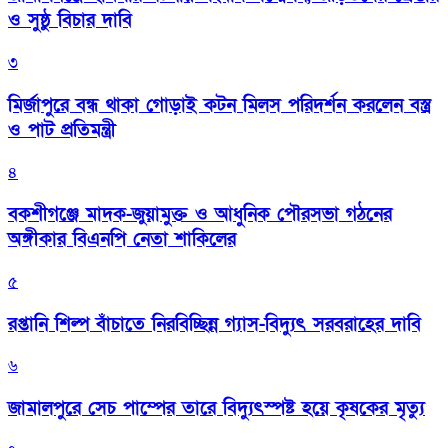
ও সুষ্ঠু বিচার দাবি
৩
মির্জাপুরে বন্ধ থাকা গোড়াই কটন মিলস পরিদর্শন করলেন বস্ত্র
ও পাট প্রতিমন্ত্রী
৪
বকশীগঞ্জে মাদক-জুয়ামুক্ত ও আধুনিক পৌরসভা গঠনের
অঙ্গীকার বিএনপি নেতা শাকিলের
৫
রপ্তানি শিল্প বাঁচাতে নিরবিচ্ছিন্ন গ্যাস-বিদ্যুৎ সরবরাহের দাবি
৬
জামালপুরে সেচ পাম্পের তারে বিদ্যুৎস্পষ্ট হয়ে কৃষকের মৃত্যু