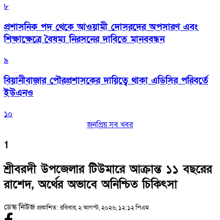
৮
প্রশাসনিক পদ থেকে আওয়ামী দোসরদের অপসারণ এবং
শিক্ষাক্ষেত্রে বৈষম্য নিরসনের দাবিতে মানববন্ধন
৯
বিয়ানীবাজার পৌরপ্রশাসকের দায়িত্বে থাকা এডিসির পরিবর্তে
ইউএনও
১০
জনপ্রিয় সব খবর
1
শ্রীবরদী উপজেলার টিউমারে আক্রান্ত ১১ বছরের
রাশেদ, অর্থের অভাবে অনিশ্চিত চিকিৎসা
ডেস্ক নিউজ
প্রকাশিত: রবিবার, ২ আগস্ট, ২০২৬, ১২:১২ পিএম