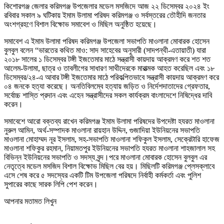
কিশোরগঞ্জ জেলার করিমগঞ্জ উপজেলার মডেল মসজিদে আজ ২২ ডিসেম্বর ২০২৪ ইং
রবিবার সকাল ৯ ঘটিকায় ইমাম উলামা পরিষদ করিমগঞ্জ ও সর্বস্তরের তৌহীদি জনতার
অংশগ্রহণে বিশাল বিক্ষোভ সমাবেশ ও মিছিল অনুষ্ঠিত হয়েছে।
সমাবেশ এ ইমাম উলামা পরিষদ করিমগঞ্জ উপজেলা সভাপতি মাওলানা মোবারক হোসেন
বুলবুল বলেন “ভারতের কথিত মাও: সাদ সাহেবের অনুসারী (সাদপন্থী-এতায়াতী) যারা
২০১৮ সালের ১ ডিসেম্বর টঙ্গী ইজতেমার মাঠে সন্ত্রাসী কায়দায় আক্রমণ করে শত শত
আলেম-উলামা, ছাত্র ও তাবলীগের সাধারণ সাথীদেরকে মারাত্মক আহত করেছিল এবং ১৮
ডিসেম্বর/২৪-এ আবার টঙ্গী ইজতেমার মাঠে পরিকল্পিতভাবে সন্ত্রাসী কায়দায় আক্রমণ করে
০৪ জনকে হত্যা করেছে। অনতিবিলম্বে হত্যায় জড়িত ও নির্দেশদাতাদের গ্রেফতার,
সর্বোচ্চ শাস্তি প্রদান এবং এহেন সন্ত্রাসীদের সকল কার্যক্রম বাংলাদেশে নিষিদ্ধের দাবি
করেন।
সমাবেশে আরো বক্তব্য রাখেন করিমগঞ্জ ইমাম উলামা পরিষদের উপদেষ্টা হযরত মাওলানা
নুরুল আমিন, অর্থ-সম্পাদক মাওলানা রায়হান উদ্দিন, গুজাদিয়া ইউনিয়নের সভাপতি
মাওলানা মোহাম্মদ নূর ইসলাম, সহ-সভাপতি মাওলানা শফিকুল ইসলাম, সেক্রেটারি হাফেজ
মাওলানা শফিকুর রহমান, নিয়ামতপুর ইউনিয়নের সভাপতি হযরত মাওলানা শাহজালাল সহ
বিভিন্ন ইউনিয়নের সভাপতি ও সদস্য বৃন্দ।পরে মাওলানা মোবারক হোসেন বুলবুল এর
নেতৃত্বে মডেল মসজিদ বিশাল বিক্ষোভ মিছিল বের হয়। মিছিলটি করিমগঞ্জ প্লেসক্লাবে
এসে শেষ করে ৫ সদস্যের একটি টিম উপজেলা পরিষদে নির্বাহী কর্মকর্তা এবং পুলিশ
সুপারের কাছে সারক লিপি পেশ করেন।
আপনার মতামত লিখুন