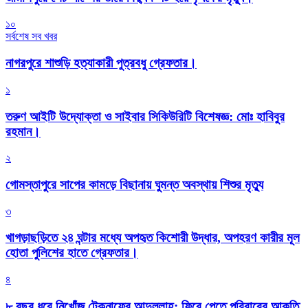
১০
সর্বশেষ সব খবর
নাগরপুরে শাশুড়ি হত্যাকারী পুত্রবধু গ্রেফতার।
১
তরুণ আইটি উদ্যোক্তা ও সাইবার সিকিউরিটি বিশেষজ্ঞ: মোঃ হাবিবুর
রহমান।
২
গোমস্তাপুরে সাপের কামড়ে বিছানায় ঘুমন্ত অবস্থায় শিশুর মৃত্যু
৩
খাগড়াছড়িতে ২৪ ঘন্টার মধ্যে অপহৃত কিশোরী উদ্ধার, অপহরণ কারীর মূল
হোতা পুলিশের হাতে গ্রেফতার।
৪
৮ বছর ধরে নিখোঁজ টেকনাফের আব্দুল্লাহ: ফিরে পেতে পরিবারের আকুতি