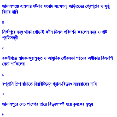
জামালগঞ্জে হামলার ঘটনায় সংবাদ সম্মেলন, জড়িতদের গ্রেপ্তার ও সুষ্ঠু
বিচার দাবি
৪
মির্জাপুরে বন্ধ থাকা গোড়াই কটন মিলস পরিদর্শন করলেন বস্ত্র ও পাট
প্রতিমন্ত্রী
৫
বকশীগঞ্জে মাদক-জুয়ামুক্ত ও আধুনিক পৌরসভা গঠনের অঙ্গীকার বিএনপি
নেতা শাকিলের
৬
রপ্তানি শিল্প বাঁচাতে নিরবিচ্ছিন্ন গ্যাস-বিদ্যুৎ সরবরাহের দাবি
৭
জামালপুরে সেচ পাম্পের তারে বিদ্যুৎস্পষ্ট হয়ে কৃষকের মৃত্যু
৮