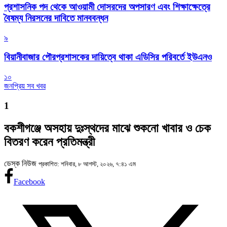
প্রশাসনিক পদ থেকে আওয়ামী দোসরদের অপসারণ এবং শিক্ষাক্ষেত্রে
বৈষম্য নিরসনের দাবিতে মানববন্ধন
৯
বিয়ানীবাজার পৌরপ্রশাসকের দায়িত্বে থাকা এডিসির পরিবর্তে ইউএনও
১০
জনপ্রিয় সব খবর
1
বকশীগঞ্জে অসহায় দুঃস্থদের মাঝে শুকনো খাবার ও চেক
বিতরণ করেন প্রতিমন্ত্রী
ডেস্ক নিউজ
প্রকাশিত: শনিবার, ৮ আগস্ট, ২০২৬, ৭:৪১ এম
Facebook