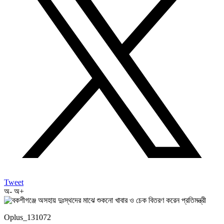
Tweet
অ-
অ+
Oplus_131072