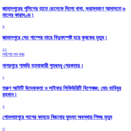
জামালপুরের পুলিশের হাতে ছেলেকে দিলো বাবা, ভ্রাম্যমাণ আদালতে ৬
মাসের কারাদণ্ড।
৯
জামালপুরে সেচ পাম্পের তারে বিদ্যুৎস্পষ্ট হয়ে কৃষকের মৃত্যু।
১০
সর্বশেষ সব খবর
নাগরপুরে শাশুড়ি হত্যাকারী পুত্রবধু গ্রেফতার।
১
তরুণ আইটি উদ্যোক্তা ও সাইবার সিকিউরিটি বিশেষজ্ঞ: মোঃ হাবিবুর
রহমান।
২
গোমস্তাপুরে সাপের কামড়ে বিছানায় ঘুমন্ত অবস্থায় শিশুর মৃত্যু
৩