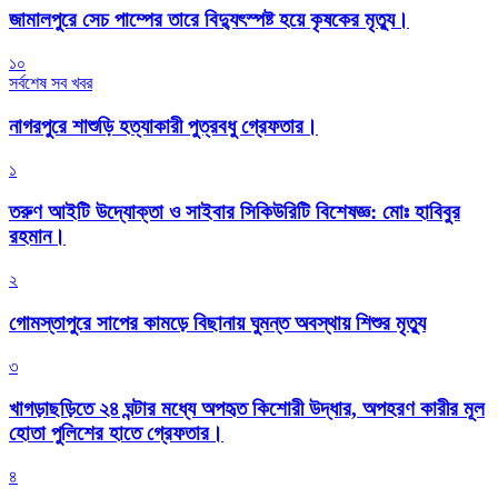
জামালপুরে সেচ পাম্পের তারে বিদ্যুৎস্পষ্ট হয়ে কৃষকের মৃত্যু।
১০
সর্বশেষ সব খবর
নাগরপুরে শাশুড়ি হত্যাকারী পুত্রবধু গ্রেফতার।
১
তরুণ আইটি উদ্যোক্তা ও সাইবার সিকিউরিটি বিশেষজ্ঞ: মোঃ হাবিবুর
রহমান।
২
গোমস্তাপুরে সাপের কামড়ে বিছানায় ঘুমন্ত অবস্থায় শিশুর মৃত্যু
৩
খাগড়াছড়িতে ২৪ ঘন্টার মধ্যে অপহৃত কিশোরী উদ্ধার, অপহরণ কারীর মূল
হোতা পুলিশের হাতে গ্রেফতার।
৪