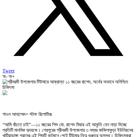
Tweet
অ-
অ+
শাওন আহাম্মেদ= স্টাফ রিপোর্টারঃ
“আমি বাঁচতে চাই”—১১ বছরের শিশু মো. রাশেদ মিয়ার এই আকুতি যেন নাড়া দিচ্ছে
প্রতিটি মানবিক হৃদয়কে। শেরপুরের শ্রীবরদী উপজেলার ৩ নম্বর কাকিলাকুড়া ইউনিয়নের
খাটিয়াডাঙ্গা গ্রামের এই শিশুটি বর্তমানে পেটে টিউমার নিয়ে গুরুতর অসুস্থ। চিকিৎসকরা