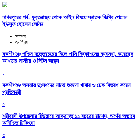
নাগরপুরের গর্ব: যুক্তরাজ্য থেকে আইন বিষয়ে স্নাতক ডিগ্রি পেলেন
ইউসুফ হোসেন লেনিন
সর্বশেষ
জনপ্রিয়
বকশীগঞ্জে পশ্চিম দত্তেরচরের বিলে পানি নিষ্কাশনের ব্যবস্থা, করেছেন
আখতার মাস্টার ও লিটন আকন্দ
১
বকশীগঞ্জে অসহায় দুঃস্থদের মাঝে শুকনো খাবার ও চেক বিতরণ করেন
প্রতিমন্ত্রী
২
শ্রীবরদী উপজেলার টিউমারে আক্রান্ত ১১ বছরের রাশেদ, অর্থের অভাবে
অনিশ্চিত চিকিৎসা
৩