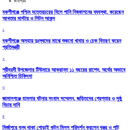
জনপ্রিয়
বকশীগঞ্জে পশ্চিম দত্তেরচরের বিলে পানি নিষ্কাশনের ব্যবস্থা, করেছেন
আখতার মাস্টার ও লিটন আকন্দ
১
বকশীগঞ্জে অসহায় দুঃস্থদের মাঝে শুকনো খাবার ও চেক বিতরণ করেন
প্রতিমন্ত্রী
২
শ্রীবরদী উপজেলার টিউমারে আক্রান্ত ১১ বছরের রাশেদ, অর্থের অভাবে
অনিশ্চিত চিকিৎসা
৩
জামালগঞ্জে হামলার ঘটনায় সংবাদ সম্মেলন, জড়িতদের গ্রেপ্তার ও সুষ্ঠু
বিচার দাবি
৪
মির্জাপুরে বন্ধ থাকা গোড়াই কটন মিলস পরিদর্শন করলেন বস্ত্র ও পাট