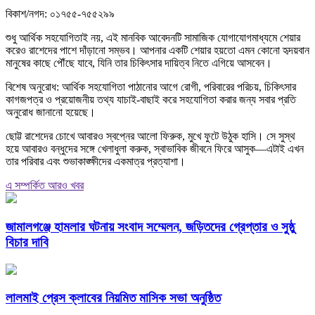
বিকাশ/নগদ: ০১৭৫৫-৭৫৫২৯৯
শুধু আর্থিক সহযোগিতাই নয়, এই মানবিক আবেদনটি সামাজিক যোগাযোগমাধ্যমে শেয়ার
করেও রাশেদের পাশে দাঁড়ানো সম্ভব। আপনার একটি শেয়ার হয়তো এমন কোনো হৃদয়বান
মানুষের কাছে পৌঁছে যাবে, যিনি তার চিকিৎসার দায়িত্ব নিতে এগিয়ে আসবেন।
বিশেষ অনুরোধ: আর্থিক সহযোগিতা পাঠানোর আগে রোগী, পরিবারের পরিচয়, চিকিৎসার
কাগজপত্র ও প্রয়োজনীয় তথ্য যাচাই-বাছাই করে সহযোগিতা করার জন্য সবার প্রতি
অনুরোধ জানানো হয়েছে।
ছোট্ট রাশেদের চোখে আবারও স্বপ্নের আলো ফিরুক, মুখে ফুটে উঠুক হাসি। সে সুস্থ
হয়ে আবারও বন্ধুদের সঙ্গে খেলাধুলা করুক, স্বাভাবিক জীবনে ফিরে আসুক—এটাই এখন
তার পরিবার এবং শুভাকাঙ্ক্ষীদের একমাত্র প্রত্যাশা।
এ সম্পর্কিত আরও খবর
জামালগঞ্জে হামলার ঘটনায় সংবাদ সম্মেলন, জড়িতদের গ্রেপ্তার ও সুষ্ঠু
বিচার দাবি
লালমাই প্রেস ক্লাবের নিয়মিত মাসিক সভা অনুষ্ঠিত