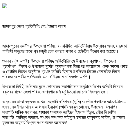
জামালপুর জেলা প্রতিনিধিঃ মোঃ ইমরান আকন্দ।
জামালপুরের বকশীগঞ্জ উপজেলা পরিষদের নবনির্মিত অডিটোরিয়াম উদ্বোধন অসহায় দুঃস্থ
পানিবন্দী মানুষের মাঝে গৃহ মন্জুরী চেক শুকনো খাবার ও ঢেউটিন বিতরণ করা হয়েছে।
শুক্রবার (৭ আগষ্ট) উপজেলা পরিষদ অডিটোরিয়ামে উপজেলা প্রশাসন, উপজেলা
প্রকৌশল বিভাগ ও উপজেলা দূর্যোগ ব্যবস্থাপনা বিভাগের আয়োজনে চেক শুকনো খাবার
ও ঢেউটিন বিতরণ অনুষ্ঠানে প্রধান অতিথি হিসাবে উপস্থিত ছিলেন বেসামরিক বিমান
পরিবহন ও পর্যটন প্রতিমন্ত্রী এম. রশিদুজ্জামান মিল্লাত এমপি।
উপজেলা নির্বাহী অফিসার মুরাদ হোসেনের সভাপতিত্বে অনুষ্ঠানে বিশেষ অতিথি হিসাবে
বক্তব্য রাখেন জেলা পরিষদের প্রশাসক বীরমুক্তিযোদ্ধা মোঃ সিরাজুল হক।
অন্যানের মাঝে বক্তব্য রাখেন সহকারি কমিশনার (ভূমি) ও পৌর প্রশাসক আসমা-উল –
হুসনা, বকশীগঞ্জ থানার অফিসার ইনচার্জ (ওসি) মকবুল হোসেন, উপজেলা বিএনপির
সভাপতি মানিক সওদাগর, সাধারণ সম্পাদক জাহিদুল ইসলাম প্রিন্স, পৌর বিএনপির
সভাপতি আনিছুর জ্জামান, সাধারণ সম্পাদক সাইফুল ইসলাম তালুকদার শাকিল, উপজেলা
যুবদলের আহ্বায় বিপ্লব সওদাগরসহ অনেকেই ।