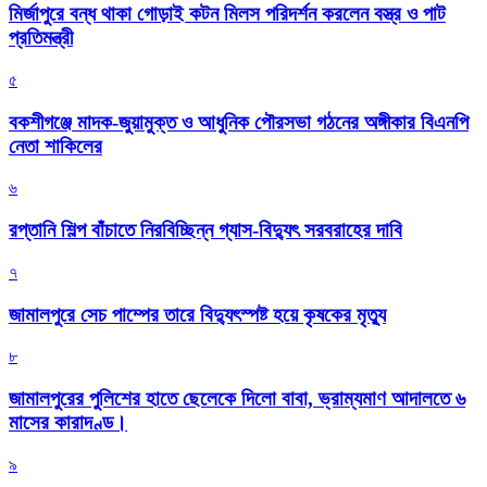
মির্জাপুরে বন্ধ থাকা গোড়াই কটন মিলস পরিদর্শন করলেন বস্ত্র ও পাট
প্রতিমন্ত্রী
৫
বকশীগঞ্জে মাদক-জুয়ামুক্ত ও আধুনিক পৌরসভা গঠনের অঙ্গীকার বিএনপি
নেতা শাকিলের
৬
রপ্তানি শিল্প বাঁচাতে নিরবিচ্ছিন্ন গ্যাস-বিদ্যুৎ সরবরাহের দাবি
৭
জামালপুরে সেচ পাম্পের তারে বিদ্যুৎস্পষ্ট হয়ে কৃষকের মৃত্যু
৮
জামালপুরের পুলিশের হাতে ছেলেকে দিলো বাবা, ভ্রাম্যমাণ আদালতে ৬
মাসের কারাদণ্ড।
৯