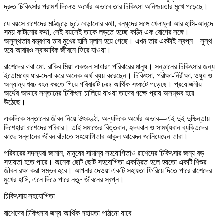
দ্রুত চিকিৎসার পরামর্শ দিলেও অর্থের অভাবে তার চিকিৎসা অনিশ্চয়তার মুখে পড়েছে।
যে বয়সে রাশেদের মাঠজুড়ে ছুটে বেড়ানোর কথা, বন্ধুদের সঙ্গে খেলাধুলা আর হাসি-আনন্দে
সময় কাটানোর কথা, সেই বয়সেই তাকে লড়তে হচ্ছে কঠিন এক রোগের সঙ্গে।
অসুস্থতার যন্ত্রণায় তার মুখের হাসি ম্লান হয়ে গেছে। এখন তার একটাই স্বপ্ন—সুস্থ
হয়ে আবারও স্বাভাবিক জীবনে ফিরে যাওয়া।
রাশেদের বাবা মো. রাকিব মিয়া একজন সাধারণ পরিবারের মানুষ। সন্তানের চিকিৎসার জন্য
ইতোমধ্যে ধার-দেনা করে অনেক অর্থ ব্যয় করেছেন। চিকিৎসা, পরীক্ষা-নিরীক্ষা, ওষুধ ও
অন্যান্য খরচ বহন করতে গিয়ে পরিবারটি চরম আর্থিক সংকটে পড়েছে। প্রয়োজনীয়
অর্থের অভাবে সন্তানের চিকিৎসা চালিয়ে যাওয়া তাদের পক্ষে প্রায় অসম্ভব হয়ে
উঠেছে।
একদিকে সন্তানের জীবন নিয়ে উৎকণ্ঠা, অন্যদিকে অর্থের অভাব—এই দুই দুশ্চিন্তায়
দিশেহারা রাশেদের পরিবার। তাই সমাজের বিত্তবান, হৃদয়বান ও সামর্থ্যবান ব্যক্তিদের
কাছে সন্তানের জীবন বাঁচাতে সহযোগিতার আকুল আবেদন জানিয়েছেন তারা।
পরিবারের সদস্যরা জানান, মানুষের সামান্য সহযোগিতাও রাশেদের চিকিৎসার জন্য বড়
সহায়তা হতে পারে। অনেক ছোট ছোট সহযোগিতা একত্রিত হলে হয়তো একটি শিশুর
জীবন রক্ষা করা সম্ভব হবে। আপনার দেওয়া একটি সহায়তা ফিরিয়ে দিতে পারে রাশেদের
মুখের হাসি, এনে দিতে পারে নতুন জীবনের স্বপ্ন।
চিকিৎসায় সহযোগিতা
রাশেদের চিকিৎসার জন্য আর্থিক সহায়তা পাঠানো যাবে—