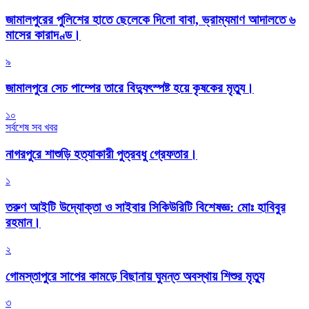
জামালপুরের পুলিশের হাতে ছেলেকে দিলো বাবা, ভ্রাম্যমাণ আদালতে ৬
মাসের কারাদণ্ড।
৯
জামালপুরে সেচ পাম্পের তারে বিদ্যুৎস্পষ্ট হয়ে কৃষকের মৃত্যু।
১০
সর্বশেষ সব খবর
নাগরপুরে শাশুড়ি হত্যাকারী পুত্রবধু গ্রেফতার।
১
তরুণ আইটি উদ্যোক্তা ও সাইবার সিকিউরিটি বিশেষজ্ঞ: মোঃ হাবিবুর
রহমান।
২
গোমস্তাপুরে সাপের কামড়ে বিছানায় ঘুমন্ত অবস্থায় শিশুর মৃত্যু
৩