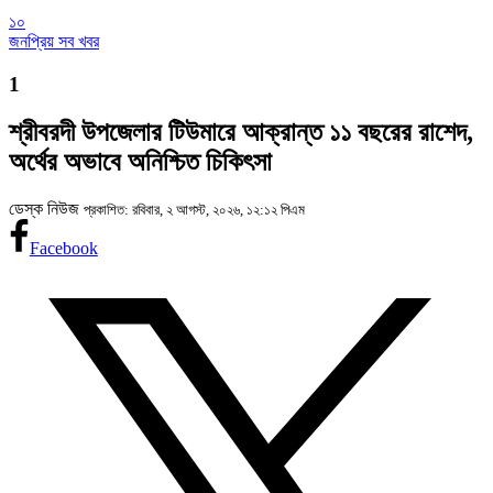
১০
জনপ্রিয় সব খবর
1
শ্রীবরদী উপজেলার টিউমারে আক্রান্ত ১১ বছরের রাশেদ,
অর্থের অভাবে অনিশ্চিত চিকিৎসা
ডেস্ক নিউজ
প্রকাশিত: রবিবার, ২ আগস্ট, ২০২৬, ১২:১২ পিএম
Facebook