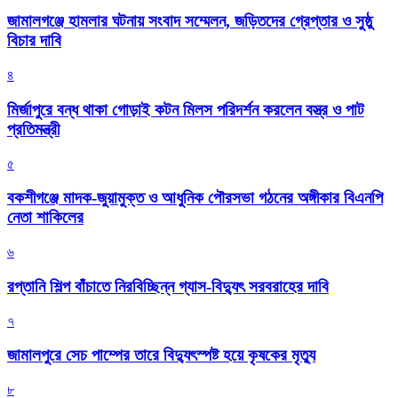
জামালগঞ্জে হামলার ঘটনায় সংবাদ সম্মেলন, জড়িতদের গ্রেপ্তার ও সুষ্ঠু
বিচার দাবি
৪
মির্জাপুরে বন্ধ থাকা গোড়াই কটন মিলস পরিদর্শন করলেন বস্ত্র ও পাট
প্রতিমন্ত্রী
৫
বকশীগঞ্জে মাদক-জুয়ামুক্ত ও আধুনিক পৌরসভা গঠনের অঙ্গীকার বিএনপি
নেতা শাকিলের
৬
রপ্তানি শিল্প বাঁচাতে নিরবিচ্ছিন্ন গ্যাস-বিদ্যুৎ সরবরাহের দাবি
৭
জামালপুরে সেচ পাম্পের তারে বিদ্যুৎস্পষ্ট হয়ে কৃষকের মৃত্যু
৮