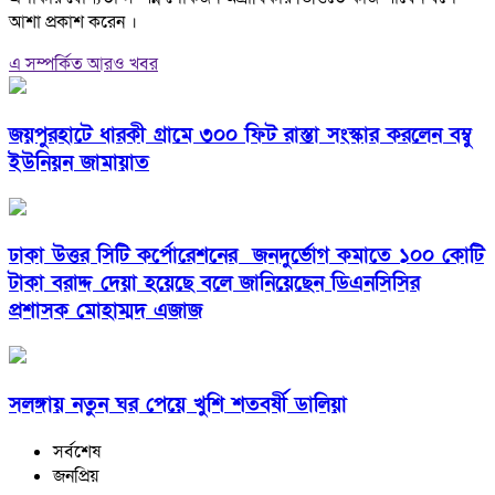
আশা প্রকাশ করেন ।
এ সম্পর্কিত আরও খবর
জয়পুরহাটে ধারকী গ্রামে ৩০০ ফিট রাস্তা সংস্কার করলেন বম্বু
ইউনিয়ন জামায়াত
ঢাকা উত্তর সিটি কর্পোরেশনের জনদুর্ভোগ কমাতে ১০০ কোটি
টাকা বরাদ্দ দেয়া হয়েছে বলে জানিয়েছেন ডিএনসিসির
প্রশাসক মোহাম্মদ এজাজ
সলঙ্গায় নতুন ঘর পেয়ে খুশি শতবর্ষী ডালিয়া
সর্বশেষ
জনপ্রিয়