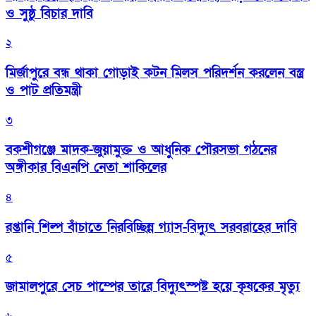
ও সুষ্ঠু বিচার দাবি
২
মির্জাপুরে বন্ধ থাকা গোড়াই কটন মিলস পরিদর্শন করলেন বস্ত্র
ও পাট প্রতিমন্ত্রী
৩
বকশীগঞ্জে মাদক-জুয়ামুক্ত ও আধুনিক পৌরসভা গঠনের
অঙ্গীকার বিএনপি নেতা শাকিলের
৪
রপ্তানি শিল্প বাঁচাতে নিরবিচ্ছিন্ন গ্যাস-বিদ্যুৎ সরবরাহের দাবি
৫
জামালপুরে সেচ পাম্পের তারে বিদ্যুৎস্পষ্ট হয়ে কৃষকের মৃত্যু