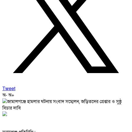
Tweet
অ-
অ+