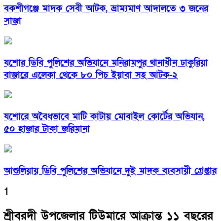
বকশীগঞ্জে মাদক সেবী আটক, ভ্রাম্যমাণ আদালতে ৩ জনের
সাজা
যশোর ডিবি পুলিশের অভিযানে মনিরামপুর থানাধীন ঢাকুরিয়া
বাজারে এলেকা থেকে ৮০ পিচ ইয়াবা সহ আটক-২
যশোরে অবৈধভাবে মাটি কাটায় মোবাইল কোর্টের অভিযান,
৫০ হাজার টাকা জরিমানা
আশুলিয়ায় ডিবি পুলিশের অভিযানে দুই মাদক ব্যবসায়ী গ্রেপ্তার
1
শ্রীবরদী উপজেলার টিউমারে আক্রান্ত ১১ বছরের