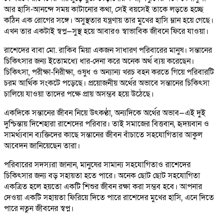
আর হাসি-আনন্দে সময় কাটানোর কথা, সেই বয়সেই তাকে লড়তে হচ্ছে
কঠিন এক রোগের সঙ্গে। অসুস্থতার যন্ত্রণায় তার মুখের হাসি ম্লান হয়ে গেছে।
এখন তার একটাই স্বপ্ন—সুস্থ হয়ে আবারও স্বাভাবিক জীবনে ফিরে যাওয়া।
রাশেদের বাবা মো. রাকিব মিয়া একজন সাধারণ পরিবারের মানুষ। সন্তানের
চিকিৎসার জন্য ইতোমধ্যে ধার-দেনা করে অনেক অর্থ ব্যয় করেছেন।
চিকিৎসা, পরীক্ষা-নিরীক্ষা, ওষুধ ও অন্যান্য খরচ বহন করতে গিয়ে পরিবারটি
চরম আর্থিক সংকটে পড়েছে। প্রয়োজনীয় অর্থের অভাবে সন্তানের চিকিৎসা
চালিয়ে যাওয়া তাদের পক্ষে প্রায় অসম্ভব হয়ে উঠেছে।
একদিকে সন্তানের জীবন নিয়ে উৎকণ্ঠা, অন্যদিকে অর্থের অভাব—এই দুই
দুশ্চিন্তায় দিশেহারা রাশেদের পরিবার। তাই সমাজের বিত্তবান, হৃদয়বান ও
সামর্থ্যবান ব্যক্তিদের কাছে সন্তানের জীবন বাঁচাতে সহযোগিতার আকুল
আবেদন জানিয়েছেন তারা।
পরিবারের সদস্যরা জানান, মানুষের সামান্য সহযোগিতাও রাশেদের
চিকিৎসার জন্য বড় সহায়তা হতে পারে। অনেক ছোট ছোট সহযোগিতা
একত্রিত হলে হয়তো একটি শিশুর জীবন রক্ষা করা সম্ভব হবে। আপনার
দেওয়া একটি সহায়তা ফিরিয়ে দিতে পারে রাশেদের মুখের হাসি, এনে দিতে
পারে নতুন জীবনের স্বপ্ন।