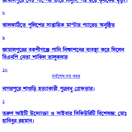
জামালপুরে সেচ পাম্পের তারে বিদ্যুৎস্পষ্ট হয়ে কৃষকের মৃত্যু।
৮
‎ঝালকাঠিতে পুলিশের সাপ্তাহিক মাস্টার প্যারেড অনুষ্ঠিত
৯
জামালপুরের বকশীগঞ্জে পানি নিষ্কাশনের ব্যবস্থা করে দিলেন
বিএনপি নেতা শাকিল তালুকদার
১০
সর্বশেষ সব খবর
নাগরপুরে শাশুড়ি হত্যাকারী পুত্রবধু গ্রেফতার।
১
তরুণ আইটি উদ্যোক্তা ও সাইবার সিকিউরিটি বিশেষজ্ঞ: মোঃ
হাবিবুর রহমান।