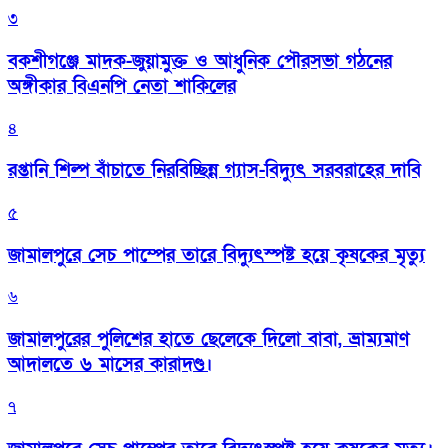
৩
বকশীগঞ্জে মাদক-জুয়ামুক্ত ও আধুনিক পৌরসভা গঠনের
অঙ্গীকার বিএনপি নেতা শাকিলের
৪
রপ্তানি শিল্প বাঁচাতে নিরবিচ্ছিন্ন গ্যাস-বিদ্যুৎ সরবরাহের দাবি
৫
জামালপুরে সেচ পাম্পের তারে বিদ্যুৎস্পষ্ট হয়ে কৃষকের মৃত্যু
৬
জামালপুরের পুলিশের হাতে ছেলেকে দিলো বাবা, ভ্রাম্যমাণ
আদালতে ৬ মাসের কারাদণ্ড।
৭