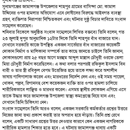
‎সুনামগঞ্জ প্রতিনিধি::
‎সুনামগঞ্জের জামালগঞ্জ উপজেলার শাহপুর গ্রামের বাসিন্দা মো. কামাল
উদ্দিনের ওপর হামলার অভিযোগ এনে দোষীদের বিরুদ্ধে আইনগত ব্যবস্থা
গ্রহণ, ব্যক্তিগত নিরাপত্তা নিশ্চিতকরণ এবং ঘটনার সুষ্ঠু বিচার দাবিতে সংবাদ
সম্মেলন করেছেন।
‎শনিবার বিকেলে অনুষ্ঠিত সংবাদ সম্মেলনে লিখিত বক্তব্যে তিনি বলেন, গত
২৩ জুলাই দুপুর আনুমানিক ১২টার দিকে তিনি শাহপুর বাঁধ বাজারে যান।
সেখানে সরকারি কাজে উপস্থিত একজন সার্ভেয়ার বাঁধ বাজারের কয়েকটি
দোকান নির্মাণ ও মালিকানা সম্পর্কে তার কাছে জানতে চাইলে তিনি জানান,
দোকানগুলো প্রায় ২৫ বছর আগে মরহুম আব্দুল মান্নান চৌধুরী ওরফে তেলা
মিয়া চৌধুরী নির্মাণ করেছিলেন। এ কথা বলার পরপরই রফিকুল ইসলাম বিন
বারী ও তার স্ত্রী রবিকুল বেগম উত্তেজিত হয়ে তাকে লক্ষ্য করে অশালীন
ভাষায় গালিগালাজ করেন এবং মারধরের নির্দেশ দেন এবং ওই সময় পায়েল,
খোকন, পল্লব, রিগানসহ বেশ কয়েকজন ব্যক্তি তার ওপর হামলা চালিয়ে
শারীরিকভাবে লাঞ্ছিত ও মারধর করেন। এসময় স্থানীয় লোকজন এগিয়ে এসে
তাকে উদ্ধার করে জামালগঞ্জ উপজেলা স্বাস্থ্য কমপ্লেক্সে নিয়ে যান এবং
সেখানে তিনি চিকিৎসা নেন।
‎সংবাদ সম্মেলনে তিনি আরও বলেন, একজন সরকারি কর্মকর্তার প্রশ্নের উত্তরে
নিজের জানা তথ্য প্রকাশ করাই তার অপরাধ হয়ে দাঁড়ায়। তিনি প্রশ্ন রেখে
বলেন, একটি সাধারণ প্রশ্নের উত্তর দেওয়ার কারণে কেন একজন নাগরিককে
শারীরিক হামলার শিকার হতে হবে। এ ঘটনায় জামালগঞ্জ থানায় একটি