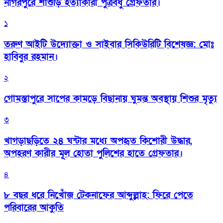
নাগরপুরে শাশুড়ি হত্যাকারী পুত্রবধু গ্রেফতার।
১
তরুণ আইটি উদ্যোক্তা ও সাইবার সিকিউরিটি বিশেষজ্ঞ: মোঃ
হাবিবুর রহমান।
২
গোমস্তাপুরে সাপের কামড়ে বিছানায় ঘুমন্ত অবস্থায় শিশুর মৃত্যু
৩
খাগড়াছড়িতে ২৪ ঘন্টার মধ্যে অপহৃত কিশোরী উদ্ধার,
অপহরণ কারীর মূল হোতা পুলিশের হাতে গ্রেফতার।
৪
৮ বছর ধরে নিখোঁজ টেকনাফের আব্দুল্লাহ: ফিরে পেতে
পরিবারের আকুতি