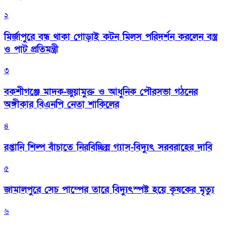
২
মির্জাপুরে বন্ধ থাকা গোড়াই কটন মিলস পরিদর্শন করলেন বস্ত্র
ও পাট প্রতিমন্ত্রী
৩
বকশীগঞ্জে মাদক-জুয়ামুক্ত ও আধুনিক পৌরসভা গঠনের
অঙ্গীকার বিএনপি নেতা শাকিলের
৪
রপ্তানি শিল্প বাঁচাতে নিরবিচ্ছিন্ন গ্যাস-বিদ্যুৎ সরবরাহের দাবি
৫
জামালপুরে সেচ পাম্পের তারে বিদ্যুৎস্পষ্ট হয়ে কৃষকের মৃত্যু
৬