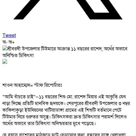
Tweet
অ-
অ+
শাওন আহাম্মেদ= স্টাফ রিপোর্টারঃ
“আমি বাঁচতে চাই”—১১ বছরের শিশু মো. রাশেদ মিয়ার এই আকুতি যেন
নাড়া দিচ্ছে প্রতিটি মানবিক হৃদয়কে। শেরপুরের শ্রীবরদী উপজেলার ৩ নম্বর
কাকিলাকুড়া ইউনিয়নের খাটিয়াডাঙ্গা গ্রামের এই শিশুটি বর্তমানে পেটে
টিউমার নিয়ে গুরুতর অসুস্থ। চিকিৎসকরা দ্রুত চিকিৎসার পরামর্শ দিলেও
অর্থের অভাবে তার চিকিৎসা অনিশ্চয়তার মুখে পড়েছে।
যে বয়সে রাশেদের মাঠজুড়ে ছুটে বেড়ানোর কথা, বন্ধুদের সঙ্গে খেলাধুলা