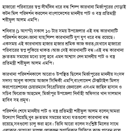
হাজারো পরিবারের স্বপ্ন দীর্ঘদিন ধরে বন্ধ শিল্প কারখানা মির্জাপুরের গোড়াই
কটন মিল পরিদর্শন করলেন বাংলাদেশের মাননীয় পাট ও বস্ত্র প্রতিমন্ত্রী
শরীফুল আলম এমপি।
শনিবার (১ আগস্ট) সকাল ১০ টার সময় উপজেলার এই বন্ধ কারখানাটি
পরিদর্শন করেন।জানা যায়,শিল্প কারখানাটি যুগ যুগ ধরে বন্ধ রয়েছে।
একসময় এই কারখানায় হাজার হাজার শ্রমিক কাজ করত,যেখানে হাজারো
পরিবারের স্বপ্ন লুকিয়ে থাকত।আজ সেই কারখানাটি বন্ধ।এই বন্ধ কারখানা
দ্রুততম সময়ের মধ্যে চালু হবে এমন আশ্বাস দেন মাননীয় পাট ও বস্ত্র
প্রতিমন্ত্রী শরীফুল আলম এমপি।
কারখানা পরিদর্শনকালে আরোও উপস্থিত ছিলেন মির্জাপুরের মাননীয় সংসদ
সদস্য আবুল কালাম আজাদ সিদ্দিকী এমপি,বাংলাদেশ টেক্সটাইল মিলস্
করপোরেশনের চেয়ারম্যান বিগ্রেডিয়ার জেনারেল এসএম জাহিদ হাসান ও
সচিব ফিরোজ আহমেদ, মির্জাপুর উপজেলা নির্বাহী অফিসার খান সালমান
হাবিব সহ প্রমূখ।
পরিদর্শন শেষে মাননীয় পাট ও বস্ত্র প্রতিমন্ত্রী শরীফুল আলম বলেন,আমরা
উদ্যোগ নিয়েছি,খুব দ্রুততম সময়ের মধ্যে যতগুলো কারখানা বন্ধ
রয়েছে,সবগুলো চালু করা হবে। তিনি আরো বলেন সংশ্লিষ্ট মিলের সাথে
এলাকার যোগ্যতা সম্পন্ন লোকজন অগ্রাধিকার ভিত্তিতে কাজ পাবেন বলে