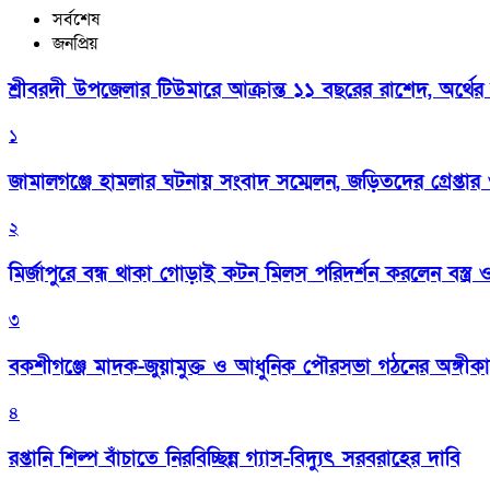
সর্বশেষ
জনপ্রিয়
শ্রীবরদী উপজেলার টিউমারে আক্রান্ত ১১ বছরের রাশেদ, অর্থের
১
জামালগঞ্জে হামলার ঘটনায় সংবাদ সম্মেলন, জড়িতদের গ্রেপ্তার ও 
২
মির্জাপুরে বন্ধ থাকা গোড়াই কটন মিলস পরিদর্শন করলেন বস্ত্র ও প
৩
বকশীগঞ্জে মাদক-জুয়ামুক্ত ও আধুনিক পৌরসভা গঠনের অঙ্গীক
৪
রপ্তানি শিল্প বাঁচাতে নিরবিচ্ছিন্ন গ্যাস-বিদ্যুৎ সরবরাহের দাবি