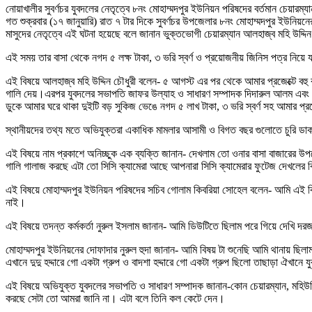
নোয়াখালীর সুবর্ণচর যুবদলের নেতৃত্বে ৮নং মোহাম্মদপুর ইউনিয়ন পরিষদের বর্তমান চেয়ারম্
গত শুক্রবার (১৭ জানুয়ারি) রাত ৭ টার দিকে সুবর্ণচর উপজেলার ৮নং মোহাম্মদপুর ইউনি
মাসুদের নেতৃত্বে এই ঘটনা হয়েছে বলে জানান ভুক্তভোগী চেয়ারম্যান আলহাজ্ব মহি উদ্দি
এই সময় তার বাসা থেকে নগদ ৫ লক্ষ টাকা, ৩ ভরি স্বর্ণ ও প্রয়োজনীয় জিনিস পত্র নিয়ে য
এই বিষয়ে আলহাজ্ব মহি উদ্দিন চৌধুরী বলেন- ৫ আগস্ট এর পর থেকে আমার প্রজেক্টে বহু ব
গালি দেয়।এরপর যুবদলের সভাপতি জাফর উল্যাহ ও সাধারণ সম্পাদক দিদারুল আলম এবং 
ডুকে আমার ঘরে থাকা দুইটি বড় সুকিজ ভেঙে নগদ ৫ লাখ টাকা, ৩ ভরি স্বর্ণ সহ আমার 
স্থানীয়দের তথ্য মতে অভিযুক্তরা একাধিক মামলার আসামী ও বিগত বছর গুলোতে চুরি ডাকাতি 
এই বিষয়ে নাম প্রকাশে অনিচ্ছুক এক ব্যক্তি জানান- দেখলাম তো ওনার বাসা বাজারের 
গালি গালাজ করছে এটা তো সিসি ক্যামেরা আছে আপনারা সিসি ক্যামেরার ফুটেজ দেখলের 
এই বিষয়ে মোহাম্মদপুর ইউনিয়ন পরিষদের সচিব গোলাম কিবরিয়া সোহেল বলেন- আমি এই বিষ
নাই।
এই বিষয়ে তদন্ত কর্মকর্তা নুরুল ইসলাম জানান- আমি ডিউটিতে ছিলাম পরে গিয়ে দেখি 
মোহাম্মদপুর ইউনিয়নের দোফাদার নুরুল হুদা জানান- আমি বিষয় টা শুনেছি আমি থানায় ছ
এখানে দুদু হদ্দারে গো একটা গ্রুপ ও বাদশা হদ্দারে গো একটা গ্রুপ ছিলো তাছাড়া ঐখানে
এই বিষয়ে অভিযুক্ত যুবদলের সভাপতি ও সাধারণ সম্পাদক জানান-কোন চেয়ারম্যান, মহি
করছে সেটা তো আমরা জানি না। এটা বলে তিনি কল কেটে দেন।