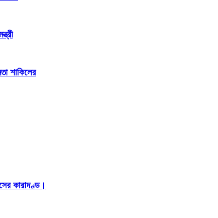
্ত্রী
েতা শাকিলের
াসের কারাদণ্ড।