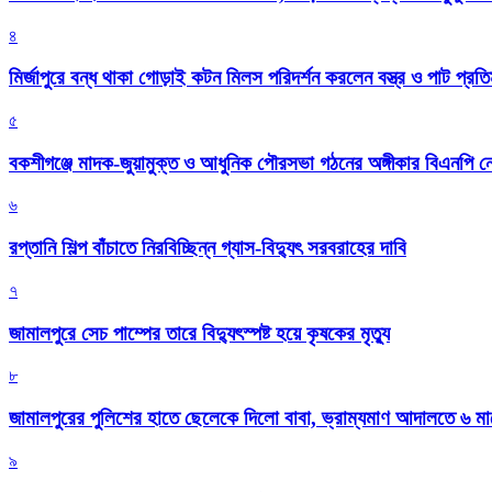
৪
মির্জাপুরে বন্ধ থাকা গোড়াই কটন মিলস পরিদর্শন করলেন বস্ত্র ও পাট প্রতিমন
৫
বকশীগঞ্জে মাদক-জুয়ামুক্ত ও আধুনিক পৌরসভা গঠনের অঙ্গীকার বিএনপি ন
৬
রপ্তানি শিল্প বাঁচাতে নিরবিচ্ছিন্ন গ্যাস-বিদ্যুৎ সরবরাহের দাবি
৭
জামালপুরে সেচ পাম্পের তারে বিদ্যুৎস্পষ্ট হয়ে কৃষকের মৃত্যু
৮
জামালপুরের পুলিশের হাতে ছেলেকে দিলো বাবা, ভ্রাম্যমাণ আদালতে ৬ ম
৯