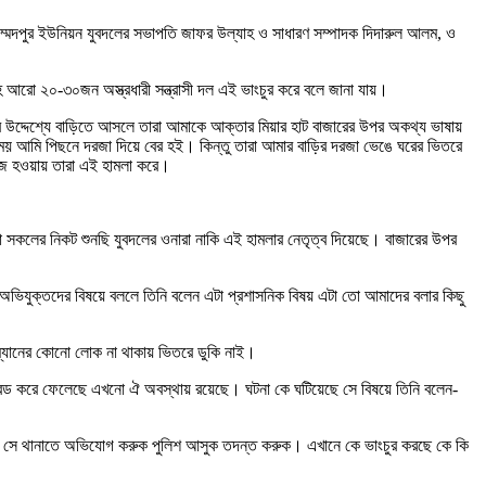
োহাম্মদপুর ইউনিয়ন যুবদলের সভাপতি জাফর উল্যাহ ও সাধারণ সম্পাদক দিদারুল আলম, ও
সহ আরো ২০-৩০জন অস্ত্রধারী সন্ত্রাসী দল এই ভাংচুর করে বলে জানা যায়।
ষদের উদ্দেশ্যে বাড়িতে আসলে তারা আমাকে আক্তার মিয়ার হাট বাজারের উপর অকথ্য ভাষায়
য় আমি পিছনে দরজা দিয়ে বের হই। কিন্তু তারা আমার বাড়ির দরজা ভেঙে ঘরের ভিতরে
রাজ হওয়ায় তারা এই হামলা করে।
 সকলের নিকট শুনছি যুবদলের ওনারা নাকি এই হামলার নেতৃত্ব দিয়েছে। বাজারের উপর
 অভিযুক্তদের বিষয়ে বললে তিনি বলেন এটা প্রশাসনিক বিষয় এটা তো আমাদের বলার কিছু
রম্যানের কোনো লোক না থাকায় ভিতরে ডুকি নাই।
্ডবন্ড করে ফেলেছে এখনো ঐ অবস্থায় রয়েছে। ঘটনা কে ঘটিয়েছে সে বিষয়ে তিনি বলেন-
লে সে থানাতে অভিযোগ করুক পুলিশ আসুক তদন্ত করুক। এখানে কে ভাংচুর করছে কে কি