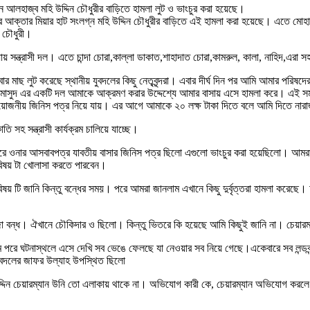
যান আলহাজ্ব মহি উদ্দিন চৌধুরীর বাড়িতে হামলা লুট ও ভাংচুর করা হয়েছে।
য়নের আক্তার মিয়ার হাট সংলগ্ন মহি উদ্দিন চৌধুরীর বাড়িতে এই হামলা করা হয়েছে। এতে ম
ন চৌধুরী।
ায় সন্ত্রাসী দল। এতে চান্দা চোরা,কাল্লা ডাকাত,শাহাদাত চোরা,কামরুল, কালা, নাহিদ,এরা 
ার মাছ লুট করেছে স্থানীয় যুবদলের কিছু নেতৃবৃন্দরা। এবার দীর্ঘ দিন পর আমি আমার পরি
মাসুদ এর একটি দল আমাকে আক্রমণ করার উদ্দেশ্যে আমার বাসায় এসে হামলা করে। এই সম
প্রয়োজনীয় জিনিস পত্র নিয়ে যায়। এর আগে আমাকে ২০ লক্ষ টাকা দিতে বলে আমি দিতে না
সহ সন্ত্রাসী কার্যক্রম চালিয়ে যাচ্ছে।
উপরে ওনার আসবাবপত্র যাবতীয় বাসার জিনিস পত্র ছিলো এগুলো ভাংচুর করা হয়েছিলো। আমরা
বিষয় টা খোলাসা করতে পারবেন।
য় টি জানি কিন্তু বন্ধের সময়। পরে আমরা জানলাম এখানে কিছু দুর্বৃত্তরা হামলা করেছে।
দরজা বন্ধ। ঐখানে চৌকিদার ও ছিলো। কিন্তু ভিতরে কি হয়েছে আমি কিছুই জানি না। চেয়া
িলাম পরে ঘটনাস্থলে এসে দেখি সব ভেঙে ফেলছে যা নেওয়ার সব নিয়ে গেছে।একেবারে সব লন
 যুবদলের জাফর উল্যাহ উপস্থিত ছিলো
উদ্দিন চেয়ারম্যান উনি তো এলাকায় থাকে না। অভিযোগ কারী কে, চেয়ারম্যান অভিযোগ কর