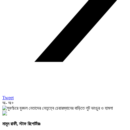
Tweet
অ-
অ+
মামুন রাফী, স্টাফ রিপোর্টারঃ