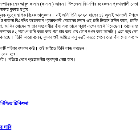
্পাদক মোঃ আবুল কালাম (কামাল ) আকন। উপজেলা বিএনপির কয়েকজন প্রভাবশালী নেতাদের 
কায় বুধবার দুপুরে।
িক সুত্রে মালিক বিবেক তালুকদার। ওই জমি তিনি ২০২০ সালের ১৪ জুলাই আমতলী উপজেল
জেলা বিএনপির কয়েকজন প্রভাবশালী নেতাদের মদদে ওই জমি নিজাম উদ্দিন কালা, জাকি
, জাকির হোসেন ও তার সহযোগীরা বাঁধা এবং তাকে প্রাণ নাশের হুমকি দিয়েছেন। তাদের হ
কদারের ৪২ শতাংশ জমি ক্রয় করে গত চার বছর ধরে ভোগ দখল করে আসছি। এত বছর কোন স
লাচ্ছে। তিনি আরো বলেন, বুধবার ওই জমিতে বালু ভরাট করতে গেলে তারা বাঁধা দেয় এবং আ
য়েকটি পরিবার বসবাস করি। ওই জমিতে তিনি কাজ করছেন।
 নেয়া হবে।
েই। খতিয়ে দেখে প্রয়োজনীয় ব্যবস্থা নেয়া হবে।
িশ্চিত চিকিৎসা
র দাবি