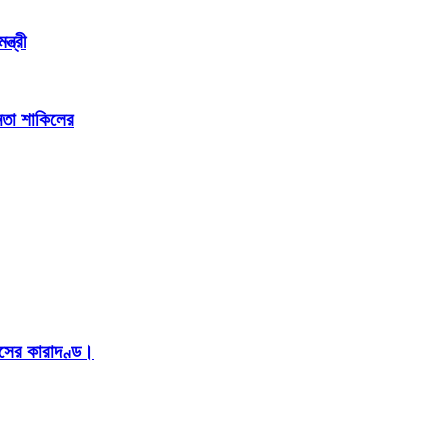
্ত্রী
েতা শাকিলের
াসের কারাদণ্ড।