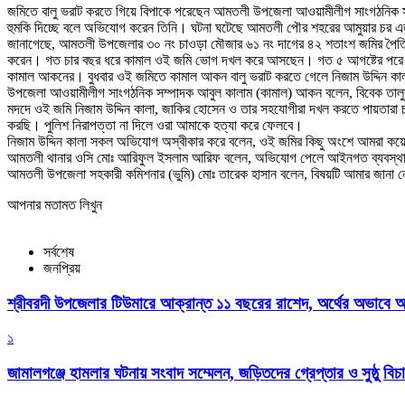
জমিতে বালু ভরাট করতে গিয়ে বিপাকে পরেছেন আমতলী উপজেলা আওয়ামীলীগ সাংগঠনিক সম
হুমকি দিচ্ছে বলে অভিযোগ করেন তিনি। ঘটনা ঘটেছে আমতলী পৌর শহরের আমুয়ার চর এলা
জানাগেছে, আমতলী উপজেলার ৩০ নং চাওড়া মৌজার ৬১ নং দাগের ৪২ শতাংশ জমির পৈত্র
করেন। গত চার বছর ধরে কামাল ওই জমি ভোগ দখল করে আসছেন। গত ৫ আগষ্টের পরে উপ
কামাল আকনের। বুধবার ওই জমিতে কামাল আকন বালু ভরাট করতে গেলে নিজাম উদ্দিন কালা
উপজেলা আওয়ামীলীগ সাংগঠনিক সম্পাদক আবুল কালাম (কামাল) আকন বলেন, বিবেক তালু
মদদে ওই জমি নিজাম উদ্দিন কালা, জাকির হোসেন ও তার সহযোগীরা দখল করতে পায়তারা চা
করছি। পুলিশ নিরাপত্তা না দিলে ওরা আমাকে হত্যা করে ফেলবে।
নিজাম উদ্দিন কালা সকল অভিযোগ অস্বীকার করে বলেন, ওই জমির কিছু অংশে আমরা ক
আমতলী থানার ওসি মোঃ আরিফুল ইসলাম আরিফ বলেন, অভিযোগ পেলে আইনগত ব্যবস্থা
আমতলী উপজেলা সহকারী কমিশনার (ভুমি) মোঃ তারেক হাসান বলেন, বিষয়টি আমার জানা ন
আপনার মতামত লিখুন
সর্বশেষ
জনপ্রিয়
শ্রীবরদী উপজেলার টিউমারে আক্রান্ত ১১ বছরের রাশেদ, অর্থের অভাবে অন
১
জামালগঞ্জে হামলার ঘটনায় সংবাদ সম্মেলন, জড়িতদের গ্রেপ্তার ও সুষ্ঠু বিচা