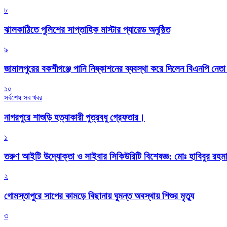
৮
‎ঝালকাঠিতে পুলিশের সাপ্তাহিক মাস্টার প্যারেড অনুষ্ঠিত
৯
জামালপুরের বকশীগঞ্জে পানি নিষ্কাশনের ব্যবস্থা করে দিলেন বিএনপি নেত
১০
সর্বশেষ সব খবর
নাগরপুরে শাশুড়ি হত্যাকারী পুত্রবধু গ্রেফতার।
১
তরুণ আইটি উদ্যোক্তা ও সাইবার সিকিউরিটি বিশেষজ্ঞ: মোঃ হাবিবুর রহ
২
গোমস্তাপুরে সাপের কামড়ে বিছানায় ঘুমন্ত অবস্থায় শিশুর মৃত্যু
৩