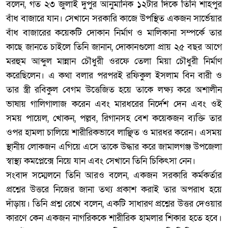
বলেন, গত ২৩ জুলাই দুপুর আনুমানিক ১২টার দিকে তিনি শাহপুর
বাঁধ বাজারে যান। সেখানে সরকারি কাজে উপস্থিত একজন সার্ভেয়ার
বাঁধ বাজারের কয়েকটি দোকান নির্মাণ ও মালিকানা সম্পর্কে তার
কাছে জানতে চাইলে তিনি জানান, দোকানগুলো প্রায় ২৫ বছর আগে
মরহুম আব্দুল মান্নান চৌধুরী ওরফে তেলা মিয়া চৌধুরী নির্মাণ
করেছিলেন। এ কথা বলার পরপরই রফিকুল ইসলাম বিন বারী ও
তার স্ত্রী রবিকুল বেগম উত্তেজিত হয়ে তাকে লক্ষ্য করে অশালীন
ভাষায় গালিগালাজ করেন এবং মারধরের নির্দেশ দেন এবং ওই
সময় পায়েল, খোকন, পল্লব, রিগানসহ বেশ কয়েকজন ব্যক্তি তার
ওপর হামলা চালিয়ে শারীরিকভাবে লাঞ্ছিত ও মারধর করেন। এসময়
স্থানীয় লোকজন এগিয়ে এসে তাকে উদ্ধার করে জামালগঞ্জ উপজেলা
স্বাস্থ্য কমপ্লেক্সে নিয়ে যান এবং সেখানে তিনি চিকিৎসা নেন।
‎সংবাদ সম্মেলনে তিনি আরও বলেন, একজন সরকারি কর্মকর্তার
প্রশ্নের উত্তরে নিজের জানা তথ্য প্রকাশ করাই তার অপরাধ হয়ে
দাঁড়ায়। তিনি প্রশ্ন রেখে বলেন, একটি সাধারণ প্রশ্নের উত্তর দেওয়ার
কারণে কেন একজন নাগরিককে শারীরিক হামলার শিকার হতে হবে।