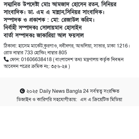
সম্মানিত উপদেষ্টা মোঃ আমজাদ হোসেন রতন, সিনিয়র
সাংবাদিক। ডা. এম এ মান্নান,সিনিয়র সাংবাদিক।
সম্পাদক ও প্রকাশক : মো: রেজাউল করিম।
নির্বাহী সম্পাদকঃ সোলায়মান হোসাইন
বার্তা সম্পাদকঃ জাকারিয়া আল ফয়সাল
ঠিকানা: হাসেম মার্কেট,কুরগাও, নবীনগর, আশুলিয়া, সাভার, ঢাকা 1216।
রোড নাম্বার 733 হোল্ডিং নাম্বার 805
ফোন: 01606638418 ( বাংলাদেশ তথ্য মন্ত্রণালয় কর্তৃক নিবন্ধন
আবেদন পত্রের ক্রমিক নং: ৩৫৬-২৪ )
২০২৫
Daily News Bangla 24
সর্বস্বত্ব সংরক্ষিত
ডিজাইন ও কারিগরি সহযোগীতায়:
এস এ ক্রিয়েটিভ মিডিয়া