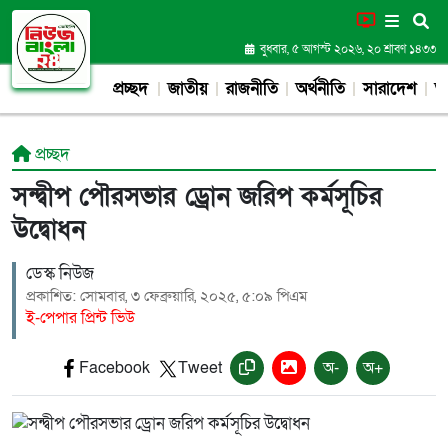
বুধবার, ৫ আগস্ট ২০২৬, ২০ শ্রাবণ ১৪৩৩
প্রচ্ছদ
জাতীয়
রাজনীতি
অর্থনীতি
সারাদেশ
আন
প্রচ্ছদ
সন্দ্বীপ পৌরসভার ড্রোন জরিপ কর্মসূচির
উদ্বোধন
ডেস্ক নিউজ
প্রকাশিত: সোমবার, ৩ ফেব্রুয়ারি, ২০২৫, ৫:০৯ পিএম
ই-পেপার প্রিন্ট ভিউ
Facebook
Tweet
অ-
অ+