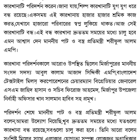
কারখানাটি পরিদর্শন করেন।জানা যায়,শিল্প কারখানাটি যুগ যুগ ধরে
বন্ধ রয়েছে।একসময় এই কারখানায় হাজার হাজার শ্রমিক কাজ
করত,যেখানে হাজারো পরিবারের স্বপ্ন লুকিয়ে থাকত।আজ সেই
কারখানাটি বন্ধ।এই বন্ধ কারখানা দ্রুততম সময়ের মধ্যে চালু হবে
এমন আশ্বাস দেন মাননীয় পাট ও বস্ত্র প্রতিমন্ত্রী শরীফুল আলম
এমপি।
কারখানা পরিদর্শনকালে আরোও উপস্থিত ছিলেন মির্জাপুরের মাননীয়
সংসদ সদস্য আবুল কালাম আজাদ সিদ্দিকী এমপি,বাংলাদেশ
টেক্সটাইল মিলস্ করপোরেশনের চেয়ারম্যান বিগ্রেডিয়ার জেনারেল
এসএম জাহিদ হাসান ও সচিব ফিরোজ আহমেদ, মির্জাপুর উপজেলা
নির্বাহী অফিসার খান সালমান হাবিব সহ প্রমূখ।
পরিদর্শন শেষে মাননীয় পাট ও বস্ত্র প্রতিমন্ত্রী শরীফুল আলম
বলেন,আমরা উদ্যোগ নিয়েছি,খুব দ্রুততম সময়ের মধ্যে যতগুলো
কারখানা বন্ধ রয়েছে,সবগুলো চালু করা হবে। তিনি আরো বলেন
সংশ্লিষ্ট মিলের সাথে এলাকার যোগ্যতা সম্পন্ন লোকজন অগ্রাধিকার