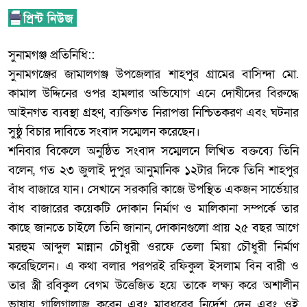
‎সুনামগঞ্জ প্রতিনিধি::
‎সুনামগঞ্জের জামালগঞ্জ উপজেলার শাহপুর গ্রামের বাসিন্দা মো.
কামাল উদ্দিনের ওপর হামলার অভিযোগ এনে দোষীদের বিরুদ্ধে
আইনগত ব্যবস্থা গ্রহণ, ব্যক্তিগত নিরাপত্তা নিশ্চিতকরণ এবং ঘটনার
সুষ্ঠু বিচার দাবিতে সংবাদ সম্মেলন করেছেন।
‎শনিবার বিকেলে অনুষ্ঠিত সংবাদ সম্মেলনে লিখিত বক্তব্যে তিনি
বলেন, গত ২৩ জুলাই দুপুর আনুমানিক ১২টার দিকে তিনি শাহপুর
বাঁধ বাজারে যান। সেখানে সরকারি কাজে উপস্থিত একজন সার্ভেয়ার
বাঁধ বাজারের কয়েকটি দোকান নির্মাণ ও মালিকানা সম্পর্কে তার
কাছে জানতে চাইলে তিনি জানান, দোকানগুলো প্রায় ২৫ বছর আগে
মরহুম আব্দুল মান্নান চৌধুরী ওরফে তেলা মিয়া চৌধুরী নির্মাণ
করেছিলেন। এ কথা বলার পরপরই রফিকুল ইসলাম বিন বারী ও
তার স্ত্রী রবিকুল বেগম উত্তেজিত হয়ে তাকে লক্ষ্য করে অশালীন
ভাষায় গালিগালাজ করেন এবং মারধরের নির্দেশ দেন এবং ওই