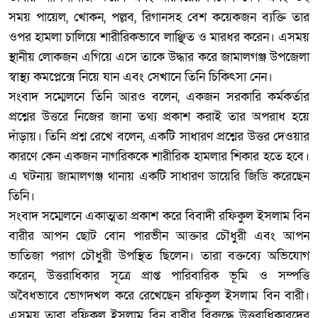
সময় পায়েল, খোকন, পল্লব, রিগানসহ বেশ কয়েকজন ব্যক্তি তার
ওপর হামলা চালিয়ে শারীরিকভাবে লাঞ্ছিত ও মারধর করেন। এসময়
স্থানীয় লোকজন এগিয়ে এসে তাকে উদ্ধার করে জামালগঞ্জ উপজেলা
স্বাস্থ্য কমপ্লেক্সে নিয়ে যান এবং সেখানে তিনি চিকিৎসা নেন।
‎সংবাদ সম্মেলনে তিনি আরও বলেন, একজন সরকারি কর্মকর্তার
প্রশ্নের উত্তরে নিজের জানা তথ্য প্রকাশ করাই তার অপরাধ হয়ে
দাঁড়ায়। তিনি প্রশ্ন রেখে বলেন, একটি সাধারণ প্রশ্নের উত্তর দেওয়ার
কারণে কেন একজন নাগরিককে শারীরিক হামলার শিকার হতে হবে।
এ ঘটনায় জামালগঞ্জ থানায় একটি সাধারণ ডায়েরি জিডি করেছেন
তিনি।
‎সংবাদ সম্মেলনে একাত্মতা প্রকাশ করে বিবাদী রফিকুল ইসলাম বিন
বারীর আপন ছোট বোন পারভীন আক্তার চৌধুরী এবং আপন
ভাতিজা পরাগ চৌধুরী উপস্থিত ছিলেন। তারা বক্তব্যে অভিযোগ
করেন, উত্তরাধিকার সূত্রে প্রাপ্ত পারিবারিক ভূমি ও সম্পত্তি
অবৈধভাবে ভোগদখল করে রেখেছেন রফিকুল ইসলাম বিন বারী।
এসময় তারা রফিকুল ইসলাম বিন বারীর বিরুদ্ধে উত্তরাধিকারদের