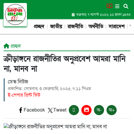
শুক্রবার, ৭ আগস্ট ২০২৬, ২২ শ্রাবণ ১৪৩৩
প্রচ্ছদ
জাতীয়
রাজনীতি
অর্থনীতি
সারাদেশ
আন
প্রচ্ছদ
ক্রীড়াঙ্গনে রাজনীতির অনুপ্রবেশ আমরা মানি
না, মানব না
ডেস্ক নিউজ
প্রকাশিত: সোমবার, ৩ ফেব্রুয়ারি, ২০২৫, ৭:১১ পিএম
ই-পেপার প্রিন্ট ভিউ
Facebook
Tweet
অ-
অ+