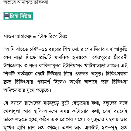
শাওন আহাম্মেদ= স্টাফ রিপোর্টারঃ
“আমি বাঁচতে চাই”—১১ বছরের শিশু মো. রাশেদ মিয়ার এই আকুতি
যেন নাড়া দিচ্ছে প্রতিটি মানবিক হৃদয়কে। শেরপুরের শ্রীবরদী
উপজেলার ৩ নম্বর কাকিলাকুড়া ইউনিয়নের খাটিয়াডাঙ্গা গ্রামের এই
শিশুটি বর্তমানে পেটে টিউমার নিয়ে গুরুতর অসুস্থ। চিকিৎসকরা
দ্রুত চিকিৎসার পরামর্শ দিলেও অর্থের অভাবে তার চিকিৎসা
অনিশ্চয়তার মুখে পড়েছে।
যে বয়সে রাশেদের মাঠজুড়ে ছুটে বেড়ানোর কথা, বন্ধুদের সঙ্গে
খেলাধুলা আর হাসি-আনন্দে সময় কাটানোর কথা, সেই বয়সেই
তাকে লড়তে হচ্ছে কঠিন এক রোগের সঙ্গে। অসুস্থতার যন্ত্রণায় তার
মুখের হাসি ম্লান হয়ে গেছে। এখন তার একটাই স্বপ্ন—সুস্থ হয়ে