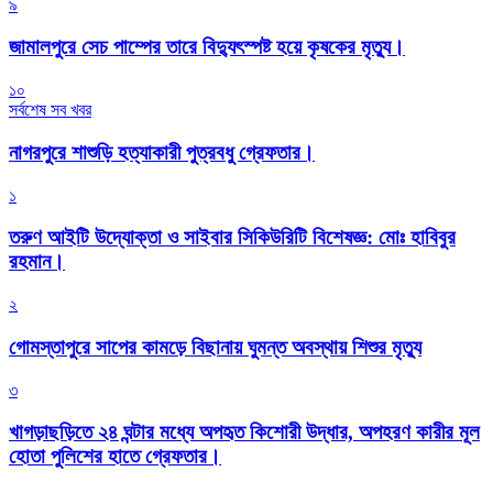
৯
জামালপুরে সেচ পাম্পের তারে বিদ্যুৎস্পষ্ট হয়ে কৃষকের মৃত্যু।
১০
সর্বশেষ সব খবর
নাগরপুরে শাশুড়ি হত্যাকারী পুত্রবধু গ্রেফতার।
১
তরুণ আইটি উদ্যোক্তা ও সাইবার সিকিউরিটি বিশেষজ্ঞ: মোঃ হাবিবুর
রহমান।
২
গোমস্তাপুরে সাপের কামড়ে বিছানায় ঘুমন্ত অবস্থায় শিশুর মৃত্যু
৩
খাগড়াছড়িতে ২৪ ঘন্টার মধ্যে অপহৃত কিশোরী উদ্ধার, অপহরণ কারীর মূল
হোতা পুলিশের হাতে গ্রেফতার।