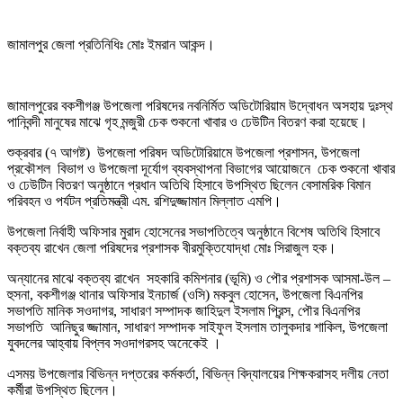
জামালপুর জেলা প্রতিনিধিঃ মোঃ ইমরান আকন্দ।
জামালপুরের বকশীগঞ্জ উপজেলা পরিষদের নবনির্মিত অডিটোরিয়াম উদ্বোধন অসহায় দুঃস্থ
পানিবন্দী মানুষের মাঝে গৃহ মন্জুরী চেক শুকনো খাবার ও ঢেউটিন বিতরণ করা হয়েছে।
শুক্রবার (৭ আগষ্ট) উপজেলা পরিষদ অডিটোরিয়ামে উপজেলা প্রশাসন, উপজেলা
প্রকৌশল বিভাগ ও উপজেলা দূর্যোগ ব্যবস্থাপনা বিভাগের আয়োজনে চেক শুকনো খাবার
ও ঢেউটিন বিতরণ অনুষ্ঠানে প্রধান অতিথি হিসাবে উপস্থিত ছিলেন বেসামরিক বিমান
পরিবহন ও পর্যটন প্রতিমন্ত্রী এম. রশিদুজ্জামান মিল্লাত এমপি।
উপজেলা নির্বাহী অফিসার মুরাদ হোসেনের সভাপতিত্বে অনুষ্ঠানে বিশেষ অতিথি হিসাবে
বক্তব্য রাখেন জেলা পরিষদের প্রশাসক বীরমুক্তিযোদ্ধা মোঃ সিরাজুল হক।
অন্যানের মাঝে বক্তব্য রাখেন সহকারি কমিশনার (ভূমি) ও পৌর প্রশাসক আসমা-উল –
হুসনা, বকশীগঞ্জ থানার অফিসার ইনচার্জ (ওসি) মকবুল হোসেন, উপজেলা বিএনপির
সভাপতি মানিক সওদাগর, সাধারণ সম্পাদক জাহিদুল ইসলাম প্রিন্স, পৌর বিএনপির
সভাপতি আনিছুর জ্জামান, সাধারণ সম্পাদক সাইফুল ইসলাম তালুকদার শাকিল, উপজেলা
যুবদলের আহ্বায় বিপ্লব সওদাগরসহ অনেকেই ।
এসময় উপজেলার বিভিন্ন দপ্তরের কর্মকর্তা, বিভিন্ন বিদ্যালয়ের শিক্ষকরাসহ দলীয় নেতা
কর্মীরা উপস্থিত ছিলেন।