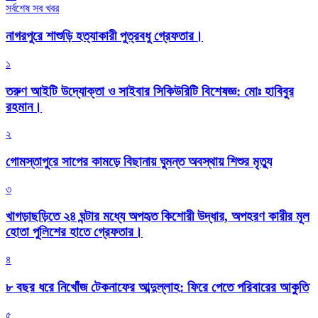
সর্বশেষ সব খবর
নাগরপুরে শাশুড়ি হত্যাকারী পুত্রবধু গ্রেফতার।
১
তরুণ আইটি উদ্যোক্তা ও সাইবার সিকিউরিটি বিশেষজ্ঞ: মোঃ হাবিবুর
রহমান।
২
গোমস্তাপুরে সাপের কামড়ে বিছানায় ঘুমন্ত অবস্থায় শিশুর মৃত্যু
৩
খাগড়াছড়িতে ২৪ ঘন্টার মধ্যে অপহৃত কিশোরী উদ্ধার, অপহরণ কারীর মূল
হোতা পুলিশের হাতে গ্রেফতার।
৪
৮ বছর ধরে নিখোঁজ টেকনাফের আব্দুল্লাহ: ফিরে পেতে পরিবারের আকুতি
৫