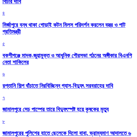
বিচার দাবি
৪
মির্জাপুরে বন্ধ থাকা গোড়াই কটন মিলস পরিদর্শন করলেন বস্ত্র ও পাট
প্রতিমন্ত্রী
৫
বকশীগঞ্জে মাদক-জুয়ামুক্ত ও আধুনিক পৌরসভা গঠনের অঙ্গীকার বিএনপি
নেতা শাকিলের
৬
রপ্তানি শিল্প বাঁচাতে নিরবিচ্ছিন্ন গ্যাস-বিদ্যুৎ সরবরাহের দাবি
৭
জামালপুরে সেচ পাম্পের তারে বিদ্যুৎস্পষ্ট হয়ে কৃষকের মৃত্যু
৮
জামালপুরের পুলিশের হাতে ছেলেকে দিলো বাবা, ভ্রাম্যমাণ আদালতে ৬