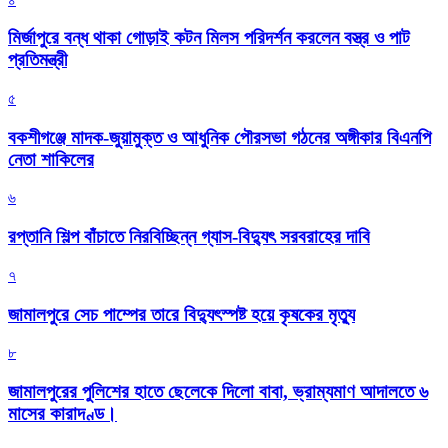
মির্জাপুরে বন্ধ থাকা গোড়াই কটন মিলস পরিদর্শন করলেন বস্ত্র ও পাট
প্রতিমন্ত্রী
৫
বকশীগঞ্জে মাদক-জুয়ামুক্ত ও আধুনিক পৌরসভা গঠনের অঙ্গীকার বিএনপি
নেতা শাকিলের
৬
রপ্তানি শিল্প বাঁচাতে নিরবিচ্ছিন্ন গ্যাস-বিদ্যুৎ সরবরাহের দাবি
৭
জামালপুরে সেচ পাম্পের তারে বিদ্যুৎস্পষ্ট হয়ে কৃষকের মৃত্যু
৮
জামালপুরের পুলিশের হাতে ছেলেকে দিলো বাবা, ভ্রাম্যমাণ আদালতে ৬
মাসের কারাদণ্ড।