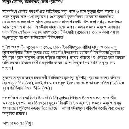
মকবুল হোসেন, ময়মনসিংহ জেলা প্রতিনিধি:
ময়মনসিংহ জেলার গফরগাঁওয়ে অতিরিক্ত মদ্য পানে ৩ জনে মৃত্যুর ঘটনা ঘটেছে।ও
১জন মৃত্যুর সঙ্গে পাঞ্জা লড়ছেন। ৬ফেব্রুয়ারি বৃহস্পতিবার ভোররাতে ময়মনসিংহ
মেডিকেল কলেজ হাসপাতালে ২জন এবং সকালে গফরগাঁও উপজেলা স্বাস্থ্য কমপ্লেক্সে
আরও ১জন মারা যান। এ ঘটনায় মাসুদ নামের অপর একজন গুরুতর অসুস্থ অবস্থায়
ময়মনসিংহ মেডিকেল কলেজ হাসপাতালে চিকিৎসাধীন রয়েছেন। তার অবস্থা এখনও
শঙ্কামুক্ত নয় বলে জানিয়েছেন চিকিৎসকরা।
পুলিশ ও স্থানীয় সূত্রে জানা গেছে, ঢাকার ইব্রাহীমপুরের বাসিন্দা মাসুদ ও তার বন্ধু
ব্রাহ্মণবাড়িয়ার নিজাম বুধবার রাতে গফরগাঁও উপজেলার চরআলগী ইউনিয়নের টুমপাড়া
মুদিপাড়া গ্রামে মাসুদের খালার বাড়িতে আসেন। রাতের খাবারের পর খালাতো ভাই আবদুল
জলিলের ঘরে চারজন দেশীয় মদ্যপান করেন।এতে কিছুক্ষণ পর সবাই অসুস্থ হয়ে
পড়েন।
মৃতদের মধ্যে রয়েছেন চরআলগী ইউনিয়নের টুমপাড়া মুদিপাড়া গ্রামের আবদুর রশিদের
ছেলে সুমন মিয়া (৩৫), একই গ্রামের রফিকুল ইসলামের ছেলে আবদুল জলিল (৪২) এবং
ব্রাহ্মণবাড়িয়ার নিজাম উদ্দিন (৩৮)।
গফরগাঁও থানার অফিসার ইনচার্জ (ওসি) মুহাম্মদ শিবিরুল ইসলাম বলেন, মদজাতীয়
অ্যালকোহল পান করে তিনজনের মৃত্যুর বিষয়টি নিশ্চিত হয়েছি। গুরুতর অসুস্থ মাসুদ
হাসপাতালে পুলিশের নজরদারিতে রয়েছে। আমরা ঘটনাস্থল পরিদর্শন করেছি এবং তদন্ত
অব্যাহত রয়েছে।
আপনার মতামত লিখুন