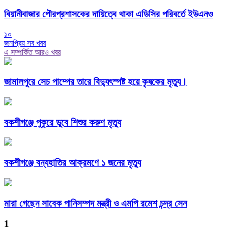
বিয়ানীবাজার পৌরপ্রশাসকের দায়িত্বে থাকা এডিসির পরিবর্তে ইউএনও
১০
জনপ্রিয় সব খবর
এ সম্পর্কিত আরও খবর
জামালপুরে সেচ পাম্পের তারে বিদ্যুৎস্পষ্ট হয়ে কৃষকের মৃত্যু।
বকশীগঞ্জে পুকুরে ডুবে শিশুর করুণ মৃত্যু
বকশীগঞ্জে বন্যহাতির আক্রমণে ১ জনের মৃত্যু
মারা গেছেন সাবেক পানিসম্পদ মন্ত্রী ও এমপি রমেশ চন্দ্র সেন
1