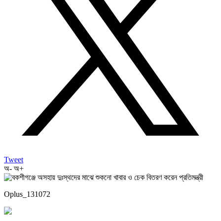
Tweet
অ-
অ+
Oplus_131072