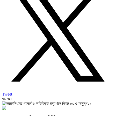
Tweet
অ-
অ+