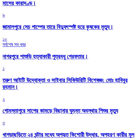
মাসের কারাদণ্ড।
৯
জামালপুরে সেচ পাম্পের তারে বিদ্যুৎস্পষ্ট হয়ে কৃষকের মৃত্যু।
১০
সর্বশেষ সব খবর
নাগরপুরে শাশুড়ি হত্যাকারী পুত্রবধু গ্রেফতার।
১
তরুণ আইটি উদ্যোক্তা ও সাইবার সিকিউরিটি বিশেষজ্ঞ: মোঃ হাবিবুর
রহমান।
২
গোমস্তাপুরে সাপের কামড়ে বিছানায় ঘুমন্ত অবস্থায় শিশুর মৃত্যু
৩
খাগড়াছড়িতে ২৪ ঘন্টার মধ্যে অপহৃত কিশোরী উদ্ধার, অপহরণ কারীর মূল