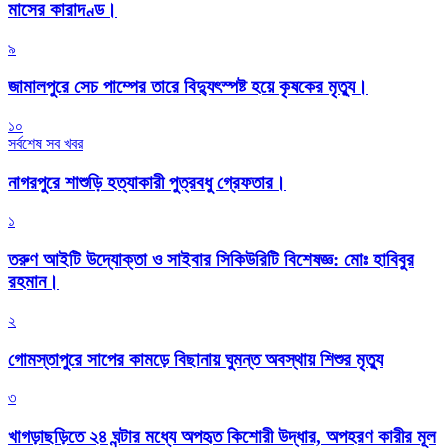
মাসের কারাদণ্ড।
৯
জামালপুরে সেচ পাম্পের তারে বিদ্যুৎস্পষ্ট হয়ে কৃষকের মৃত্যু।
১০
সর্বশেষ সব খবর
নাগরপুরে শাশুড়ি হত্যাকারী পুত্রবধু গ্রেফতার।
১
তরুণ আইটি উদ্যোক্তা ও সাইবার সিকিউরিটি বিশেষজ্ঞ: মোঃ হাবিবুর
রহমান।
২
গোমস্তাপুরে সাপের কামড়ে বিছানায় ঘুমন্ত অবস্থায় শিশুর মৃত্যু
৩
খাগড়াছড়িতে ২৪ ঘন্টার মধ্যে অপহৃত কিশোরী উদ্ধার, অপহরণ কারীর মূল