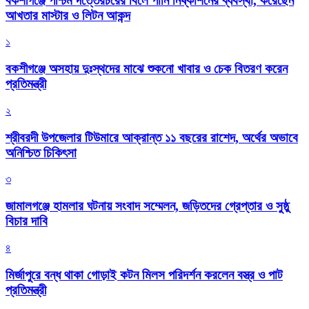
বকশীগঞ্জে পশ্চিম দত্তেরচরের বিলে পানি নিষ্কাশনের ব্যবস্থা, করেছেন
আখতার মাস্টার ও লিটন আকন্দ
১
বকশীগঞ্জে অসহায় দুঃস্থদের মাঝে শুকনো খাবার ও চেক বিতরণ করেন
প্রতিমন্ত্রী
২
শ্রীবরদী উপজেলার টিউমারে আক্রান্ত ১১ বছরের রাশেদ, অর্থের অভাবে
অনিশ্চিত চিকিৎসা
৩
জামালগঞ্জে হামলার ঘটনায় সংবাদ সম্মেলন, জড়িতদের গ্রেপ্তার ও সুষ্ঠু
বিচার দাবি
৪
মির্জাপুরে বন্ধ থাকা গোড়াই কটন মিলস পরিদর্শন করলেন বস্ত্র ও পাট
প্রতিমন্ত্রী