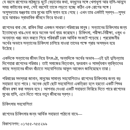
যে বয়সে রাশেদের মাঠজুড়ে ছুটে বেড়ানোর কথা, বন্ধুদের সঙ্গে খেলাধুলা আর হাসি-আনন্দে
সময় কাটানোর কথা, সেই বয়সেই তাকে লড়তে হচ্ছে কঠিন এক রোগের সঙ্গে।
অসুস্থতার যন্ত্রণায় তার মুখের হাসি ম্লান হয়ে গেছে। এখন তার একটাই স্বপ্ন—সুস্থ
হয়ে আবারও স্বাভাবিক জীবনে ফিরে যাওয়া।
রাশেদের বাবা মো. রাকিব মিয়া একজন সাধারণ পরিবারের মানুষ। সন্তানের চিকিৎসার জন্য
ইতোমধ্যে ধার-দেনা করে অনেক অর্থ ব্যয় করেছেন। চিকিৎসা, পরীক্ষা-নিরীক্ষা, ওষুধ ও
অন্যান্য খরচ বহন করতে গিয়ে পরিবারটি চরম আর্থিক সংকটে পড়েছে। প্রয়োজনীয়
অর্থের অভাবে সন্তানের চিকিৎসা চালিয়ে যাওয়া তাদের পক্ষে প্রায় অসম্ভব হয়ে
উঠেছে।
একদিকে সন্তানের জীবন নিয়ে উৎকণ্ঠা, অন্যদিকে অর্থের অভাব—এই দুই দুশ্চিন্তায়
দিশেহারা রাশেদের পরিবার। তাই সমাজের বিত্তবান, হৃদয়বান ও সামর্থ্যবান ব্যক্তিদের
কাছে সন্তানের জীবন বাঁচাতে সহযোগিতার আকুল আবেদন জানিয়েছেন তারা।
পরিবারের সদস্যরা জানান, মানুষের সামান্য সহযোগিতাও রাশেদের চিকিৎসার জন্য বড়
সহায়তা হতে পারে। অনেক ছোট ছোট সহযোগিতা একত্রিত হলে হয়তো একটি শিশুর
জীবন রক্ষা করা সম্ভব হবে। আপনার দেওয়া একটি সহায়তা ফিরিয়ে দিতে পারে রাশেদের
মুখের হাসি, এনে দিতে পারে নতুন জীবনের স্বপ্ন।
চিকিৎসায় সহযোগিতা
রাশেদের চিকিৎসার জন্য আর্থিক সহায়তা পাঠানো যাবে—
বিকাশ/নগদ: ০১৭৫৫-৭৫৫২৯৯