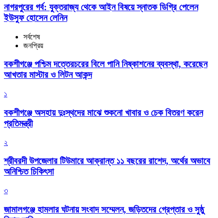
নাগরপুরের গর্ব: যুক্তরাজ্য থেকে আইন বিষয়ে স্নাতক ডিগ্রি পেলেন
ইউসুফ হোসেন লেনিন
সর্বশেষ
জনপ্রিয়
বকশীগঞ্জে পশ্চিম দত্তেরচরের বিলে পানি নিষ্কাশনের ব্যবস্থা, করেছেন
আখতার মাস্টার ও লিটন আকন্দ
১
বকশীগঞ্জে অসহায় দুঃস্থদের মাঝে শুকনো খাবার ও চেক বিতরণ করেন
প্রতিমন্ত্রী
২
শ্রীবরদী উপজেলার টিউমারে আক্রান্ত ১১ বছরের রাশেদ, অর্থের অভাবে
অনিশ্চিত চিকিৎসা
৩
জামালগঞ্জে হামলার ঘটনায় সংবাদ সম্মেলন, জড়িতদের গ্রেপ্তার ও সুষ্ঠু