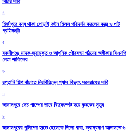
বিচার দাবি
৪
মির্জাপুরে বন্ধ থাকা গোড়াই কটন মিলস পরিদর্শন করলেন বস্ত্র ও পাট
প্রতিমন্ত্রী
৫
বকশীগঞ্জে মাদক-জুয়ামুক্ত ও আধুনিক পৌরসভা গঠনের অঙ্গীকার বিএনপি
নেতা শাকিলের
৬
রপ্তানি শিল্প বাঁচাতে নিরবিচ্ছিন্ন গ্যাস-বিদ্যুৎ সরবরাহের দাবি
৭
জামালপুরে সেচ পাম্পের তারে বিদ্যুৎস্পষ্ট হয়ে কৃষকের মৃত্যু
৮
জামালপুরের পুলিশের হাতে ছেলেকে দিলো বাবা, ভ্রাম্যমাণ আদালতে ৬