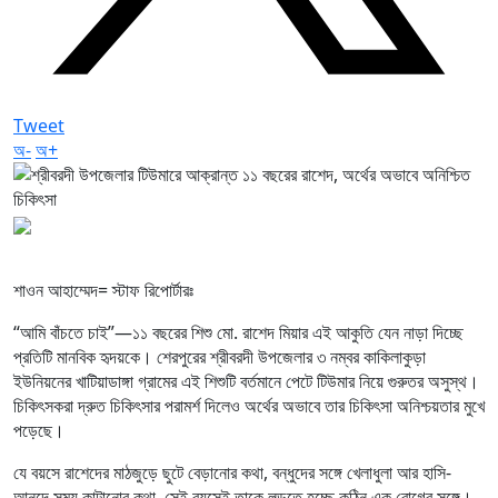
Tweet
অ-
অ+
শাওন আহাম্মেদ= স্টাফ রিপোর্টারঃ
“আমি বাঁচতে চাই”—১১ বছরের শিশু মো. রাশেদ মিয়ার এই আকুতি যেন নাড়া দিচ্ছে
প্রতিটি মানবিক হৃদয়কে। শেরপুরের শ্রীবরদী উপজেলার ৩ নম্বর কাকিলাকুড়া
ইউনিয়নের খাটিয়াডাঙ্গা গ্রামের এই শিশুটি বর্তমানে পেটে টিউমার নিয়ে গুরুতর অসুস্থ।
চিকিৎসকরা দ্রুত চিকিৎসার পরামর্শ দিলেও অর্থের অভাবে তার চিকিৎসা অনিশ্চয়তার মুখে
পড়েছে।
যে বয়সে রাশেদের মাঠজুড়ে ছুটে বেড়ানোর কথা, বন্ধুদের সঙ্গে খেলাধুলা আর হাসি-
আনন্দে সময় কাটানোর কথা, সেই বয়সেই তাকে লড়তে হচ্ছে কঠিন এক রোগের সঙ্গে।