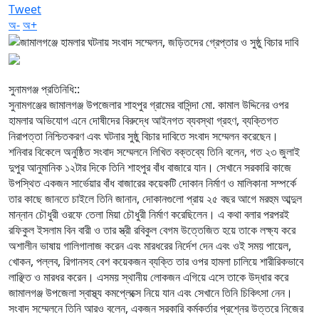
Tweet
অ-
অ+
‎সুনামগঞ্জ প্রতিনিধি::
‎সুনামগঞ্জের জামালগঞ্জ উপজেলার শাহপুর গ্রামের বাসিন্দা মো. কামাল উদ্দিনের ওপর
হামলার অভিযোগ এনে দোষীদের বিরুদ্ধে আইনগত ব্যবস্থা গ্রহণ, ব্যক্তিগত
নিরাপত্তা নিশ্চিতকরণ এবং ঘটনার সুষ্ঠু বিচার দাবিতে সংবাদ সম্মেলন করেছেন।
‎শনিবার বিকেলে অনুষ্ঠিত সংবাদ সম্মেলনে লিখিত বক্তব্যে তিনি বলেন, গত ২৩ জুলাই
দুপুর আনুমানিক ১২টার দিকে তিনি শাহপুর বাঁধ বাজারে যান। সেখানে সরকারি কাজে
উপস্থিত একজন সার্ভেয়ার বাঁধ বাজারের কয়েকটি দোকান নির্মাণ ও মালিকানা সম্পর্কে
তার কাছে জানতে চাইলে তিনি জানান, দোকানগুলো প্রায় ২৫ বছর আগে মরহুম আব্দুল
মান্নান চৌধুরী ওরফে তেলা মিয়া চৌধুরী নির্মাণ করেছিলেন। এ কথা বলার পরপরই
রফিকুল ইসলাম বিন বারী ও তার স্ত্রী রবিকুল বেগম উত্তেজিত হয়ে তাকে লক্ষ্য করে
অশালীন ভাষায় গালিগালাজ করেন এবং মারধরের নির্দেশ দেন এবং ওই সময় পায়েল,
খোকন, পল্লব, রিগানসহ বেশ কয়েকজন ব্যক্তি তার ওপর হামলা চালিয়ে শারীরিকভাবে
লাঞ্ছিত ও মারধর করেন। এসময় স্থানীয় লোকজন এগিয়ে এসে তাকে উদ্ধার করে
জামালগঞ্জ উপজেলা স্বাস্থ্য কমপ্লেক্সে নিয়ে যান এবং সেখানে তিনি চিকিৎসা নেন।
‎সংবাদ সম্মেলনে তিনি আরও বলেন, একজন সরকারি কর্মকর্তার প্রশ্নের উত্তরে নিজের