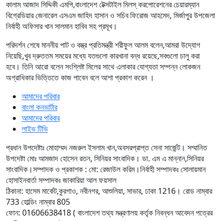
কালাম আজাদ সিদ্দিকী এমপি,বাংলাদেশ টেক্সটাইল মিলস্ করপোরেশনের চেয়ারম্যান
বিগ্রেডিয়ার জেনারেল এসএম জাহিদ হাসান ও সচিব ফিরোজ আহমেদ, মির্জাপুর উপজেলা
নির্বাহী অফিসার খান সালমান হাবিব সহ প্রমূখ।
পরিদর্শন শেষে মাননীয় পাট ও বস্ত্র প্রতিমন্ত্রী শরীফুল আলম বলেন,আমরা উদ্যোগ
নিয়েছি,খুব দ্রুততম সময়ের মধ্যে যতগুলো কারখানা বন্ধ রয়েছে,সবগুলো চালু করা
হবে। তিনি আরো বলেন সংশ্লিষ্ট মিলের সাথে এলাকার যোগ্যতা সম্পন্ন লোকজন
অগ্রাধিকার ভিত্তিতে কাজ পাবেন বলে আশা প্রকাশ করেন ।
আমাদের পরিবার
বাংলা কনভার্টার
আমাদের পরিবার
লাইভ টিভি
প্রধান উপদেষ্টাঃ মোহাম্মদ নজরুল ইসলাম খান,অবসরপ্রাপ্ত সেনা সার্জেন্ট।
সম্মানিত
উপদেষ্টা মোঃ আমজাদ হোসেন রতন, সিনিয়র সাংবাদিক। ডা. এম এ মান্নান,সিনিয়র
সাংবাদিক।
সম্পাদক ও প্রকাশক : মো: রেজাউল করিম।
নির্বাহী সম্পাদকঃ সোলায়মান
হোসাইন
বার্তা সম্পাদকঃ জাকারিয়া আল ফয়সাল
ঠিকানা: হাসেম মার্কেট,কুরগাও, নবীনগর, আশুলিয়া, সাভার, ঢাকা 1216। রোড নাম্বার
733 হোল্ডিং নাম্বার 805
ফোন: 01606638418 ( বাংলাদেশ তথ্য মন্ত্রণালয় কর্তৃক নিবন্ধন আবেদন পত্রের