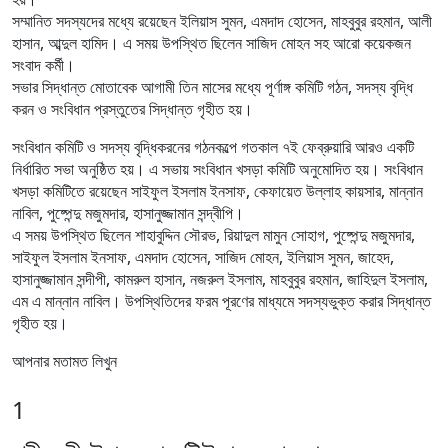
সম্মানিত সদস্যদের মধ্যে রয়েছেন ইলিয়াস সুমন, এমদাদ হোসেন, মাহবুবুর রহমান, আলী
হাসান, আব্দুল হামিদ। এ সময় উপস্থিত ছিলেন সাজিদ মোহন সহ আরো কয়েকজন
সংবাদ কর্মী।
সভার সিদ্ধান্ত মোতাবেক আগামী তিন মাসের মধ্যে পূর্ণাঙ্গ কমিটি গঠন, সদস্য বৃদ্ধি
করন ও সংবিধান প্রস্তুতের সিদ্ধান্ত গৃহীত হয়।
সংবিধান কমিটি ও সদস্য বৃদ্ধিকরনের গঠনকল্পে গতকাল ৭ই ফেব্রুয়ারি আরও একটি
নির্ধারিত সভা অনুষ্ঠিত হয়। এ সভায় সংবিধান খসড়া কমিটি অনুমোদিত হয়। সংবিধান
খসড়া কমিটিতে রয়েছেন সাইফুল ইসলাম ইনসাফ, কেফায়েত উল্লাহ কায়সার, মান্নান
নাবিল, পুষ্পেন্দু মজুমদার, হাসানুজ্জামান সন্দ্বীপি।
এ সময় উপস্থিত ছিলেন শাহাবুদ্দিন সৌরভ, রিয়াদুল মামুন সোহাগ, পুষ্পেন্দু মজুমদার,
সাইফুল ইসলাম ইনসাফ, এমদাদ হোসেন, সাজিদ মোহন, ইলিয়াস সুমন, জাহেদ,
হাসানুজ্জামান সন্দীপী, কামরুল হাসান, নজরুল ইসলাম, মাহবুবুর রহমান, জাহিদুল ইসলাম,
এম এ মান্নান নাবিল। উপস্থিতিদের ফরম পূরণের মাধ্যমে সদস্যভুক্ত করার সিদ্ধান্ত
গৃহীত হয়।
আপনার মতামত লিখুন
1