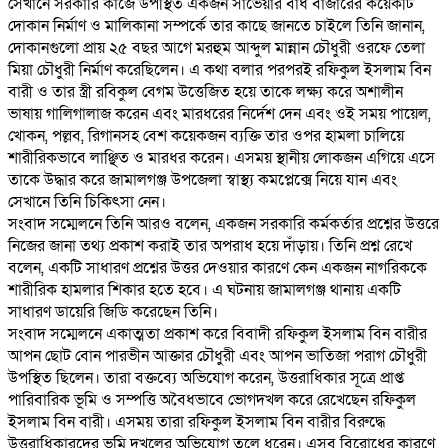
সেখানে সরকারি কাজে উপস্থিত একজন সার্ভেয়ার বাঁধ বাজারের কয়েকটি
দোকান নির্মাণ ও মালিকানা সম্পর্কে তার কাছে জানতে চাইলে তিনি জানান,
দোকানগুলো প্রায় ২৫ বছর আগে মরহুম আব্দুল মান্নান চৌধুরী ওরফে তেলা
মিয়া চৌধুরী নির্মাণ করেছিলেন। এ কথা বলার পরপরই রফিকুল ইসলাম বিন
বারী ও তার স্ত্রী রবিকুল বেগম উত্তেজিত হয়ে তাকে লক্ষ্য করে অশালীন
ভাষায় গালিগালাজ করেন এবং মারধরের নির্দেশ দেন এবং ওই সময় পায়েল,
খোকন, পল্লব, রিগানসহ বেশ কয়েকজন ব্যক্তি তার ওপর হামলা চালিয়ে
শারীরিকভাবে লাঞ্ছিত ও মারধর করেন। এসময় স্থানীয় লোকজন এগিয়ে এসে
তাকে উদ্ধার করে জামালগঞ্জ উপজেলা স্বাস্থ্য কমপ্লেক্সে নিয়ে যান এবং
সেখানে তিনি চিকিৎসা নেন।
‎সংবাদ সম্মেলনে তিনি আরও বলেন, একজন সরকারি কর্মকর্তার প্রশ্নের উত্তরে
নিজের জানা তথ্য প্রকাশ করাই তার অপরাধ হয়ে দাঁড়ায়। তিনি প্রশ্ন রেখে
বলেন, একটি সাধারণ প্রশ্নের উত্তর দেওয়ার কারণে কেন একজন নাগরিককে
শারীরিক হামলার শিকার হতে হবে। এ ঘটনায় জামালগঞ্জ থানায় একটি
সাধারণ ডায়েরি জিডি করেছেন তিনি।
‎সংবাদ সম্মেলনে একাত্মতা প্রকাশ করে বিবাদী রফিকুল ইসলাম বিন বারীর
আপন ছোট বোন পারভীন আক্তার চৌধুরী এবং আপন ভাতিজা পরাগ চৌধুরী
উপস্থিত ছিলেন। তারা বক্তব্যে অভিযোগ করেন, উত্তরাধিকার সূত্রে প্রাপ্ত
পারিবারিক ভূমি ও সম্পত্তি অবৈধভাবে ভোগদখল করে রেখেছেন রফিকুল
ইসলাম বিন বারী। এসময় তারা রফিকুল ইসলাম বিন বারীর বিরুদ্ধে
উত্তরাধিকারদের ভূমি দখলের অভিযোগ তুলে ধরেন। এসব বিরোধের কারণে