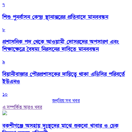
৭
শিশু পুনর্বাসন কেন্দ্র স্থানান্তরের প্রতিবাদে মানববন্ধন
৮
প্রশাসনিক পদ থেকে আওয়ামী দোসরদের অপসারণ এবং
শিক্ষাক্ষেত্রে বৈষম্য নিরসনের দাবিতে মানববন্ধন
৯
বিয়ানীবাজার পৌরপ্রশাসকের দায়িত্বে থাকা এডিসির পরিবর্তে
ইউএনও
১০
জনপ্রিয় সব খবর
এ সম্পর্কিত আরও খবর
বকশীগঞ্জে অসহায় দুঃস্থদের মাঝে শুকনো খাবার ও চেক