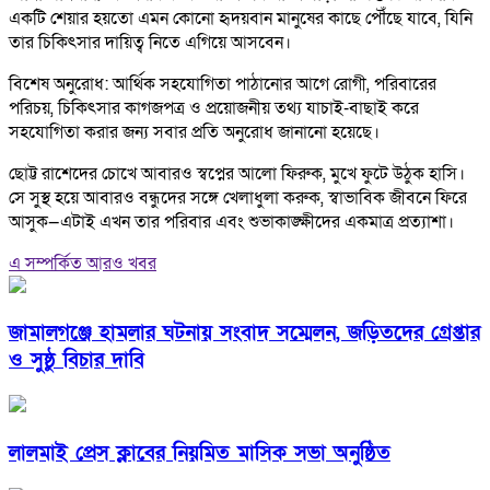
একটি শেয়ার হয়তো এমন কোনো হৃদয়বান মানুষের কাছে পৌঁছে যাবে, যিনি
তার চিকিৎসার দায়িত্ব নিতে এগিয়ে আসবেন।
বিশেষ অনুরোধ: আর্থিক সহযোগিতা পাঠানোর আগে রোগী, পরিবারের
পরিচয়, চিকিৎসার কাগজপত্র ও প্রয়োজনীয় তথ্য যাচাই-বাছাই করে
সহযোগিতা করার জন্য সবার প্রতি অনুরোধ জানানো হয়েছে।
ছোট্ট রাশেদের চোখে আবারও স্বপ্নের আলো ফিরুক, মুখে ফুটে উঠুক হাসি।
সে সুস্থ হয়ে আবারও বন্ধুদের সঙ্গে খেলাধুলা করুক, স্বাভাবিক জীবনে ফিরে
আসুক—এটাই এখন তার পরিবার এবং শুভাকাঙ্ক্ষীদের একমাত্র প্রত্যাশা।
এ সম্পর্কিত আরও খবর
জামালগঞ্জে হামলার ঘটনায় সংবাদ সম্মেলন, জড়িতদের গ্রেপ্তার
ও সুষ্ঠু বিচার দাবি
লালমাই প্রেস ক্লাবের নিয়মিত মাসিক সভা অনুষ্ঠিত