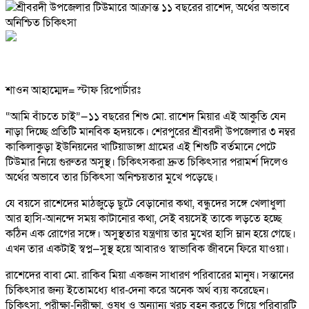
শাওন আহাম্মেদ= স্টাফ রিপোর্টারঃ
“আমি বাঁচতে চাই”—১১ বছরের শিশু মো. রাশেদ মিয়ার এই আকুতি যেন
নাড়া দিচ্ছে প্রতিটি মানবিক হৃদয়কে। শেরপুরের শ্রীবরদী উপজেলার ৩ নম্বর
কাকিলাকুড়া ইউনিয়নের খাটিয়াডাঙ্গা গ্রামের এই শিশুটি বর্তমানে পেটে
টিউমার নিয়ে গুরুতর অসুস্থ। চিকিৎসকরা দ্রুত চিকিৎসার পরামর্শ দিলেও
অর্থের অভাবে তার চিকিৎসা অনিশ্চয়তার মুখে পড়েছে।
যে বয়সে রাশেদের মাঠজুড়ে ছুটে বেড়ানোর কথা, বন্ধুদের সঙ্গে খেলাধুলা
আর হাসি-আনন্দে সময় কাটানোর কথা, সেই বয়সেই তাকে লড়তে হচ্ছে
কঠিন এক রোগের সঙ্গে। অসুস্থতার যন্ত্রণায় তার মুখের হাসি ম্লান হয়ে গেছে।
এখন তার একটাই স্বপ্ন—সুস্থ হয়ে আবারও স্বাভাবিক জীবনে ফিরে যাওয়া।
রাশেদের বাবা মো. রাকিব মিয়া একজন সাধারণ পরিবারের মানুষ। সন্তানের
চিকিৎসার জন্য ইতোমধ্যে ধার-দেনা করে অনেক অর্থ ব্যয় করেছেন।
চিকিৎসা, পরীক্ষা-নিরীক্ষা, ওষুধ ও অন্যান্য খরচ বহন করতে গিয়ে পরিবারটি