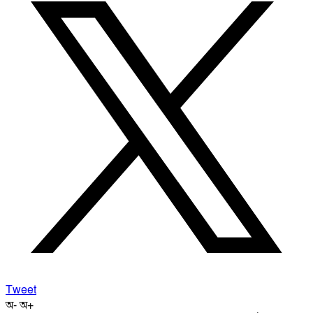
Tweet
অ-
অ+