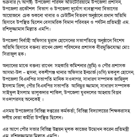
শুক্রবার (৭ আগষ্ট) উপজেলা পরিষদ অডিটোরিয়ামে উপজেলা প্রশাসন,
উপজেলা প্রকৌশল বিভাগ ও উপজেলা দূর্যোগ ব্যবস্থাপনা বিভাগের
আয়োজনে চেক শুকনো খাবার ও ঢেউটিন বিতরণ অনুষ্ঠানে প্রধান অতিথি
হিসাবে উপস্থিত ছিলেন বেসামরিক বিমান পরিবহন ও পর্যটন প্রতিমন্ত্রী এম.
রশিদুজ্জামান মিল্লাত এমপি।
উপজেলা নির্বাহী অফিসার মুরাদ হোসেনের সভাপতিত্বে অনুষ্ঠানে বিশেষ
অতিথি হিসাবে বক্তব্য রাখেন জেলা পরিষদের প্রশাসক বীরমুক্তিযোদ্ধা মোঃ
সিরাজুল হক।
অন্যানের মাঝে বক্তব্য রাখেন সহকারি কমিশনার (ভূমি) ও পৌর প্রশাসক
আসমা-উল – হুসনা, বকশীগঞ্জ থানার অফিসার ইনচার্জ (ওসি) মকবুল হোসেন,
উপজেলা বিএনপির সভাপতি মানিক সওদাগর, সাধারণ সম্পাদক জাহিদুল
ইসলাম প্রিন্স, পৌর বিএনপির সভাপতি আনিছুর জ্জামান, সাধারণ সম্পাদক
সাইফুল ইসলাম তালুকদার শাকিল, উপজেলা যুবদলের আহ্বায় বিপ্লব
সওদাগরসহ অনেকেই ।
এসময় উপজেলার বিভিন্ন দপ্তরের কর্মকর্তা, বিভিন্ন বিদ্যালয়ের শিক্ষকরাসহ
দলীয় নেতা কর্মীরা উপস্থিত ছিলেন।
এর আগে পৌর সভার বিভিন্ন উন্নয়ন মূলক কাজের উদ্বোধন করেন প্রতিমন্ত্রী
এম. রশিদুজ্জামান মিল্লাত এমপি।