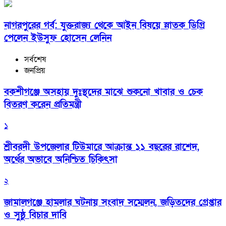
নাগরপুরের গর্ব: যুক্তরাজ্য থেকে আইন বিষয়ে স্নাতক ডিগ্রি
পেলেন ইউসুফ হোসেন লেনিন
সর্বশেষ
জনপ্রিয়
বকশীগঞ্জে অসহায় দুঃস্থদের মাঝে শুকনো খাবার ও চেক
বিতরণ করেন প্রতিমন্ত্রী
১
শ্রীবরদী উপজেলার টিউমারে আক্রান্ত ১১ বছরের রাশেদ,
অর্থের অভাবে অনিশ্চিত চিকিৎসা
২
জামালগঞ্জে হামলার ঘটনায় সংবাদ সম্মেলন, জড়িতদের গ্রেপ্তার
ও সুষ্ঠু বিচার দাবি