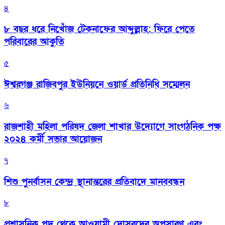
৪
৮ বছর ধরে নিখোঁজ টেকনাফের আব্দুল্লাহ: ফিরে পেতে
পরিবারের আকুতি
৫
ঈশ্বরগঞ্জ রাজিবপুর ইউনিয়নে ওয়ার্ড প্রতিনিধি সম্মেলন
৬
রাজশাহী মহিলা পরিষদ জেলা শাখার উদ্যোগে সাংগঠনিক পক্ষ
২০২৪ কর্মী সভার আয়োজন
৭
শিশু পুনর্বাসন কেন্দ্র স্থানান্তরের প্রতিবাদে মানববন্ধন
৮
প্রশাসনিক পদ থেকে আওয়ামী দোসরদের অপসারণ এবং