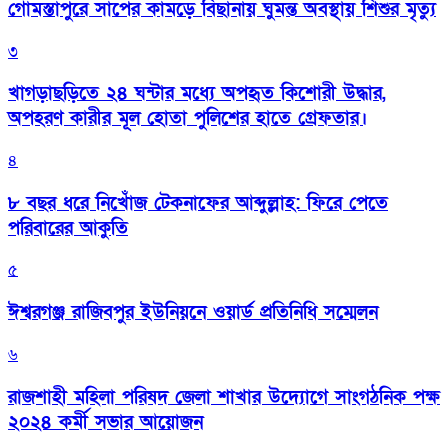
গোমস্তাপুরে সাপের কামড়ে বিছানায় ঘুমন্ত অবস্থায় শিশুর মৃত্যু
৩
খাগড়াছড়িতে ২৪ ঘন্টার মধ্যে অপহৃত কিশোরী উদ্ধার,
অপহরণ কারীর মূল হোতা পুলিশের হাতে গ্রেফতার।
৪
৮ বছর ধরে নিখোঁজ টেকনাফের আব্দুল্লাহ: ফিরে পেতে
পরিবারের আকুতি
৫
ঈশ্বরগঞ্জ রাজিবপুর ইউনিয়নে ওয়ার্ড প্রতিনিধি সম্মেলন
৬
রাজশাহী মহিলা পরিষদ জেলা শাখার উদ্যোগে সাংগঠনিক পক্ষ
২০২৪ কর্মী সভার আয়োজন