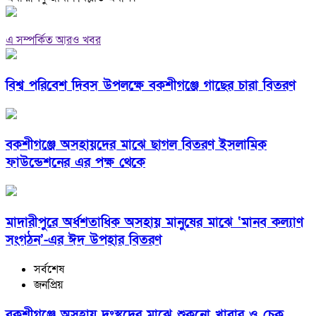
এ সম্পর্কিত আরও খবর
বিশ্ব পরিবেশ দিবস উপলক্ষে বকশীগঞ্জে গাছের চারা বিতরণ
বকশীগঞ্জে অসহায়দের মাঝে ছাগল বিতরণ ইসলামিক
ফাউন্ডেশনের এর পক্ষ থেকে
মাদারীপুরে অর্ধশতাধিক অসহায় মানুষের মাঝে ‘মানব কল্যাণ
সংগঠন’-এর ঈদ উপহার বিতরণ
সর্বশেষ
জনপ্রিয়
বকশীগঞ্জে অসহায় দুঃস্থদের মাঝে শুকনো খাবার ও চেক