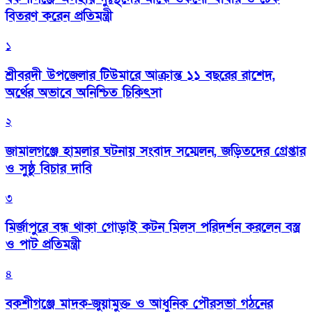
বিতরণ করেন প্রতিমন্ত্রী
১
শ্রীবরদী উপজেলার টিউমারে আক্রান্ত ১১ বছরের রাশেদ,
অর্থের অভাবে অনিশ্চিত চিকিৎসা
২
জামালগঞ্জে হামলার ঘটনায় সংবাদ সম্মেলন, জড়িতদের গ্রেপ্তার
ও সুষ্ঠু বিচার দাবি
৩
মির্জাপুরে বন্ধ থাকা গোড়াই কটন মিলস পরিদর্শন করলেন বস্ত্র
ও পাট প্রতিমন্ত্রী
৪
বকশীগঞ্জে মাদক-জুয়ামুক্ত ও আধুনিক পৌরসভা গঠনের