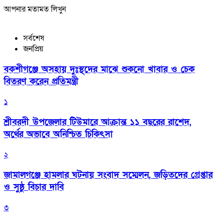
আপনার মতামত লিখুন
সর্বশেষ
জনপ্রিয়
বকশীগঞ্জে অসহায় দুঃস্থদের মাঝে শুকনো খাবার ও চেক
বিতরণ করেন প্রতিমন্ত্রী
১
শ্রীবরদী উপজেলার টিউমারে আক্রান্ত ১১ বছরের রাশেদ,
অর্থের অভাবে অনিশ্চিত চিকিৎসা
২
জামালগঞ্জে হামলার ঘটনায় সংবাদ সম্মেলন, জড়িতদের গ্রেপ্তার
ও সুষ্ঠু বিচার দাবি
৩