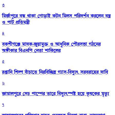
৩
মির্জাপুরে বন্ধ থাকা গোড়াই কটন মিলস পরিদর্শন করলেন বস্ত্র
ও পাট প্রতিমন্ত্রী
৪
বকশীগঞ্জে মাদক-জুয়ামুক্ত ও আধুনিক পৌরসভা গঠনের
অঙ্গীকার বিএনপি নেতা শাকিলের
৫
রপ্তানি শিল্প বাঁচাতে নিরবিচ্ছিন্ন গ্যাস-বিদ্যুৎ সরবরাহের দাবি
৬
জামালপুরে সেচ পাম্পের তারে বিদ্যুৎস্পষ্ট হয়ে কৃষকের মৃত্যু
৭