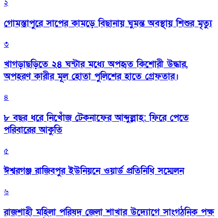
২
গোমস্তাপুরে সাপের কামড়ে বিছানায় ঘুমন্ত অবস্থায় শিশুর মৃত্যু
৩
খাগড়াছড়িতে ২৪ ঘন্টার মধ্যে অপহৃত কিশোরী উদ্ধার,
অপহরণ কারীর মূল হোতা পুলিশের হাতে গ্রেফতার।
৪
৮ বছর ধরে নিখোঁজ টেকনাফের আব্দুল্লাহ: ফিরে পেতে
পরিবারের আকুতি
৫
ঈশ্বরগঞ্জ রাজিবপুর ইউনিয়নে ওয়ার্ড প্রতিনিধি সম্মেলন
৬
রাজশাহী মহিলা পরিষদ জেলা শাখার উদ্যোগে সাংগঠনিক পক্ষ