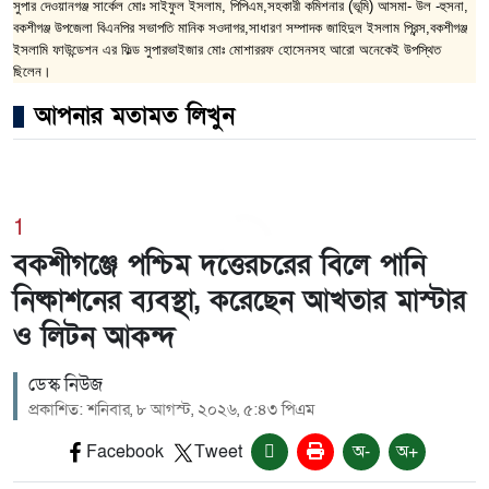
সুপার দেওয়ানগঞ্জ সার্কেল মোঃ সাইফুল ইসলাম, পিপিএম,সহকারী কমিশনার (ভূমি) আসমা- উল -হুসনা,
বকশীগঞ্জ উপজেলা বিএনপির সভাপতি মানিক সওদাগর,সাধারণ সম্পাদক জাহিদুল ইসলাম প্রিন্স,বকশীগঞ্জ
ইসলামি ফাউন্ডেশন এর ফিল্ড সুপারভাইজার মোঃ মোশাররফ হোসেনসহ আরো অনেকেই উপস্থিত
ছিলেন।
আপনার মতামত লিখুন
1
বকশীগঞ্জে পশ্চিম দত্তেরচরের বিলে পানি
নিষ্কাশনের ব্যবস্থা, করেছেন আখতার মাস্টার
ও লিটন আকন্দ
ডেস্ক নিউজ
প্রকাশিত: শনিবার, ৮ আগস্ট, ২০২৬, ৫:৪৩ পিএম
Facebook
Tweet
অ-
অ+