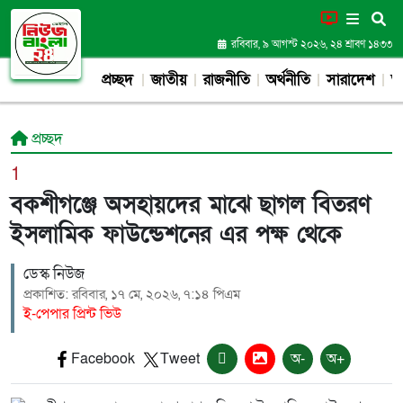
রবিবার, ৯ আগস্ট ২০২৬, ২৪ শ্রাবণ ১৪৩৩
প্রচ্ছদ
জাতীয়
রাজনীতি
অর্থনীতি
সারাদেশ
আন
প্রচ্ছদ
1
বকশীগঞ্জে অসহায়দের মাঝে ছাগল বিতরণ
ইসলামিক ফাউন্ডেশনের এর পক্ষ থেকে
ডেস্ক নিউজ
প্রকাশিত: রবিবার, ১৭ মে, ২০২৬, ৭:১৪ পিএম
ই-পেপার প্রিন্ট ভিউ
Facebook
Tweet
অ-
অ+