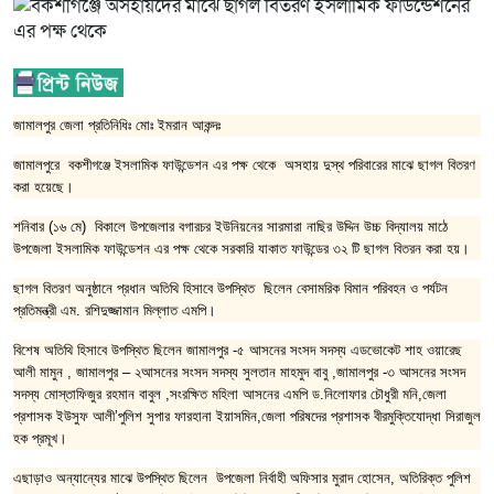
জামালপুর জেলা প্রতিনিধিঃ মোঃ ইমরান আকন্দঃ
জামালপুরে বকশীগঞ্জে ইসলামিক ফাউন্ডেশন এর পক্ষ থেকে অসহায় দুস্থ পরিবারের মাঝে ছাগল বিতরণ
করা হয়েছে।
শনিবার (১৬ মে) বিকালে উপজেলার বগারচর ইউনিয়নের সারমারা নাছির উদ্দিন উচ্চ বিদ্যালয় মাঠে
উপজেলা ইসলামিক ফাউন্ডেশন এর পক্ষ থেকে সরকারি যাকাত ফাউন্ডের ৩২ টি ছাগল বিতরন করা হয়।
ছাগল বিতরণ অনুষ্ঠানে প্রধান অতিথি হিসাবে উপস্থিত ছিলেন বেসামরিক বিমান পরিবহন ও পর্যটন
প্রতিমন্ত্রী এম. রশিদুজ্জামান মিল্লাত এমপি।
বিশেষ অতিথি হিসাবে উপস্থিত ছিলেন জামালপুর -৫ আসনের সংসদ সদস্য এডভোকেট শাহ ওয়ারেছ
আলী মামুন , জামালপুর – ২আসনের সংসদ সদস্য সুলতান মাহমুদ বাবু ,জামালপুর -৩ আসনের সংসদ
সদস্য মোস্তাফিজুর রহমান বাবুল ,সংরক্ষিত মহিলা আসনের এমপি ড.নিলোফার চৌধুরী মনি,জেলা
প্রশাসক ইউসুফ আলী’পুলিশ সুপার ফারহানা ইয়াসমিন,জেলা পরিষদের প্রশাসক বীরমুক্তিযোদ্ধা সিরাজুল
হক প্রমূখ।
এছাড়াও অন্যান্যের মাঝে উপস্থিত ছিলেন উপজেলা নির্বাহী অফিসার মুরাদ হোসেন, অতিরিক্ত পুলিশ