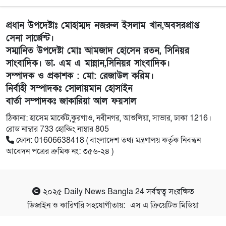
প্রধান উপদেষ্টাঃ মোহাম্মদ নজরুল ইসলাম খান,অবসরপ্রাপ্ত
সেনা সার্জেন্ট।
সম্মানিত উপদেষ্টা মোঃ আমজাদ হোসেন রতন, সিনিয়র
সাংবাদিক। ডা. এম এ মান্নান,সিনিয়র সাংবাদিক।
সম্পাদক ও প্রকাশক : মো: রেজাউল করিম।
নির্বাহী সম্পাদকঃ সোলায়মান হোসাইন
বার্তা সম্পাদকঃ জাকারিয়া আল ফয়সাল
ঠিকানা: হাসেম মার্কেট,কুরগাও, নবীনগর, আশুলিয়া, সাভার, ঢাকা 1216।
রোড নাম্বার 733 হোল্ডিং নাম্বার 805
ফোন: 01606638418 ( বাংলাদেশ তথ্য মন্ত্রণালয় কর্তৃক নিবন্ধন
আবেদন পত্রের ক্রমিক নং: ৩৫৬-২৪ )
২০২৫
Daily News Bangla 24
সর্বস্বত্ব সংরক্ষিত
ডিজাইন ও কারিগরি সহযোগীতায়:
এস এ ক্রিয়েটিভ মিডিয়া