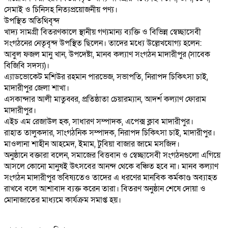
সেমাই ও চিনিসহ নিত্যপ্রয়োজনীয় পণ্য।
​উপস্থিত অতিথিবৃন্দ
​খাদ্য সামগ্রী বিতরণকালে স্থানীয় গণ্যমান্য ব্যক্তি ও বিভিন্ন স্বেচ্ছাসেবী
সংগঠনের নেতৃবৃন্দ উপস্থিত ছিলেন। তাদের মধ্যে উল্লেখযোগ্য হলেন:
​আবুল ফজল মানু খান, উপদেষ্টা, মানব কল্যাণ সংগঠন মাদারীপুর (সাবেক
বিজিবি সদস্য)।
​এ্যাডভোকেট মশিউর রহমান পারভেজ, সভাপতি, নিরাপদ চিকিৎসা চাই,
মাদারীপুর জেলা শাখা।
​এসকান্দার আলী মাতুব্বর, প্রতিষ্ঠাতা চেয়ারম্যান, আদর্শ কল্যাণ ফোরাম
মাদারীপুর।
​এইচ এম রেজাউল হক, সাধারণ সম্পাদক, এপেক্স ক্লাব মাদারীপুর।
​রাহাত তালুকদার, সাংগঠনিক সম্পাদক, নিরাপদ চিকিৎসা চাই, মাদারীপুর।
​মাওলানা শাহীন আহমেদ, ইমাম, টুবিয়া বাজার জামে মসজিদ।
​অনুষ্ঠানে বক্তারা বলেন, সমাজের বিত্তবান ও স্বেচ্ছাসেবী সংগঠনগুলো এগিয়ে
আসলে কোনো মানুষই উৎসবের আনন্দ থেকে বঞ্চিত হবে না। মানব কল্যাণ
সংগঠন মাদারীপুর ভবিষ্যতেও তাদের এ ধরণের মানবিক কর্মকাণ্ড অব্যাহত
রাখবে বলে আশাবাদ ব্যক্ত করেন তারা। বিতরণ অনুষ্ঠান শেষে দোয়া ও
মোনাজাতের মাধ্যমে কার্যক্রম সমাপ্ত হয়।