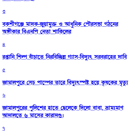
৩
বকশীগঞ্জে মাদক-জুয়ামুক্ত ও আধুনিক পৌরসভা গঠনের
অঙ্গীকার বিএনপি নেতা শাকিলের
৪
রপ্তানি শিল্প বাঁচাতে নিরবিচ্ছিন্ন গ্যাস-বিদ্যুৎ সরবরাহের দাবি
৫
জামালপুরে সেচ পাম্পের তারে বিদ্যুৎস্পষ্ট হয়ে কৃষকের মৃত্যু
৬
জামালপুরের পুলিশের হাতে ছেলেকে দিলো বাবা, ভ্রাম্যমাণ
আদালতে ৬ মাসের কারাদণ্ড।
৭