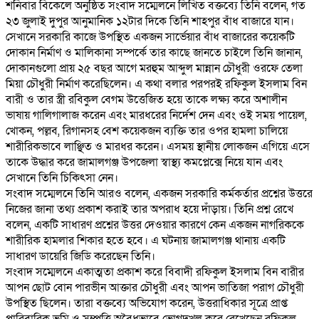
‎শনিবার বিকেলে অনুষ্ঠিত সংবাদ সম্মেলনে লিখিত বক্তব্যে তিনি বলেন, গত
২৩ জুলাই দুপুর আনুমানিক ১২টার দিকে তিনি শাহপুর বাঁধ বাজারে যান।
সেখানে সরকারি কাজে উপস্থিত একজন সার্ভেয়ার বাঁধ বাজারের কয়েকটি
দোকান নির্মাণ ও মালিকানা সম্পর্কে তার কাছে জানতে চাইলে তিনি জানান,
দোকানগুলো প্রায় ২৫ বছর আগে মরহুম আব্দুল মান্নান চৌধুরী ওরফে তেলা
মিয়া চৌধুরী নির্মাণ করেছিলেন। এ কথা বলার পরপরই রফিকুল ইসলাম বিন
বারী ও তার স্ত্রী রবিকুল বেগম উত্তেজিত হয়ে তাকে লক্ষ্য করে অশালীন
ভাষায় গালিগালাজ করেন এবং মারধরের নির্দেশ দেন এবং ওই সময় পায়েল,
খোকন, পল্লব, রিগানসহ বেশ কয়েকজন ব্যক্তি তার ওপর হামলা চালিয়ে
শারীরিকভাবে লাঞ্ছিত ও মারধর করেন। এসময় স্থানীয় লোকজন এগিয়ে এসে
তাকে উদ্ধার করে জামালগঞ্জ উপজেলা স্বাস্থ্য কমপ্লেক্সে নিয়ে যান এবং
সেখানে তিনি চিকিৎসা নেন।
‎সংবাদ সম্মেলনে তিনি আরও বলেন, একজন সরকারি কর্মকর্তার প্রশ্নের উত্তরে
নিজের জানা তথ্য প্রকাশ করাই তার অপরাধ হয়ে দাঁড়ায়। তিনি প্রশ্ন রেখে
বলেন, একটি সাধারণ প্রশ্নের উত্তর দেওয়ার কারণে কেন একজন নাগরিককে
শারীরিক হামলার শিকার হতে হবে। এ ঘটনায় জামালগঞ্জ থানায় একটি
সাধারণ ডায়েরি জিডি করেছেন তিনি।
‎সংবাদ সম্মেলনে একাত্মতা প্রকাশ করে বিবাদী রফিকুল ইসলাম বিন বারীর
আপন ছোট বোন পারভীন আক্তার চৌধুরী এবং আপন ভাতিজা পরাগ চৌধুরী
উপস্থিত ছিলেন। তারা বক্তব্যে অভিযোগ করেন, উত্তরাধিকার সূত্রে প্রাপ্ত