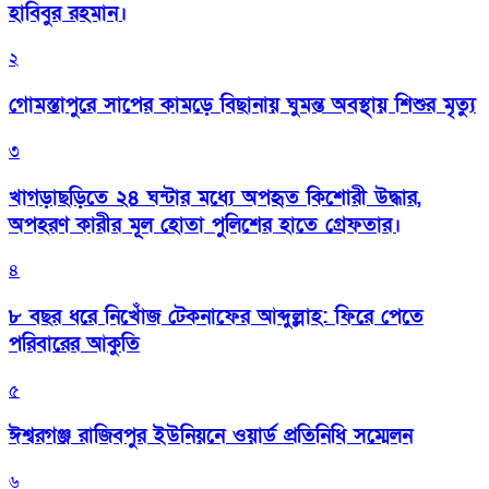
হাবিবুর রহমান।
২
গোমস্তাপুরে সাপের কামড়ে বিছানায় ঘুমন্ত অবস্থায় শিশুর মৃত্যু
৩
খাগড়াছড়িতে ২৪ ঘন্টার মধ্যে অপহৃত কিশোরী উদ্ধার,
অপহরণ কারীর মূল হোতা পুলিশের হাতে গ্রেফতার।
৪
৮ বছর ধরে নিখোঁজ টেকনাফের আব্দুল্লাহ: ফিরে পেতে
পরিবারের আকুতি
৫
ঈশ্বরগঞ্জ রাজিবপুর ইউনিয়নে ওয়ার্ড প্রতিনিধি সম্মেলন
৬