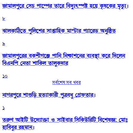
জামালপুরে সেচ পাম্পের তারে বিদ্যুৎস্পষ্ট হয়ে কৃষকের মৃত্যু।
৮
‎ঝালকাঠিতে পুলিশের সাপ্তাহিক মাস্টার প্যারেড অনুষ্ঠিত
৯
জামালপুরের বকশীগঞ্জে পানি নিষ্কাশনের ব্যবস্থা করে দিলেন
বিএনপি নেতা শাকিল তালুকদার
১০
সর্বশেষ সব খবর
নাগরপুরে শাশুড়ি হত্যাকারী পুত্রবধু গ্রেফতার।
১
তরুণ আইটি উদ্যোক্তা ও সাইবার সিকিউরিটি বিশেষজ্ঞ: মোঃ
হাবিবুর রহমান।