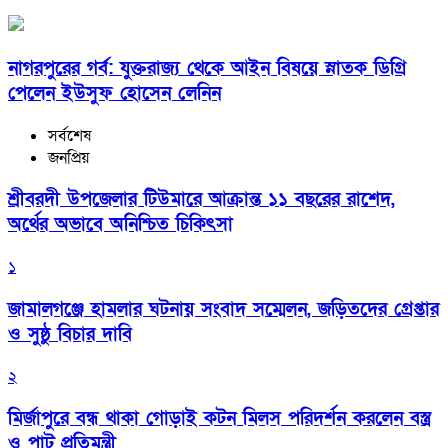
নাগরপুরের গর্ব: যুক্তরাজ্য থেকে আইন বিষয়ে স্নাতক ডিগ্রি
পেলেন ইউসুফ হোসেন লেনিন
সর্বশেষ
জনপ্রিয়
শ্রীবরদী উপজেলার টিউমারে আক্রান্ত ১১ বছরের রাশেদ,
অর্থের অভাবে অনিশ্চিত চিকিৎসা
১
জামালগঞ্জে হামলার ঘটনায় সংবাদ সম্মেলন, জড়িতদের গ্রেপ্তার
ও সুষ্ঠু বিচার দাবি
২
মির্জাপুরে বন্ধ থাকা গোড়াই কটন মিলস পরিদর্শন করলেন বস্ত্র
ও পাট প্রতিমন্ত্রী