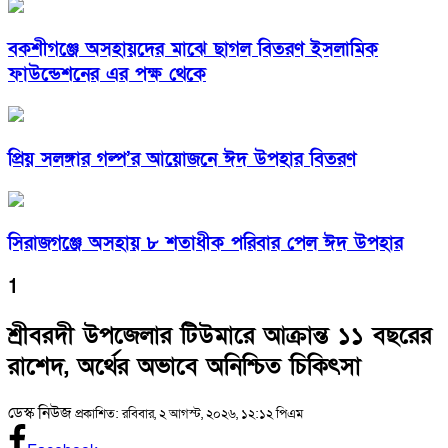
বকশীগঞ্জে অসহায়দের মাঝে ছাগল বিতরণ ইসলামিক
ফাউন্ডেশনের এর পক্ষ থেকে
প্রিয় সলঙ্গার গল্প’র আয়োজনে ঈদ উপহার বিতরণ
সিরাজগঞ্জে অসহায় ৮ শতাধীক পরিবার পেল ঈদ উপহার
1
শ্রীবরদী উপজেলার টিউমারে আক্রান্ত ১১ বছরের
রাশেদ, অর্থের অভাবে অনিশ্চিত চিকিৎসা
ডেস্ক নিউজ
প্রকাশিত: রবিবার, ২ আগস্ট, ২০২৬, ১২:১২ পিএম