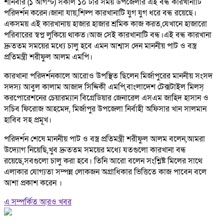
শনিবার (১ আগস্ট) সকাল ১০ টার সময় উপজেলার এই বন্ধ কারখানাটি
পরিদর্শন করেন।জানা যায়,শিল্প কারখানাটি যুগ যুগ ধরে বন্ধ রয়েছে।
একসময় এই কারখানায় হাজার হাজার শ্রমিক কাজ করত,যেখানে হাজারো
পরিবারের স্বপ্ন লুকিয়ে থাকত।আজ সেই কারখানাটি বন্ধ।এই বন্ধ কারখানা
দ্রুততম সময়ের মধ্যে চালু হবে এমন আশ্বাস দেন মাননীয় পাট ও বস্ত্র
প্রতিমন্ত্রী শরীফুল আলম এমপি।
কারখানা পরিদর্শনকালে আরোও উপস্থিত ছিলেন মির্জাপুরের মাননীয় সংসদ
সদস্য আবুল কালাম আজাদ সিদ্দিকী এমপি,বাংলাদেশ টেক্সটাইল মিলস্
করপোরেশনের চেয়ারম্যান বিগ্রেডিয়ার জেনারেল এসএম জাহিদ হাসান ও
সচিব ফিরোজ আহমেদ, মির্জাপুর উপজেলা নির্বাহী অফিসার খান সালমান
হাবিব সহ প্রমূখ।
পরিদর্শন শেষে মাননীয় পাট ও বস্ত্র প্রতিমন্ত্রী শরীফুল আলম বলেন,আমরা
উদ্যোগ নিয়েছি,খুব দ্রুততম সময়ের মধ্যে যতগুলো কারখানা বন্ধ
রয়েছে,সবগুলো চালু করা হবে। তিনি আরো বলেন সংশ্লিষ্ট মিলের সাথে
এলাকার যোগ্যতা সম্পন্ন লোকজন অগ্রাধিকার ভিত্তিতে কাজ পাবেন বলে
আশা প্রকাশ করেন ।
এ সম্পর্কিত আরও খবর