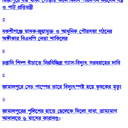
মির্জাপুরে বন্ধ থাকা গোড়াই কটন মিলস পরিদর্শন করলেন বস্ত্র
ও পাট প্রতিমন্ত্রী
৩
বকশীগঞ্জে মাদক-জুয়ামুক্ত ও আধুনিক পৌরসভা গঠনের
অঙ্গীকার বিএনপি নেতা শাকিলের
৪
রপ্তানি শিল্প বাঁচাতে নিরবিচ্ছিন্ন গ্যাস-বিদ্যুৎ সরবরাহের দাবি
৫
জামালপুরে সেচ পাম্পের তারে বিদ্যুৎস্পষ্ট হয়ে কৃষকের মৃত্যু
৬
জামালপুরের পুলিশের হাতে ছেলেকে দিলো বাবা, ভ্রাম্যমাণ
আদালতে ৬ মাসের কারাদণ্ড।