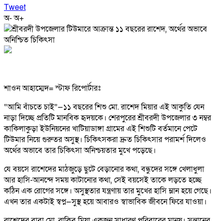
Tweet
অ-
অ+
শাওন আহাম্মেদ= স্টাফ রিপোর্টারঃ
“আমি বাঁচতে চাই”—১১ বছরের শিশু মো. রাশেদ মিয়ার এই আকুতি যেন
নাড়া দিচ্ছে প্রতিটি মানবিক হৃদয়কে। শেরপুরের শ্রীবরদী উপজেলার ৩ নম্বর
কাকিলাকুড়া ইউনিয়নের খাটিয়াডাঙ্গা গ্রামের এই শিশুটি বর্তমানে পেটে
টিউমার নিয়ে গুরুতর অসুস্থ। চিকিৎসকরা দ্রুত চিকিৎসার পরামর্শ দিলেও
অর্থের অভাবে তার চিকিৎসা অনিশ্চয়তার মুখে পড়েছে।
যে বয়সে রাশেদের মাঠজুড়ে ছুটে বেড়ানোর কথা, বন্ধুদের সঙ্গে খেলাধুলা
আর হাসি-আনন্দে সময় কাটানোর কথা, সেই বয়সেই তাকে লড়তে হচ্ছে
কঠিন এক রোগের সঙ্গে। অসুস্থতার যন্ত্রণায় তার মুখের হাসি ম্লান হয়ে গেছে।
এখন তার একটাই স্বপ্ন—সুস্থ হয়ে আবারও স্বাভাবিক জীবনে ফিরে যাওয়া।
রাশেদের বাবা মো. রাকিব মিয়া একজন সাধারণ পরিবারের মানুষ। সন্তানের