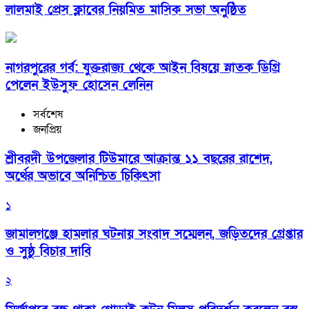
লালমাই প্রেস ক্লাবের নিয়মিত মাসিক সভা অনুষ্ঠিত
নাগরপুরের গর্ব: যুক্তরাজ্য থেকে আইন বিষয়ে স্নাতক ডিগ্রি
পেলেন ইউসুফ হোসেন লেনিন
সর্বশেষ
জনপ্রিয়
শ্রীবরদী উপজেলার টিউমারে আক্রান্ত ১১ বছরের রাশেদ,
অর্থের অভাবে অনিশ্চিত চিকিৎসা
১
জামালগঞ্জে হামলার ঘটনায় সংবাদ সম্মেলন, জড়িতদের গ্রেপ্তার
ও সুষ্ঠু বিচার দাবি
২