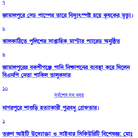
৭
জামালপুরে সেচ পাম্পের তারে বিদ্যুৎস্পষ্ট হয়ে কৃষকের মৃত্যু।
৮
‎ঝালকাঠিতে পুলিশের সাপ্তাহিক মাস্টার প্যারেড অনুষ্ঠিত
৯
জামালপুরের বকশীগঞ্জে পানি নিষ্কাশনের ব্যবস্থা করে দিলেন
বিএনপি নেতা শাকিল তালুকদার
১০
সর্বশেষ সব খবর
নাগরপুরে শাশুড়ি হত্যাকারী পুত্রবধু গ্রেফতার।
১
তরুণ আইটি উদ্যোক্তা ও সাইবার সিকিউরিটি বিশেষজ্ঞ: মোঃ