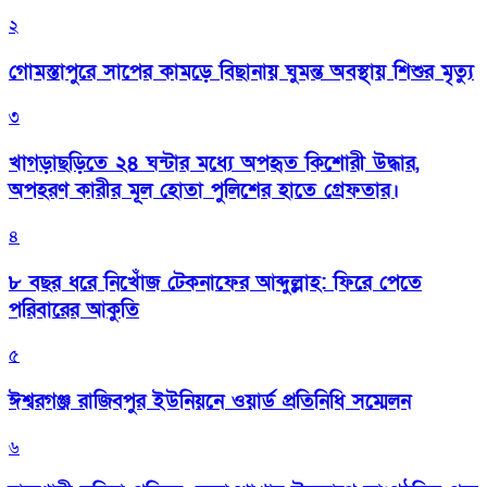
২
গোমস্তাপুরে সাপের কামড়ে বিছানায় ঘুমন্ত অবস্থায় শিশুর মৃত্যু
৩
খাগড়াছড়িতে ২৪ ঘন্টার মধ্যে অপহৃত কিশোরী উদ্ধার,
অপহরণ কারীর মূল হোতা পুলিশের হাতে গ্রেফতার।
৪
৮ বছর ধরে নিখোঁজ টেকনাফের আব্দুল্লাহ: ফিরে পেতে
পরিবারের আকুতি
৫
ঈশ্বরগঞ্জ রাজিবপুর ইউনিয়নে ওয়ার্ড প্রতিনিধি সম্মেলন
৬