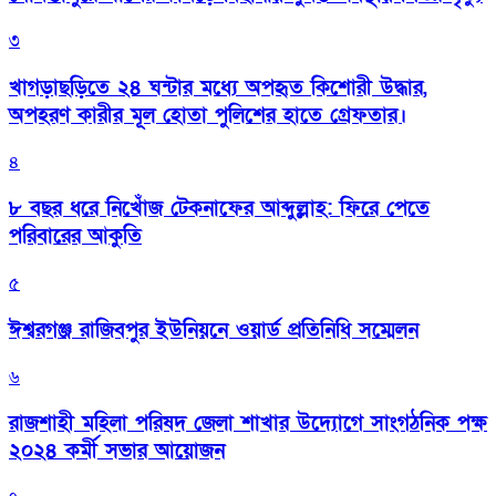
৩
খাগড়াছড়িতে ২৪ ঘন্টার মধ্যে অপহৃত কিশোরী উদ্ধার,
অপহরণ কারীর মূল হোতা পুলিশের হাতে গ্রেফতার।
৪
৮ বছর ধরে নিখোঁজ টেকনাফের আব্দুল্লাহ: ফিরে পেতে
পরিবারের আকুতি
৫
ঈশ্বরগঞ্জ রাজিবপুর ইউনিয়নে ওয়ার্ড প্রতিনিধি সম্মেলন
৬
রাজশাহী মহিলা পরিষদ জেলা শাখার উদ্যোগে সাংগঠনিক পক্ষ
২০২৪ কর্মী সভার আয়োজন