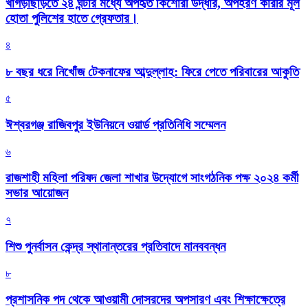
খাগড়াছড়িতে ২৪ ঘন্টার মধ্যে অপহৃত কিশোরী উদ্ধার, অপহরণ কারীর মূল
হোতা পুলিশের হাতে গ্রেফতার।
৪
৮ বছর ধরে নিখোঁজ টেকনাফের আব্দুল্লাহ: ফিরে পেতে পরিবারের আকুতি
৫
ঈশ্বরগঞ্জ রাজিবপুর ইউনিয়নে ওয়ার্ড প্রতিনিধি সম্মেলন
৬
রাজশাহী মহিলা পরিষদ জেলা শাখার উদ্যোগে সাংগঠনিক পক্ষ ২০২৪ কর্মী
সভার আয়োজন
৭
শিশু পুনর্বাসন কেন্দ্র স্থানান্তরের প্রতিবাদে মানববন্ধন
৮
প্রশাসনিক পদ থেকে আওয়ামী দোসরদের অপসারণ এবং শিক্ষাক্ষেত্রে