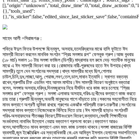
[],"origin":"unknown","total_draw_time":0,"total_draw_actions":0,"l
{},"tools_used":
{},"is_sticker":false,"edited_since_last_sticker_save":false,"contains
সাহেদ আলী =সিরাজগঞ্জ :
পবিত্র ঈদুল ফিতর উপলক্ষে ছিন্নমুল, অসহায়,হতদরিদ্রদের মাঝে হাসি ফুটাতে ঈদ
সামগ্রী বিতরণ করলেন মানবিক সংগঠন “প্রিয় সলঙ্গার গল্প” ফেসবুক গ্রুপ।আজ বুধবার
(১৮ মার্চ) সকাল ১০ টায় সলঙ্গা ফাজিল (ডিগ্রী) মাদ্রাসার হল রুমে দেড় শতাধীক মানুষের
মাঝে এ ঈদ সামগ্রী বিতরণ করা হয়।রোজাদার নারী-পুরুষদের হাতে ঈদ উপহার (খাদ্য
সামগ্রী) তুলে দেন সংগঠনের সদস্যরা।খাদ্য সামগ্রীর মধ্যে ছিল,পোলার
চাউল,চিনি,দুধ,লাচ্ছা,আলু, পেয়াজ,লবণ,তেল,ডাল,সাবান ইত্যাদি। স্বাগত বক্তব্য
রাখেন,গ্রুপটির চীফ এডমিন শাহ আলম মাস্টার।ঈদ সামগ্রী বিতরণ অনুষ্ঠানে বক্তারা
বলেন, সলঙ্গার অসহায়,দরিদ্র,দিনমজুরদের নিয়ে দীর্ঘদিন ধরে কাজ করে চলেছে “প্রিয়
সলঙ্গার গল্প” ফেসবুক গ্রুপ। সলঙ্গা এলাকার অসহায়,গরিব-দু:খীদের কল্যাণে কাজ করতে
চায় তারা।গ্রুপটি ছিন্নমুল,অভাবী মানুষদের পাশে দাঁড়াতে চায়।সকলের সহযোগীতা নিয়ে
মানব কল্যাণে অগ্রণী ভুমিকা রাখছে গ্রুপের একঝাঁক পরিশ্রমী তরুণ-তরুণীরা।সংগঠনের
সদস্যরা মানব কল্যাণে নিজেদেরকে বিলিয়ে দিতে চায়।ঈদ সামগ্রী ছাড়াও সংগঠনটি
গরিব-অসহায়দদের শীতবস্ত্র বিতরণ,টিউবওয়েল বিতরণ,কন্যাদান,মেধাবী শিক্ষার্থীদের
সংবর্ধনাসহ নানাবিধ উদ্যোগ নেয়ায় বক্তাগণ প্রশংসা করেন।বক্তাগণ আরও
বলেন,আগামীতেও মানব কল্যাণে এমন মহৎ কাজ চলমান থাকবে।সলঙ্গা বাজারের বিশিষ্ট
ব্যবসায়ী,জুম ইলেক্ট্রনিক্স এর স্বত্বাধিকারী কে.এম আমিনুল ইসলাম হেলালের সভাপতিত্বে
অন্যান্যের মধ্যে বক্তব্য রাখেন,তাড়াশের ঝুরঝুরি গ্রামের কৃতি সন্তান,বিশিষ্ট শিল্পপতি