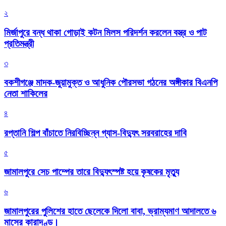
২
মির্জাপুরে বন্ধ থাকা গোড়াই কটন মিলস পরিদর্শন করলেন বস্ত্র ও পাট
প্রতিমন্ত্রী
৩
বকশীগঞ্জে মাদক-জুয়ামুক্ত ও আধুনিক পৌরসভা গঠনের অঙ্গীকার বিএনপি
নেতা শাকিলের
৪
রপ্তানি শিল্প বাঁচাতে নিরবিচ্ছিন্ন গ্যাস-বিদ্যুৎ সরবরাহের দাবি
৫
জামালপুরে সেচ পাম্পের তারে বিদ্যুৎস্পষ্ট হয়ে কৃষকের মৃত্যু
৬
জামালপুরের পুলিশের হাতে ছেলেকে দিলো বাবা, ভ্রাম্যমাণ আদালতে ৬
মাসের কারাদণ্ড।