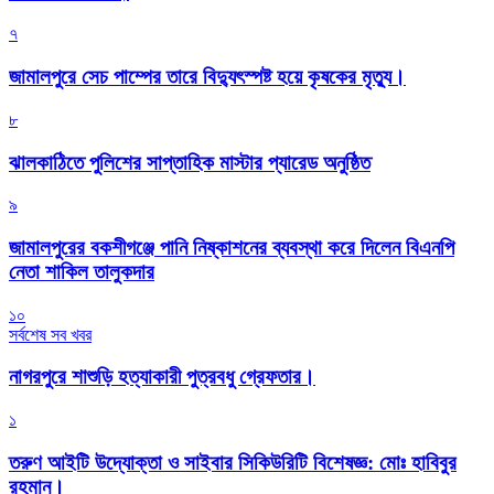
৭
জামালপুরে সেচ পাম্পের তারে বিদ্যুৎস্পষ্ট হয়ে কৃষকের মৃত্যু।
৮
‎ঝালকাঠিতে পুলিশের সাপ্তাহিক মাস্টার প্যারেড অনুষ্ঠিত
৯
জামালপুরের বকশীগঞ্জে পানি নিষ্কাশনের ব্যবস্থা করে দিলেন বিএনপি
নেতা শাকিল তালুকদার
১০
সর্বশেষ সব খবর
নাগরপুরে শাশুড়ি হত্যাকারী পুত্রবধু গ্রেফতার।
১
তরুণ আইটি উদ্যোক্তা ও সাইবার সিকিউরিটি বিশেষজ্ঞ: মোঃ হাবিবুর
রহমান।