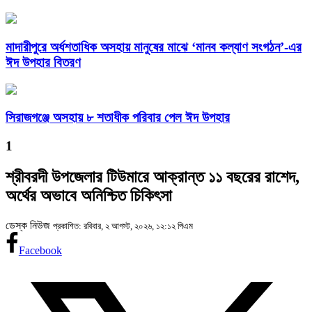
মাদারীপুরে অর্ধশতাধিক অসহায় মানুষের মাঝে ‘মানব কল্যাণ সংগঠন’-এর
ঈদ উপহার বিতরণ
সিরাজগঞ্জে অসহায় ৮ শতাধীক পরিবার পেল ঈদ উপহার
1
শ্রীবরদী উপজেলার টিউমারে আক্রান্ত ১১ বছরের রাশেদ,
অর্থের অভাবে অনিশ্চিত চিকিৎসা
ডেস্ক নিউজ
প্রকাশিত: রবিবার, ২ আগস্ট, ২০২৬, ১২:১২ পিএম
Facebook