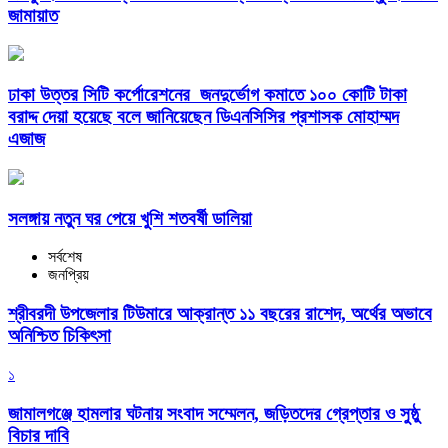
জামায়াত
ঢাকা উত্তর সিটি কর্পোরেশনের জনদুর্ভোগ কমাতে ১০০ কোটি টাকা
বরাদ্দ দেয়া হয়েছে বলে জানিয়েছেন ডিএনসিসির প্রশাসক মোহাম্মদ
এজাজ
সলঙ্গায় নতুন ঘর পেয়ে খুশি শতবর্ষী ডালিয়া
সর্বশেষ
জনপ্রিয়
শ্রীবরদী উপজেলার টিউমারে আক্রান্ত ১১ বছরের রাশেদ, অর্থের অভাবে
অনিশ্চিত চিকিৎসা
১
জামালগঞ্জে হামলার ঘটনায় সংবাদ সম্মেলন, জড়িতদের গ্রেপ্তার ও সুষ্ঠু
বিচার দাবি