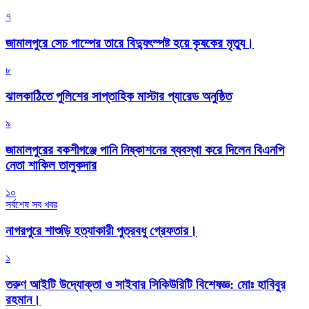
৭
জামালপুরে সেচ পাম্পের তারে বিদ্যুৎস্পষ্ট হয়ে কৃষকের মৃত্যু।
৮
‎ঝালকাঠিতে পুলিশের সাপ্তাহিক মাস্টার প্যারেড অনুষ্ঠিত
৯
জামালপুরের বকশীগঞ্জে পানি নিষ্কাশনের ব্যবস্থা করে দিলেন বিএনপি
নেতা শাকিল তালুকদার
১০
সর্বশেষ সব খবর
নাগরপুরে শাশুড়ি হত্যাকারী পুত্রবধু গ্রেফতার।
১
তরুণ আইটি উদ্যোক্তা ও সাইবার সিকিউরিটি বিশেষজ্ঞ: মোঃ হাবিবুর
রহমান।