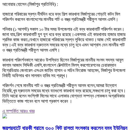
আনোয়ার হোসেন (মির্জাপুর প্রতিনিধি) :
হাজারো পরিবারের স্বপ্ন দীর্ঘদিন ধরে বন্ধ শিল্প কারখানা মির্জাপুরের গোড়াই কটন মিল
পরিদর্শন করলেন বাংলাদেশের মাননীয় পাট ও বস্ত্র প্রতিমন্ত্রী শরীফুল আলম এমপি।
শনিবার (১ আগস্ট) সকাল ১০ টার সময় উপজেলার এই বন্ধ কারখানাটি পরিদর্শন করেন।
জানা যায়,শিল্প কারখানাটি যুগ যুগ ধরে বন্ধ রয়েছে।একসময় এই কারখানায় হাজার হাজার
শ্রমিক কাজ করত,যেখানে হাজারো পরিবারের স্বপ্ন লুকিয়ে থাকত।আজ সেই কারখানাটি
বন্ধ।এই বন্ধ কারখানা দ্রুততম সময়ের মধ্যে চালু হবে এমন আশ্বাস দেন মাননীয় পাট
ও বস্ত্র প্রতিমন্ত্রী শরীফুল আলম এমপি।
কারখানা পরিদর্শনকালে আরোও উপস্থিত ছিলেন মির্জাপুরের মাননীয় সংসদ সদস্য আবুল
কালাম আজাদ সিদ্দিকী এমপি,বাংলাদেশ টেক্সটাইল মিলস্ করপোরেশনের চেয়ারম্যান
বিগ্রেডিয়ার জেনারেল এসএম জাহিদ হাসান ও সচিব ফিরোজ আহমেদ, মির্জাপুর উপজেলা
নির্বাহী অফিসার খান সালমান হাবিব সহ প্রমূখ।
পরিদর্শন শেষে মাননীয় পাট ও বস্ত্র প্রতিমন্ত্রী শরীফুল আলম বলেন,আমরা উদ্যোগ
নিয়েছি,খুব দ্রুততম সময়ের মধ্যে যতগুলো কারখানা বন্ধ রয়েছে,সবগুলো চালু করা হবে।
তিনি আরো বলেন সংশ্লিষ্ট মিলের সাথে এলাকার যোগ্যতা সম্পন্ন লোকজন অগ্রাধিকার
ভিত্তিতে কাজ পাবেন বলে আশা প্রকাশ করেন ।
এ সম্পর্কিত আরও খবর
জয়পুরহাটে ধারকী গ্রামে ৩০০ ফিট রাস্তা সংস্কার করলেন বম্বু ইউনিয়ন