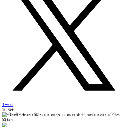
Tweet
অ-
অ+