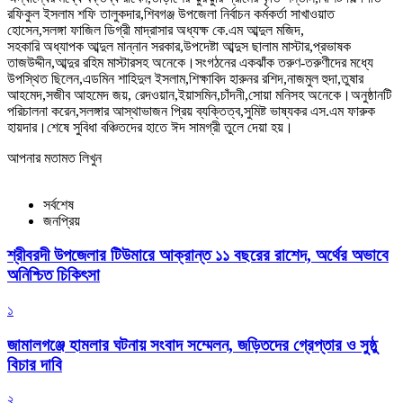
রফিকুল ইসলাম শফি তালুকদার,শিবগঞ্জ উপজেলা নির্বাচন কর্মকর্তা সাখাওয়াত
হোসেন,সলঙ্গা ফাজিল ডিগ্রী মাদ্রাসার অধ্যক্ষ কে.এম আব্দুল মজিদ,
সহকারি অধ্যাপক আব্দুল মান্নান সরকার,উপদেষ্টা আব্দুস ছালাম মাস্টার,প্রভাষক
তাজউদ্দীন,আব্দুর রহিম মাস্টারসহ অনেকে।সংগঠনের একঝাঁক তরুণ-তরুণীদের মধ্যে
উপস্থিত ছিলেন,এডমিন শাহিদুল ইসলাম,শিক্ষাবিদ হারুনর রশিদ,নাজমুল হুদা,তুষার
আহমেদ,সজীব আহমেদ জয়, রেদওয়ান,ইয়াসমিন,চাঁদনী,সোয়া মনিসহ অনেকে।অনুষ্ঠানটি
পরিচালনা করেন,সলঙ্গার আস্থাভাজন প্রিয় ব্যক্তিত্ব,সুমিষ্ট ভাষ্যকর এস.এম ফারুক
হায়দার।শেষে সুবিধা বঞ্চিতদের হাতে ঈদ সামগ্রী তুলে দেয়া হয়।
আপনার মতামত লিখুন
সর্বশেষ
জনপ্রিয়
শ্রীবরদী উপজেলার টিউমারে আক্রান্ত ১১ বছরের রাশেদ, অর্থের অভাবে
অনিশ্চিত চিকিৎসা
১
জামালগঞ্জে হামলার ঘটনায় সংবাদ সম্মেলন, জড়িতদের গ্রেপ্তার ও সুষ্ঠু
বিচার দাবি
২