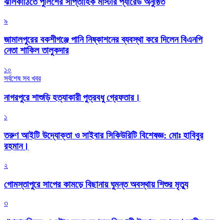
‎ঝালকাঠিতে পুলিশের সাপ্তাহিক মাস্টার প্যারেড অনুষ্ঠিত
৯
জামালপুরের বকশীগঞ্জে পানি নিষ্কাশনের ব্যবস্থা করে দিলেন বিএনপি
নেতা শাকিল তালুকদার
১০
সর্বশেষ সব খবর
নাগরপুরে শাশুড়ি হত্যাকারী পুত্রবধু গ্রেফতার।
১
তরুণ আইটি উদ্যোক্তা ও সাইবার সিকিউরিটি বিশেষজ্ঞ: মোঃ হাবিবুর
রহমান।
২
গোমস্তাপুরে সাপের কামড়ে বিছানায় ঘুমন্ত অবস্থায় শিশুর মৃত্যু
৩