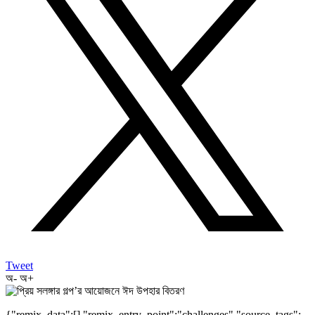
Tweet
অ-
অ+
{"remix_data":[],"remix_entry_point":"challenges","source_tags":