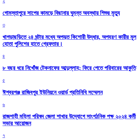
২
গোমস্তাপুরে সাপের কামড়ে বিছানায় ঘুমন্ত অবস্থায় শিশুর মৃত্যু
৩
খাগড়াছড়িতে ২৪ ঘন্টার মধ্যে অপহৃত কিশোরী উদ্ধার, অপহরণ কারীর মূল
হোতা পুলিশের হাতে গ্রেফতার।
৪
৮ বছর ধরে নিখোঁজ টেকনাফের আব্দুল্লাহ: ফিরে পেতে পরিবারের আকুতি
৫
ঈশ্বরগঞ্জ রাজিবপুর ইউনিয়নে ওয়ার্ড প্রতিনিধি সম্মেলন
৬
রাজশাহী মহিলা পরিষদ জেলা শাখার উদ্যোগে সাংগঠনিক পক্ষ ২০২৪ কর্মী
সভার আয়োজন
৭