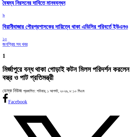
বৈষম্য নিরসনের দাবিতে মানববন্ধন
৯
বিয়ানীবাজার পৌরপ্রশাসকের দায়িত্বে থাকা এডিসির পরিবর্তে ইউএনও
১০
জনপ্রিয় সব খবর
1
মির্জাপুরে বন্ধ থাকা গোড়াই কটন মিলস পরিদর্শন করলেন
বস্ত্র ও পাট প্রতিমন্ত্রী
ডেস্ক নিউজ
প্রকাশিত: শনিবার, ১ আগস্ট, ২০২৬, ৮:১০ পিএম
Facebook