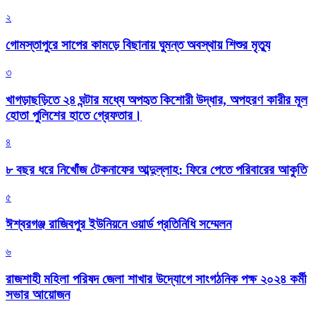
২
গোমস্তাপুরে সাপের কামড়ে বিছানায় ঘুমন্ত অবস্থায় শিশুর মৃত্যু
৩
খাগড়াছড়িতে ২৪ ঘন্টার মধ্যে অপহৃত কিশোরী উদ্ধার, অপহরণ কারীর মূল
হোতা পুলিশের হাতে গ্রেফতার।
৪
৮ বছর ধরে নিখোঁজ টেকনাফের আব্দুল্লাহ: ফিরে পেতে পরিবারের আকুতি
৫
ঈশ্বরগঞ্জ রাজিবপুর ইউনিয়নে ওয়ার্ড প্রতিনিধি সম্মেলন
৬
রাজশাহী মহিলা পরিষদ জেলা শাখার উদ্যোগে সাংগঠনিক পক্ষ ২০২৪ কর্মী
সভার আয়োজন