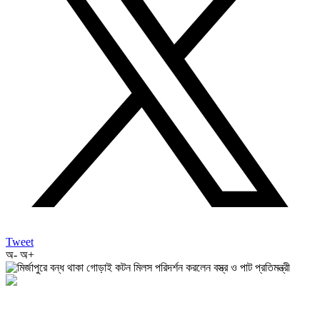
Tweet
অ-
অ+