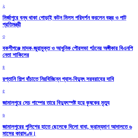
২
মির্জাপুরে বন্ধ থাকা গোড়াই কটন মিলস পরিদর্শন করলেন বস্ত্র ও পাট
প্রতিমন্ত্রী
৩
বকশীগঞ্জে মাদক-জুয়ামুক্ত ও আধুনিক পৌরসভা গঠনের অঙ্গীকার বিএনপি
নেতা শাকিলের
৪
রপ্তানি শিল্প বাঁচাতে নিরবিচ্ছিন্ন গ্যাস-বিদ্যুৎ সরবরাহের দাবি
৫
জামালপুরে সেচ পাম্পের তারে বিদ্যুৎস্পষ্ট হয়ে কৃষকের মৃত্যু
৬
জামালপুরের পুলিশের হাতে ছেলেকে দিলো বাবা, ভ্রাম্যমাণ আদালতে ৬
মাসের কারাদণ্ড।