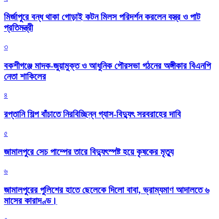
মির্জাপুরে বন্ধ থাকা গোড়াই কটন মিলস পরিদর্শন করলেন বস্ত্র ও পাট
প্রতিমন্ত্রী
৩
বকশীগঞ্জে মাদক-জুয়ামুক্ত ও আধুনিক পৌরসভা গঠনের অঙ্গীকার বিএনপি
নেতা শাকিলের
৪
রপ্তানি শিল্প বাঁচাতে নিরবিচ্ছিন্ন গ্যাস-বিদ্যুৎ সরবরাহের দাবি
৫
জামালপুরে সেচ পাম্পের তারে বিদ্যুৎস্পষ্ট হয়ে কৃষকের মৃত্যু
৬
জামালপুরের পুলিশের হাতে ছেলেকে দিলো বাবা, ভ্রাম্যমাণ আদালতে ৬
মাসের কারাদণ্ড।