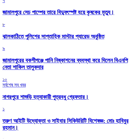
৭
জামালপুরে সেচ পাম্পের তারে বিদ্যুৎস্পষ্ট হয়ে কৃষকের মৃত্যু।
৮
‎ঝালকাঠিতে পুলিশের সাপ্তাহিক মাস্টার প্যারেড অনুষ্ঠিত
৯
জামালপুরের বকশীগঞ্জে পানি নিষ্কাশনের ব্যবস্থা করে দিলেন বিএনপি
নেতা শাকিল তালুকদার
১০
সর্বশেষ সব খবর
নাগরপুরে শাশুড়ি হত্যাকারী পুত্রবধু গ্রেফতার।
১
তরুণ আইটি উদ্যোক্তা ও সাইবার সিকিউরিটি বিশেষজ্ঞ: মোঃ হাবিবুর
রহমান।