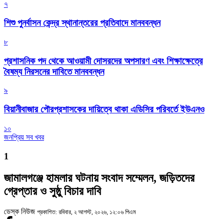
৭
শিশু পুনর্বাসন কেন্দ্র স্থানান্তরের প্রতিবাদে মানববন্ধন
৮
প্রশাসনিক পদ থেকে আওয়ামী দোসরদের অপসারণ এবং শিক্ষাক্ষেত্রে
বৈষম্য নিরসনের দাবিতে মানববন্ধন
৯
বিয়ানীবাজার পৌরপ্রশাসকের দায়িত্বে থাকা এডিসির পরিবর্তে ইউএনও
১০
জনপ্রিয় সব খবর
1
জামালগঞ্জে হামলার ঘটনায় সংবাদ সম্মেলন, জড়িতদের
গ্রেপ্তার ও সুষ্ঠু বিচার দাবি
ডেস্ক নিউজ
প্রকাশিত: রবিবার, ২ আগস্ট, ২০২৬, ১২:০৬ পিএম