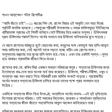
শাওন আহাম্মেদ= স্টাফ রিপোর্টারঃ
“আমি বাঁচতে চাই”—১১ বছরের শিশু মো. রাশেদ মিয়ার এই আকুতি যেন নাড়া দিচ্ছে
প্রতিটি মানবিক হৃদয়কে। শেরপুরের শ্রীবরদী উপজেলার ৩ নম্বর কাকিলাকুড়া ইউনিয়নের
খাটিয়াডাঙ্গা গ্রামের এই শিশুটি বর্তমানে পেটে টিউমার নিয়ে গুরুতর অসুস্থ। চিকিৎসকরা
দ্রুত চিকিৎসার পরামর্শ দিলেও অর্থের অভাবে তার চিকিৎসা অনিশ্চয়তার মুখে পড়েছে।
যে বয়সে রাশেদের মাঠজুড়ে ছুটে বেড়ানোর কথা, বন্ধুদের সঙ্গে খেলাধুলা আর হাসি-আনন্দে
সময় কাটানোর কথা, সেই বয়সেই তাকে লড়তে হচ্ছে কঠিন এক রোগের সঙ্গে।
অসুস্থতার যন্ত্রণায় তার মুখের হাসি ম্লান হয়ে গেছে। এখন তার একটাই স্বপ্ন—সুস্থ
হয়ে আবারও স্বাভাবিক জীবনে ফিরে যাওয়া।
রাশেদের বাবা মো. রাকিব মিয়া একজন সাধারণ পরিবারের মানুষ। সন্তানের চিকিৎসার জন্য
ইতোমধ্যে ধার-দেনা করে অনেক অর্থ ব্যয় করেছেন। চিকিৎসা, পরীক্ষা-নিরীক্ষা, ওষুধ ও
অন্যান্য খরচ বহন করতে গিয়ে পরিবারটি চরম আর্থিক সংকটে পড়েছে। প্রয়োজনীয়
অর্থের অভাবে সন্তানের চিকিৎসা চালিয়ে যাওয়া তাদের পক্ষে প্রায় অসম্ভব হয়ে
উঠেছে।
একদিকে সন্তানের জীবন নিয়ে উৎকণ্ঠা, অন্যদিকে অর্থের অভাব—এই দুই দুশ্চিন্তায়
দিশেহারা রাশেদের পরিবার। তাই সমাজের বিত্তবান, হৃদয়বান ও সামর্থ্যবান ব্যক্তিদের
কাছে সন্তানের জীবন বাঁচাতে সহযোগিতার আকুল আবেদন জানিয়েছেন তারা।
পরিবারের সদস্যরা জানান, মানুষের সামান্য সহযোগিতাও রাশেদের চিকিৎসার জন্য বড়