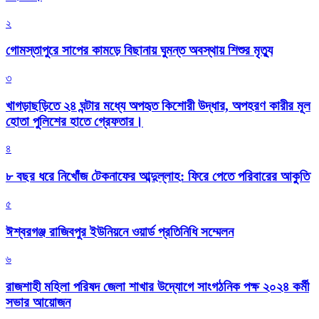
২
গোমস্তাপুরে সাপের কামড়ে বিছানায় ঘুমন্ত অবস্থায় শিশুর মৃত্যু
৩
খাগড়াছড়িতে ২৪ ঘন্টার মধ্যে অপহৃত কিশোরী উদ্ধার, অপহরণ কারীর মূল
হোতা পুলিশের হাতে গ্রেফতার।
৪
৮ বছর ধরে নিখোঁজ টেকনাফের আব্দুল্লাহ: ফিরে পেতে পরিবারের আকুতি
৫
ঈশ্বরগঞ্জ রাজিবপুর ইউনিয়নে ওয়ার্ড প্রতিনিধি সম্মেলন
৬
রাজশাহী মহিলা পরিষদ জেলা শাখার উদ্যোগে সাংগঠনিক পক্ষ ২০২৪ কর্মী
সভার আয়োজন