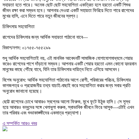
সহায়তা হতে পারে। অনেক ছোট ছোট সহযোগিতা একত্রিত হলে হয়তো একটি শিশুর
জীবন রক্ষা করা সম্ভব হবে। আপনার দেওয়া একটি সহায়তা ফিরিয়ে দিতে পারে রাশেদের
মুখের হাসি, এনে দিতে পারে নতুন জীবনের স্বপ্ন।
চিকিৎসায় সহযোগিতা
রাশেদের চিকিৎসার জন্য আর্থিক সহায়তা পাঠানো যাবে—
বিকাশ/নগদ: ০১৭৫৫-৭৫৫২৯৯
শুধু আর্থিক সহযোগিতাই নয়, এই মানবিক আবেদনটি সামাজিক যোগাযোগমাধ্যমে শেয়ার
করেও রাশেদের পাশে দাঁড়ানো সম্ভব। আপনার একটি শেয়ার হয়তো এমন কোনো হৃদয়বান
মানুষের কাছে পৌঁছে যাবে, যিনি তার চিকিৎসার দায়িত্ব নিতে এগিয়ে আসবেন।
বিশেষ অনুরোধ: আর্থিক সহযোগিতা পাঠানোর আগে রোগী, পরিবারের পরিচয়, চিকিৎসার
কাগজপত্র ও প্রয়োজনীয় তথ্য যাচাই-বাছাই করে সহযোগিতা করার জন্য সবার প্রতি
অনুরোধ জানানো হয়েছে।
ছোট্ট রাশেদের চোখে আবারও স্বপ্নের আলো ফিরুক, মুখে ফুটে উঠুক হাসি। সে সুস্থ
হয়ে আবারও বন্ধুদের সঙ্গে খেলাধুলা করুক, স্বাভাবিক জীবনে ফিরে আসুক—এটাই এখন
তার পরিবার এবং শুভাকাঙ্ক্ষীদের একমাত্র প্রত্যাশা।
এ সম্পর্কিত আরও খবর