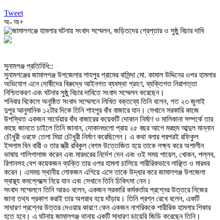
Tweet
অ-
অ+
‎সুনামগঞ্জ প্রতিনিধি::
‎সুনামগঞ্জের জামালগঞ্জ উপজেলার শাহপুর গ্রামের বাসিন্দা মো. কামাল উদ্দিনের ওপর হামলার
অভিযোগ এনে দোষীদের বিরুদ্ধে আইনগত ব্যবস্থা গ্রহণ, ব্যক্তিগত নিরাপত্তা
নিশ্চিতকরণ এবং ঘটনার সুষ্ঠু বিচার দাবিতে সংবাদ সম্মেলন করেছেন।
‎শনিবার বিকেলে অনুষ্ঠিত সংবাদ সম্মেলনে লিখিত বক্তব্যে তিনি বলেন, গত ২৩ জুলাই
দুপুর আনুমানিক ১২টার দিকে তিনি শাহপুর বাঁধ বাজারে যান। সেখানে সরকারি কাজে
উপস্থিত একজন সার্ভেয়ার বাঁধ বাজারের কয়েকটি দোকান নির্মাণ ও মালিকানা সম্পর্কে তার
কাছে জানতে চাইলে তিনি জানান, দোকানগুলো প্রায় ২৫ বছর আগে মরহুম আব্দুল মান্নান
চৌধুরী ওরফে তেলা মিয়া চৌধুরী নির্মাণ করেছিলেন। এ কথা বলার পরপরই রফিকুল
ইসলাম বিন বারী ও তার স্ত্রী রবিকুল বেগম উত্তেজিত হয়ে তাকে লক্ষ্য করে অশালীন
ভাষায় গালিগালাজ করেন এবং মারধরের নির্দেশ দেন এবং ওই সময় পায়েল, খোকন, পল্লব,
রিগানসহ বেশ কয়েকজন ব্যক্তি তার ওপর হামলা চালিয়ে শারীরিকভাবে লাঞ্ছিত ও মারধর
করেন। এসময় স্থানীয় লোকজন এগিয়ে এসে তাকে উদ্ধার করে জামালগঞ্জ উপজেলা
স্বাস্থ্য কমপ্লেক্সে নিয়ে যান এবং সেখানে তিনি চিকিৎসা নেন।
‎সংবাদ সম্মেলনে তিনি আরও বলেন, একজন সরকারি কর্মকর্তার প্রশ্নের উত্তরে নিজের
জানা তথ্য প্রকাশ করাই তার অপরাধ হয়ে দাঁড়ায়। তিনি প্রশ্ন রেখে বলেন, একটি
সাধারণ প্রশ্নের উত্তর দেওয়ার কারণে কেন একজন নাগরিককে শারীরিক হামলার শিকার
হতে হবে। এ ঘটনায় জামালগঞ্জ থানায় একটি সাধারণ ডায়েরি জিডি করেছেন তিনি।