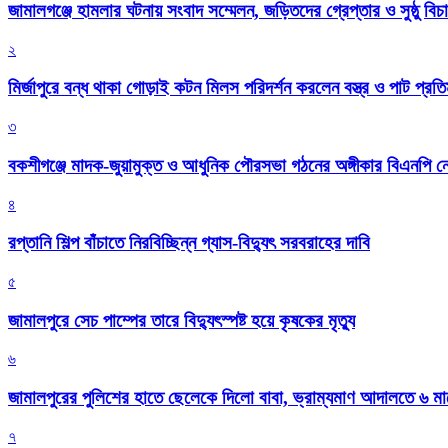
জামালগঞ্জে হামলার ঘটনায় সংবাদ সম্মেলন, জড়িতদের গ্রেপ্তার ও সুষ্ঠু বিচা
২
মির্জাপুরে বন্ধ থাকা গোড়াই কটন মিলস পরিদর্শন করলেন বস্ত্র ও পাট প্রতিমন
৩
বকশীগঞ্জে মাদক-জুয়ামুক্ত ও আধুনিক পৌরসভা গঠনের অঙ্গীকার বিএনপি ন
৪
রপ্তানি শিল্প বাঁচাতে নিরবিচ্ছিন্ন গ্যাস-বিদ্যুৎ সরবরাহের দাবি
৫
জামালপুরে সেচ পাম্পের তারে বিদ্যুৎস্পষ্ট হয়ে কৃষকের মৃত্যু
৬
জামালপুরের পুলিশের হাতে ছেলেকে দিলো বাবা, ভ্রাম্যমাণ আদালতে ৬ ম
৭