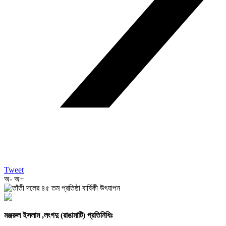
Tweet
অ-
অ+
মঞ্জরুল ইসলাম ,লংগদু (রাঙামাটি) প্রতিনিধিঃ