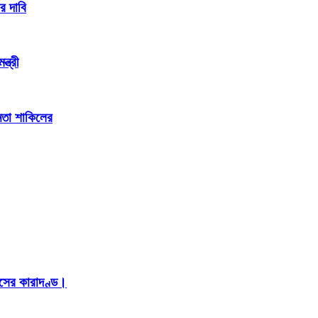
র দাবি
্ত্রী
েতা শাকিলের
াসের কারাদণ্ড।