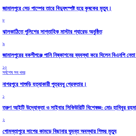
জামালপুরে সেচ পাম্পের তারে বিদ্যুৎস্পষ্ট হয়ে কৃষকের মৃত্যু।
৮
‎ঝালকাঠিতে পুলিশের সাপ্তাহিক মাস্টার প্যারেড অনুষ্ঠিত
৯
জামালপুরের বকশীগঞ্জে পানি নিষ্কাশনের ব্যবস্থা করে দিলেন বিএনপি নেত
১০
সর্বশেষ সব খবর
নাগরপুরে শাশুড়ি হত্যাকারী পুত্রবধু গ্রেফতার।
১
তরুণ আইটি উদ্যোক্তা ও সাইবার সিকিউরিটি বিশেষজ্ঞ: মোঃ হাবিবুর রহ
২
গোমস্তাপুরে সাপের কামড়ে বিছানায় ঘুমন্ত অবস্থায় শিশুর মৃত্যু