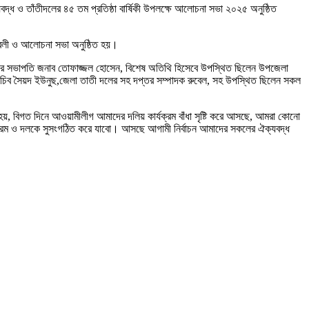
্ধ ও তাঁতীদলের ৪৫ তম প্রতিষ্ঠা বার্ষিকী উপলক্ষে আলোচনা সভা ২০২৫ অনুষ্ঠিত
য রেলী ও আলোচনা সভা অনুষ্ঠিত হয়।
নপির সভাপতি জনাব তোফাজ্জল হোসেন, বিশেষ অতিথি হিসেবে উপস্থিত ছিলেন উপজেলা
চিব সৈয়দ ইউনুছ,জেলা তাতী দলের সহ দপ্তর সম্পাদক রুবেল, সহ উপস্থিত ছিলেন সকল
ত হয়, বিগত দিনে আওয়ামীলীগ আমাদের দলিয় কার্যক্রম বাঁধা সৃষ্টি করে আসছে, আমরা কোনো
যক্রম ও দলকে সুসংগঠিত করে যাবো। আসছে আগামী নির্বাচন আমাদের সকলের ঐক্যবদ্ধ