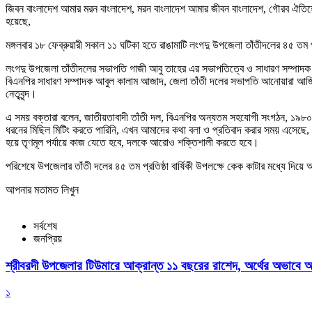
জিবন বাংলাদেশ আমার মরন বাংলাদেশ, মরন বাংলাদেশ আমার জীবন বাংলাদেশ, গৌরব ঐতিহ্যে
হয়েছে,
মঙ্গলবার ১৮ ফেব্রুয়ারী সকাল ১১ ঘটিকা হতে রাঙামাটি লংগদু উপজেলা তাঁতীদলের ৪৫ তম প্র
লংগদু উপজেলা তাঁতীদলের সভাপতি গাজী আবু তাহের এর সভাপতিত্বে ও সাধারণ সম্পাদক
বিএনপির সাধারণ সম্পাদক আবুল কালাম আজাদ, জেলা তাঁতী দলের সভাপতি আনোয়ারা আজি
নেতৃবৃন্দ।
এ সময় বক্তারা বলেন, জাতীয়তাবাদী তাঁতী দল, বিএনপির অন্যতম সহযোগী সংগঠন, ১৯৮০ সালে
ধরনের মিছিল মিটিং করতে পারিনি, এখন আমাদের কথা বলা ও প্রতিবাদ করার সময় এসেছে,
হয়ে তৃণমূল পর্যায়ে কাজ যেতে হবে, দলকে আরোও শক্তিশালী করতে হবে।
পরিশেষে উপজেলার তাঁতী দলের ৪৫ তম প্রতিষ্ঠা বার্ষিকী উপলক্ষে কেক কাটার মধ্যে দিয়ে অন
আপনার মতামত লিখুন
সর্বশেষ
জনপ্রিয়
শ্রীবরদী উপজেলার টিউমারে আক্রান্ত ১১ বছরের রাশেদ, অর্থের অভাবে অন
১