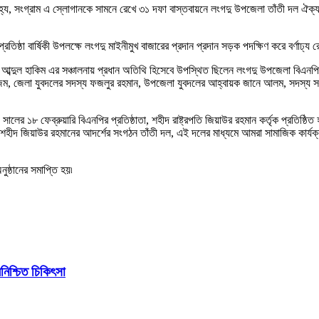
, সংগ্রাম এ স্লোগানকে সামনে রেখে ৩১ দফা বাস্তবায়নে লংগদু উপজেলা তাঁতী দল ঐক্যবদ
তিষ্ঠা বার্ষিকী উপলক্ষে লংগদু মাইনীমুখ বাজারের প্রদান প্রদান সড়ক পদক্ষিণ করে বর্ণাঢ্
 আব্দুল হাকিম এর সঞ্চালনায় প্রধান অতিথি হিসেবে উপস্থিত ছিলেন লংগদু উপজেলা বিএ
ম, জেলা যুবদলের সদস্য ফজলুর রহমান, উপজেলা যুবদলের আহ্বায়ক জানে আলম, সদস্য স
র ১৮ ফেব্রুয়ারি বিএনপির প্রতিষ্ঠাতা, শহীদ রাষ্ট্রপতি জিয়াউর রহমান কর্তৃক প্রতিষ্ঠি
 শহীদ জিয়াউর রহমানের আদর্শের সংগঠন তাঁতী দল, এই দলের মাধ্যমে আমরা সামাজিক কার্
ুষ্ঠানের সমাপ্তি হয়৷
িশ্চিত চিকিৎসা