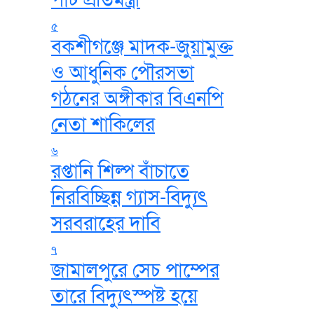
পাট প্রতিমন্ত্রী
৫
বকশীগঞ্জে মাদক-জুয়ামুক্ত
ও আধুনিক পৌরসভা
গঠনের অঙ্গীকার বিএনপি
নেতা শাকিলের
৬
রপ্তানি শিল্প বাঁচাতে
নিরবিচ্ছিন্ন গ্যাস-বিদ্যুৎ
সরবরাহের দাবি
৭
জামালপুরে সেচ পাম্পের
তারে বিদ্যুৎস্পষ্ট হয়ে