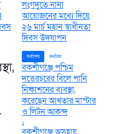
য
লংগদুতে নানা
ন
আয়োজনের মধ্যে দিয়ে
দিবস
২৬ মার্চ মহান স্বাধীনতা
দিবস উদযাপন
সর্বশেষ
জনপ্রিয়
্থা,
বকশীগঞ্জে পশ্চিম
দত্তেরচরের বিলে পানি
নিষ্কাশনের ব্যবস্থা,
করেছেন আখতার মাস্টার
ও লিটন আকন্দ
১
বকশীগঞ্জে অসহায়