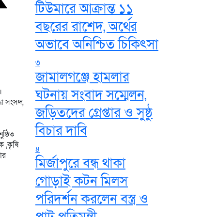
টিউমারে আক্রান্ত ১১
বছরের রাশেদ, অর্থের
অভাবে অনিশ্চিত চিকিৎসা
৩
জামালগঞ্জে হামলার
।
ঘটনায় সংবাদ সম্মেলন,
্ধা সংসদ,
জড়িতদের গ্রেপ্তার ও সুষ্ঠু
বিচার দাবি
ষ্ঠিত
ক ,কৃষি
৪
ার
মির্জাপুরে বন্ধ থাকা
গোড়াই কটন মিলস
পরিদর্শন করলেন বস্ত্র ও