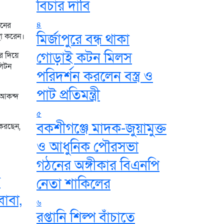
বিচার দাবি
৪
শনের
মির্জাপুরে বন্ধ থাকা
্থা করেন।
গোড়াই কটন মিলস
র দিয়ে
লিটন
পরিদর্শন করলেন বস্ত্র ও
পাট প্রতিমন্ত্রী
 আকন্দ
৫
বকশীগঞ্জে মাদক-জুয়ামুক্ত
 করছেন,
ও আধুনিক পৌরসভা
গঠনের অঙ্গীকার বিএনপি
র
নেতা শাকিলের
াবা,
৬
রপ্তানি শিল্প বাঁচাতে