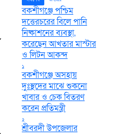
বকশীগঞ্জে পশ্চিম
দত্তেরচরের বিলে পানি
নিষ্কাশনের ব্যবস্থা,
করেছেন আখতার মাস্টার
ও লিটন আকন্দ
১
বকশীগঞ্জে অসহায়
দুঃস্থদের মাঝে শুকনো
খাবার ও চেক বিতরণ
করেন প্রতিমন্ত্রী
২
শ্রীবরদী উপজেলার