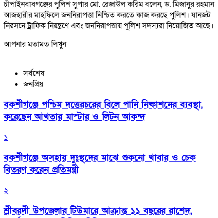
চাঁপাইনবাবগঞ্জের পুলিশ সুপার মো. রেজাউল করিম বলেন, ড. মিজানুর রহমান
আজহারীর মাহফিলে জননিরাপত্তা নিশ্চিত করতে কাজ করছে পুলিশ। যানজট
নিরসনে ট্রাফিক নিয়ন্ত্রণে এবং জননিরাপত্তায় পুলিশ সদস্যরা নিয়োজিত আছে।
আপনার মতামত লিখুন
সর্বশেষ
জনপ্রিয়
বকশীগঞ্জে পশ্চিম দত্তেরচরের বিলে পানি নিষ্কাশনের ব্যবস্থা,
করেছেন আখতার মাস্টার ও লিটন আকন্দ
১
বকশীগঞ্জে অসহায় দুঃস্থদের মাঝে শুকনো খাবার ও চেক
বিতরণ করেন প্রতিমন্ত্রী
২
শ্রীবরদী উপজেলার টিউমারে আক্রান্ত ১১ বছরের রাশেদ,