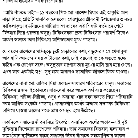
শাওন আহাম্মেদ= স্টাফ রিপোর্টারঃ
“আমি বাঁচতে চাই”—১১ বছরের শিশু মো. রাশেদ মিয়ার এই আকুতি যেন
নাড়া দিচ্ছে প্রতিটি মানবিক হৃদয়কে। শেরপুরের শ্রীবরদী উপজেলার ৩ নম্বর
কাকিলাকুড়া ইউনিয়নের খাটিয়াডাঙ্গা গ্রামের এই শিশুটি বর্তমানে পেটে
টিউমার নিয়ে গুরুতর অসুস্থ। চিকিৎসকরা দ্রুত চিকিৎসার পরামর্শ দিলেও
অর্থের অভাবে তার চিকিৎসা অনিশ্চয়তার মুখে পড়েছে।
যে বয়সে রাশেদের মাঠজুড়ে ছুটে বেড়ানোর কথা, বন্ধুদের সঙ্গে খেলাধুলা
আর হাসি-আনন্দে সময় কাটানোর কথা, সেই বয়সেই তাকে লড়তে হচ্ছে
কঠিন এক রোগের সঙ্গে। অসুস্থতার যন্ত্রণায় তার মুখের হাসি ম্লান হয়ে গেছে।
এখন তার একটাই স্বপ্ন—সুস্থ হয়ে আবারও স্বাভাবিক জীবনে ফিরে যাওয়া।
রাশেদের বাবা মো. রাকিব মিয়া একজন সাধারণ পরিবারের মানুষ। সন্তানের
চিকিৎসার জন্য ইতোমধ্যে ধার-দেনা করে অনেক অর্থ ব্যয় করেছেন।
চিকিৎসা, পরীক্ষা-নিরীক্ষা, ওষুধ ও অন্যান্য খরচ বহন করতে গিয়ে পরিবারটি
চরম আর্থিক সংকটে পড়েছে। প্রয়োজনীয় অর্থের অভাবে সন্তানের চিকিৎসা
চালিয়ে যাওয়া তাদের পক্ষে প্রায় অসম্ভব হয়ে উঠেছে।
একদিকে সন্তানের জীবন নিয়ে উৎকণ্ঠা, অন্যদিকে অর্থের অভাব—এই দুই
দুশ্চিন্তায় দিশেহারা রাশেদের পরিবার। তাই সমাজের বিত্তবান, হৃদয়বান ও
সামর্থ্যবান ব্যক্তিদের কাছে সন্তানের জীবন বাঁচাতে সহযোগিতার আকুল