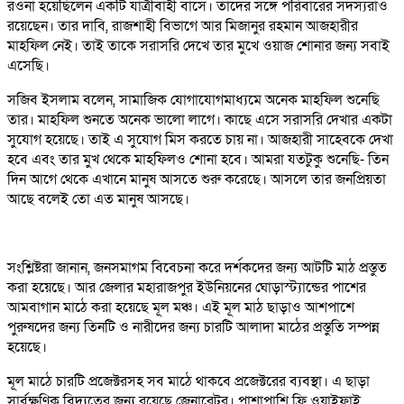
রওনা হয়েছিলেন একটি যাত্রীবাহী বাসে। তাদের সঙ্গে পরিবারের সদস্যরাও
রয়েছেন। তার দাবি, রাজশাহী বিভাগে আর মিজানুর রহমান আজহারীর
মাহফিল নেই। তাই তাকে সরাসরি দেখে তার মুখে ওয়াজ শোনার জন্য সবাই
এসেছি।
সজিব ইসলাম বলেন, সামাজিক যোগাযোগমাধ্যমে অনেক মাহফিল শুনেছি
তার। মাহফিল শুনতে অনেক ভালো লাগে। কাছে এসে সরাসরি দেখার একটা
সুযোগ হয়েছে। তাই এ সুযোগ মিস করতে চায় না। আজহারী সাহেবকে দেখা
হবে এবং তার মুখ থেকে মাহফিলও শোনা হবে। আমরা যতটুকু শুনেছি- তিন
দিন আগে থেকে এখানে মানুষ আসতে শুরু করেছে। আসলে তার জনপ্রিয়তা
আছে বলেই তো এত মানুষ আসছে।
সংশ্লিষ্টরা জানান, জনসমাগম বিবেচনা করে দর্শকদের জন্য আটটি মাঠ প্রস্তুত
করা হয়েছে। আর জেলার মহারাজপুর ইউনিয়নের ঘোড়াস্ট্যান্ডের পাশের
আমবাগান মাঠে করা হয়েছে মূল মঞ্চ। এই মূল মাঠ ছাড়াও আশপাশে
পুরুষদের জন্য তিনটি ও নারীদের জন্য চারটি আলাদা মাঠের প্রস্তুতি সম্পন্ন
হয়েছে।
মূল মাঠে চারটি প্রজেক্টরসহ সব মাঠে থাকবে প্রজেক্টরের ব্যবস্থা। এ ছাড়া
সার্বক্ষণিক বিদ্যুতের জন্য রয়েছে জেনারেটর। পাশাপাশি ফ্রি ওয়াইফাই,