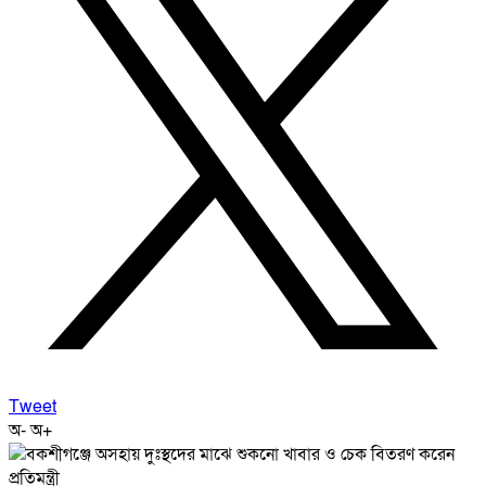
Tweet
অ-
অ+