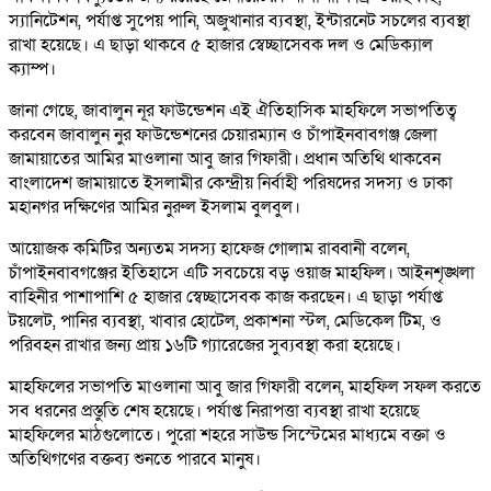
স্যানিটেশন, পর্যাপ্ত সুপেয় পানি, অজুখানার ব্যবস্থা, ইন্টারনেট সচলের ব্যবস্থা
রাখা হয়েছে। এ ছাড়া থাকবে ৫ হাজার স্বেচ্ছাসেবক দল ও মেডিক্যাল
ক্যাম্প।
জানা গেছে, জাবালুন নূর ফাউন্ডেশন এই ঐতিহাসিক মাহফিলে সভাপতিত্ব
করবেন জাবালুন নুর ফাউন্ডেশনের চেয়ারম্যান ও চাঁপাইনবাবগঞ্জ জেলা
জামায়াতের আমির মাওলানা আবু জার গিফারী। প্রধান অতিথি থাকবেন
বাংলাদেশ জামায়াতে ইসলামীর কেন্দ্রীয় নির্বাহী পরিষদের সদস্য ও ঢাকা
মহানগর দক্ষিণের আমির নুরুল ইসলাম বুলবুল।
আয়োজক কমিটির অন্যতম সদস্য হাফেজ গোলাম রাব্বানী বলেন,
চাঁপাইনবাবগঞ্জের ইতিহাসে এটি সবচেয়ে বড় ওয়াজ মাহফিল। আইনশৃঙ্খলা
বাহিনীর পাশাপাশি ৫ হাজার স্বেচ্ছাসেবক কাজ করছেন। এ ছাড়া পর্যাপ্ত
টয়লেট, পানির ব্যবস্থা, খাবার হোটেল, প্রকাশনা স্টল, মেডিকেল টিম, ও
পরিবহন রাখার জন্য প্রায় ১৬টি গ্যারেজের সুব্যবস্থা করা হয়েছে।
মাহফিলের সভাপতি মাওলানা আবু জার গিফারী বলেন, মাহফিল সফল করতে
সব ধরনের প্রস্তুতি শেষ হয়েছে। পর্যাপ্ত নিরাপত্তা ব্যবস্থা রাখা হয়েছে
মাহফিলের মাঠগুলোতে। পুরো শহরে সাউন্ড সিস্টেমের মাধ্যমে বক্তা ও
অতিথিগণের বক্তব্য শুনতে পারবে মানুষ।