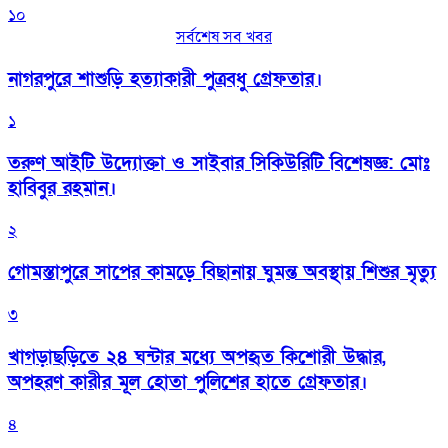
১০
সর্বশেষ সব খবর
নাগরপুরে শাশুড়ি হত্যাকারী পুত্রবধু গ্রেফতার।
১
তরুণ আইটি উদ্যোক্তা ও সাইবার সিকিউরিটি বিশেষজ্ঞ: মোঃ
হাবিবুর রহমান।
২
গোমস্তাপুরে সাপের কামড়ে বিছানায় ঘুমন্ত অবস্থায় শিশুর মৃত্যু
৩
খাগড়াছড়িতে ২৪ ঘন্টার মধ্যে অপহৃত কিশোরী উদ্ধার,
অপহরণ কারীর মূল হোতা পুলিশের হাতে গ্রেফতার।
৪