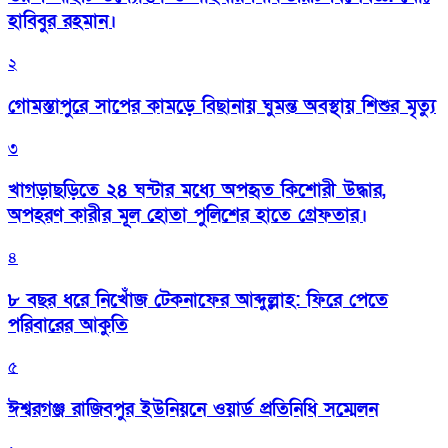
হাবিবুর রহমান।
২
গোমস্তাপুরে সাপের কামড়ে বিছানায় ঘুমন্ত অবস্থায় শিশুর মৃত্যু
৩
খাগড়াছড়িতে ২৪ ঘন্টার মধ্যে অপহৃত কিশোরী উদ্ধার,
অপহরণ কারীর মূল হোতা পুলিশের হাতে গ্রেফতার।
৪
৮ বছর ধরে নিখোঁজ টেকনাফের আব্দুল্লাহ: ফিরে পেতে
পরিবারের আকুতি
৫
ঈশ্বরগঞ্জ রাজিবপুর ইউনিয়নে ওয়ার্ড প্রতিনিধি সম্মেলন