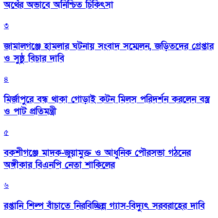
অর্থের অভাবে অনিশ্চিত চিকিৎসা
৩
জামালগঞ্জে হামলার ঘটনায় সংবাদ সম্মেলন, জড়িতদের গ্রেপ্তার
ও সুষ্ঠু বিচার দাবি
৪
মির্জাপুরে বন্ধ থাকা গোড়াই কটন মিলস পরিদর্শন করলেন বস্ত্র
ও পাট প্রতিমন্ত্রী
৫
বকশীগঞ্জে মাদক-জুয়ামুক্ত ও আধুনিক পৌরসভা গঠনের
অঙ্গীকার বিএনপি নেতা শাকিলের
৬
রপ্তানি শিল্প বাঁচাতে নিরবিচ্ছিন্ন গ্যাস-বিদ্যুৎ সরবরাহের দাবি