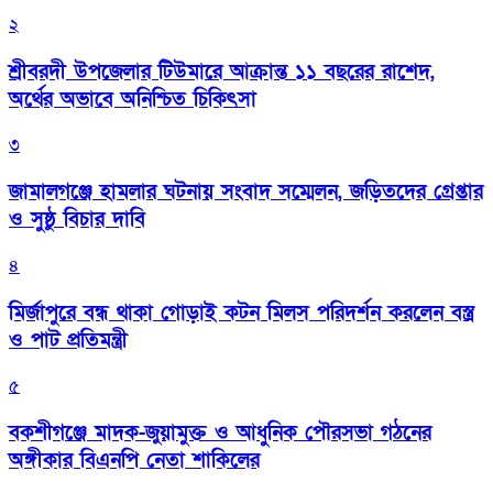
২
শ্রীবরদী উপজেলার টিউমারে আক্রান্ত ১১ বছরের রাশেদ,
অর্থের অভাবে অনিশ্চিত চিকিৎসা
৩
জামালগঞ্জে হামলার ঘটনায় সংবাদ সম্মেলন, জড়িতদের গ্রেপ্তার
ও সুষ্ঠু বিচার দাবি
৪
মির্জাপুরে বন্ধ থাকা গোড়াই কটন মিলস পরিদর্শন করলেন বস্ত্র
ও পাট প্রতিমন্ত্রী
৫
বকশীগঞ্জে মাদক-জুয়ামুক্ত ও আধুনিক পৌরসভা গঠনের
অঙ্গীকার বিএনপি নেতা শাকিলের