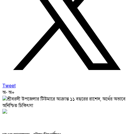
Tweet
অ-
অ+