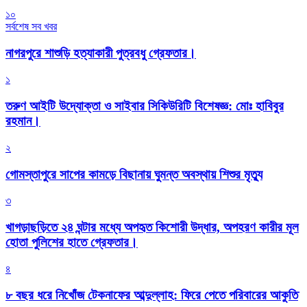
১০
সর্বশেষ সব খবর
নাগরপুরে শাশুড়ি হত্যাকারী পুত্রবধু গ্রেফতার।
১
তরুণ আইটি উদ্যোক্তা ও সাইবার সিকিউরিটি বিশেষজ্ঞ: মোঃ হাবিবুর
রহমান।
২
গোমস্তাপুরে সাপের কামড়ে বিছানায় ঘুমন্ত অবস্থায় শিশুর মৃত্যু
৩
খাগড়াছড়িতে ২৪ ঘন্টার মধ্যে অপহৃত কিশোরী উদ্ধার, অপহরণ কারীর মূল
হোতা পুলিশের হাতে গ্রেফতার।
৪
৮ বছর ধরে নিখোঁজ টেকনাফের আব্দুল্লাহ: ফিরে পেতে পরিবারের আকুতি