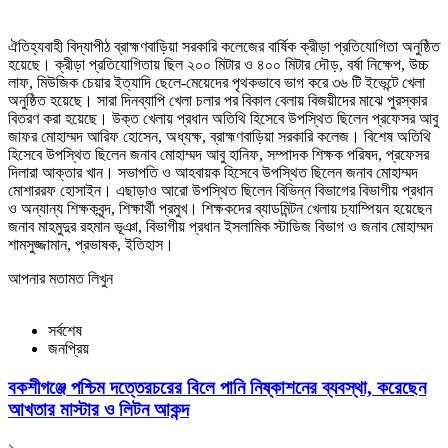
ঐতিহ্যবাহী বিদ্যাপীঠ ব্রাহ্মণবাড়িয়া সরকারি কলেজের বার্ষিক ক্রীড়া প্রতিযোগিতা অনুষ্ঠিত
হয়েছে। ক্রীড়া প্রতিযোগিতায় ছিল ২০০ মিটার ও ৪০০ মিটার দৌড়, বর্ষা নিক্ষেপ, উচ্চ
লাফ, মিউজিক চেয়ার ইত্যাদি ছেলে-মেয়েদের পৃথকভাবে ভাগ করে ৩৬ টি ইভেন্টে খেলা
অনুষ্ঠিত হয়েছে। সারা দিনব্যাপি খেলা চলার পর বিকাল বেলায় বিজয়ীদের মাঝে পুরস্কার
বিতরণ করা হয়েছে। উক্ত খেলায় প্রধান অতিথি হিসেবে উপস্থিত ছিলেন প্রফেসর আবু
জাফর মোহাম্মদ আরিফ হোসেন, অধ্যক্ষ, ব্রাহ্মণবাড়িয়া সরকারি কলেজ। বিশেষ অতিথি
হিসেবে উপস্থিত ছিলেন জনাব মোহাম্মদ আবু হানিফ, সম্পাদক শিক্ষক পরিষদ, প্রফেসর
দিলারা আক্তার খান। সভাপতি ও আহবায়ক হিসেবে উপস্থিত ছিলেন জনাব মোহাম্মদ
মোশাররফ হোসাইন। এছাড়াও আরো উপস্থিত ছিলেন বিভিন্ন বিভাগের বিভাগীয় প্রধান
ও অন্যান্য শিক্ষকবৃন্দ, শিক্ষার্থী প্রমুখ। শিক্ষকদের ব্যাডমিন্টন খেলায় চ্যাম্পিয়ন হয়েছেন
জনাব মাহমুদুর রহমান ভূঞা, বিভাগীয় প্রধান ইসলামিক স্টাডিজ বিভাগ ও জনাব মোহাম্মদ
শামসুজ্জামান, প্রভাষক, ইতিহাস।
আপনার মতামত লিখুন
সর্বশেষ
জনপ্রিয়
বকশীগঞ্জে পশ্চিম দত্তেরচরের বিলে পানি নিষ্কাশনের ব্যবস্থা, করেছেন
আখতার মাস্টার ও লিটন আকন্দ
১