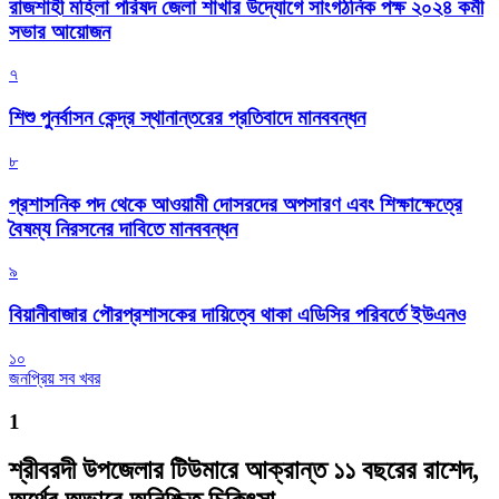
রাজশাহী মহিলা পরিষদ জেলা শাখার উদ্যোগে সাংগঠনিক পক্ষ ২০২৪ কর্মী
সভার আয়োজন
৭
শিশু পুনর্বাসন কেন্দ্র স্থানান্তরের প্রতিবাদে মানববন্ধন
৮
প্রশাসনিক পদ থেকে আওয়ামী দোসরদের অপসারণ এবং শিক্ষাক্ষেত্রে
বৈষম্য নিরসনের দাবিতে মানববন্ধন
৯
বিয়ানীবাজার পৌরপ্রশাসকের দায়িত্বে থাকা এডিসির পরিবর্তে ইউএনও
১০
জনপ্রিয় সব খবর
1
শ্রীবরদী উপজেলার টিউমারে আক্রান্ত ১১ বছরের রাশেদ,