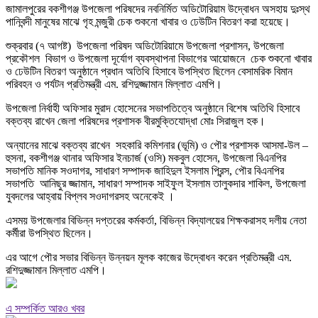
জামালপুরের বকশীগঞ্জ উপজেলা পরিষদের নবনির্মিত অডিটোরিয়াম উদ্বোধন অসহায় দুঃস্থ
পানিবন্দী মানুষের মাঝে গৃহ মন্জুরী চেক শুকনো খাবার ও ঢেউটিন বিতরণ করা হয়েছে।
শুক্রবার (৭ আগষ্ট) উপজেলা পরিষদ অডিটোরিয়ামে উপজেলা প্রশাসন, উপজেলা
প্রকৌশল বিভাগ ও উপজেলা দূর্যোগ ব্যবস্থাপনা বিভাগের আয়োজনে চেক শুকনো খাবার
ও ঢেউটিন বিতরণ অনুষ্ঠানে প্রধান অতিথি হিসাবে উপস্থিত ছিলেন বেসামরিক বিমান
পরিবহন ও পর্যটন প্রতিমন্ত্রী এম. রশিদুজ্জামান মিল্লাত এমপি।
উপজেলা নির্বাহী অফিসার মুরাদ হোসেনের সভাপতিত্বে অনুষ্ঠানে বিশেষ অতিথি হিসাবে
বক্তব্য রাখেন জেলা পরিষদের প্রশাসক বীরমুক্তিযোদ্ধা মোঃ সিরাজুল হক।
অন্যানের মাঝে বক্তব্য রাখেন সহকারি কমিশনার (ভূমি) ও পৌর প্রশাসক আসমা-উল –
হুসনা, বকশীগঞ্জ থানার অফিসার ইনচার্জ (ওসি) মকবুল হোসেন, উপজেলা বিএনপির
সভাপতি মানিক সওদাগর, সাধারণ সম্পাদক জাহিদুল ইসলাম প্রিন্স, পৌর বিএনপির
সভাপতি আনিছুর জ্জামান, সাধারণ সম্পাদক সাইফুল ইসলাম তালুকদার শাকিল, উপজেলা
যুবদলের আহ্বায় বিপ্লব সওদাগরসহ অনেকেই ।
এসময় উপজেলার বিভিন্ন দপ্তরের কর্মকর্তা, বিভিন্ন বিদ্যালয়ের শিক্ষকরাসহ দলীয় নেতা
কর্মীরা উপস্থিত ছিলেন।
এর আগে পৌর সভার বিভিন্ন উন্নয়ন মূলক কাজের উদ্বোধন করেন প্রতিমন্ত্রী এম.
রশিদুজ্জামান মিল্লাত এমপি।
এ সম্পর্কিত আরও খবর