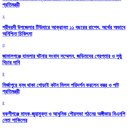
প্রতিমন্ত্রী
২
শ্রীবরদী উপজেলার টিউমারে আক্রান্ত ১১ বছরের রাশেদ, অর্থের অভাবে
অনিশ্চিত চিকিৎসা
৩
জামালগঞ্জে হামলার ঘটনায় সংবাদ সম্মেলন, জড়িতদের গ্রেপ্তার ও সুষ্ঠু
বিচার দাবি
৪
মির্জাপুরে বন্ধ থাকা গোড়াই কটন মিলস পরিদর্শন করলেন বস্ত্র ও পাট
প্রতিমন্ত্রী
৫
বকশীগঞ্জে মাদক-জুয়ামুক্ত ও আধুনিক পৌরসভা গঠনের অঙ্গীকার বিএনপি
নেতা শাকিলের