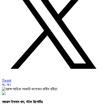
Tweet
অ-
অ+
নজরুল ইসলাম খান, স্টাফ রিপোর্টার