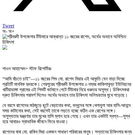
Tweet
অ-
অ+
শাওন আহাম্মেদ= স্টাফ রিপোর্টারঃ
“আমি বাঁচতে চাই”—১১ বছরের শিশু মো. রাশেদ মিয়ার এই আকুতি যেন নাড়া দিচ্ছে
প্রতিটি মানবিক হৃদয়কে। শেরপুরের শ্রীবরদী উপজেলার ৩ নম্বর কাকিলাকুড়া ইউনিয়নের
খাটিয়াডাঙ্গা গ্রামের এই শিশুটি বর্তমানে পেটে টিউমার নিয়ে গুরুতর অসুস্থ। চিকিৎসকরা
দ্রুত চিকিৎসার পরামর্শ দিলেও অর্থের অভাবে তার চিকিৎসা অনিশ্চয়তার মুখে পড়েছে।
যে বয়সে রাশেদের মাঠজুড়ে ছুটে বেড়ানোর কথা, বন্ধুদের সঙ্গে খেলাধুলা আর হাসি-আনন্দে
সময় কাটানোর কথা, সেই বয়সেই তাকে লড়তে হচ্ছে কঠিন এক রোগের সঙ্গে।
অসুস্থতার যন্ত্রণায় তার মুখের হাসি ম্লান হয়ে গেছে। এখন তার একটাই স্বপ্ন—সুস্থ
হয়ে আবারও স্বাভাবিক জীবনে ফিরে যাওয়া।
রাশেদের বাবা মো. রাকিব মিয়া একজন সাধারণ পরিবারের মানুষ। সন্তানের চিকিৎসার জন্য