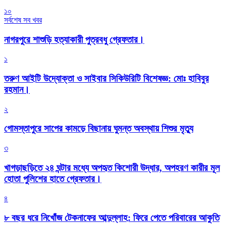
১০
সর্বশেষ সব খবর
নাগরপুরে শাশুড়ি হত্যাকারী পুত্রবধু গ্রেফতার।
১
তরুণ আইটি উদ্যোক্তা ও সাইবার সিকিউরিটি বিশেষজ্ঞ: মোঃ হাবিবুর
রহমান।
২
গোমস্তাপুরে সাপের কামড়ে বিছানায় ঘুমন্ত অবস্থায় শিশুর মৃত্যু
৩
খাগড়াছড়িতে ২৪ ঘন্টার মধ্যে অপহৃত কিশোরী উদ্ধার, অপহরণ কারীর মূল
হোতা পুলিশের হাতে গ্রেফতার।
৪
৮ বছর ধরে নিখোঁজ টেকনাফের আব্দুল্লাহ: ফিরে পেতে পরিবারের আকুতি