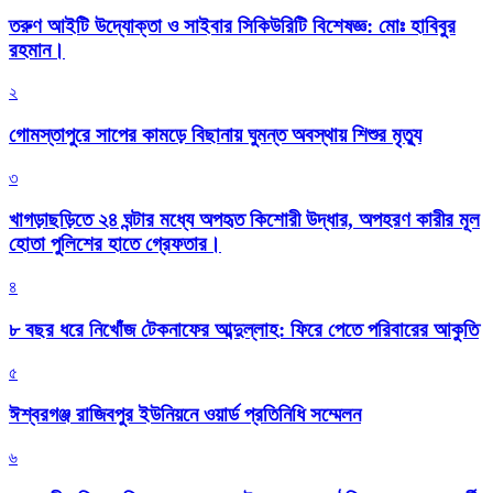
তরুণ আইটি উদ্যোক্তা ও সাইবার সিকিউরিটি বিশেষজ্ঞ: মোঃ হাবিবুর
রহমান।
২
গোমস্তাপুরে সাপের কামড়ে বিছানায় ঘুমন্ত অবস্থায় শিশুর মৃত্যু
৩
খাগড়াছড়িতে ২৪ ঘন্টার মধ্যে অপহৃত কিশোরী উদ্ধার, অপহরণ কারীর মূল
হোতা পুলিশের হাতে গ্রেফতার।
৪
৮ বছর ধরে নিখোঁজ টেকনাফের আব্দুল্লাহ: ফিরে পেতে পরিবারের আকুতি
৫
ঈশ্বরগঞ্জ রাজিবপুর ইউনিয়নে ওয়ার্ড প্রতিনিধি সম্মেলন
৬