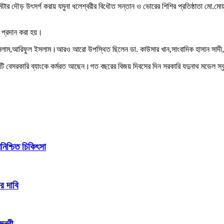
োমিটার দৌড় উৎসর্গ করায় যমুনা ধলেশ্বরীর বিধৌত সন্তান ও ভোরের শিশির প্রতিষ্ঠাতা মো.মো
ক প্রদান করা হয়।
সলাম,আরিফুল ইসলাম।আরও আরো উপস্থিত ছিলেন ডা. কাউসার খান,সাংবাদিক হাসান সাদী,সাধ
ি বেসরকারি ব্যাংকে কর্মরত আছেন।গত বছরের বিজয় দিবসের দিন সরকারি যদুনাথ মডেল স্কু
িশ্চিত চিকিৎসা
র দাবি
্ত্রী