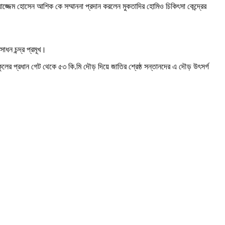
য়াজ্জেম হোসেন আশিক কে সম্মাননা প্রদান করলেন মুকতাদির হোমিও চিকিৎসা কেন্দ্রের
ন চন্দ্র প্রমূখ।
লের প্রধান গেট থেকে ৫৩ কি.মি দৌড় দিয়ে জাতির শ্রেষ্ঠ সন্তানদের এ দৌড় উৎসর্গ