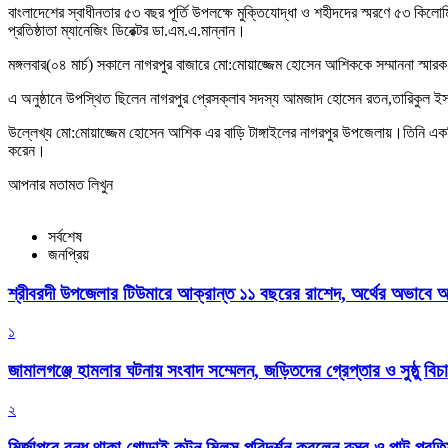
বাংলাদেশের স্বাধীনতার ৫৩ বছর পূর্তি উপলক্ষে মুক্তিযোদ্ধা ও শহীদদের স্মরণে ৫৩ কিল
প্রতিষ্ঠাতা ম্যানেজিং ডিরেক্টর ডা.এম.এ.মান্নান।
মঙ্গলবার(০৪ মার্চ) সকালে নাগরপুর বাজারে মো:মোয়াজ্জেম হোসেন আশিককে সম্মাননা স্মার
এ অনুষ্ঠানে উপস্থিত ছিলেন নাগরপুর প্রেসক্লাব সদস্য আমজাদ হোসেন রতন,তারিকুল ই
উল্লেখ্য মো:মোয়াজ্জেম হোসেন আশিক এর বাড়ি টাঙ্গাইলের নাগরপুর উপজেলায়।তিনি একট
করেন।
আপনার মতামত লিখুন
সর্বশেষ
জনপ্রিয়
শ্রীবরদী উপজেলার টিউমারে আক্রান্ত ১১ বছরের রাশেদ, অর্থের অভাবে অন
১
জামালগঞ্জে হামলার ঘটনায় সংবাদ সম্মেলন, জড়িতদের গ্রেপ্তার ও সুষ্ঠু বিচা
২
মির্জাপুরে বন্ধ থাকা গোড়াই কটন মিলস পরিদর্শন করলেন বস্ত্র ও পাট প্রতিমন