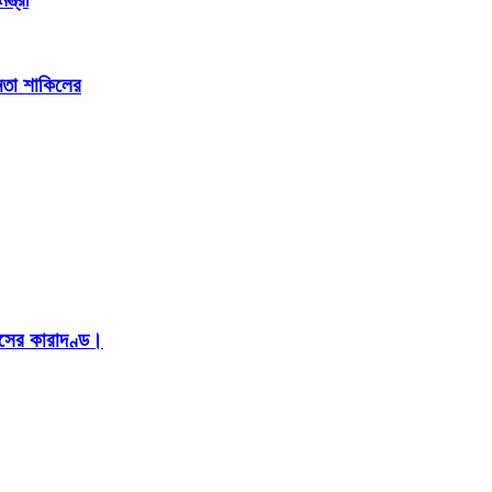
েতা শাকিলের
াসের কারাদণ্ড।