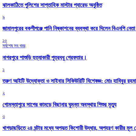
‎ঝালকাঠিতে পুলিশের সাপ্তাহিক মাস্টার প্যারেড অনুষ্ঠিত
৯
জামালপুরের বকশীগঞ্জে পানি নিষ্কাশনের ব্যবস্থা করে দিলেন বিএনপি নেত
১০
সর্বশেষ সব খবর
নাগরপুরে শাশুড়ি হত্যাকারী পুত্রবধু গ্রেফতার।
১
তরুণ আইটি উদ্যোক্তা ও সাইবার সিকিউরিটি বিশেষজ্ঞ: মোঃ হাবিবুর রহ
২
গোমস্তাপুরে সাপের কামড়ে বিছানায় ঘুমন্ত অবস্থায় শিশুর মৃত্যু
৩
খাগড়াছড়িতে ২৪ ঘন্টার মধ্যে অপহৃত কিশোরী উদ্ধার, অপহরণ কারীর মূল