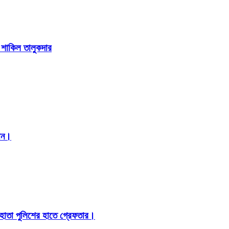
া শাকিল তালুকদার
মান।
 হোতা পুলিশের হাতে গ্রেফতার।