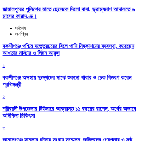
জামালপুরের পুলিশের হাতে ছেলেকে দিলো বাবা, ভ্রাম্যমাণ আদালতে ৬
মাসের কারাদণ্ড।
সর্বশেষ
জনপ্রিয়
বকশীগঞ্জে পশ্চিম দত্তেরচরের বিলে পানি নিষ্কাশনের ব্যবস্থা, করেছেন
আখতার মাস্টার ও লিটন আকন্দ
১
বকশীগঞ্জে অসহায় দুঃস্থদের মাঝে শুকনো খাবার ও চেক বিতরণ করেন
প্রতিমন্ত্রী
২
শ্রীবরদী উপজেলার টিউমারে আক্রান্ত ১১ বছরের রাশেদ, অর্থের অভাবে
অনিশ্চিত চিকিৎসা
৩
জামালগঞ্জে হামলার ঘটনায় সংবাদ সম্মেলন, জড়িতদের গ্রেপ্তার ও সুষ্ঠু