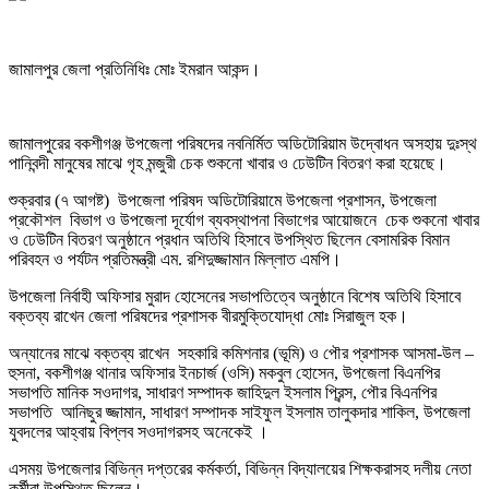
জামালপুর জেলা প্রতিনিধিঃ মোঃ ইমরান আকন্দ।
জামালপুরের বকশীগঞ্জ উপজেলা পরিষদের নবনির্মিত অডিটোরিয়াম উদ্বোধন অসহায় দুঃস্থ
পানিবন্দী মানুষের মাঝে গৃহ মন্জুরী চেক শুকনো খাবার ও ঢেউটিন বিতরণ করা হয়েছে।
শুক্রবার (৭ আগষ্ট) উপজেলা পরিষদ অডিটোরিয়ামে উপজেলা প্রশাসন, উপজেলা
প্রকৌশল বিভাগ ও উপজেলা দূর্যোগ ব্যবস্থাপনা বিভাগের আয়োজনে চেক শুকনো খাবার
ও ঢেউটিন বিতরণ অনুষ্ঠানে প্রধান অতিথি হিসাবে উপস্থিত ছিলেন বেসামরিক বিমান
পরিবহন ও পর্যটন প্রতিমন্ত্রী এম. রশিদুজ্জামান মিল্লাত এমপি।
উপজেলা নির্বাহী অফিসার মুরাদ হোসেনের সভাপতিত্বে অনুষ্ঠানে বিশেষ অতিথি হিসাবে
বক্তব্য রাখেন জেলা পরিষদের প্রশাসক বীরমুক্তিযোদ্ধা মোঃ সিরাজুল হক।
অন্যানের মাঝে বক্তব্য রাখেন সহকারি কমিশনার (ভূমি) ও পৌর প্রশাসক আসমা-উল –
হুসনা, বকশীগঞ্জ থানার অফিসার ইনচার্জ (ওসি) মকবুল হোসেন, উপজেলা বিএনপির
সভাপতি মানিক সওদাগর, সাধারণ সম্পাদক জাহিদুল ইসলাম প্রিন্স, পৌর বিএনপির
সভাপতি আনিছুর জ্জামান, সাধারণ সম্পাদক সাইফুল ইসলাম তালুকদার শাকিল, উপজেলা
যুবদলের আহ্বায় বিপ্লব সওদাগরসহ অনেকেই ।
এসময় উপজেলার বিভিন্ন দপ্তরের কর্মকর্তা, বিভিন্ন বিদ্যালয়ের শিক্ষকরাসহ দলীয় নেতা
কর্মীরা উপস্থিত ছিলেন।