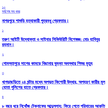
১০
সর্বশেষ সব খবর
নাগরপুরে শাশুড়ি হত্যাকারী পুত্রবধু গ্রেফতার।
১
তরুণ আইটি উদ্যোক্তা ও সাইবার সিকিউরিটি বিশেষজ্ঞ: মোঃ হাবিবুর
রহমান।
২
গোমস্তাপুরে সাপের কামড়ে বিছানায় ঘুমন্ত অবস্থায় শিশুর মৃত্যু
৩
খাগড়াছড়িতে ২৪ ঘন্টার মধ্যে অপহৃত কিশোরী উদ্ধার, অপহরণ কারীর মূল
হোতা পুলিশের হাতে গ্রেফতার।
৪
৮ বছর ধরে নিখোঁজ টেকনাফের আব্দুল্লাহ: ফিরে পেতে পরিবারের আকুতি