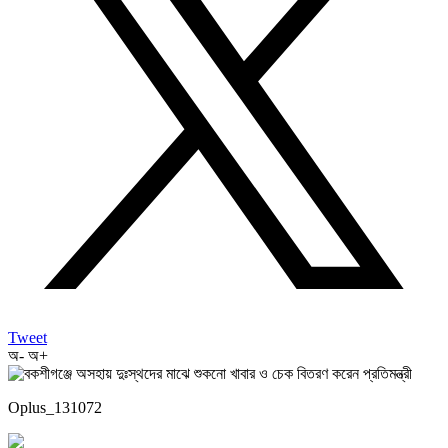
Tweet
অ-
অ+
Oplus_131072