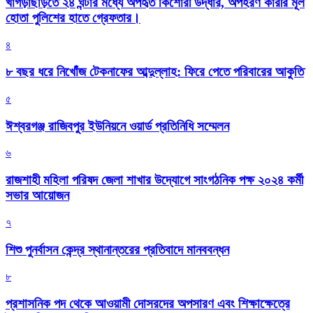
খাগড়াছড়িতে ২৪ ঘন্টার মধ্যে অপহৃত কিশোরী উদ্ধার, অপহরণ কারীর মূল
হোতা পুলিশের হাতে গ্রেফতার।
৪
৮ বছর ধরে নিখোঁজ টেকনাফের আব্দুল্লাহ: ফিরে পেতে পরিবারের আকুতি
৫
ঈশ্বরগঞ্জ রাজিবপুর ইউনিয়নে ওয়ার্ড প্রতিনিধি সম্মেলন
৬
রাজশাহী মহিলা পরিষদ জেলা শাখার উদ্যোগে সাংগঠনিক পক্ষ ২০২৪ কর্মী
সভার আয়োজন
৭
শিশু পুনর্বাসন কেন্দ্র স্থানান্তরের প্রতিবাদে মানববন্ধন
৮
প্রশাসনিক পদ থেকে আওয়ামী দোসরদের অপসারণ এবং শিক্ষাক্ষেত্রে