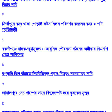
বিচার দাবি
৪
মির্জাপুরে বন্ধ থাকা গোড়াই কটন মিলস পরিদর্শন করলেন বস্ত্র ও পাট
প্রতিমন্ত্রী
৫
বকশীগঞ্জে মাদক-জুয়ামুক্ত ও আধুনিক পৌরসভা গঠনের অঙ্গীকার বিএনপি
নেতা শাকিলের
৬
রপ্তানি শিল্প বাঁচাতে নিরবিচ্ছিন্ন গ্যাস-বিদ্যুৎ সরবরাহের দাবি
৭
জামালপুরে সেচ পাম্পের তারে বিদ্যুৎস্পষ্ট হয়ে কৃষকের মৃত্যু
৮