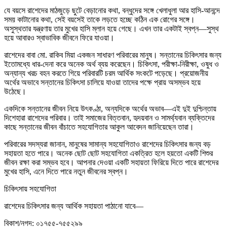
যে বয়সে রাশেদের মাঠজুড়ে ছুটে বেড়ানোর কথা, বন্ধুদের সঙ্গে খেলাধুলা আর হাসি-আনন্দে
সময় কাটানোর কথা, সেই বয়সেই তাকে লড়তে হচ্ছে কঠিন এক রোগের সঙ্গে।
অসুস্থতার যন্ত্রণায় তার মুখের হাসি ম্লান হয়ে গেছে। এখন তার একটাই স্বপ্ন—সুস্থ
হয়ে আবারও স্বাভাবিক জীবনে ফিরে যাওয়া।
রাশেদের বাবা মো. রাকিব মিয়া একজন সাধারণ পরিবারের মানুষ। সন্তানের চিকিৎসার জন্য
ইতোমধ্যে ধার-দেনা করে অনেক অর্থ ব্যয় করেছেন। চিকিৎসা, পরীক্ষা-নিরীক্ষা, ওষুধ ও
অন্যান্য খরচ বহন করতে গিয়ে পরিবারটি চরম আর্থিক সংকটে পড়েছে। প্রয়োজনীয়
অর্থের অভাবে সন্তানের চিকিৎসা চালিয়ে যাওয়া তাদের পক্ষে প্রায় অসম্ভব হয়ে
উঠেছে।
একদিকে সন্তানের জীবন নিয়ে উৎকণ্ঠা, অন্যদিকে অর্থের অভাব—এই দুই দুশ্চিন্তায়
দিশেহারা রাশেদের পরিবার। তাই সমাজের বিত্তবান, হৃদয়বান ও সামর্থ্যবান ব্যক্তিদের
কাছে সন্তানের জীবন বাঁচাতে সহযোগিতার আকুল আবেদন জানিয়েছেন তারা।
পরিবারের সদস্যরা জানান, মানুষের সামান্য সহযোগিতাও রাশেদের চিকিৎসার জন্য বড়
সহায়তা হতে পারে। অনেক ছোট ছোট সহযোগিতা একত্রিত হলে হয়তো একটি শিশুর
জীবন রক্ষা করা সম্ভব হবে। আপনার দেওয়া একটি সহায়তা ফিরিয়ে দিতে পারে রাশেদের
মুখের হাসি, এনে দিতে পারে নতুন জীবনের স্বপ্ন।
চিকিৎসায় সহযোগিতা
রাশেদের চিকিৎসার জন্য আর্থিক সহায়তা পাঠানো যাবে—
বিকাশ/নগদ: ০১৭৫৫-৭৫৫২৯৯