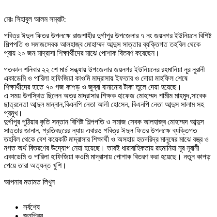
মোঃ সিহাবুল আলম সম্রাট:
পবিত্র ঈদুল ফিতর উপলক্ষে রাজশাহীর দুর্গাপুর উপজেলার ৭ নং জয়নগর ইউনিয়নে বিশিষ্ট
শিল্পপতি ও সমাজসেবক আলহাজ্ব মোহাম্মদ আব্দুস সাত্তার ব্যক্তিগত তহবিল থেকে
প্রায় ২০ জন মাদ্রাসা শিক্ষার্থীদের মাঝে পোশাক বিতরণ করেছেন।
গতকাল শনিবার ২২ শে মার্চ সন্ধ্যায় উপজেলার জয়নগর ইউনিয়নের রহমানিয়া নূর নূরানী
একাডেমি ও পারিলা হাফিজিয়া কাওমি মাদ্রাসায় ইফতার ও দোয়া মাহফিল শেষে
শিক্ষার্থীদের হাতে ৭০ গজ কাপড় ও জুব্বা বানানোর টাকা তুলে দেয়া হয়েছে।
এ সময় উপস্থিত ছিলেন অত্র মাদ্রাসার শিক্ষক হাফেজ মোহাম্মদ শামীম মাহমুদ,সাবেক
ছাত্রনেতা আব্দুল মান্নান,বিএনপি নেতা আলী হোসেন, বিএনপি নেতা আব্দুস সালাম সহ
প্রমুখ।
দুর্গাপুর পুঠিয়ার কৃতি সন্তান বিশিষ্ট শিল্পপতি ও সমাজ সেবক আলহাজ্ব মোহাম্মদ আব্দুস
সাত্তার জানান, প্রতিবছরের ন্যায় এবারও পবিত্র ঈদুল ফিতর উপলক্ষে ব্যক্তিগত
তহবিল থেকে বেশ কয়েকটি মাদ্রাসার শিক্ষার্থী ও অসহায় হতদরিদ্র মানুষের মাঝে বস্ত্র ও
নগত অর্থ বিতরণের উদ্যোগ নেয়া হয়েছে। তারই ধারাবাহিকতায় রহমানিয়া নূর নূরানী
একাডেমি ও পারিলা হাফিজিয়া কওমি মাদ্রাসায় পোশাক বিতরণ করা হয়েছে। নতুন কাপড়
পেয়ে তারা অত্যন্ত খুশি।
আপনার মতামত লিখুন
সর্বশেষ
জনপ্রিয়