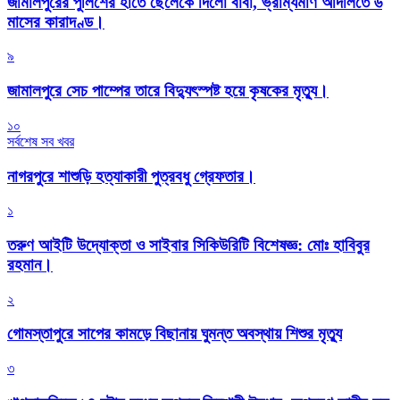
জামালপুরের পুলিশের হাতে ছেলেকে দিলো বাবা, ভ্রাম্যমাণ আদালতে ৬
মাসের কারাদণ্ড।
৯
জামালপুরে সেচ পাম্পের তারে বিদ্যুৎস্পষ্ট হয়ে কৃষকের মৃত্যু।
১০
সর্বশেষ সব খবর
নাগরপুরে শাশুড়ি হত্যাকারী পুত্রবধু গ্রেফতার।
১
তরুণ আইটি উদ্যোক্তা ও সাইবার সিকিউরিটি বিশেষজ্ঞ: মোঃ হাবিবুর
রহমান।
২
গোমস্তাপুরে সাপের কামড়ে বিছানায় ঘুমন্ত অবস্থায় শিশুর মৃত্যু
৩