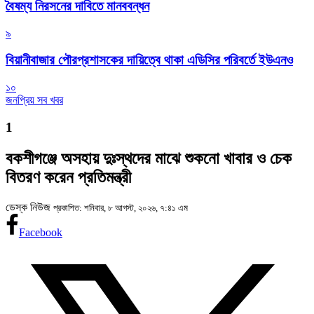
বৈষম্য নিরসনের দাবিতে মানববন্ধন
৯
বিয়ানীবাজার পৌরপ্রশাসকের দায়িত্বে থাকা এডিসির পরিবর্তে ইউএনও
১০
জনপ্রিয় সব খবর
1
বকশীগঞ্জে অসহায় দুঃস্থদের মাঝে শুকনো খাবার ও চেক
বিতরণ করেন প্রতিমন্ত্রী
ডেস্ক নিউজ
প্রকাশিত: শনিবার, ৮ আগস্ট, ২০২৬, ৭:৪১ এম
Facebook