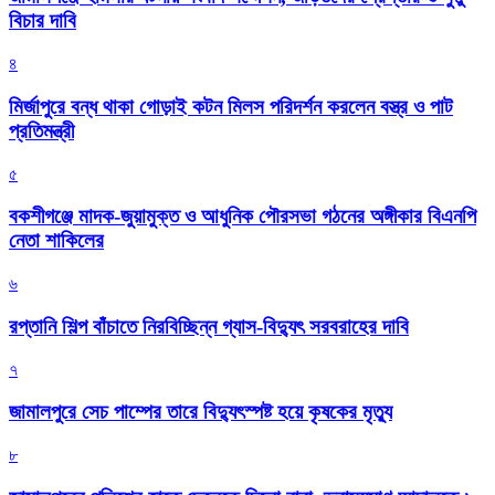
বিচার দাবি
৪
মির্জাপুরে বন্ধ থাকা গোড়াই কটন মিলস পরিদর্শন করলেন বস্ত্র ও পাট
প্রতিমন্ত্রী
৫
বকশীগঞ্জে মাদক-জুয়ামুক্ত ও আধুনিক পৌরসভা গঠনের অঙ্গীকার বিএনপি
নেতা শাকিলের
৬
রপ্তানি শিল্প বাঁচাতে নিরবিচ্ছিন্ন গ্যাস-বিদ্যুৎ সরবরাহের দাবি
৭
জামালপুরে সেচ পাম্পের তারে বিদ্যুৎস্পষ্ট হয়ে কৃষকের মৃত্যু
৮