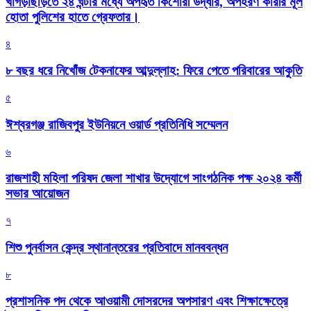
খাগড়াছড়িতে ২৪ ঘন্টার মধ্যে অপহৃত কিশোরী উদ্ধার, অপহরণ কারীর মূল
হোতা পুলিশের হাতে গ্রেফতার।
৪
৮ বছর ধরে নিখোঁজ টেকনাফের আব্দুল্লাহ: ফিরে পেতে পরিবারের আকুতি
৫
ঈশ্বরগঞ্জ রাজিবপুর ইউনিয়নে ওয়ার্ড প্রতিনিধি সম্মেলন
৬
রাজশাহী মহিলা পরিষদ জেলা শাখার উদ্যোগে সাংগঠনিক পক্ষ ২০২৪ কর্মী
সভার আয়োজন
৭
শিশু পুনর্বাসন কেন্দ্র স্থানান্তরের প্রতিবাদে মানববন্ধন
৮
প্রশাসনিক পদ থেকে আওয়ামী দোসরদের অপসারণ এবং শিক্ষাক্ষেত্রে