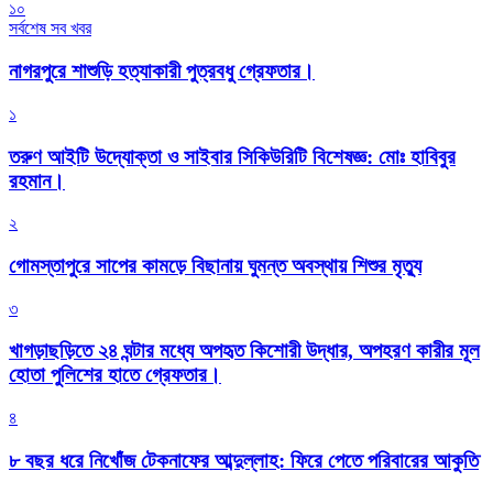
১০
সর্বশেষ সব খবর
নাগরপুরে শাশুড়ি হত্যাকারী পুত্রবধু গ্রেফতার।
১
তরুণ আইটি উদ্যোক্তা ও সাইবার সিকিউরিটি বিশেষজ্ঞ: মোঃ হাবিবুর
রহমান।
২
গোমস্তাপুরে সাপের কামড়ে বিছানায় ঘুমন্ত অবস্থায় শিশুর মৃত্যু
৩
খাগড়াছড়িতে ২৪ ঘন্টার মধ্যে অপহৃত কিশোরী উদ্ধার, অপহরণ কারীর মূল
হোতা পুলিশের হাতে গ্রেফতার।
৪
৮ বছর ধরে নিখোঁজ টেকনাফের আব্দুল্লাহ: ফিরে পেতে পরিবারের আকুতি