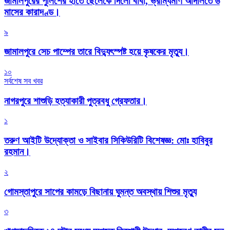
জামালপুরের পুলিশের হাতে ছেলেকে দিলো বাবা, ভ্রাম্যমাণ আদালতে ৬
মাসের কারাদণ্ড।
৯
জামালপুরে সেচ পাম্পের তারে বিদ্যুৎস্পষ্ট হয়ে কৃষকের মৃত্যু।
১০
সর্বশেষ সব খবর
নাগরপুরে শাশুড়ি হত্যাকারী পুত্রবধু গ্রেফতার।
১
তরুণ আইটি উদ্যোক্তা ও সাইবার সিকিউরিটি বিশেষজ্ঞ: মোঃ হাবিবুর
রহমান।
২
গোমস্তাপুরে সাপের কামড়ে বিছানায় ঘুমন্ত অবস্থায় শিশুর মৃত্যু
৩