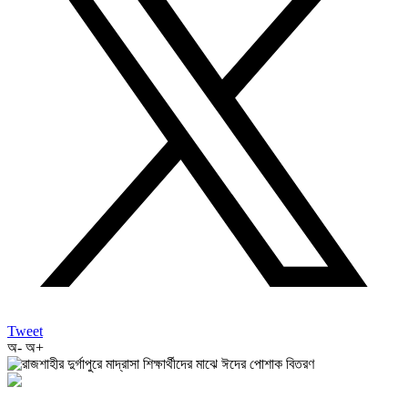
Tweet
অ-
অ+