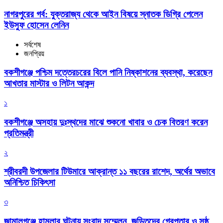
নাগরপুরের গর্ব: যুক্তরাজ্য থেকে আইন বিষয়ে স্নাতক ডিগ্রি পেলেন
ইউসুফ হোসেন লেনিন
সর্বশেষ
জনপ্রিয়
বকশীগঞ্জে পশ্চিম দত্তেরচরের বিলে পানি নিষ্কাশনের ব্যবস্থা, করেছেন
আখতার মাস্টার ও লিটন আকন্দ
১
বকশীগঞ্জে অসহায় দুঃস্থদের মাঝে শুকনো খাবার ও চেক বিতরণ করেন
প্রতিমন্ত্রী
২
শ্রীবরদী উপজেলার টিউমারে আক্রান্ত ১১ বছরের রাশেদ, অর্থের অভাবে
অনিশ্চিত চিকিৎসা
৩
জামালগঞ্জে হামলার ঘটনায় সংবাদ সম্মেলন, জড়িতদের গ্রেপ্তার ও সুষ্ঠু