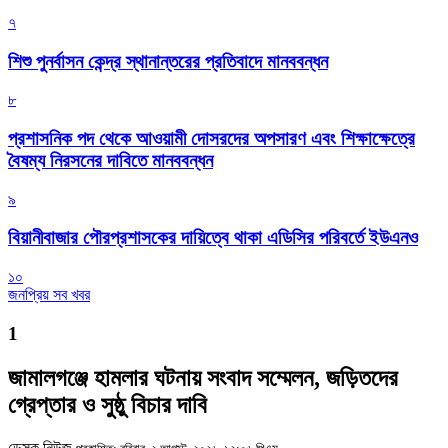
৭
শিশু পুনর্বাসন কেন্দ্র স্থানান্তরের প্রতিবাদে মানববন্ধন
৮
প্রশাসনিক পদ থেকে আওয়ামী দোসরদের অপসারণ এবং শিক্ষাক্ষেত্রে
বৈষম্য নিরসনের দাবিতে মানববন্ধন
৯
বিয়ানীবাজার পৌরপ্রশাসকের দায়িত্বে থাকা এডিসির পরিবর্তে ইউএনও
১০
জনপ্রিয় সব খবর
1
জামালগঞ্জে হামলার ঘটনায় সংবাদ সম্মেলন, জড়িতদের
গ্রেপ্তার ও সুষ্ঠু বিচার দাবি
ডেস্ক নিউজ