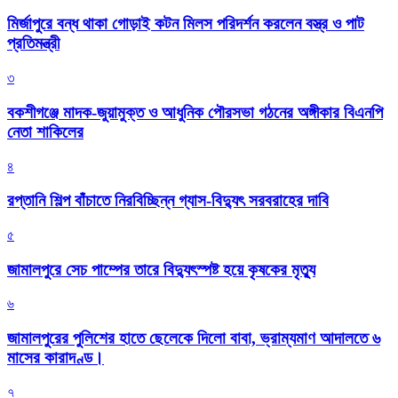
মির্জাপুরে বন্ধ থাকা গোড়াই কটন মিলস পরিদর্শন করলেন বস্ত্র ও পাট
প্রতিমন্ত্রী
৩
বকশীগঞ্জে মাদক-জুয়ামুক্ত ও আধুনিক পৌরসভা গঠনের অঙ্গীকার বিএনপি
নেতা শাকিলের
৪
রপ্তানি শিল্প বাঁচাতে নিরবিচ্ছিন্ন গ্যাস-বিদ্যুৎ সরবরাহের দাবি
৫
জামালপুরে সেচ পাম্পের তারে বিদ্যুৎস্পষ্ট হয়ে কৃষকের মৃত্যু
৬
জামালপুরের পুলিশের হাতে ছেলেকে দিলো বাবা, ভ্রাম্যমাণ আদালতে ৬
মাসের কারাদণ্ড।
৭