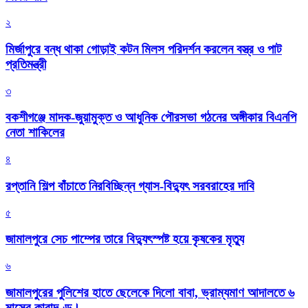
২
মির্জাপুরে বন্ধ থাকা গোড়াই কটন মিলস পরিদর্শন করলেন বস্ত্র ও পাট
প্রতিমন্ত্রী
৩
বকশীগঞ্জে মাদক-জুয়ামুক্ত ও আধুনিক পৌরসভা গঠনের অঙ্গীকার বিএনপি
নেতা শাকিলের
৪
রপ্তানি শিল্প বাঁচাতে নিরবিচ্ছিন্ন গ্যাস-বিদ্যুৎ সরবরাহের দাবি
৫
জামালপুরে সেচ পাম্পের তারে বিদ্যুৎস্পষ্ট হয়ে কৃষকের মৃত্যু
৬
জামালপুরের পুলিশের হাতে ছেলেকে দিলো বাবা, ভ্রাম্যমাণ আদালতে ৬
মাসের কারাদণ্ড।