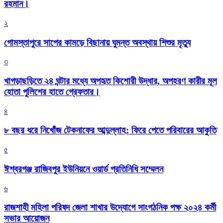
রহমান।
২
গোমস্তাপুরে সাপের কামড়ে বিছানায় ঘুমন্ত অবস্থায় শিশুর মৃত্যু
৩
খাগড়াছড়িতে ২৪ ঘন্টার মধ্যে অপহৃত কিশোরী উদ্ধার, অপহরণ কারীর মূল
হোতা পুলিশের হাতে গ্রেফতার।
৪
৮ বছর ধরে নিখোঁজ টেকনাফের আব্দুল্লাহ: ফিরে পেতে পরিবারের আকুতি
৫
ঈশ্বরগঞ্জ রাজিবপুর ইউনিয়নে ওয়ার্ড প্রতিনিধি সম্মেলন
৬
রাজশাহী মহিলা পরিষদ জেলা শাখার উদ্যোগে সাংগঠনিক পক্ষ ২০২৪ কর্মী
সভার আয়োজন