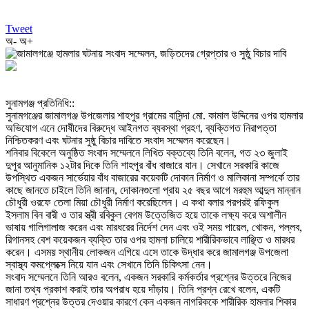
Tweet
অ-
অ+
‎সুনামগঞ্জ প্রতিনিধি::
‎সুনামগঞ্জের জামালগঞ্জ উপজেলার শাহপুর গ্রামের বাসিন্দা মো. কামাল উদ্দিনের ওপর হামলার
অভিযোগ এনে দোষীদের বিরুদ্ধে আইনগত ব্যবস্থা গ্রহণ, ব্যক্তিগত নিরাপত্তা
নিশ্চিতকরণ এবং ঘটনার সুষ্ঠু বিচার দাবিতে সংবাদ সম্মেলন করেছেন।
‎শনিবার বিকেলে অনুষ্ঠিত সংবাদ সম্মেলনে লিখিত বক্তব্যে তিনি বলেন, গত ২৩ জুলাই
দুপুর আনুমানিক ১২টার দিকে তিনি শাহপুর বাঁধ বাজারে যান। সেখানে সরকারি কাজে
উপস্থিত একজন সার্ভেয়ার বাঁধ বাজারের কয়েকটি দোকান নির্মাণ ও মালিকানা সম্পর্কে তার
কাছে জানতে চাইলে তিনি জানান, দোকানগুলো প্রায় ২৫ বছর আগে মরহুম আব্দুল মান্নান
চৌধুরী ওরফে তেলা মিয়া চৌধুরী নির্মাণ করেছিলেন। এ কথা বলার পরপরই রফিকুল
ইসলাম বিন বারী ও তার স্ত্রী রবিকুল বেগম উত্তেজিত হয়ে তাকে লক্ষ্য করে অশালীন
ভাষায় গালিগালাজ করেন এবং মারধরের নির্দেশ দেন এবং ওই সময় পায়েল, খোকন, পল্লব,
রিগানসহ বেশ কয়েকজন ব্যক্তি তার ওপর হামলা চালিয়ে শারীরিকভাবে লাঞ্ছিত ও মারধর
করেন। এসময় স্থানীয় লোকজন এগিয়ে এসে তাকে উদ্ধার করে জামালগঞ্জ উপজেলা
স্বাস্থ্য কমপ্লেক্সে নিয়ে যান এবং সেখানে তিনি চিকিৎসা নেন।
‎সংবাদ সম্মেলনে তিনি আরও বলেন, একজন সরকারি কর্মকর্তার প্রশ্নের উত্তরে নিজের
জানা তথ্য প্রকাশ করাই তার অপরাধ হয়ে দাঁড়ায়। তিনি প্রশ্ন রেখে বলেন, একটি
সাধারণ প্রশ্নের উত্তর দেওয়ার কারণে কেন একজন নাগরিককে শারীরিক হামলার শিকার