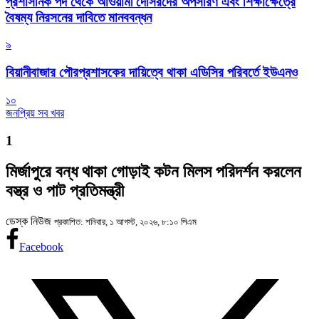
প্রশাসনিক পদ থেকে আওয়ামী দোসরদের অপসারণ এবং শিক্ষাক্ষেত্রে
বৈষম্য নিরসনের দাবিতে মানববন্ধন
৯
বিয়ানীবাজার পৌরপ্রশাসকের দায়িত্বে থাকা এডিসির পরিবর্তে ইউএনও
১০
জনপ্রিয় সব খবর
1
মির্জাপুরে বন্ধ থাকা গোড়াই কটন মিলস পরিদর্শন করলেন
বস্ত্র ও পাট প্রতিমন্ত্রী
ডেস্ক নিউজ
প্রকাশিত: শনিবার, ১ আগস্ট, ২০২৬, ৮:১০ পিএম
Facebook