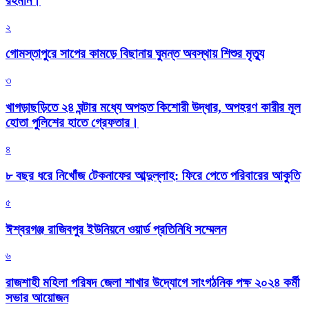
রহমান।
২
গোমস্তাপুরে সাপের কামড়ে বিছানায় ঘুমন্ত অবস্থায় শিশুর মৃত্যু
৩
খাগড়াছড়িতে ২৪ ঘন্টার মধ্যে অপহৃত কিশোরী উদ্ধার, অপহরণ কারীর মূল
হোতা পুলিশের হাতে গ্রেফতার।
৪
৮ বছর ধরে নিখোঁজ টেকনাফের আব্দুল্লাহ: ফিরে পেতে পরিবারের আকুতি
৫
ঈশ্বরগঞ্জ রাজিবপুর ইউনিয়নে ওয়ার্ড প্রতিনিধি সম্মেলন
৬
রাজশাহী মহিলা পরিষদ জেলা শাখার উদ্যোগে সাংগঠনিক পক্ষ ২০২৪ কর্মী
সভার আয়োজন