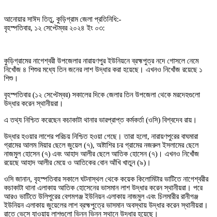
আনোয়ার সাঈদ তিতু, কুড়িগ্রাম জেলা প্রতিনিধি:-
বৃহস্পতিবার, ১২ সেপ্টেম্বর ২০২৪ ইং ০৩:
কুড়িগ্রামের নাগেশ্বরী উপজেলার নারায়ণপুর ইউনিয়নে ব্রহ্মপুত্র নদে গোসলে নেমে
নিখোঁজ ৪ শিশুর মধ্যে তিন জনের লাশ উদ্ধার করা হয়েছে। এখনও নিখোঁজ রয়েছে ১
শিশু।
বৃহস্পতিবার (১২ সেপ্টেম্বর) সকালের দিকে জেলার তিন উপজেলা থেকে মরদেহগুলো
উদ্ধার করেন স্থানীয়রা।
এ তথ্য নিশ্চিত করেছেন কচাকাটা থানার ভারপ্রাপ্ত কর্মকর্তা (ওসি) বিশ্বদেব রায়।
উদ্ধার হওয়ার লাশের পরিচয় নিশ্চিত হওয়া গেছে। তারা হলো, নারায়ণপুরের বাঘমারা
গ্রামের আলম মিয়ার ছেলে জুয়েল (৭), অষ্টাশির চর গ্রামের নজরুল ইসলামের ছেলে
নাজমুল হোসেন (৭) এবং আহাদ আলীর ছেলে আতিক হোসেন (৭)। এখনও নিখোঁজ
রয়েছে আহাদ আলীর মেয়ে ও আতিকের বোন আঁখি খাতুন (৯)।
ওসি জানান, বৃহস্পতিবার সকালে ঘটনাস্থল থেকে কয়েক কিলোমিটার ভাটিতে নাগেশ্বরীর
কচাকাটা থানা এলাকায় আতিক হোসেনের ভাসমান লাশ উদ্ধার করেন স্থানীয়রা। পরে
আরও ভাটিতে উলিপুরের বেগমগঞ্জ ইউনিয়ন এলাকায় নাজমুল এবং চিলমারীর রানীগঞ্জ
ইউনিয়ন এলাকায় জুয়েলের লাশ ব্রহ্মপুত্রে ভাসমান অবস্থায় উদ্ধার করেন স্থানীয়রা।
রাতে ভেসে যাওয়ায় লাশগুলো ভিন্ন ভিন্ন স্থানে উদ্ধার হয়েছে।