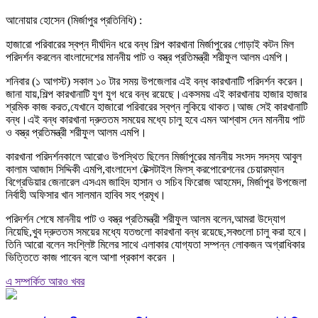
আনোয়ার হোসেন (মির্জাপুর প্রতিনিধি) :
হাজারো পরিবারের স্বপ্ন দীর্ঘদিন ধরে বন্ধ শিল্প কারখানা মির্জাপুরের গোড়াই কটন মিল
পরিদর্শন করলেন বাংলাদেশের মাননীয় পাট ও বস্ত্র প্রতিমন্ত্রী শরীফুল আলম এমপি।
শনিবার (১ আগস্ট) সকাল ১০ টার সময় উপজেলার এই বন্ধ কারখানাটি পরিদর্শন করেন।
জানা যায়,শিল্প কারখানাটি যুগ যুগ ধরে বন্ধ রয়েছে।একসময় এই কারখানায় হাজার হাজার
শ্রমিক কাজ করত,যেখানে হাজারো পরিবারের স্বপ্ন লুকিয়ে থাকত।আজ সেই কারখানাটি
বন্ধ।এই বন্ধ কারখানা দ্রুততম সময়ের মধ্যে চালু হবে এমন আশ্বাস দেন মাননীয় পাট
ও বস্ত্র প্রতিমন্ত্রী শরীফুল আলম এমপি।
কারখানা পরিদর্শনকালে আরোও উপস্থিত ছিলেন মির্জাপুরের মাননীয় সংসদ সদস্য আবুল
কালাম আজাদ সিদ্দিকী এমপি,বাংলাদেশ টেক্সটাইল মিলস্ করপোরেশনের চেয়ারম্যান
বিগ্রেডিয়ার জেনারেল এসএম জাহিদ হাসান ও সচিব ফিরোজ আহমেদ, মির্জাপুর উপজেলা
নির্বাহী অফিসার খান সালমান হাবিব সহ প্রমূখ।
পরিদর্শন শেষে মাননীয় পাট ও বস্ত্র প্রতিমন্ত্রী শরীফুল আলম বলেন,আমরা উদ্যোগ
নিয়েছি,খুব দ্রুততম সময়ের মধ্যে যতগুলো কারখানা বন্ধ রয়েছে,সবগুলো চালু করা হবে।
তিনি আরো বলেন সংশ্লিষ্ট মিলের সাথে এলাকার যোগ্যতা সম্পন্ন লোকজন অগ্রাধিকার
ভিত্তিতে কাজ পাবেন বলে আশা প্রকাশ করেন ।
এ সম্পর্কিত আরও খবর