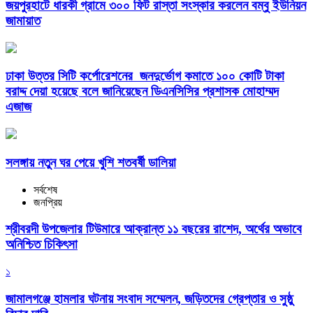
জয়পুরহাটে ধারকী গ্রামে ৩০০ ফিট রাস্তা সংস্কার করলেন বম্বু ইউনিয়ন
জামায়াত
ঢাকা উত্তর সিটি কর্পোরেশনের জনদুর্ভোগ কমাতে ১০০ কোটি টাকা
বরাদ্দ দেয়া হয়েছে বলে জানিয়েছেন ডিএনসিসির প্রশাসক মোহাম্মদ
এজাজ
সলঙ্গায় নতুন ঘর পেয়ে খুশি শতবর্ষী ডালিয়া
সর্বশেষ
জনপ্রিয়
শ্রীবরদী উপজেলার টিউমারে আক্রান্ত ১১ বছরের রাশেদ, অর্থের অভাবে
অনিশ্চিত চিকিৎসা
১
জামালগঞ্জে হামলার ঘটনায় সংবাদ সম্মেলন, জড়িতদের গ্রেপ্তার ও সুষ্ঠু