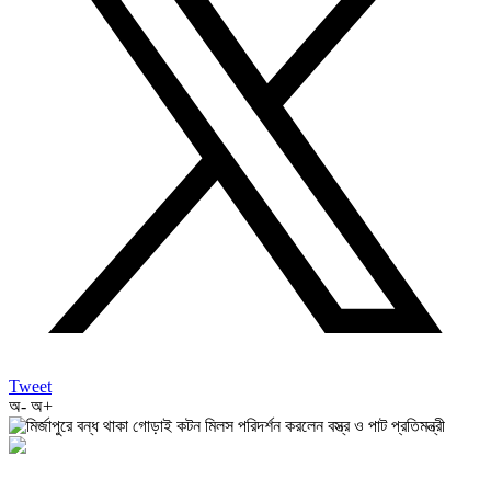
Tweet
অ-
অ+