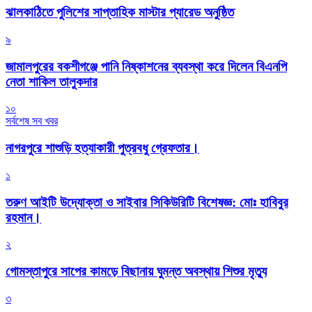
‎ঝালকাঠিতে পুলিশের সাপ্তাহিক মাস্টার প্যারেড অনুষ্ঠিত
৯
জামালপুরের বকশীগঞ্জে পানি নিষ্কাশনের ব্যবস্থা করে দিলেন বিএনপি
নেতা শাকিল তালুকদার
১০
সর্বশেষ সব খবর
নাগরপুরে শাশুড়ি হত্যাকারী পুত্রবধু গ্রেফতার।
১
তরুণ আইটি উদ্যোক্তা ও সাইবার সিকিউরিটি বিশেষজ্ঞ: মোঃ হাবিবুর
রহমান।
২
গোমস্তাপুরে সাপের কামড়ে বিছানায় ঘুমন্ত অবস্থায় শিশুর মৃত্যু
৩