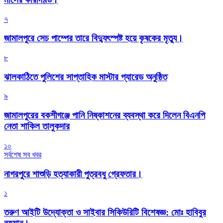
৭
জামালপুরে সেচ পাম্পের তারে বিদ্যুৎস্পষ্ট হয়ে কৃষকের মৃত্যু।
৮
‎ঝালকাঠিতে পুলিশের সাপ্তাহিক মাস্টার প্যারেড অনুষ্ঠিত
৯
জামালপুরের বকশীগঞ্জে পানি নিষ্কাশনের ব্যবস্থা করে দিলেন বিএনপি
নেতা শাকিল তালুকদার
১০
সর্বশেষ সব খবর
নাগরপুরে শাশুড়ি হত্যাকারী পুত্রবধু গ্রেফতার।
১
তরুণ আইটি উদ্যোক্তা ও সাইবার সিকিউরিটি বিশেষজ্ঞ: মোঃ হাবিবুর