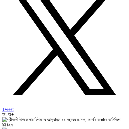
Tweet
অ-
অ+