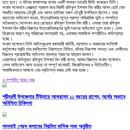
হতে হবে। এ ঘটনায় জামালগঞ্জ থানায় একটি সাধারণ ডায়েরি জিডি করেছেন তিনি।
‎সংবাদ সম্মেলনে একাত্মতা প্রকাশ করে বিবাদী রফিকুল ইসলাম বিন বারীর আপন ছোট বোন
পারভীন আক্তার চৌধুরী এবং আপন ভাতিজা পরাগ চৌধুরী উপস্থিত ছিলেন। তারা
বক্তব্যে অভিযোগ করেন, উত্তরাধিকার সূত্রে প্রাপ্ত পারিবারিক ভূমি ও সম্পত্তি
অবৈধভাবে ভোগদখল করে রেখেছেন রফিকুল ইসলাম বিন বারী। এসময় তারা রফিকুল
ইসলাম বিন বারীর বিরুদ্ধে উত্তরাধিকারদের ভূমি দখলের অভিযোগ তুলে ধরেন। এসব
বিরোধের কারণে শুধু পরিবারের সদস্যরাই নয়, এলাকার সামাজিক সম্প্রীতিও ক্ষতিগ্রস্ত
হচ্ছে।
‎সংবাদ সম্মেলনে তিনি আইনশৃঙ্খলা রক্ষাকারী বাহিনী, প্রশাসন ও সরকারের সংশ্লিষ্ট
কর্তৃপক্ষের প্রতি তার ব্যক্তিগত নিরাপত্তা নিশ্চিত, ঘটনার নিরপেক্ষ তদন্ত এবং দোষীদের
বিরুদ্ধে প্রয়োজনীয় আইনগত ব্যবস্থা গ্রহণের আহ্বান জানান।
‎এব্যাপারে অভিযুক্ত রফিকুল ইসলাম বিন বারী বলেন, আমার বিরুদ্ধে সংবাদ সম্মেলনে
যেসব অভিযোগ আনা হয়েছে তা সম্পূর্ণ বানোয়াট, বিভ্রান্তিকর ও ভিত্তিহীন।
সামাজিকভাবে আমাকে হেয়-প্রতিপন্ন করার চেষ্টা করা হচ্ছে।
এ সম্পর্কিত আরও খবর
শ্রীবরদী উপজেলার টিউমারে আক্রান্ত ১১ বছরের রাশেদ, অর্থের অভাবে
অনিশ্চিত চিকিৎসা
লালমাই প্রেস ক্লাবের নিয়মিত মাসিক সভা অনুষ্ঠিত