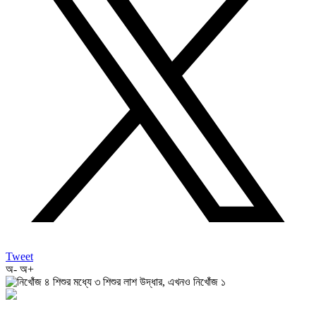
Tweet
অ-
অ+