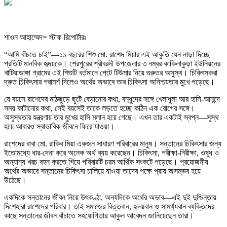
শাওন আহাম্মেদ= স্টাফ রিপোর্টারঃ
“আমি বাঁচতে চাই”—১১ বছরের শিশু মো. রাশেদ মিয়ার এই আকুতি যেন নাড়া দিচ্ছে
প্রতিটি মানবিক হৃদয়কে। শেরপুরের শ্রীবরদী উপজেলার ৩ নম্বর কাকিলাকুড়া ইউনিয়নের
খাটিয়াডাঙ্গা গ্রামের এই শিশুটি বর্তমানে পেটে টিউমার নিয়ে গুরুতর অসুস্থ। চিকিৎসকরা
দ্রুত চিকিৎসার পরামর্শ দিলেও অর্থের অভাবে তার চিকিৎসা অনিশ্চয়তার মুখে পড়েছে।
যে বয়সে রাশেদের মাঠজুড়ে ছুটে বেড়ানোর কথা, বন্ধুদের সঙ্গে খেলাধুলা আর হাসি-আনন্দে
সময় কাটানোর কথা, সেই বয়সেই তাকে লড়তে হচ্ছে কঠিন এক রোগের সঙ্গে।
অসুস্থতার যন্ত্রণায় তার মুখের হাসি ম্লান হয়ে গেছে। এখন তার একটাই স্বপ্ন—সুস্থ
হয়ে আবারও স্বাভাবিক জীবনে ফিরে যাওয়া।
রাশেদের বাবা মো. রাকিব মিয়া একজন সাধারণ পরিবারের মানুষ। সন্তানের চিকিৎসার জন্য
ইতোমধ্যে ধার-দেনা করে অনেক অর্থ ব্যয় করেছেন। চিকিৎসা, পরীক্ষা-নিরীক্ষা, ওষুধ ও
অন্যান্য খরচ বহন করতে গিয়ে পরিবারটি চরম আর্থিক সংকটে পড়েছে। প্রয়োজনীয়
অর্থের অভাবে সন্তানের চিকিৎসা চালিয়ে যাওয়া তাদের পক্ষে প্রায় অসম্ভব হয়ে
উঠেছে।
একদিকে সন্তানের জীবন নিয়ে উৎকণ্ঠা, অন্যদিকে অর্থের অভাব—এই দুই দুশ্চিন্তায়
দিশেহারা রাশেদের পরিবার। তাই সমাজের বিত্তবান, হৃদয়বান ও সামর্থ্যবান ব্যক্তিদের
কাছে সন্তানের জীবন বাঁচাতে সহযোগিতার আকুল আবেদন জানিয়েছেন তারা।