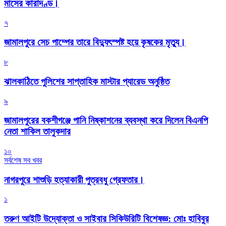
মাসের কারাদণ্ড।
৭
জামালপুরে সেচ পাম্পের তারে বিদ্যুৎস্পষ্ট হয়ে কৃষকের মৃত্যু।
৮
‎ঝালকাঠিতে পুলিশের সাপ্তাহিক মাস্টার প্যারেড অনুষ্ঠিত
৯
জামালপুরের বকশীগঞ্জে পানি নিষ্কাশনের ব্যবস্থা করে দিলেন বিএনপি
নেতা শাকিল তালুকদার
১০
সর্বশেষ সব খবর
নাগরপুরে শাশুড়ি হত্যাকারী পুত্রবধু গ্রেফতার।
১
তরুণ আইটি উদ্যোক্তা ও সাইবার সিকিউরিটি বিশেষজ্ঞ: মোঃ হাবিবুর