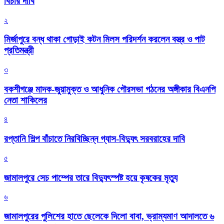
বিচার দাবি
২
মির্জাপুরে বন্ধ থাকা গোড়াই কটন মিলস পরিদর্শন করলেন বস্ত্র ও পাট
প্রতিমন্ত্রী
৩
বকশীগঞ্জে মাদক-জুয়ামুক্ত ও আধুনিক পৌরসভা গঠনের অঙ্গীকার বিএনপি
নেতা শাকিলের
৪
রপ্তানি শিল্প বাঁচাতে নিরবিচ্ছিন্ন গ্যাস-বিদ্যুৎ সরবরাহের দাবি
৫
জামালপুরে সেচ পাম্পের তারে বিদ্যুৎস্পষ্ট হয়ে কৃষকের মৃত্যু
৬
জামালপুরের পুলিশের হাতে ছেলেকে দিলো বাবা, ভ্রাম্যমাণ আদালতে ৬