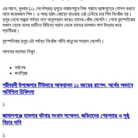
এর আগে, বুধবার (১১ সেপ্টেম্বর) দুপুরে নারায়ণপুরে নিজ গ্রামে ব্রহ্মপুত্রে গোসল করতে
নামে কয়েকজন শিশু। এ সময় হঠাৎ ঝোড়ো হাওয়ায় ওঠা ঢেউয়ে চার শিশু নিখোঁজ হয়।
দুপুর থেকে সন্ধ্যা পর্যন্ত নদে অনুসন্ধান করেও তাদের খোঁজ মেলেনি। শেষে বৃহস্পতিবার
সকাল থেকে নদের ভাটিতে বিভিন্ন স্থান থেকে তাদের ভাসমান লাশ উদ্ধার করে
স্থানীয়রা।
বৃহস্পতিবার দুপুর ৩টা পর্যন্ত নিখোঁজ আঁখি খাতুনের সন্ধান মেলেনি।
আপনার মতামত লিখুন
সর্বশেষ
জনপ্রিয়
শ্রীবরদী উপজেলার টিউমারে আক্রান্ত ১১ বছরের রাশেদ, অর্থের অভাবে
অনিশ্চিত চিকিৎসা
১
জামালগঞ্জে হামলার ঘটনায় সংবাদ সম্মেলন, জড়িতদের গ্রেপ্তার ও সুষ্ঠু
বিচার দাবি
২