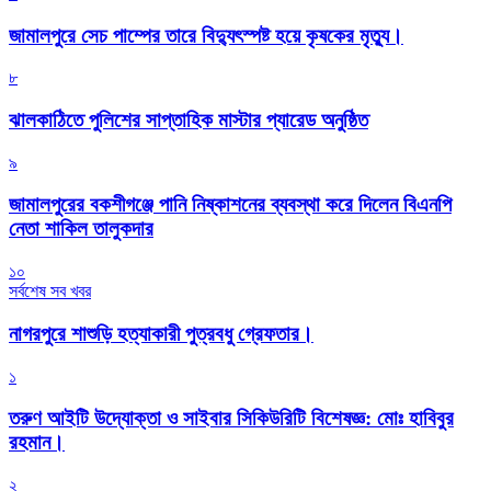
জামালপুরে সেচ পাম্পের তারে বিদ্যুৎস্পষ্ট হয়ে কৃষকের মৃত্যু।
৮
‎ঝালকাঠিতে পুলিশের সাপ্তাহিক মাস্টার প্যারেড অনুষ্ঠিত
৯
জামালপুরের বকশীগঞ্জে পানি নিষ্কাশনের ব্যবস্থা করে দিলেন বিএনপি
নেতা শাকিল তালুকদার
১০
সর্বশেষ সব খবর
নাগরপুরে শাশুড়ি হত্যাকারী পুত্রবধু গ্রেফতার।
১
তরুণ আইটি উদ্যোক্তা ও সাইবার সিকিউরিটি বিশেষজ্ঞ: মোঃ হাবিবুর
রহমান।
২