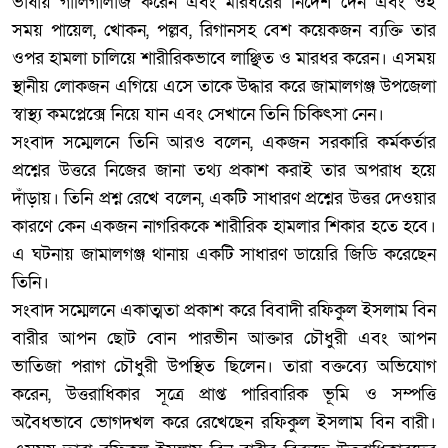
ভাষায় গালিগালাজ করেন এবং মারধরের নির্দেশ দেন এবং ওই
সময় পায়েল, খোকন, পল্লব, রিগানসহ বেশ কয়েকজন ব্যক্তি তার
ওপর হামলা চালিয়ে শারীরিকভাবে লাঞ্ছিত ও মারধর করেন। এসময়
স্থানীয় লোকজন এগিয়ে এসে তাকে উদ্ধার করে জামালগঞ্জ উপজেলা
স্বাস্থ্য কমপ্লেক্সে নিয়ে যান এবং সেখানে তিনি চিকিৎসা নেন।
‎সংবাদ সম্মেলনে তিনি আরও বলেন, একজন সরকারি কর্মকর্তার
প্রশ্নের উত্তরে নিজের জানা তথ্য প্রকাশ করাই তার অপরাধ হয়ে
দাঁড়ায়। তিনি প্রশ্ন রেখে বলেন, একটি সাধারণ প্রশ্নের উত্তর দেওয়ার
কারণে কেন একজন নাগরিককে শারীরিক হামলার শিকার হতে হবে।
এ ঘটনায় জামালগঞ্জ থানায় একটি সাধারণ ডায়েরি জিডি করেছেন
তিনি।
‎সংবাদ সম্মেলনে একাত্মতা প্রকাশ করে বিবাদী রফিকুল ইসলাম বিন
বারীর আপন ছোট বোন পারভীন আক্তার চৌধুরী এবং আপন
ভাতিজা পরাগ চৌধুরী উপস্থিত ছিলেন। তারা বক্তব্যে অভিযোগ
করেন, উত্তরাধিকার সূত্রে প্রাপ্ত পারিবারিক ভূমি ও সম্পত্তি
অবৈধভাবে ভোগদখল করে রেখেছেন রফিকুল ইসলাম বিন বারী।