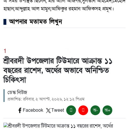
এ সময় উপস্থিত ছিলেন, মীর আলি আজগর,সুলতান আহমেদ,মেহেদি
হাছান,আব্দুল্লাহ আল মামুন,আফিকুর রহমান আফিকসহ প্রমূখ।
আপনার মতামত লিখুন
1
শ্রীবরদী উপজেলার টিউমারে আক্রান্ত ১১
বছরের রাশেদ, অর্থের অভাবে অনিশ্চিত
চিকিৎসা
ডেস্ক নিউজ
প্রকাশিত: রবিবার, ২ আগস্ট, ২০২৬, ১২:১২ পিএম
Facebook
Tweet
অ-
অ+