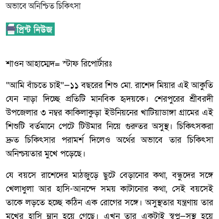
শাওন আহাম্মেদ= স্টাফ রিপোর্টারঃ
“আমি বাঁচতে চাই”—১১ বছরের শিশু মো. রাশেদ মিয়ার এই আকুতি
যেন নাড়া দিচ্ছে প্রতিটি মানবিক হৃদয়কে। শেরপুরের শ্রীবরদী
উপজেলার ৩ নম্বর কাকিলাকুড়া ইউনিয়নের খাটিয়াডাঙ্গা গ্রামের এই
শিশুটি বর্তমানে পেটে টিউমার নিয়ে গুরুতর অসুস্থ। চিকিৎসকরা
দ্রুত চিকিৎসার পরামর্শ দিলেও অর্থের অভাবে তার চিকিৎসা
অনিশ্চয়তার মুখে পড়েছে।
যে বয়সে রাশেদের মাঠজুড়ে ছুটে বেড়ানোর কথা, বন্ধুদের সঙ্গে
খেলাধুলা আর হাসি-আনন্দে সময় কাটানোর কথা, সেই বয়সেই
তাকে লড়তে হচ্ছে কঠিন এক রোগের সঙ্গে। অসুস্থতার যন্ত্রণায় তার
মুখের হাসি ম্লান হয়ে গেছে। এখন তার একটাই স্বপ্ন—সুস্থ হয়ে