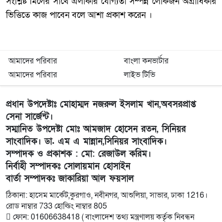
সংশ্লিষ্ট মিলের সাথে এলাকার যোগ্যতা সম্পন্ন লোকজন অগ্রাধিকার
ভিত্তিতে কাজ পাবেন বলে আশা প্রকাশ করেন ।
আমাদের পরিবার
বাংলা কনভার্টার
আমাদের পরিবার
লাইভ টিভি
প্রধান উপদেষ্টাঃ মোহাম্মদ নজরুল ইসলাম খান,অবসরপ্রাপ্ত
সেনা সার্জেন্ট।
সম্মানিত উপদেষ্টা মোঃ আমজাদ হোসেন রতন, সিনিয়র
সাংবাদিক। ডা. এম এ মান্নান,সিনিয়র সাংবাদিক।
সম্পাদক ও প্রকাশক : মো: রেজাউল করিম।
নির্বাহী সম্পাদকঃ সোলায়মান হোসাইন
বার্তা সম্পাদকঃ জাকারিয়া আল ফয়সাল
ঠিকানা: হাসেম মার্কেট,কুরগাও, নবীনগর, আশুলিয়া, সাভার, ঢাকা 1216।
রোড নাম্বার 733 হোল্ডিং নাম্বার 805
ফোন: 01606638418 ( বাংলাদেশ তথ্য মন্ত্রণালয় কর্তৃক নিবন্ধন