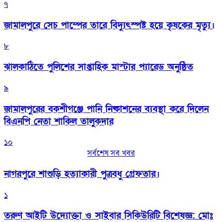
৭
জামালপুরে সেচ পাম্পের তারে বিদ্যুৎস্পষ্ট হয়ে কৃষকের মৃত্যু।
৮
‎ঝালকাঠিতে পুলিশের সাপ্তাহিক মাস্টার প্যারেড অনুষ্ঠিত
৯
জামালপুরের বকশীগঞ্জে পানি নিষ্কাশনের ব্যবস্থা করে দিলেন
বিএনপি নেতা শাকিল তালুকদার
১০
সর্বশেষ সব খবর
নাগরপুরে শাশুড়ি হত্যাকারী পুত্রবধু গ্রেফতার।
১
তরুণ আইটি উদ্যোক্তা ও সাইবার সিকিউরিটি বিশেষজ্ঞ: মোঃ