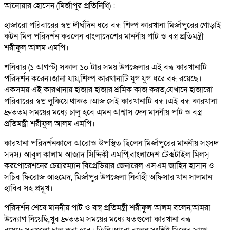
আনোয়ার হোসেন (মির্জাপুর প্রতিনিধি) :
হাজারো পরিবারের স্বপ্ন দীর্ঘদিন ধরে বন্ধ শিল্প কারখানা মির্জাপুরের গোড়াই
কটন মিল পরিদর্শন করলেন বাংলাদেশের মাননীয় পাট ও বস্ত্র প্রতিমন্ত্রী
শরীফুল আলম এমপি।
শনিবার (১ আগস্ট) সকাল ১০ টার সময় উপজেলার এই বন্ধ কারখানাটি
পরিদর্শন করেন।জানা যায়,শিল্প কারখানাটি যুগ যুগ ধরে বন্ধ রয়েছে।
একসময় এই কারখানায় হাজার হাজার শ্রমিক কাজ করত,যেখানে হাজারো
পরিবারের স্বপ্ন লুকিয়ে থাকত।আজ সেই কারখানাটি বন্ধ।এই বন্ধ কারখানা
দ্রুততম সময়ের মধ্যে চালু হবে এমন আশ্বাস দেন মাননীয় পাট ও বস্ত্র
প্রতিমন্ত্রী শরীফুল আলম এমপি।
কারখানা পরিদর্শনকালে আরোও উপস্থিত ছিলেন মির্জাপুরের মাননীয় সংসদ
সদস্য আবুল কালাম আজাদ সিদ্দিকী এমপি,বাংলাদেশ টেক্সটাইল মিলস্
করপোরেশনের চেয়ারম্যান বিগ্রেডিয়ার জেনারেল এসএম জাহিদ হাসান ও
সচিব ফিরোজ আহমেদ, মির্জাপুর উপজেলা নির্বাহী অফিসার খান সালমান
হাবিব সহ প্রমূখ।
পরিদর্শন শেষে মাননীয় পাট ও বস্ত্র প্রতিমন্ত্রী শরীফুল আলম বলেন,আমরা
উদ্যোগ নিয়েছি,খুব দ্রুততম সময়ের মধ্যে যতগুলো কারখানা বন্ধ