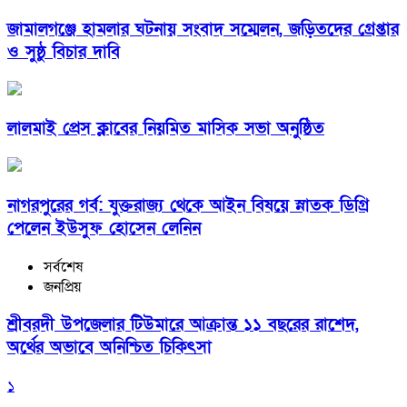
জামালগঞ্জে হামলার ঘটনায় সংবাদ সম্মেলন, জড়িতদের গ্রেপ্তার
ও সুষ্ঠু বিচার দাবি
লালমাই প্রেস ক্লাবের নিয়মিত মাসিক সভা অনুষ্ঠিত
নাগরপুরের গর্ব: যুক্তরাজ্য থেকে আইন বিষয়ে স্নাতক ডিগ্রি
পেলেন ইউসুফ হোসেন লেনিন
সর্বশেষ
জনপ্রিয়
শ্রীবরদী উপজেলার টিউমারে আক্রান্ত ১১ বছরের রাশেদ,
অর্থের অভাবে অনিশ্চিত চিকিৎসা
১