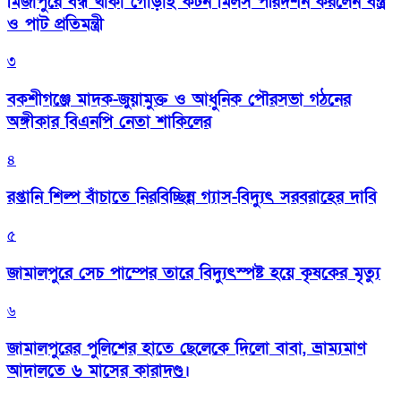
মির্জাপুরে বন্ধ থাকা গোড়াই কটন মিলস পরিদর্শন করলেন বস্ত্র
ও পাট প্রতিমন্ত্রী
৩
বকশীগঞ্জে মাদক-জুয়ামুক্ত ও আধুনিক পৌরসভা গঠনের
অঙ্গীকার বিএনপি নেতা শাকিলের
৪
রপ্তানি শিল্প বাঁচাতে নিরবিচ্ছিন্ন গ্যাস-বিদ্যুৎ সরবরাহের দাবি
৫
জামালপুরে সেচ পাম্পের তারে বিদ্যুৎস্পষ্ট হয়ে কৃষকের মৃত্যু
৬
জামালপুরের পুলিশের হাতে ছেলেকে দিলো বাবা, ভ্রাম্যমাণ
আদালতে ৬ মাসের কারাদণ্ড।