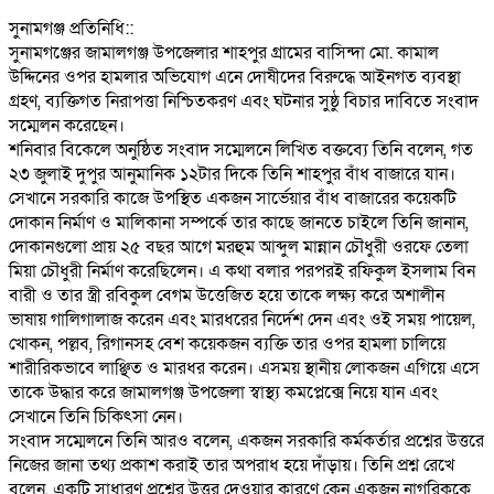
‎সুনামগঞ্জ প্রতিনিধি::
‎সুনামগঞ্জের জামালগঞ্জ উপজেলার শাহপুর গ্রামের বাসিন্দা মো. কামাল
উদ্দিনের ওপর হামলার অভিযোগ এনে দোষীদের বিরুদ্ধে আইনগত ব্যবস্থা
গ্রহণ, ব্যক্তিগত নিরাপত্তা নিশ্চিতকরণ এবং ঘটনার সুষ্ঠু বিচার দাবিতে সংবাদ
সম্মেলন করেছেন।
‎শনিবার বিকেলে অনুষ্ঠিত সংবাদ সম্মেলনে লিখিত বক্তব্যে তিনি বলেন, গত
২৩ জুলাই দুপুর আনুমানিক ১২টার দিকে তিনি শাহপুর বাঁধ বাজারে যান।
সেখানে সরকারি কাজে উপস্থিত একজন সার্ভেয়ার বাঁধ বাজারের কয়েকটি
দোকান নির্মাণ ও মালিকানা সম্পর্কে তার কাছে জানতে চাইলে তিনি জানান,
দোকানগুলো প্রায় ২৫ বছর আগে মরহুম আব্দুল মান্নান চৌধুরী ওরফে তেলা
মিয়া চৌধুরী নির্মাণ করেছিলেন। এ কথা বলার পরপরই রফিকুল ইসলাম বিন
বারী ও তার স্ত্রী রবিকুল বেগম উত্তেজিত হয়ে তাকে লক্ষ্য করে অশালীন
ভাষায় গালিগালাজ করেন এবং মারধরের নির্দেশ দেন এবং ওই সময় পায়েল,
খোকন, পল্লব, রিগানসহ বেশ কয়েকজন ব্যক্তি তার ওপর হামলা চালিয়ে
শারীরিকভাবে লাঞ্ছিত ও মারধর করেন। এসময় স্থানীয় লোকজন এগিয়ে এসে
তাকে উদ্ধার করে জামালগঞ্জ উপজেলা স্বাস্থ্য কমপ্লেক্সে নিয়ে যান এবং
সেখানে তিনি চিকিৎসা নেন।
‎সংবাদ সম্মেলনে তিনি আরও বলেন, একজন সরকারি কর্মকর্তার প্রশ্নের উত্তরে
নিজের জানা তথ্য প্রকাশ করাই তার অপরাধ হয়ে দাঁড়ায়। তিনি প্রশ্ন রেখে
বলেন, একটি সাধারণ প্রশ্নের উত্তর দেওয়ার কারণে কেন একজন নাগরিককে