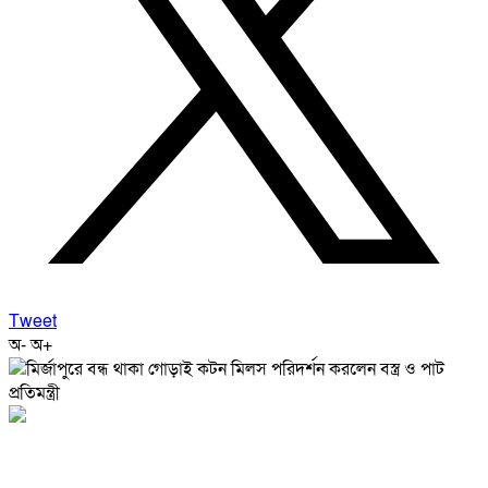
Tweet
অ-
অ+