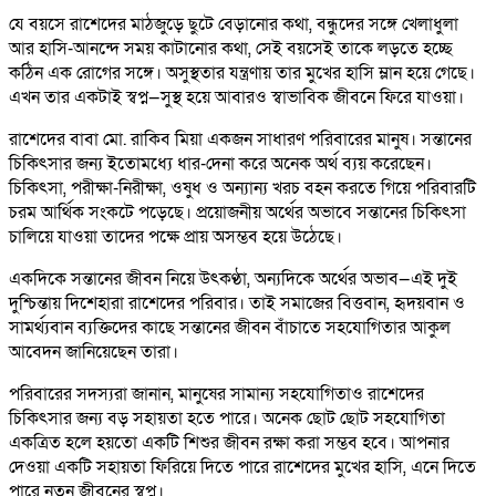
যে বয়সে রাশেদের মাঠজুড়ে ছুটে বেড়ানোর কথা, বন্ধুদের সঙ্গে খেলাধুলা
আর হাসি-আনন্দে সময় কাটানোর কথা, সেই বয়সেই তাকে লড়তে হচ্ছে
কঠিন এক রোগের সঙ্গে। অসুস্থতার যন্ত্রণায় তার মুখের হাসি ম্লান হয়ে গেছে।
এখন তার একটাই স্বপ্ন—সুস্থ হয়ে আবারও স্বাভাবিক জীবনে ফিরে যাওয়া।
রাশেদের বাবা মো. রাকিব মিয়া একজন সাধারণ পরিবারের মানুষ। সন্তানের
চিকিৎসার জন্য ইতোমধ্যে ধার-দেনা করে অনেক অর্থ ব্যয় করেছেন।
চিকিৎসা, পরীক্ষা-নিরীক্ষা, ওষুধ ও অন্যান্য খরচ বহন করতে গিয়ে পরিবারটি
চরম আর্থিক সংকটে পড়েছে। প্রয়োজনীয় অর্থের অভাবে সন্তানের চিকিৎসা
চালিয়ে যাওয়া তাদের পক্ষে প্রায় অসম্ভব হয়ে উঠেছে।
একদিকে সন্তানের জীবন নিয়ে উৎকণ্ঠা, অন্যদিকে অর্থের অভাব—এই দুই
দুশ্চিন্তায় দিশেহারা রাশেদের পরিবার। তাই সমাজের বিত্তবান, হৃদয়বান ও
সামর্থ্যবান ব্যক্তিদের কাছে সন্তানের জীবন বাঁচাতে সহযোগিতার আকুল
আবেদন জানিয়েছেন তারা।
পরিবারের সদস্যরা জানান, মানুষের সামান্য সহযোগিতাও রাশেদের
চিকিৎসার জন্য বড় সহায়তা হতে পারে। অনেক ছোট ছোট সহযোগিতা
একত্রিত হলে হয়তো একটি শিশুর জীবন রক্ষা করা সম্ভব হবে। আপনার
দেওয়া একটি সহায়তা ফিরিয়ে দিতে পারে রাশেদের মুখের হাসি, এনে দিতে
পারে নতুন জীবনের স্বপ্ন।