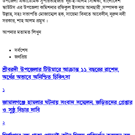
উপজেলা একাডেমিক সুপারভাইজার নূর-ই-আলম সিদ্দিকী, বাংলাদেশ
স্কাউটস এর উপজেলা কমিশনার রফিকুল ইসলাম আনছারী ,সম্পাদক নুর
উল্লাহ, সহঃ সভাপতি মোজাম্মেল হক, সায়েমা বিনতে আবেদীন, নূরুন নবী
সরকার, শাহ আলম প্রমুখ ।
আপনার মতামত লিখুন
সর্বশেষ
জনপ্রিয়
শ্রীবরদী উপজেলার টিউমারে আক্রান্ত ১১ বছরের রাশেদ,
অর্থের অভাবে অনিশ্চিত চিকিৎসা
১
জামালগঞ্জে হামলার ঘটনায় সংবাদ সম্মেলন, জড়িতদের গ্রেপ্তার
ও সুষ্ঠু বিচার দাবি
২