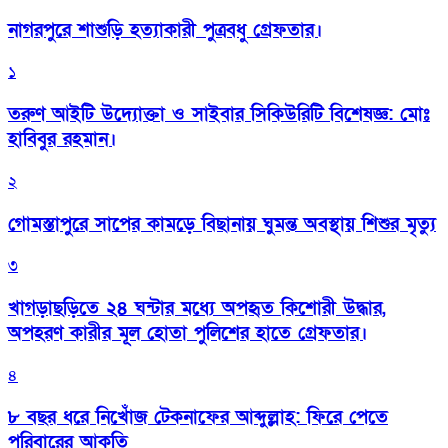
নাগরপুরে শাশুড়ি হত্যাকারী পুত্রবধু গ্রেফতার।
১
তরুণ আইটি উদ্যোক্তা ও সাইবার সিকিউরিটি বিশেষজ্ঞ: মোঃ
হাবিবুর রহমান।
২
গোমস্তাপুরে সাপের কামড়ে বিছানায় ঘুমন্ত অবস্থায় শিশুর মৃত্যু
৩
খাগড়াছড়িতে ২৪ ঘন্টার মধ্যে অপহৃত কিশোরী উদ্ধার,
অপহরণ কারীর মূল হোতা পুলিশের হাতে গ্রেফতার।
৪
৮ বছর ধরে নিখোঁজ টেকনাফের আব্দুল্লাহ: ফিরে পেতে
পরিবারের আকুতি