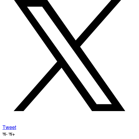
Tweet
অ-
অ+