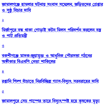
জামালগঞ্জে হামলার ঘটনায় সংবাদ সম্মেলন, জড়িতদের গ্রেপ্তার
ও সুষ্ঠু বিচার দাবি
২
মির্জাপুরে বন্ধ থাকা গোড়াই কটন মিলস পরিদর্শন করলেন বস্ত্র
ও পাট প্রতিমন্ত্রী
৩
বকশীগঞ্জে মাদক-জুয়ামুক্ত ও আধুনিক পৌরসভা গঠনের
অঙ্গীকার বিএনপি নেতা শাকিলের
৪
রপ্তানি শিল্প বাঁচাতে নিরবিচ্ছিন্ন গ্যাস-বিদ্যুৎ সরবরাহের দাবি
৫
জামালপুরে সেচ পাম্পের তারে বিদ্যুৎস্পষ্ট হয়ে কৃষকের মৃত্যু