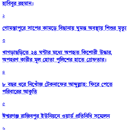
হাবিবুর রহমান।
২
গোমস্তাপুরে সাপের কামড়ে বিছানায় ঘুমন্ত অবস্থায় শিশুর মৃত্যু
৩
খাগড়াছড়িতে ২৪ ঘন্টার মধ্যে অপহৃত কিশোরী উদ্ধার,
অপহরণ কারীর মূল হোতা পুলিশের হাতে গ্রেফতার।
৪
৮ বছর ধরে নিখোঁজ টেকনাফের আব্দুল্লাহ: ফিরে পেতে
পরিবারের আকুতি
৫
ঈশ্বরগঞ্জ রাজিবপুর ইউনিয়নে ওয়ার্ড প্রতিনিধি সম্মেলন
৬