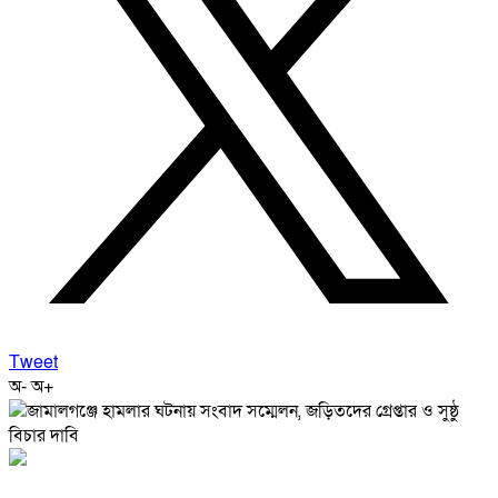
Tweet
অ-
অ+