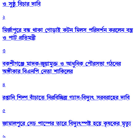
ও সুষ্ঠু বিচার দাবি
২
মির্জাপুরে বন্ধ থাকা গোড়াই কটন মিলস পরিদর্শন করলেন বস্ত্র
ও পাট প্রতিমন্ত্রী
৩
বকশীগঞ্জে মাদক-জুয়ামুক্ত ও আধুনিক পৌরসভা গঠনের
অঙ্গীকার বিএনপি নেতা শাকিলের
৪
রপ্তানি শিল্প বাঁচাতে নিরবিচ্ছিন্ন গ্যাস-বিদ্যুৎ সরবরাহের দাবি
৫
জামালপুরে সেচ পাম্পের তারে বিদ্যুৎস্পষ্ট হয়ে কৃষকের মৃত্যু
৬