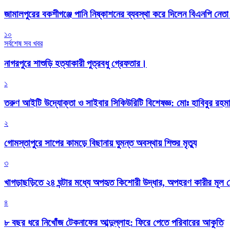
জামালপুরের বকশীগঞ্জে পানি নিষ্কাশনের ব্যবস্থা করে দিলেন বিএনপি নেত
১০
সর্বশেষ সব খবর
নাগরপুরে শাশুড়ি হত্যাকারী পুত্রবধু গ্রেফতার।
১
তরুণ আইটি উদ্যোক্তা ও সাইবার সিকিউরিটি বিশেষজ্ঞ: মোঃ হাবিবুর রহ
২
গোমস্তাপুরে সাপের কামড়ে বিছানায় ঘুমন্ত অবস্থায় শিশুর মৃত্যু
৩
খাগড়াছড়িতে ২৪ ঘন্টার মধ্যে অপহৃত কিশোরী উদ্ধার, অপহরণ কারীর মূল
৪
৮ বছর ধরে নিখোঁজ টেকনাফের আব্দুল্লাহ: ফিরে পেতে পরিবারের আকুতি