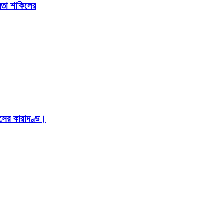
েতা শাকিলের
াসের কারাদণ্ড।