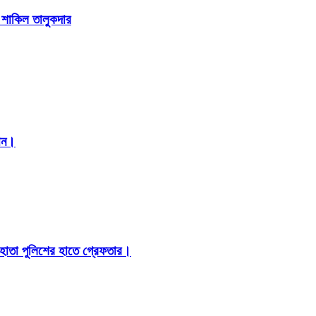
া শাকিল তালুকদার
মান।
 হোতা পুলিশের হাতে গ্রেফতার।