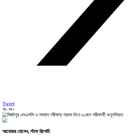
Tweet
অ-
অ+
আনোয়ার হোসেন, স্টাফ রিপোর্ট: