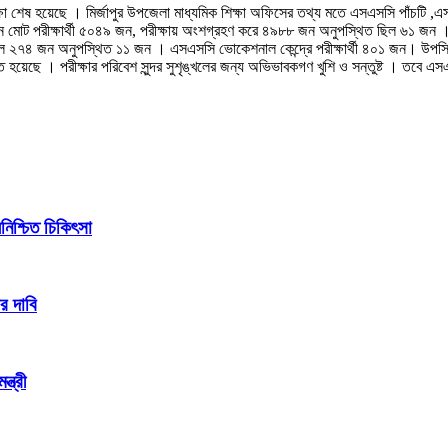
ীক্ষা শেষ হয়েছে । মির্জাপুর উপজেলা মাধ্যমিক শিক্ষা অফিসের তথ্য মতে এসএসসি পাঁচটি
মান মোট পরীক্ষার্থী ৫০৪৯ জন, পরীক্ষায় অংশগ্রহণ করে ৪৯৮৮ জন অনুপস্থিত ছিল ৬১ জন 
িত ছিল ২৭৪ জন অনুপস্থিত ১১ জন । এসএসসি ভোকেশনাল কেন্দ্রে পরীক্ষার্থী ৪০১ জন। উপস্থ
ষ্ঠিত হয়েছে । পরীক্ষার পরিবেশ সুন্দর সুশৃঙ্খলের জন্য অভিভাবকগণ খুশি ও সন্তুষ্ট । তবে এস
িশ্চিত চিকিৎসা
র দাবি
্ত্রী