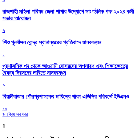
রাজশাহী মহিলা পরিষদ জেলা শাখার উদ্যোগে সাংগঠনিক পক্ষ ২০২৪ কর্মী
সভার আয়োজন
৭
শিশু পুনর্বাসন কেন্দ্র স্থানান্তরের প্রতিবাদে মানববন্ধন
৮
প্রশাসনিক পদ থেকে আওয়ামী দোসরদের অপসারণ এবং শিক্ষাক্ষেত্রে
বৈষম্য নিরসনের দাবিতে মানববন্ধন
৯
বিয়ানীবাজার পৌরপ্রশাসকের দায়িত্বে থাকা এডিসির পরিবর্তে ইউএনও
১০
জনপ্রিয় সব খবর
1