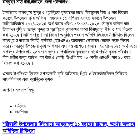
রামকৃষ্ণ সাহা রামা,টাঙ্গাইল জেলা প্রতিনিধি:
টাঙ্গাইলের নাগরপুরে ক্ষুদ্র ও প্রান্তিক কৃষকদের মাঝে বিনামুল্যে বীজ ও সার বিতরণ
করেছে উপজেলা কৃষি অফিস।মঙ্গলবার ১৫ এপ্রিল ২০২৫ সকালে উপজেলা
অডিটোরিয়ামে ২০২৪-২০২৫ অর্থ বছরে খরিপ- ১/২০২৪-২০২৫ মৌসুমে আউশ ধান
উৎপাদন বৃদ্ধির লক্ষ্যে ক্ষুদ্র ও প্রান্তিক কৃষকদের মাঝে বিনামুল্যে বীজ ও সার বিতরণ
করা হয়েছে।আউশ প্রণোদনা বিতরণ অনুষ্ঠানে প্রধান অতিথি হিসেবে উপস্থিত ছিলেন
নাগরপুর উপজেলা নির্বাহী কর্মকর্তা (ইউএনও) আরাফাত মোহাম্মদ নোমান সভাপতিত্ব
করেন নাগরপুর উপজেলা কৃষি অফিসার এস এম রাশেদুল হাসান।২০২৪-২০২৫ অর্থ বছরে
নাগরপুর উপজেলায় ২০০ জন ক্ষুদ্র ও প্রান্তিক কৃষকদের মাঝে প্রতি কৃষক পরিবার ১
বিঘা জমির জন্য আউশ ধান বীজ ৫ কেজি ডিএপি সার ১০ কেজি এমওপি সার ১০ করে
বিতরণ করা হয়েছে।
এসময় উপস্থিত ছিলেন উপসহকারী কৃষি অফিসার, প্রিন্ট ও ইলেকট্রনিকস মিডিয়ার
সাংবাদিকগণ এবং প্রান্তিক কৃষক।
আপনার মতামত লিখুন
সর্বশেষ
জনপ্রিয়
শ্রীবরদী উপজেলার টিউমারে আক্রান্ত ১১ বছরের রাশেদ, অর্থের অভাবে
অনিশ্চিত চিকিৎসা