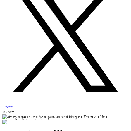
Tweet
অ-
অ+