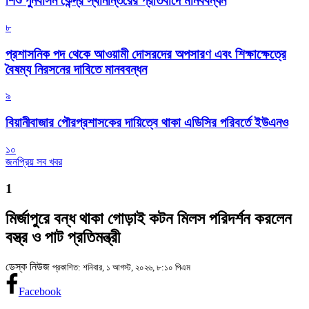
শিশু পুনর্বাসন কেন্দ্র স্থানান্তরের প্রতিবাদে মানববন্ধন
৮
প্রশাসনিক পদ থেকে আওয়ামী দোসরদের অপসারণ এবং শিক্ষাক্ষেত্রে
বৈষম্য নিরসনের দাবিতে মানববন্ধন
৯
বিয়ানীবাজার পৌরপ্রশাসকের দায়িত্বে থাকা এডিসির পরিবর্তে ইউএনও
১০
জনপ্রিয় সব খবর
1
মির্জাপুরে বন্ধ থাকা গোড়াই কটন মিলস পরিদর্শন করলেন
বস্ত্র ও পাট প্রতিমন্ত্রী
ডেস্ক নিউজ
প্রকাশিত: শনিবার, ১ আগস্ট, ২০২৬, ৮:১০ পিএম
Facebook