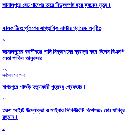
জামালপুরে সেচ পাম্পের তারে বিদ্যুৎস্পষ্ট হয়ে কৃষকের মৃত্যু।
৮
‎ঝালকাঠিতে পুলিশের সাপ্তাহিক মাস্টার প্যারেড অনুষ্ঠিত
৯
জামালপুরের বকশীগঞ্জে পানি নিষ্কাশনের ব্যবস্থা করে দিলেন বিএনপি
নেতা শাকিল তালুকদার
১০
সর্বশেষ সব খবর
নাগরপুরে শাশুড়ি হত্যাকারী পুত্রবধু গ্রেফতার।
১
তরুণ আইটি উদ্যোক্তা ও সাইবার সিকিউরিটি বিশেষজ্ঞ: মোঃ হাবিবুর
রহমান।
২