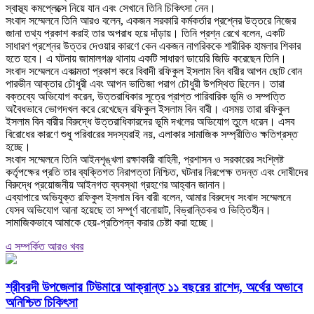
স্বাস্থ্য কমপ্লেক্সে নিয়ে যান এবং সেখানে তিনি চিকিৎসা নেন।
‎সংবাদ সম্মেলনে তিনি আরও বলেন, একজন সরকারি কর্মকর্তার প্রশ্নের উত্তরে নিজের
জানা তথ্য প্রকাশ করাই তার অপরাধ হয়ে দাঁড়ায়। তিনি প্রশ্ন রেখে বলেন, একটি
সাধারণ প্রশ্নের উত্তর দেওয়ার কারণে কেন একজন নাগরিককে শারীরিক হামলার শিকার
হতে হবে। এ ঘটনায় জামালগঞ্জ থানায় একটি সাধারণ ডায়েরি জিডি করেছেন তিনি।
‎সংবাদ সম্মেলনে একাত্মতা প্রকাশ করে বিবাদী রফিকুল ইসলাম বিন বারীর আপন ছোট বোন
পারভীন আক্তার চৌধুরী এবং আপন ভাতিজা পরাগ চৌধুরী উপস্থিত ছিলেন। তারা
বক্তব্যে অভিযোগ করেন, উত্তরাধিকার সূত্রে প্রাপ্ত পারিবারিক ভূমি ও সম্পত্তি
অবৈধভাবে ভোগদখল করে রেখেছেন রফিকুল ইসলাম বিন বারী। এসময় তারা রফিকুল
ইসলাম বিন বারীর বিরুদ্ধে উত্তরাধিকারদের ভূমি দখলের অভিযোগ তুলে ধরেন। এসব
বিরোধের কারণে শুধু পরিবারের সদস্যরাই নয়, এলাকার সামাজিক সম্প্রীতিও ক্ষতিগ্রস্ত
হচ্ছে।
‎সংবাদ সম্মেলনে তিনি আইনশৃঙ্খলা রক্ষাকারী বাহিনী, প্রশাসন ও সরকারের সংশ্লিষ্ট
কর্তৃপক্ষের প্রতি তার ব্যক্তিগত নিরাপত্তা নিশ্চিত, ঘটনার নিরপেক্ষ তদন্ত এবং দোষীদের
বিরুদ্ধে প্রয়োজনীয় আইনগত ব্যবস্থা গ্রহণের আহ্বান জানান।
‎এব্যাপারে অভিযুক্ত রফিকুল ইসলাম বিন বারী বলেন, আমার বিরুদ্ধে সংবাদ সম্মেলনে
যেসব অভিযোগ আনা হয়েছে তা সম্পূর্ণ বানোয়াট, বিভ্রান্তিকর ও ভিত্তিহীন।
সামাজিকভাবে আমাকে হেয়-প্রতিপন্ন করার চেষ্টা করা হচ্ছে।
এ সম্পর্কিত আরও খবর
শ্রীবরদী উপজেলার টিউমারে আক্রান্ত ১১ বছরের রাশেদ, অর্থের অভাবে
অনিশ্চিত চিকিৎসা