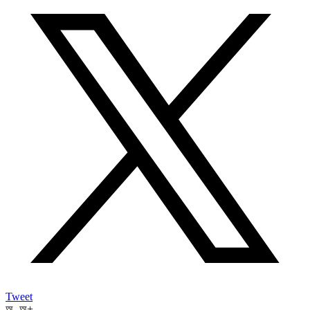
Tweet
অ-
অ+