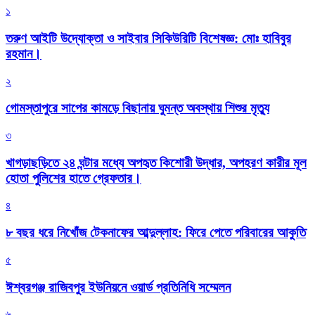
১
তরুণ আইটি উদ্যোক্তা ও সাইবার সিকিউরিটি বিশেষজ্ঞ: মোঃ হাবিবুর
রহমান।
২
গোমস্তাপুরে সাপের কামড়ে বিছানায় ঘুমন্ত অবস্থায় শিশুর মৃত্যু
৩
খাগড়াছড়িতে ২৪ ঘন্টার মধ্যে অপহৃত কিশোরী উদ্ধার, অপহরণ কারীর মূল
হোতা পুলিশের হাতে গ্রেফতার।
৪
৮ বছর ধরে নিখোঁজ টেকনাফের আব্দুল্লাহ: ফিরে পেতে পরিবারের আকুতি
৫
ঈশ্বরগঞ্জ রাজিবপুর ইউনিয়নে ওয়ার্ড প্রতিনিধি সম্মেলন
৬