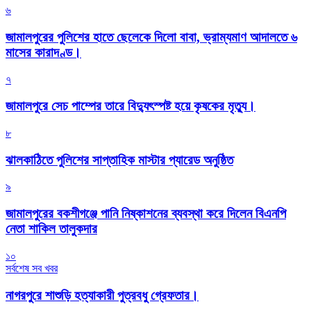
৬
জামালপুরের পুলিশের হাতে ছেলেকে দিলো বাবা, ভ্রাম্যমাণ আদালতে ৬
মাসের কারাদণ্ড।
৭
জামালপুরে সেচ পাম্পের তারে বিদ্যুৎস্পষ্ট হয়ে কৃষকের মৃত্যু।
৮
‎ঝালকাঠিতে পুলিশের সাপ্তাহিক মাস্টার প্যারেড অনুষ্ঠিত
৯
জামালপুরের বকশীগঞ্জে পানি নিষ্কাশনের ব্যবস্থা করে দিলেন বিএনপি
নেতা শাকিল তালুকদার
১০
সর্বশেষ সব খবর
নাগরপুরে শাশুড়ি হত্যাকারী পুত্রবধু গ্রেফতার।