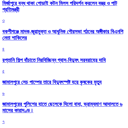
মির্জাপুরে বন্ধ থাকা গোড়াই কটন মিলস পরিদর্শন করলেন বস্ত্র ও পাট
প্রতিমন্ত্রী
৩
বকশীগঞ্জে মাদক-জুয়ামুক্ত ও আধুনিক পৌরসভা গঠনের অঙ্গীকার বিএনপি
নেতা শাকিলের
৪
রপ্তানি শিল্প বাঁচাতে নিরবিচ্ছিন্ন গ্যাস-বিদ্যুৎ সরবরাহের দাবি
৫
জামালপুরে সেচ পাম্পের তারে বিদ্যুৎস্পষ্ট হয়ে কৃষকের মৃত্যু
৬
জামালপুরের পুলিশের হাতে ছেলেকে দিলো বাবা, ভ্রাম্যমাণ আদালতে ৬
মাসের কারাদণ্ড।
৭