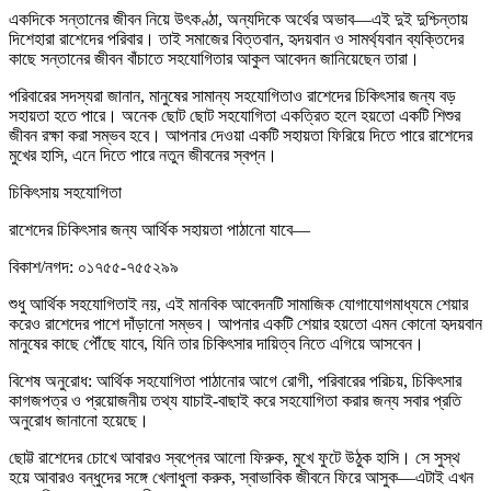
একদিকে সন্তানের জীবন নিয়ে উৎকণ্ঠা, অন্যদিকে অর্থের অভাব—এই দুই দুশ্চিন্তায়
দিশেহারা রাশেদের পরিবার। তাই সমাজের বিত্তবান, হৃদয়বান ও সামর্থ্যবান ব্যক্তিদের
কাছে সন্তানের জীবন বাঁচাতে সহযোগিতার আকুল আবেদন জানিয়েছেন তারা।
পরিবারের সদস্যরা জানান, মানুষের সামান্য সহযোগিতাও রাশেদের চিকিৎসার জন্য বড়
সহায়তা হতে পারে। অনেক ছোট ছোট সহযোগিতা একত্রিত হলে হয়তো একটি শিশুর
জীবন রক্ষা করা সম্ভব হবে। আপনার দেওয়া একটি সহায়তা ফিরিয়ে দিতে পারে রাশেদের
মুখের হাসি, এনে দিতে পারে নতুন জীবনের স্বপ্ন।
চিকিৎসায় সহযোগিতা
রাশেদের চিকিৎসার জন্য আর্থিক সহায়তা পাঠানো যাবে—
বিকাশ/নগদ: ০১৭৫৫-৭৫৫২৯৯
শুধু আর্থিক সহযোগিতাই নয়, এই মানবিক আবেদনটি সামাজিক যোগাযোগমাধ্যমে শেয়ার
করেও রাশেদের পাশে দাঁড়ানো সম্ভব। আপনার একটি শেয়ার হয়তো এমন কোনো হৃদয়বান
মানুষের কাছে পৌঁছে যাবে, যিনি তার চিকিৎসার দায়িত্ব নিতে এগিয়ে আসবেন।
বিশেষ অনুরোধ: আর্থিক সহযোগিতা পাঠানোর আগে রোগী, পরিবারের পরিচয়, চিকিৎসার
কাগজপত্র ও প্রয়োজনীয় তথ্য যাচাই-বাছাই করে সহযোগিতা করার জন্য সবার প্রতি
অনুরোধ জানানো হয়েছে।
ছোট্ট রাশেদের চোখে আবারও স্বপ্নের আলো ফিরুক, মুখে ফুটে উঠুক হাসি। সে সুস্থ
হয়ে আবারও বন্ধুদের সঙ্গে খেলাধুলা করুক, স্বাভাবিক জীবনে ফিরে আসুক—এটাই এখন