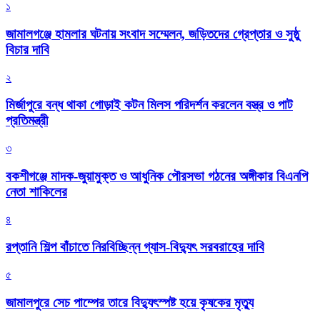
১
জামালগঞ্জে হামলার ঘটনায় সংবাদ সম্মেলন, জড়িতদের গ্রেপ্তার ও সুষ্ঠু
বিচার দাবি
২
মির্জাপুরে বন্ধ থাকা গোড়াই কটন মিলস পরিদর্শন করলেন বস্ত্র ও পাট
প্রতিমন্ত্রী
৩
বকশীগঞ্জে মাদক-জুয়ামুক্ত ও আধুনিক পৌরসভা গঠনের অঙ্গীকার বিএনপি
নেতা শাকিলের
৪
রপ্তানি শিল্প বাঁচাতে নিরবিচ্ছিন্ন গ্যাস-বিদ্যুৎ সরবরাহের দাবি
৫
জামালপুরে সেচ পাম্পের তারে বিদ্যুৎস্পষ্ট হয়ে কৃষকের মৃত্যু