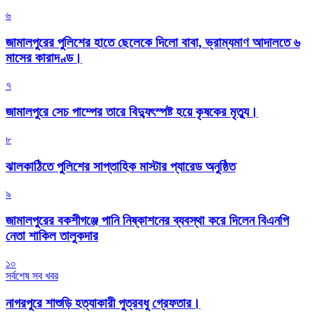
৬
জামালপুরের পুলিশের হাতে ছেলেকে দিলো বাবা, ভ্রাম্যমাণ আদালতে ৬
মাসের কারাদণ্ড।
৭
জামালপুরে সেচ পাম্পের তারে বিদ্যুৎস্পষ্ট হয়ে কৃষকের মৃত্যু।
৮
‎ঝালকাঠিতে পুলিশের সাপ্তাহিক মাস্টার প্যারেড অনুষ্ঠিত
৯
জামালপুরের বকশীগঞ্জে পানি নিষ্কাশনের ব্যবস্থা করে দিলেন বিএনপি
নেতা শাকিল তালুকদার
১০
সর্বশেষ সব খবর
নাগরপুরে শাশুড়ি হত্যাকারী পুত্রবধু গ্রেফতার।