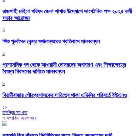
রাজশাহী মহিলা পরিষদ জেলা শাখার উদ্যোগে সাংগঠনিক পক্ষ ২০২৪ কর্মী
সভার আয়োজন
৭
শিশু পুনর্বাসন কেন্দ্র স্থানান্তরের প্রতিবাদে মানববন্ধন
৮
প্রশাসনিক পদ থেকে আওয়ামী দোসরদের অপসারণ এবং শিক্ষাক্ষেত্রে
বৈষম্য নিরসনের দাবিতে মানববন্ধন
৯
বিয়ানীবাজার পৌরপ্রশাসকের দায়িত্বে থাকা এডিসির পরিবর্তে ইউএনও
১০
জনপ্রিয় সব খবর
এ সম্পর্কিত আরও খবর
রপ্তানি শিল্প বাঁচাতে নিরবিচ্ছিন্ন গ্যাস-বিদ্যুৎ সরবরাহের দাবি