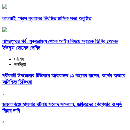
লালমাই প্রেস ক্লাবের নিয়মিত মাসিক সভা অনুষ্ঠিত
নাগরপুরের গর্ব: যুক্তরাজ্য থেকে আইন বিষয়ে স্নাতক ডিগ্রি পেলেন
ইউসুফ হোসেন লেনিন
সর্বশেষ
জনপ্রিয়
শ্রীবরদী উপজেলার টিউমারে আক্রান্ত ১১ বছরের রাশেদ, অর্থের অভাবে
অনিশ্চিত চিকিৎসা
১
জামালগঞ্জে হামলার ঘটনায় সংবাদ সম্মেলন, জড়িতদের গ্রেপ্তার ও সুষ্ঠু
বিচার দাবি
২