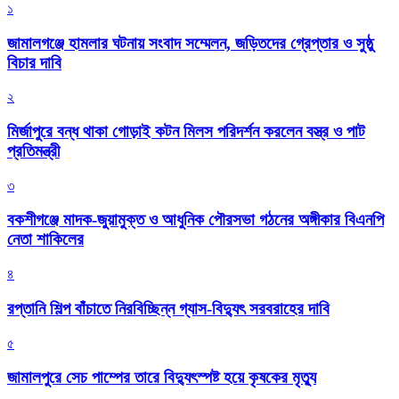
১
জামালগঞ্জে হামলার ঘটনায় সংবাদ সম্মেলন, জড়িতদের গ্রেপ্তার ও সুষ্ঠু
বিচার দাবি
২
মির্জাপুরে বন্ধ থাকা গোড়াই কটন মিলস পরিদর্শন করলেন বস্ত্র ও পাট
প্রতিমন্ত্রী
৩
বকশীগঞ্জে মাদক-জুয়ামুক্ত ও আধুনিক পৌরসভা গঠনের অঙ্গীকার বিএনপি
নেতা শাকিলের
৪
রপ্তানি শিল্প বাঁচাতে নিরবিচ্ছিন্ন গ্যাস-বিদ্যুৎ সরবরাহের দাবি
৫
জামালপুরে সেচ পাম্পের তারে বিদ্যুৎস্পষ্ট হয়ে কৃষকের মৃত্যু