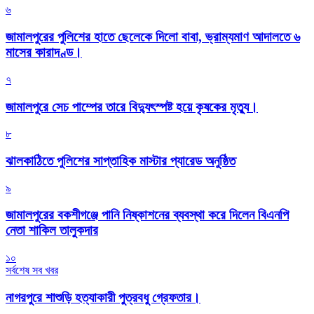
৬
জামালপুরের পুলিশের হাতে ছেলেকে দিলো বাবা, ভ্রাম্যমাণ আদালতে ৬
মাসের কারাদণ্ড।
৭
জামালপুরে সেচ পাম্পের তারে বিদ্যুৎস্পষ্ট হয়ে কৃষকের মৃত্যু।
৮
‎ঝালকাঠিতে পুলিশের সাপ্তাহিক মাস্টার প্যারেড অনুষ্ঠিত
৯
জামালপুরের বকশীগঞ্জে পানি নিষ্কাশনের ব্যবস্থা করে দিলেন বিএনপি
নেতা শাকিল তালুকদার
১০
সর্বশেষ সব খবর
নাগরপুরে শাশুড়ি হত্যাকারী পুত্রবধু গ্রেফতার।