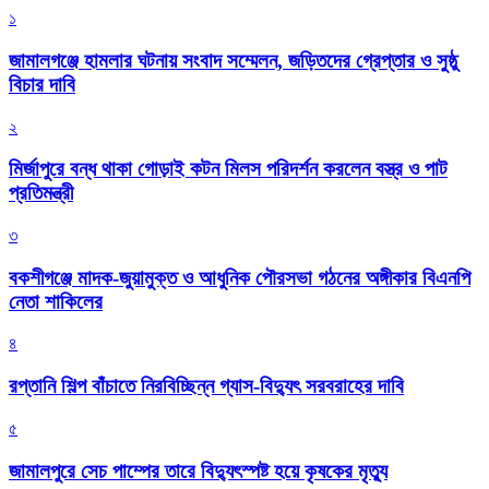
১
জামালগঞ্জে হামলার ঘটনায় সংবাদ সম্মেলন, জড়িতদের গ্রেপ্তার ও সুষ্ঠু
বিচার দাবি
২
মির্জাপুরে বন্ধ থাকা গোড়াই কটন মিলস পরিদর্শন করলেন বস্ত্র ও পাট
প্রতিমন্ত্রী
৩
বকশীগঞ্জে মাদক-জুয়ামুক্ত ও আধুনিক পৌরসভা গঠনের অঙ্গীকার বিএনপি
নেতা শাকিলের
৪
রপ্তানি শিল্প বাঁচাতে নিরবিচ্ছিন্ন গ্যাস-বিদ্যুৎ সরবরাহের দাবি
৫
জামালপুরে সেচ পাম্পের তারে বিদ্যুৎস্পষ্ট হয়ে কৃষকের মৃত্যু