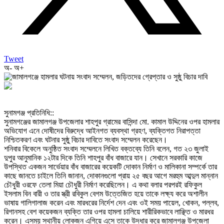
Tweet
অ-
অ+
‎সুনামগঞ্জ প্রতিনিধি::
‎সুনামগঞ্জের জামালগঞ্জ উপজেলার শাহপুর গ্রামের বাসিন্দা মো. কামাল উদ্দিনের ওপর হামলার
অভিযোগ এনে দোষীদের বিরুদ্ধে আইনগত ব্যবস্থা গ্রহণ, ব্যক্তিগত নিরাপত্তা
নিশ্চিতকরণ এবং ঘটনার সুষ্ঠু বিচার দাবিতে সংবাদ সম্মেলন করেছেন।
‎শনিবার বিকেলে অনুষ্ঠিত সংবাদ সম্মেলনে লিখিত বক্তব্যে তিনি বলেন, গত ২৩ জুলাই
দুপুর আনুমানিক ১২টার দিকে তিনি শাহপুর বাঁধ বাজারে যান। সেখানে সরকারি কাজে
উপস্থিত একজন সার্ভেয়ার বাঁধ বাজারের কয়েকটি দোকান নির্মাণ ও মালিকানা সম্পর্কে তার
কাছে জানতে চাইলে তিনি জানান, দোকানগুলো প্রায় ২৫ বছর আগে মরহুম আব্দুল মান্নান
চৌধুরী ওরফে তেলা মিয়া চৌধুরী নির্মাণ করেছিলেন। এ কথা বলার পরপরই রফিকুল
ইসলাম বিন বারী ও তার স্ত্রী রবিকুল বেগম উত্তেজিত হয়ে তাকে লক্ষ্য করে অশালীন
ভাষায় গালিগালাজ করেন এবং মারধরের নির্দেশ দেন এবং ওই সময় পায়েল, খোকন, পল্লব,
রিগানসহ বেশ কয়েকজন ব্যক্তি তার ওপর হামলা চালিয়ে শারীরিকভাবে লাঞ্ছিত ও মারধর
করেন। এসময় স্থানীয় লোকজন এগিয়ে এসে তাকে উদ্ধার করে জামালগঞ্জ উপজেলা