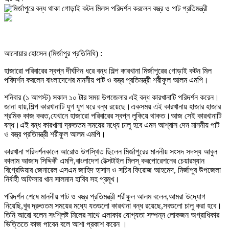
আনোয়ার হোসেন (মির্জাপুর প্রতিনিধি) :
হাজারো পরিবারের স্বপ্ন দীর্ঘদিন ধরে বন্ধ শিল্প কারখানা মির্জাপুরের গোড়াই কটন মিল
পরিদর্শন করলেন বাংলাদেশের মাননীয় পাট ও বস্ত্র প্রতিমন্ত্রী শরীফুল আলম এমপি।
শনিবার (১ আগস্ট) সকাল ১০ টার সময় উপজেলার এই বন্ধ কারখানাটি পরিদর্শন করেন।
জানা যায়,শিল্প কারখানাটি যুগ যুগ ধরে বন্ধ রয়েছে।একসময় এই কারখানায় হাজার হাজার
শ্রমিক কাজ করত,যেখানে হাজারো পরিবারের স্বপ্ন লুকিয়ে থাকত।আজ সেই কারখানাটি
বন্ধ।এই বন্ধ কারখানা দ্রুততম সময়ের মধ্যে চালু হবে এমন আশ্বাস দেন মাননীয় পাট
ও বস্ত্র প্রতিমন্ত্রী শরীফুল আলম এমপি।
কারখানা পরিদর্শনকালে আরোও উপস্থিত ছিলেন মির্জাপুরের মাননীয় সংসদ সদস্য আবুল
কালাম আজাদ সিদ্দিকী এমপি,বাংলাদেশ টেক্সটাইল মিলস্ করপোরেশনের চেয়ারম্যান
বিগ্রেডিয়ার জেনারেল এসএম জাহিদ হাসান ও সচিব ফিরোজ আহমেদ, মির্জাপুর উপজেলা
নির্বাহী অফিসার খান সালমান হাবিব সহ প্রমূখ।
পরিদর্শন শেষে মাননীয় পাট ও বস্ত্র প্রতিমন্ত্রী শরীফুল আলম বলেন,আমরা উদ্যোগ
নিয়েছি,খুব দ্রুততম সময়ের মধ্যে যতগুলো কারখানা বন্ধ রয়েছে,সবগুলো চালু করা হবে।
তিনি আরো বলেন সংশ্লিষ্ট মিলের সাথে এলাকার যোগ্যতা সম্পন্ন লোকজন অগ্রাধিকার
ভিত্তিতে কাজ পাবেন বলে আশা প্রকাশ করেন ।