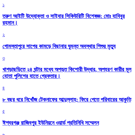
১
তরুণ আইটি উদ্যোক্তা ও সাইবার সিকিউরিটি বিশেষজ্ঞ: মোঃ হাবিবুর
রহমান।
২
গোমস্তাপুরে সাপের কামড়ে বিছানায় ঘুমন্ত অবস্থায় শিশুর মৃত্যু
৩
খাগড়াছড়িতে ২৪ ঘন্টার মধ্যে অপহৃত কিশোরী উদ্ধার, অপহরণ কারীর মূল
হোতা পুলিশের হাতে গ্রেফতার।
৪
৮ বছর ধরে নিখোঁজ টেকনাফের আব্দুল্লাহ: ফিরে পেতে পরিবারের আকুতি
৫
ঈশ্বরগঞ্জ রাজিবপুর ইউনিয়নে ওয়ার্ড প্রতিনিধি সম্মেলন
৬