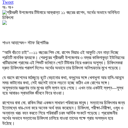
Tweet
অ-
অ+
শাওন আহাম্মেদ= স্টাফ রিপোর্টারঃ
“আমি বাঁচতে চাই”—১১ বছরের শিশু মো. রাশেদ মিয়ার এই আকুতি যেন নাড়া দিচ্ছে
প্রতিটি মানবিক হৃদয়কে। শেরপুরের শ্রীবরদী উপজেলার ৩ নম্বর কাকিলাকুড়া ইউনিয়নের
খাটিয়াডাঙ্গা গ্রামের এই শিশুটি বর্তমানে পেটে টিউমার নিয়ে গুরুতর অসুস্থ। চিকিৎসকরা
দ্রুত চিকিৎসার পরামর্শ দিলেও অর্থের অভাবে তার চিকিৎসা অনিশ্চয়তার মুখে পড়েছে।
যে বয়সে রাশেদের মাঠজুড়ে ছুটে বেড়ানোর কথা, বন্ধুদের সঙ্গে খেলাধুলা আর হাসি-আনন্দে
সময় কাটানোর কথা, সেই বয়সেই তাকে লড়তে হচ্ছে কঠিন এক রোগের সঙ্গে।
অসুস্থতার যন্ত্রণায় তার মুখের হাসি ম্লান হয়ে গেছে। এখন তার একটাই স্বপ্ন—সুস্থ
হয়ে আবারও স্বাভাবিক জীবনে ফিরে যাওয়া।
রাশেদের বাবা মো. রাকিব মিয়া একজন সাধারণ পরিবারের মানুষ। সন্তানের চিকিৎসার জন্য
ইতোমধ্যে ধার-দেনা করে অনেক অর্থ ব্যয় করেছেন। চিকিৎসা, পরীক্ষা-নিরীক্ষা, ওষুধ ও
অন্যান্য খরচ বহন করতে গিয়ে পরিবারটি চরম আর্থিক সংকটে পড়েছে। প্রয়োজনীয়
অর্থের অভাবে সন্তানের চিকিৎসা চালিয়ে যাওয়া তাদের পক্ষে প্রায় অসম্ভব হয়ে
উঠেছে।