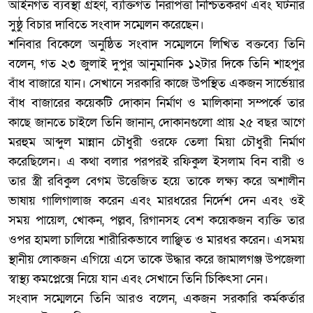
আইনগত ব্যবস্থা গ্রহণ, ব্যক্তিগত নিরাপত্তা নিশ্চিতকরণ এবং ঘটনার
সুষ্ঠু বিচার দাবিতে সংবাদ সম্মেলন করেছেন।
‎শনিবার বিকেলে অনুষ্ঠিত সংবাদ সম্মেলনে লিখিত বক্তব্যে তিনি
বলেন, গত ২৩ জুলাই দুপুর আনুমানিক ১২টার দিকে তিনি শাহপুর
বাঁধ বাজারে যান। সেখানে সরকারি কাজে উপস্থিত একজন সার্ভেয়ার
বাঁধ বাজারের কয়েকটি দোকান নির্মাণ ও মালিকানা সম্পর্কে তার
কাছে জানতে চাইলে তিনি জানান, দোকানগুলো প্রায় ২৫ বছর আগে
মরহুম আব্দুল মান্নান চৌধুরী ওরফে তেলা মিয়া চৌধুরী নির্মাণ
করেছিলেন। এ কথা বলার পরপরই রফিকুল ইসলাম বিন বারী ও
তার স্ত্রী রবিকুল বেগম উত্তেজিত হয়ে তাকে লক্ষ্য করে অশালীন
ভাষায় গালিগালাজ করেন এবং মারধরের নির্দেশ দেন এবং ওই
সময় পায়েল, খোকন, পল্লব, রিগানসহ বেশ কয়েকজন ব্যক্তি তার
ওপর হামলা চালিয়ে শারীরিকভাবে লাঞ্ছিত ও মারধর করেন। এসময়
স্থানীয় লোকজন এগিয়ে এসে তাকে উদ্ধার করে জামালগঞ্জ উপজেলা
স্বাস্থ্য কমপ্লেক্সে নিয়ে যান এবং সেখানে তিনি চিকিৎসা নেন।
‎সংবাদ সম্মেলনে তিনি আরও বলেন, একজন সরকারি কর্মকর্তার