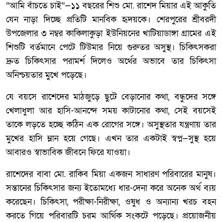
“আমি বাঁচতে চাই”—১১ বছরের শিশু মো. রাশেদ মিয়ার এই আকুতি
যেন নাড়া দিচ্ছে প্রতিটি মানবিক হৃদয়কে। শেরপুরের শ্রীবরদী
উপজেলার ৩ নম্বর কাকিলাকুড়া ইউনিয়নের খাটিয়াডাঙ্গা গ্রামের এই
শিশুটি বর্তমানে পেটে টিউমার নিয়ে গুরুতর অসুস্থ। চিকিৎসকরা
দ্রুত চিকিৎসার পরামর্শ দিলেও অর্থের অভাবে তার চিকিৎসা
অনিশ্চয়তার মুখে পড়েছে।
যে বয়সে রাশেদের মাঠজুড়ে ছুটে বেড়ানোর কথা, বন্ধুদের সঙ্গে
খেলাধুলা আর হাসি-আনন্দে সময় কাটানোর কথা, সেই বয়সেই
তাকে লড়তে হচ্ছে কঠিন এক রোগের সঙ্গে। অসুস্থতার যন্ত্রণায় তার
মুখের হাসি ম্লান হয়ে গেছে। এখন তার একটাই স্বপ্ন—সুস্থ হয়ে
আবারও স্বাভাবিক জীবনে ফিরে যাওয়া।
রাশেদের বাবা মো. রাকিব মিয়া একজন সাধারণ পরিবারের মানুষ।
সন্তানের চিকিৎসার জন্য ইতোমধ্যে ধার-দেনা করে অনেক অর্থ ব্যয়
করেছেন। চিকিৎসা, পরীক্ষা-নিরীক্ষা, ওষুধ ও অন্যান্য খরচ বহন
করতে গিয়ে পরিবারটি চরম আর্থিক সংকটে পড়েছে। প্রয়োজনীয়