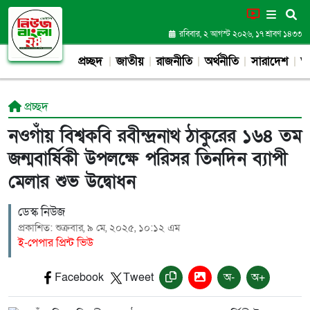
রবিবার, ২ আগস্ট ২০২৬, ১৭ শ্রাবণ ১৪৩৩
প্রচ্ছদ
জাতীয়
রাজনীতি
অর্থনীতি
সারাদেশ
আন
প্রচ্ছদ
নওগাঁয় বিশ্বকবি রবীন্দ্রনাথ ঠাকুরের ১৬৪ তম
জন্মবার্ষিকী উপলক্ষে পরিসর তিনদিন ব্যাপী
মেলার শুভ উদ্বোধন
ডেস্ক নিউজ
প্রকাশিত: শুক্রবার, ৯ মে, ২০২৫, ১০:১২ এম
ই-পেপার প্রিন্ট ভিউ
Facebook
Tweet
অ-
অ+