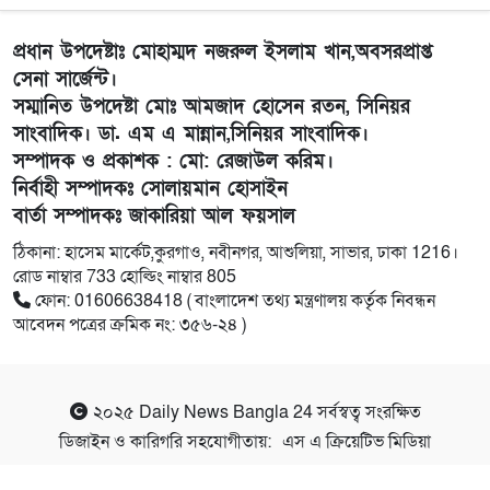
প্রধান উপদেষ্টাঃ মোহাম্মদ নজরুল ইসলাম খান,অবসরপ্রাপ্ত
সেনা সার্জেন্ট।
সম্মানিত উপদেষ্টা মোঃ আমজাদ হোসেন রতন, সিনিয়র
সাংবাদিক। ডা. এম এ মান্নান,সিনিয়র সাংবাদিক।
সম্পাদক ও প্রকাশক : মো: রেজাউল করিম।
নির্বাহী সম্পাদকঃ সোলায়মান হোসাইন
বার্তা সম্পাদকঃ জাকারিয়া আল ফয়সাল
ঠিকানা: হাসেম মার্কেট,কুরগাও, নবীনগর, আশুলিয়া, সাভার, ঢাকা 1216।
রোড নাম্বার 733 হোল্ডিং নাম্বার 805
ফোন: 01606638418 ( বাংলাদেশ তথ্য মন্ত্রণালয় কর্তৃক নিবন্ধন
আবেদন পত্রের ক্রমিক নং: ৩৫৬-২৪ )
২০২৫
Daily News Bangla 24
সর্বস্বত্ব সংরক্ষিত
ডিজাইন ও কারিগরি সহযোগীতায়:
এস এ ক্রিয়েটিভ মিডিয়া