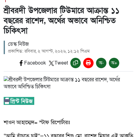
1
শ্রীবরদী উপজেলার টিউমারে আক্রান্ত ১১
বছরের রাশেদ, অর্থের অভাবে অনিশ্চিত
চিকিৎসা
ডেস্ক নিউজ
প্রকাশিত: রবিবার, ২ আগস্ট, ২০২৬, ১২:১২ পিএম
Facebook
Tweet
অ-
অ+
শাওন আহাম্মেদ= স্টাফ রিপোর্টারঃ
“আমি বাঁচতে চাই”—১১ বছরের শিশু মো. রাশেদ মিয়ার এই আকুতি