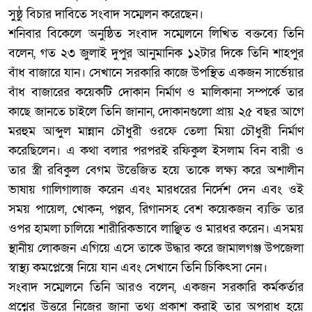
সুষ্ঠু বিচার দাবিতে সংবাদ সম্মেলন করেছেন।
‎শনিবার বিকেলে অনুষ্ঠিত সংবাদ সম্মেলনে লিখিত বক্তব্যে তিনি
বলেন, গত ২৩ জুলাই দুপুর আনুমানিক ১২টার দিকে তিনি শাহপুর
বাঁধ বাজারে যান। সেখানে সরকারি কাজে উপস্থিত একজন সার্ভেয়ার
বাঁধ বাজারের কয়েকটি দোকান নির্মাণ ও মালিকানা সম্পর্কে তার
কাছে জানতে চাইলে তিনি জানান, দোকানগুলো প্রায় ২৫ বছর আগে
মরহুম আব্দুল মান্নান চৌধুরী ওরফে তেলা মিয়া চৌধুরী নির্মাণ
করেছিলেন। এ কথা বলার পরপরই রফিকুল ইসলাম বিন বারী ও
তার স্ত্রী রবিকুল বেগম উত্তেজিত হয়ে তাকে লক্ষ্য করে অশালীন
ভাষায় গালিগালাজ করেন এবং মারধরের নির্দেশ দেন এবং ওই
সময় পায়েল, খোকন, পল্লব, রিগানসহ বেশ কয়েকজন ব্যক্তি তার
ওপর হামলা চালিয়ে শারীরিকভাবে লাঞ্ছিত ও মারধর করেন। এসময়
স্থানীয় লোকজন এগিয়ে এসে তাকে উদ্ধার করে জামালগঞ্জ উপজেলা
স্বাস্থ্য কমপ্লেক্সে নিয়ে যান এবং সেখানে তিনি চিকিৎসা নেন।
‎সংবাদ সম্মেলনে তিনি আরও বলেন, একজন সরকারি কর্মকর্তার
প্রশ্নের উত্তরে নিজের জানা তথ্য প্রকাশ করাই তার অপরাধ হয়ে