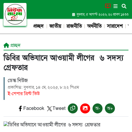
বুধবার, ৫ আগস্ট ২০২৬, ২০ শ্রাবণ ১৪৩৩
প্রচ্ছদ
জাতীয়
রাজনীতি
অর্থনীতি
সারাদেশ
আন
প্রচ্ছদ
ডিবির অভিযানে আওয়ামী লীগের ৬ সদস্য
গ্রেফতার
ডেস্ক নিউজ
প্রকাশিত: বুধবার, ১৪ মে, ২০২৫, ৮:২২ পিএম
ই-পেপার প্রিন্ট ভিউ
Facebook
Tweet
অ-
অ+