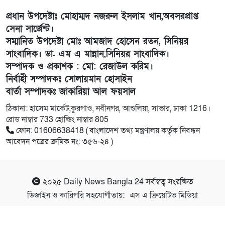
প্রধান উপদেষ্টাঃ মোহাম্মদ নজরুল ইসলাম খান,অবসরপ্রাপ্ত
সেনা সার্জেন্ট।
সম্মানিত উপদেষ্টা মোঃ আমজাদ হোসেন রতন, সিনিয়র
সাংবাদিক। ডা. এম এ মান্নান,সিনিয়র সাংবাদিক।
সম্পাদক ও প্রকাশক : মো: রেজাউল করিম।
নির্বাহী সম্পাদকঃ সোলায়মান হোসাইন
বার্তা সম্পাদকঃ জাকারিয়া আল ফয়সাল
ঠিকানা: হাসেম মার্কেট,কুরগাও, নবীনগর, আশুলিয়া, সাভার, ঢাকা 1216।
রোড নাম্বার 733 হোল্ডিং নাম্বার 805
ফোন: 01606638418 ( বাংলাদেশ তথ্য মন্ত্রণালয় কর্তৃক নিবন্ধন
আবেদন পত্রের ক্রমিক নং: ৩৫৬-২৪ )
২০২৫
Daily News Bangla 24
সর্বস্বত্ব সংরক্ষিত
ডিজাইন ও কারিগরি সহযোগীতায়:
এস এ ক্রিয়েটিভ মিডিয়া