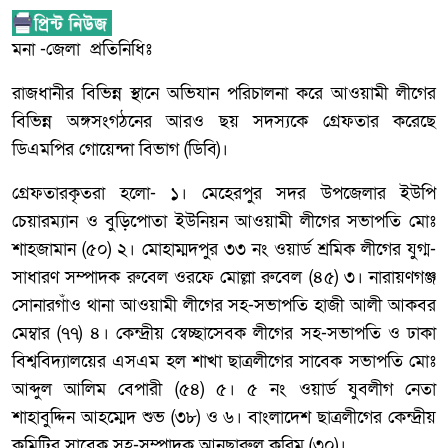
মনা -জেলা প্রতিনিধিঃ
রাজধানীর বিভিন্ন স্থানে অভিযান পরিচালনা করে আওয়ামী লীগের
বিভিন্ন অঙ্গসংগঠনের আরও ছয় সদস্যকে গ্রেফতার করেছে
ডিএমপির গোয়েন্দা বিভাগ (ডিবি)।
গ্রেফতারকৃতরা হলো- ১। মেহেরপুর সদর উপজেলার ইউপি
চেয়ারম্যান ও বুড়িপোতা ইউনিয়ন আওয়ামী লীগের সভাপতি মোঃ
শাহজামান (৫০) ২। মোহাম্মদপুর ৩৩ নং ওয়ার্ড শ্রমিক লীগের যুগ্ম-
সাধারণ সম্পাদক রুবেল ওরফে মোল্লা রুবেল (৪৫) ৩। নারায়ণগঞ্জ
সোনারগাঁও থানা আওয়ামী লীগের সহ-সভাপতি হাজী আলী আকবর
মেম্বার (৭৭) ৪। কেন্দ্রীয় স্বেচ্ছাসেবক লীগের সহ-সভাপতি ও ঢাকা
বিশ্ববিদ্যালয়ের এসএম হল শাখা ছাত্রলীগের সাবেক সভাপতি মোঃ
আব্দুল আলিম বেপারী (৫৪) ৫। ৫ নং ওয়ার্ড যুবলীগ নেতা
শাহাবুদ্দিন আহম্মেদ শুভ (৩৮) ও ৬। বাংলাদেশ ছাত্রলীগের কেন্দ্রীয়
কমিটির সাবেক সহ-সম্পাদক আনছারুল করিম (৩০)।