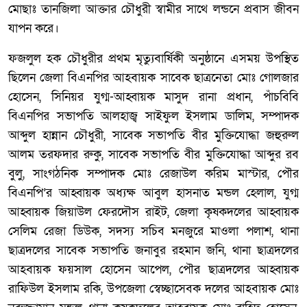
মোছাঃ তানজিলা আক্তার চৌধুরী স্বামীর সাথে লন্ডনে প্রবাস জীবন
যাপন করে।
ফজলুল হক চৌধুরীর প্রথম মৃত্যুবার্ষিকী অনুষ্ঠানে এসময় উপস্থিত
ছিলেন জেলা বিএনপির আহবায়ক সাবেক ছাত্রনেতা মোঃ গোলজার
হোসেন, সিনিয়র যুগ্ম-আহ্বায়ক মাসুদ রানা প্রধান, পাঁচবিবি
বিএনপির সভাপতি আলহাজ্ব সাইফুল ইসলাম ডালিম, সম্পাদক
আব্দুল হান্নান চৌধুরী, সাবেক সভাপতি বীর মুক্তিযোদ্ধা জহুরুল
আলম তরফদার রুকু, সাবেক সভাপতি বীর মুক্তিযোদ্ধা আব্দুর রব
বুলু, সাংগঠনিক সম্পাদক মোঃ রেজাউল করিম মাস্টার, পৌর
বিএনপি’র আহ্বায়ক অধ্যক্ষ আবুল হাসনাত মন্ডল হেলাল, যুগ্ম
আহ্বায়ক জিয়াউল ফেরদৌস রাইট, জেলা কৃষকদলের আহ্বায়ক
সেলিম রেজা ডিউক, সদস্য সচিব মনজুরে মাওলা পলাশ, থানা
ছাত্রদলের সাবেক সভাপতি জনাবুর রহমান জনি, থানা ছাত্রদলের
আহবায়ক ফয়সাল হোসেন আপেল, পৌর ছাত্রদলের আহ্বায়ক
রাফিউল ইসলাম রকি, উপজেলা স্বেচ্ছাসেবক দলের আহবায়ক মোঃ