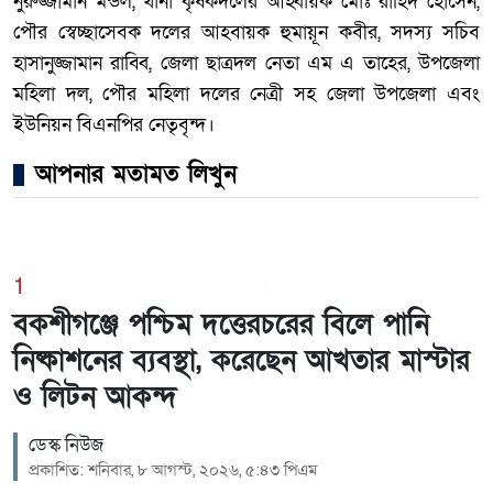
নুরুজ্জামান মন্ডল, থানা কৃষকদলের আহ্বায়ক মোঃ রাহিদ হোসেন,
পৌর স্বেচ্ছাসেবক দলের আহবায়ক হুমায়ূন কবীর, সদস্য সচিব
হাসানুজ্জামান রাব্বি, জেলা ছাত্রদল নেতা এম এ তাহের, উপজেলা
মহিলা দল, পৌর মহিলা দলের নেত্রী সহ জেলা উপজেলা এবং
ইউনিয়ন বিএনপির নেতৃবৃন্দ।
আপনার মতামত লিখুন
1
বকশীগঞ্জে পশ্চিম দত্তেরচরের বিলে পানি
নিষ্কাশনের ব্যবস্থা, করেছেন আখতার মাস্টার
ও লিটন আকন্দ
ডেস্ক নিউজ
প্রকাশিত: শনিবার, ৮ আগস্ট, ২০২৬, ৫:৪৩ পিএম