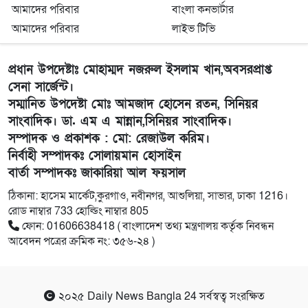
আমাদের পরিবার
বাংলা কনভার্টার
আমাদের পরিবার
লাইভ টিভি
প্রধান উপদেষ্টাঃ মোহাম্মদ নজরুল ইসলাম খান,অবসরপ্রাপ্ত
সেনা সার্জেন্ট।
সম্মানিত উপদেষ্টা মোঃ আমজাদ হোসেন রতন, সিনিয়র
সাংবাদিক। ডা. এম এ মান্নান,সিনিয়র সাংবাদিক।
সম্পাদক ও প্রকাশক : মো: রেজাউল করিম।
নির্বাহী সম্পাদকঃ সোলায়মান হোসাইন
বার্তা সম্পাদকঃ জাকারিয়া আল ফয়সাল
ঠিকানা: হাসেম মার্কেট,কুরগাও, নবীনগর, আশুলিয়া, সাভার, ঢাকা 1216।
রোড নাম্বার 733 হোল্ডিং নাম্বার 805
ফোন: 01606638418 ( বাংলাদেশ তথ্য মন্ত্রণালয় কর্তৃক নিবন্ধন
আবেদন পত্রের ক্রমিক নং: ৩৫৬-২৪ )
২০২৫
Daily News Bangla 24
সর্বস্বত্ব সংরক্ষিত