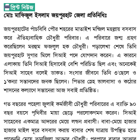
মোঃ মাফিজুল ইসলাম জয়পুরহাট জেলা প্রতিনিধিঃ
জয়পুরহাটের পাঁচবিবি পৌর শহরের মাতাইশ মন্জিল মহল্লায় বসবাস
করে ঐতিহ্যবাহিক চৌধুরী পরিবার। এ পরিবারে জন্ম গ্রহণ
করেছিলেন মরহুম ফজলুল হক চৌধুরী। পড়ালেখা শেষে তিনি
জয়পুরহাট সুগার মিলে সিআই পদে যোগদান করেন। এ কারনে
এলাকায় তিনি সিআই হিসাবেই বেশি পরিচিত ছিল এবং অনেকেই
সিআই সাহেব বলেই ডাকত। সংসার জীবনে তিনি ৩’ছেলে ও
১’কন্যা সন্তানদের জনক ছিলেন। পিতার স্নেহ ভালবাসা ও কঠোর
শাসনের কল্যাণে সন্তানেরা আজ সবাই প্রতিষ্ঠিত।
গত বছরের পহেলা জুলাই কর্মজীবী চৌধুরী পরিবারের এ ব্যাক্তি ৯০
বছর বয়সে পৃথিবীর মায়া ছেড়ে পরলোকগমন করেন। সিআই
সাহেবের একমাত্র আদরের মেয়ে লন্ডন প্রবাসী। বাবা-মেয়ে হাজার
হাজার মাইল দূরে বসবাস করায় বাবার শেষ যাত্রায় উপস্থিত হতে
পারেননি মেয়ে তানজিলা আক্তার চৌধুরী। পরপারে বাবার আত্মার