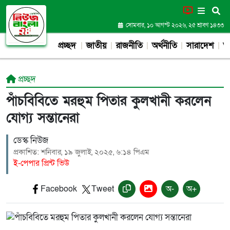
সোমবার, ১০ আগস্ট ২০২৬, ২৫ শ্রাবণ ১৪৩৩
প্রচ্ছদ
জাতীয়
রাজনীতি
অর্থনীতি
সারাদেশ
আন
প্রচ্ছদ
পাঁচবিবিতে মরহুম পিতার কুলখানী করলেন
যোগ্য সন্তানেরা
ডেস্ক নিউজ
প্রকাশিত: শনিবার, ১৯ জুলাই, ২০২৫, ৬:১৪ পিএম
ই-পেপার প্রিন্ট ভিউ
Facebook
Tweet
অ-
অ+