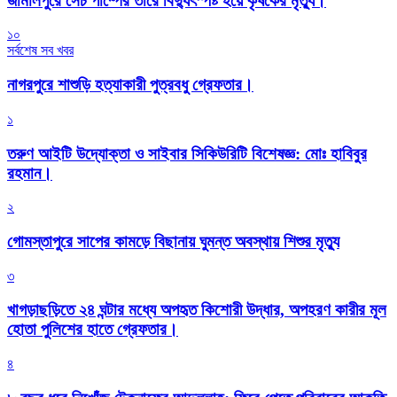
জামালপুরে সেচ পাম্পের তারে বিদ্যুৎস্পষ্ট হয়ে কৃষকের মৃত্যু।
১০
সর্বশেষ সব খবর
নাগরপুরে শাশুড়ি হত্যাকারী পুত্রবধু গ্রেফতার।
১
তরুণ আইটি উদ্যোক্তা ও সাইবার সিকিউরিটি বিশেষজ্ঞ: মোঃ হাবিবুর
রহমান।
২
গোমস্তাপুরে সাপের কামড়ে বিছানায় ঘুমন্ত অবস্থায় শিশুর মৃত্যু
৩
খাগড়াছড়িতে ২৪ ঘন্টার মধ্যে অপহৃত কিশোরী উদ্ধার, অপহরণ কারীর মূল
হোতা পুলিশের হাতে গ্রেফতার।
৪