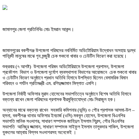
জামালপুর জেলা প্রতিনিধিঃ মোঃ ইমরান আকন্দ।
জামালপুরের বকশীগঞ্জ উপজেলা পরিষদের নবনির্মিত অডিটোরিয়াম উদ্বোধন অসহায় দুঃস্থ
পানিবন্দী মানুষের মাঝে গৃহ মন্জুরী চেক শুকনো খাবার ও ঢেউটিন বিতরণ করা হয়েছে।
শুক্রবার (৭ আগষ্ট) উপজেলা পরিষদ অডিটোরিয়ামে উপজেলা প্রশাসন, উপজেলা
প্রকৌশল বিভাগ ও উপজেলা দূর্যোগ ব্যবস্থাপনা বিভাগের আয়োজনে চেক শুকনো খাবার
ও ঢেউটিন বিতরণ অনুষ্ঠানে প্রধান অতিথি হিসাবে উপস্থিত ছিলেন বেসামরিক বিমান
পরিবহন ও পর্যটন প্রতিমন্ত্রী এম. রশিদুজ্জামান মিল্লাত এমপি।
উপজেলা নির্বাহী অফিসার মুরাদ হোসেনের সভাপতিত্বে অনুষ্ঠানে বিশেষ অতিথি হিসাবে
বক্তব্য রাখেন জেলা পরিষদের প্রশাসক বীরমুক্তিযোদ্ধা মোঃ সিরাজুল হক।
অন্যানের মাঝে বক্তব্য রাখেন সহকারি কমিশনার (ভূমি) ও পৌর প্রশাসক আসমা-উল –
হুসনা, বকশীগঞ্জ থানার অফিসার ইনচার্জ (ওসি) মকবুল হোসেন, উপজেলা বিএনপির
সভাপতি মানিক সওদাগর, সাধারণ সম্পাদক জাহিদুল ইসলাম প্রিন্স, পৌর বিএনপির
সভাপতি আনিছুর জ্জামান, সাধারণ সম্পাদক সাইফুল ইসলাম তালুকদার শাকিল, উপজেলা
যুবদলের আহ্বায় বিপ্লব সওদাগরসহ অনেকেই ।