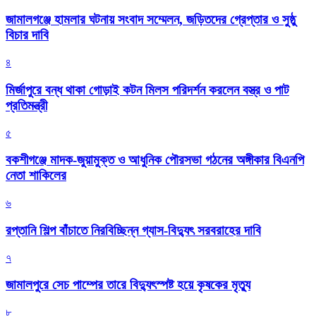
জামালগঞ্জে হামলার ঘটনায় সংবাদ সম্মেলন, জড়িতদের গ্রেপ্তার ও সুষ্ঠু
বিচার দাবি
৪
মির্জাপুরে বন্ধ থাকা গোড়াই কটন মিলস পরিদর্শন করলেন বস্ত্র ও পাট
প্রতিমন্ত্রী
৫
বকশীগঞ্জে মাদক-জুয়ামুক্ত ও আধুনিক পৌরসভা গঠনের অঙ্গীকার বিএনপি
নেতা শাকিলের
৬
রপ্তানি শিল্প বাঁচাতে নিরবিচ্ছিন্ন গ্যাস-বিদ্যুৎ সরবরাহের দাবি
৭
জামালপুরে সেচ পাম্পের তারে বিদ্যুৎস্পষ্ট হয়ে কৃষকের মৃত্যু
৮