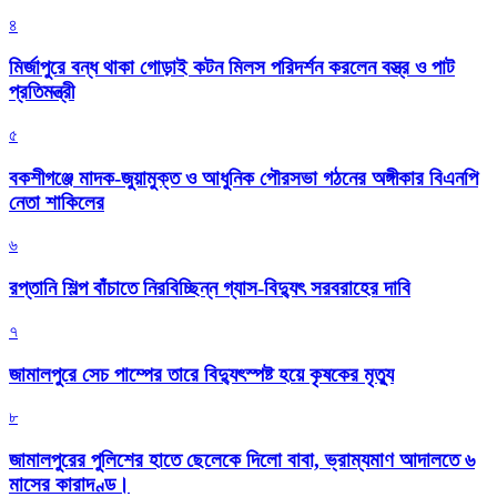
৪
মির্জাপুরে বন্ধ থাকা গোড়াই কটন মিলস পরিদর্শন করলেন বস্ত্র ও পাট
প্রতিমন্ত্রী
৫
বকশীগঞ্জে মাদক-জুয়ামুক্ত ও আধুনিক পৌরসভা গঠনের অঙ্গীকার বিএনপি
নেতা শাকিলের
৬
রপ্তানি শিল্প বাঁচাতে নিরবিচ্ছিন্ন গ্যাস-বিদ্যুৎ সরবরাহের দাবি
৭
জামালপুরে সেচ পাম্পের তারে বিদ্যুৎস্পষ্ট হয়ে কৃষকের মৃত্যু
৮
জামালপুরের পুলিশের হাতে ছেলেকে দিলো বাবা, ভ্রাম্যমাণ আদালতে ৬
মাসের কারাদণ্ড।