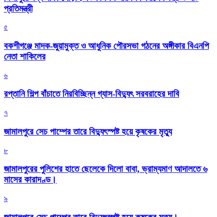
প্রতিমন্ত্রী
৫
বকশীগঞ্জে মাদক-জুয়ামুক্ত ও আধুনিক পৌরসভা গঠনের অঙ্গীকার বিএনপি
নেতা শাকিলের
৬
রপ্তানি শিল্প বাঁচাতে নিরবিচ্ছিন্ন গ্যাস-বিদ্যুৎ সরবরাহের দাবি
৭
জামালপুরে সেচ পাম্পের তারে বিদ্যুৎস্পষ্ট হয়ে কৃষকের মৃত্যু
৮
জামালপুরের পুলিশের হাতে ছেলেকে দিলো বাবা, ভ্রাম্যমাণ আদালতে ৬
মাসের কারাদণ্ড।
৯