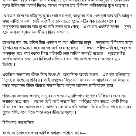
দ্রুত চিকিৎসার পরামর্শ দিলেও অর্থের অভাবে তার চিকিৎসা অনিশ্চয়তার মুখে পড়েছে।
যে বয়সে রাশেদের মাঠজুড়ে ছুটে বেড়ানোর কথা, বন্ধুদের সঙ্গে খেলাধুলা আর হাসি-আনন্দে
সময় কাটানোর কথা, সেই বয়সেই তাকে লড়তে হচ্ছে কঠিন এক রোগের সঙ্গে।
অসুস্থতার যন্ত্রণায় তার মুখের হাসি ম্লান হয়ে গেছে। এখন তার একটাই স্বপ্ন—সুস্থ
হয়ে আবারও স্বাভাবিক জীবনে ফিরে যাওয়া।
রাশেদের বাবা মো. রাকিব মিয়া একজন সাধারণ পরিবারের মানুষ। সন্তানের চিকিৎসার জন্য
ইতোমধ্যে ধার-দেনা করে অনেক অর্থ ব্যয় করেছেন। চিকিৎসা, পরীক্ষা-নিরীক্ষা, ওষুধ ও
অন্যান্য খরচ বহন করতে গিয়ে পরিবারটি চরম আর্থিক সংকটে পড়েছে। প্রয়োজনীয়
অর্থের অভাবে সন্তানের চিকিৎসা চালিয়ে যাওয়া তাদের পক্ষে প্রায় অসম্ভব হয়ে
উঠেছে।
একদিকে সন্তানের জীবন নিয়ে উৎকণ্ঠা, অন্যদিকে অর্থের অভাব—এই দুই দুশ্চিন্তায়
দিশেহারা রাশেদের পরিবার। তাই সমাজের বিত্তবান, হৃদয়বান ও সামর্থ্যবান ব্যক্তিদের
কাছে সন্তানের জীবন বাঁচাতে সহযোগিতার আকুল আবেদন জানিয়েছেন তারা।
পরিবারের সদস্যরা জানান, মানুষের সামান্য সহযোগিতাও রাশেদের চিকিৎসার জন্য বড়
সহায়তা হতে পারে। অনেক ছোট ছোট সহযোগিতা একত্রিত হলে হয়তো একটি শিশুর
জীবন রক্ষা করা সম্ভব হবে। আপনার দেওয়া একটি সহায়তা ফিরিয়ে দিতে পারে রাশেদের
মুখের হাসি, এনে দিতে পারে নতুন জীবনের স্বপ্ন।
চিকিৎসায় সহযোগিতা
রাশেদের চিকিৎসার জন্য আর্থিক সহায়তা পাঠানো যাবে—