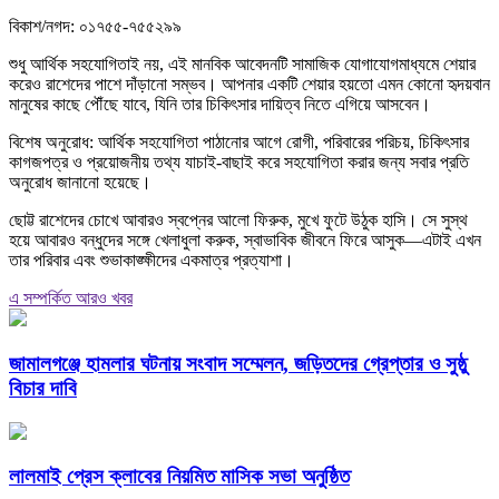
বিকাশ/নগদ: ০১৭৫৫-৭৫৫২৯৯
শুধু আর্থিক সহযোগিতাই নয়, এই মানবিক আবেদনটি সামাজিক যোগাযোগমাধ্যমে শেয়ার
করেও রাশেদের পাশে দাঁড়ানো সম্ভব। আপনার একটি শেয়ার হয়তো এমন কোনো হৃদয়বান
মানুষের কাছে পৌঁছে যাবে, যিনি তার চিকিৎসার দায়িত্ব নিতে এগিয়ে আসবেন।
বিশেষ অনুরোধ: আর্থিক সহযোগিতা পাঠানোর আগে রোগী, পরিবারের পরিচয়, চিকিৎসার
কাগজপত্র ও প্রয়োজনীয় তথ্য যাচাই-বাছাই করে সহযোগিতা করার জন্য সবার প্রতি
অনুরোধ জানানো হয়েছে।
ছোট্ট রাশেদের চোখে আবারও স্বপ্নের আলো ফিরুক, মুখে ফুটে উঠুক হাসি। সে সুস্থ
হয়ে আবারও বন্ধুদের সঙ্গে খেলাধুলা করুক, স্বাভাবিক জীবনে ফিরে আসুক—এটাই এখন
তার পরিবার এবং শুভাকাঙ্ক্ষীদের একমাত্র প্রত্যাশা।
এ সম্পর্কিত আরও খবর
জামালগঞ্জে হামলার ঘটনায় সংবাদ সম্মেলন, জড়িতদের গ্রেপ্তার ও সুষ্ঠু
বিচার দাবি
লালমাই প্রেস ক্লাবের নিয়মিত মাসিক সভা অনুষ্ঠিত