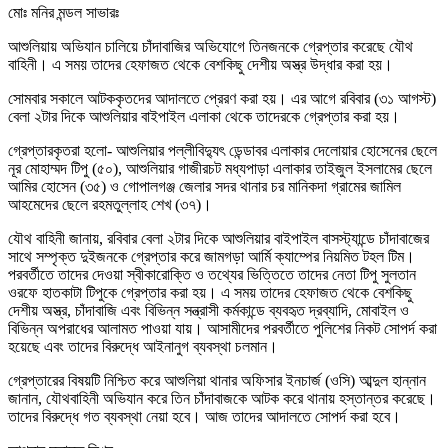
মোঃ মনির মন্ডল সাভারঃ
আশুলিয়ায় অভিযান চালিয়ে চাঁদাবাজির অভিযোগে তিনজনকে গ্রেপ্তার করেছে যৌথ
বাহিনী। এ সময় তাদের হেফাজত থেকে বেশকিছু দেশীয় অস্ত্র উদ্ধার করা হয়।
সোমবার সকালে আটককৃতদের আদালতে প্রেরণ করা হয়। এর আগে রবিবার (৩১ আগস্ট)
বেলা ২টার দিকে আশুলিয়ার বাইপাইল এলাকা থেকে তাদেরকে গ্রেপ্তার করা হয়।
গ্রেপ্তারকৃতরা হলো- আশুলিয়ার পল্লীবিদ্যুৎ ডেন্ডাবর এলাকার দেলোয়ার হোসেনের ছেলে
নূর মোহাম্মদ টিপু (৫০), আশুলিয়ার গাজীরচট মধ্যপাড়া এলাকার তাইজুল ইসলামের ছেলে
আমির হোসেন (৩৫) ও গোপালগঞ্জ জেলার সদর থানার চর মানিকদা গ্রামের জামিল
আহমেদের ছেলে রহমতুল্লাহ শেখ (৩৭)।
যৌথ বাহিনী জানায়, রবিবার বেলা ২টার দিকে আশুলিয়ার বাইপাইল বাসস্ট্যান্ডে চাঁদাবাজের
সাথে সম্পৃক্ত দুইজনকে গ্রেপ্তার করে জামগড়া আর্মি ক্যাম্পের নিয়মিত টহল টিম।
পরবর্তীতে তাদের দেওয়া স্বীকারোক্তি ও তথ্যের ভিত্তিতে তাদের নেতা টিপু সুলতান
ওরফে হাতকাটা টিপুকে গ্রেপ্তার করা হয়। এ সময় তাদের হেফাজত থেকে বেশকিছু
দেশীয় অস্ত্র, চাঁদাবাজি এবং বিভিন্ন সন্ত্রাসী কর্মকান্ডে ব্যবহৃত দ্রব্যাদি, মোবাইল ও
বিভিন্ন অপরাধের আলামত পাওয়া যায়। আসামীদের পরবর্তীতে পুলিশের নিকট সোপর্দ করা
হয়েছে এবং তাদের বিরুদ্ধে আইনানুগ ব্যবস্থা চলমান।
গ্রেপ্তারের বিষয়টি নিশ্চিত করে আশুলিয়া থানার অফিসার ইনচার্জ (ওসি) আব্দুল হান্নান
জানান, যৌথবাহিনী অভিযান করে তিন চাঁদাবাজকে আটক করে থানায় হস্তান্তর করেছে।
তাদের বিরুদ্ধে গত ব্যবস্থা নেয়া হবে। আজ তাদের আদালতে সোপর্দ করা হবে।