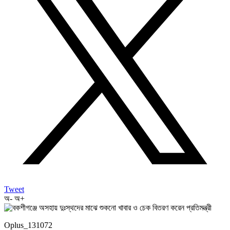
Tweet
অ-
অ+
Oplus_131072