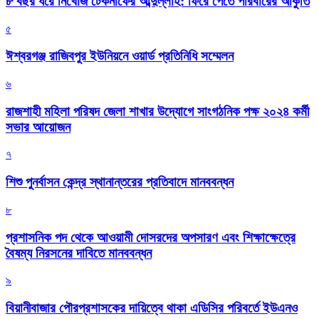
৮ বছর ধরে নিখোঁজ টেকনাফের আব্দুল্লাহ: ফিরে পেতে পরিবারের আকুতি
৫
ঈশ্বরগঞ্জ রাজিবপুর ইউনিয়নে ওয়ার্ড প্রতিনিধি সম্মেলন
৬
রাজশাহী মহিলা পরিষদ জেলা শাখার উদ্যোগে সাংগঠনিক পক্ষ ২০২৪ কর্মী
সভার আয়োজন
৭
শিশু পুনর্বাসন কেন্দ্র স্থানান্তরের প্রতিবাদে মানববন্ধন
৮
প্রশাসনিক পদ থেকে আওয়ামী দোসরদের অপসারণ এবং শিক্ষাক্ষেত্রে
বৈষম্য নিরসনের দাবিতে মানববন্ধন
৯
বিয়ানীবাজার পৌরপ্রশাসকের দায়িত্বে থাকা এডিসির পরিবর্তে ইউএনও