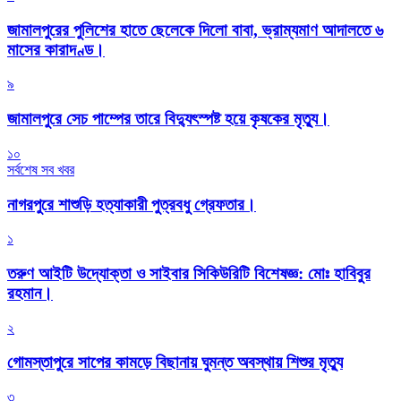
জামালপুরের পুলিশের হাতে ছেলেকে দিলো বাবা, ভ্রাম্যমাণ আদালতে ৬
মাসের কারাদণ্ড।
৯
জামালপুরে সেচ পাম্পের তারে বিদ্যুৎস্পষ্ট হয়ে কৃষকের মৃত্যু।
১০
সর্বশেষ সব খবর
নাগরপুরে শাশুড়ি হত্যাকারী পুত্রবধু গ্রেফতার।
১
তরুণ আইটি উদ্যোক্তা ও সাইবার সিকিউরিটি বিশেষজ্ঞ: মোঃ হাবিবুর
রহমান।
২
গোমস্তাপুরে সাপের কামড়ে বিছানায় ঘুমন্ত অবস্থায় শিশুর মৃত্যু
৩