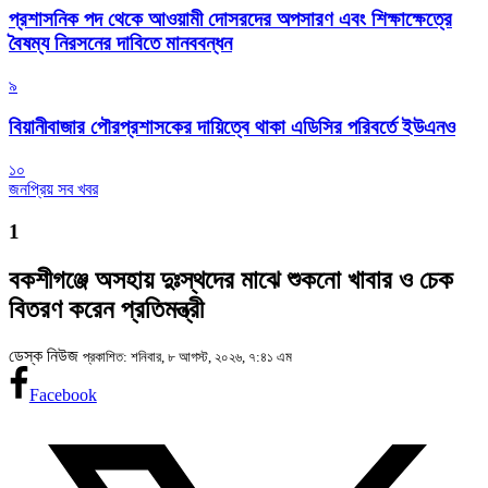
প্রশাসনিক পদ থেকে আওয়ামী দোসরদের অপসারণ এবং শিক্ষাক্ষেত্রে
বৈষম্য নিরসনের দাবিতে মানববন্ধন
৯
বিয়ানীবাজার পৌরপ্রশাসকের দায়িত্বে থাকা এডিসির পরিবর্তে ইউএনও
১০
জনপ্রিয় সব খবর
1
বকশীগঞ্জে অসহায় দুঃস্থদের মাঝে শুকনো খাবার ও চেক
বিতরণ করেন প্রতিমন্ত্রী
ডেস্ক নিউজ
প্রকাশিত: শনিবার, ৮ আগস্ট, ২০২৬, ৭:৪১ এম
Facebook