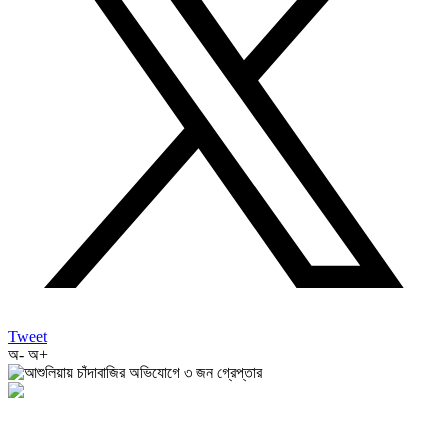
Tweet
অ-
অ+