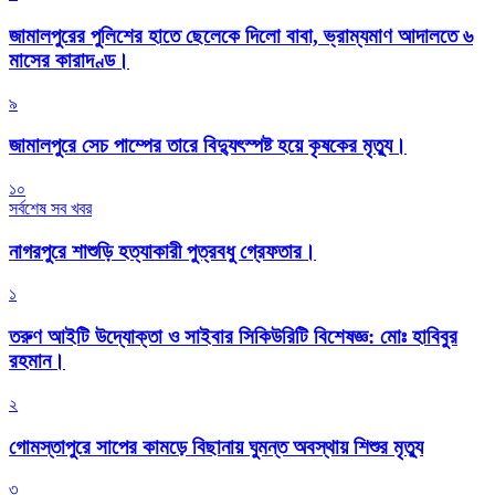
জামালপুরের পুলিশের হাতে ছেলেকে দিলো বাবা, ভ্রাম্যমাণ আদালতে ৬
মাসের কারাদণ্ড।
৯
জামালপুরে সেচ পাম্পের তারে বিদ্যুৎস্পষ্ট হয়ে কৃষকের মৃত্যু।
১০
সর্বশেষ সব খবর
নাগরপুরে শাশুড়ি হত্যাকারী পুত্রবধু গ্রেফতার।
১
তরুণ আইটি উদ্যোক্তা ও সাইবার সিকিউরিটি বিশেষজ্ঞ: মোঃ হাবিবুর
রহমান।
২
গোমস্তাপুরে সাপের কামড়ে বিছানায় ঘুমন্ত অবস্থায় শিশুর মৃত্যু
৩