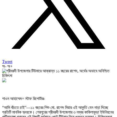
Tweet
অ-
অ+
শাওন আহাম্মেদ= স্টাফ রিপোর্টারঃ
“আমি বাঁচতে চাই”—১১ বছরের শিশু মো. রাশেদ মিয়ার এই আকুতি যেন নাড়া দিচ্ছে
প্রতিটি মানবিক হৃদয়কে। শেরপুরের শ্রীবরদী উপজেলার ৩ নম্বর কাকিলাকুড়া ইউনিয়নের
খাটিয়াডাঙ্গা গ্রামের এই শিশুটি বর্তমানে পেটে টিউমার নিয়ে গুরুতর অসুস্থ। চিকিৎসকরা