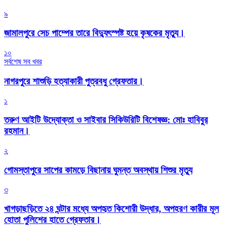
৯
জামালপুরে সেচ পাম্পের তারে বিদ্যুৎস্পষ্ট হয়ে কৃষকের মৃত্যু।
১০
সর্বশেষ সব খবর
নাগরপুরে শাশুড়ি হত্যাকারী পুত্রবধু গ্রেফতার।
১
তরুণ আইটি উদ্যোক্তা ও সাইবার সিকিউরিটি বিশেষজ্ঞ: মোঃ হাবিবুর
রহমান।
২
গোমস্তাপুরে সাপের কামড়ে বিছানায় ঘুমন্ত অবস্থায় শিশুর মৃত্যু
৩
খাগড়াছড়িতে ২৪ ঘন্টার মধ্যে অপহৃত কিশোরী উদ্ধার, অপহরণ কারীর মূল
হোতা পুলিশের হাতে গ্রেফতার।