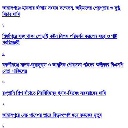
জামালগঞ্জে হামলার ঘটনায় সংবাদ সম্মেলন, জড়িতদের গ্রেপ্তার ও সুষ্ঠু
বিচার দাবি
৪
মির্জাপুরে বন্ধ থাকা গোড়াই কটন মিলস পরিদর্শন করলেন বস্ত্র ও পাট
প্রতিমন্ত্রী
৫
বকশীগঞ্জে মাদক-জুয়ামুক্ত ও আধুনিক পৌরসভা গঠনের অঙ্গীকার বিএনপি
নেতা শাকিলের
৬
রপ্তানি শিল্প বাঁচাতে নিরবিচ্ছিন্ন গ্যাস-বিদ্যুৎ সরবরাহের দাবি
৭
জামালপুরে সেচ পাম্পের তারে বিদ্যুৎস্পষ্ট হয়ে কৃষকের মৃত্যু
৮