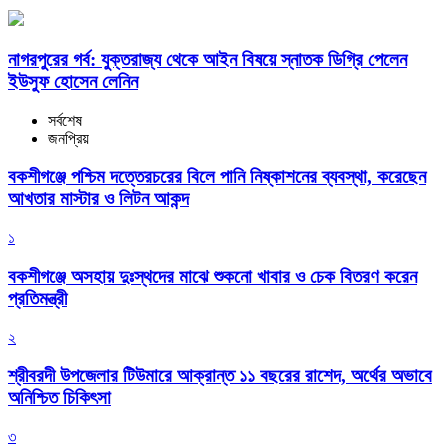
নাগরপুরের গর্ব: যুক্তরাজ্য থেকে আইন বিষয়ে স্নাতক ডিগ্রি পেলেন
ইউসুফ হোসেন লেনিন
সর্বশেষ
জনপ্রিয়
বকশীগঞ্জে পশ্চিম দত্তেরচরের বিলে পানি নিষ্কাশনের ব্যবস্থা, করেছেন
আখতার মাস্টার ও লিটন আকন্দ
১
বকশীগঞ্জে অসহায় দুঃস্থদের মাঝে শুকনো খাবার ও চেক বিতরণ করেন
প্রতিমন্ত্রী
২
শ্রীবরদী উপজেলার টিউমারে আক্রান্ত ১১ বছরের রাশেদ, অর্থের অভাবে
অনিশ্চিত চিকিৎসা
৩