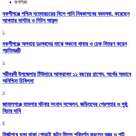
জনপ্রিয়
বকশীগঞ্জে পশ্চিম দত্তেরচরের বিলে পানি নিষ্কাশনের ব্যবস্থা, করেছেন
আখতার মাস্টার ও লিটন আকন্দ
১
বকশীগঞ্জে অসহায় দুঃস্থদের মাঝে শুকনো খাবার ও চেক বিতরণ করেন
প্রতিমন্ত্রী
২
শ্রীবরদী উপজেলার টিউমারে আক্রান্ত ১১ বছরের রাশেদ, অর্থের অভাবে
অনিশ্চিত চিকিৎসা
৩
জামালগঞ্জে হামলার ঘটনায় সংবাদ সম্মেলন, জড়িতদের গ্রেপ্তার ও সুষ্ঠু
বিচার দাবি
৪
মির্জাপুরে বন্ধ থাকা গোড়াই কটন মিলস পরিদর্শন করলেন বস্ত্র ও পাট