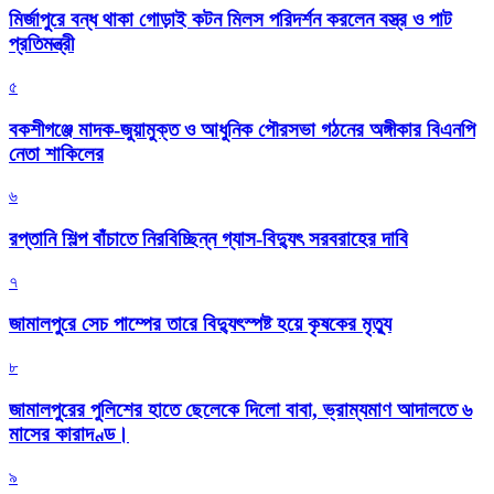
মির্জাপুরে বন্ধ থাকা গোড়াই কটন মিলস পরিদর্শন করলেন বস্ত্র ও পাট
প্রতিমন্ত্রী
৫
বকশীগঞ্জে মাদক-জুয়ামুক্ত ও আধুনিক পৌরসভা গঠনের অঙ্গীকার বিএনপি
নেতা শাকিলের
৬
রপ্তানি শিল্প বাঁচাতে নিরবিচ্ছিন্ন গ্যাস-বিদ্যুৎ সরবরাহের দাবি
৭
জামালপুরে সেচ পাম্পের তারে বিদ্যুৎস্পষ্ট হয়ে কৃষকের মৃত্যু
৮
জামালপুরের পুলিশের হাতে ছেলেকে দিলো বাবা, ভ্রাম্যমাণ আদালতে ৬
মাসের কারাদণ্ড।
৯