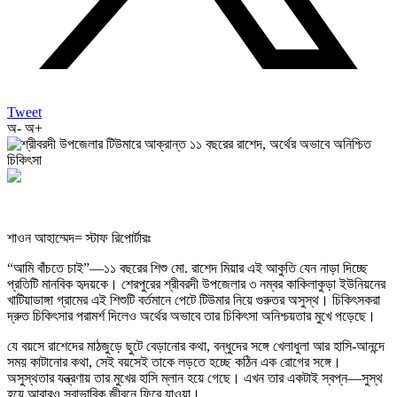
Tweet
অ-
অ+
শাওন আহাম্মেদ= স্টাফ রিপোর্টারঃ
“আমি বাঁচতে চাই”—১১ বছরের শিশু মো. রাশেদ মিয়ার এই আকুতি যেন নাড়া দিচ্ছে
প্রতিটি মানবিক হৃদয়কে। শেরপুরের শ্রীবরদী উপজেলার ৩ নম্বর কাকিলাকুড়া ইউনিয়নের
খাটিয়াডাঙ্গা গ্রামের এই শিশুটি বর্তমানে পেটে টিউমার নিয়ে গুরুতর অসুস্থ। চিকিৎসকরা
দ্রুত চিকিৎসার পরামর্শ দিলেও অর্থের অভাবে তার চিকিৎসা অনিশ্চয়তার মুখে পড়েছে।
যে বয়সে রাশেদের মাঠজুড়ে ছুটে বেড়ানোর কথা, বন্ধুদের সঙ্গে খেলাধুলা আর হাসি-আনন্দে
সময় কাটানোর কথা, সেই বয়সেই তাকে লড়তে হচ্ছে কঠিন এক রোগের সঙ্গে।
অসুস্থতার যন্ত্রণায় তার মুখের হাসি ম্লান হয়ে গেছে। এখন তার একটাই স্বপ্ন—সুস্থ
হয়ে আবারও স্বাভাবিক জীবনে ফিরে যাওয়া।