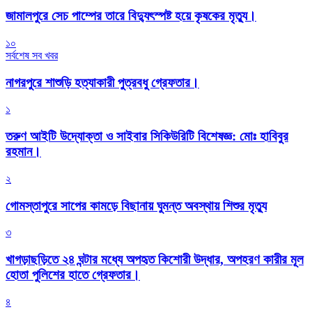
জামালপুরে সেচ পাম্পের তারে বিদ্যুৎস্পষ্ট হয়ে কৃষকের মৃত্যু।
১০
সর্বশেষ সব খবর
নাগরপুরে শাশুড়ি হত্যাকারী পুত্রবধু গ্রেফতার।
১
তরুণ আইটি উদ্যোক্তা ও সাইবার সিকিউরিটি বিশেষজ্ঞ: মোঃ হাবিবুর
রহমান।
২
গোমস্তাপুরে সাপের কামড়ে বিছানায় ঘুমন্ত অবস্থায় শিশুর মৃত্যু
৩
খাগড়াছড়িতে ২৪ ঘন্টার মধ্যে অপহৃত কিশোরী উদ্ধার, অপহরণ কারীর মূল
হোতা পুলিশের হাতে গ্রেফতার।
৪