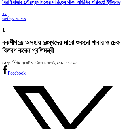
বিয়ানীবাজার পৌরপ্রশাসকের দায়িত্বে থাকা এডিসির পরিবর্তে ইউএনও
১০
জনপ্রিয় সব খবর
1
বকশীগঞ্জে অসহায় দুঃস্থদের মাঝে শুকনো খাবার ও চেক
বিতরণ করেন প্রতিমন্ত্রী
ডেস্ক নিউজ
প্রকাশিত: শনিবার, ৮ আগস্ট, ২০২৬, ৭:৪১ এম
Facebook