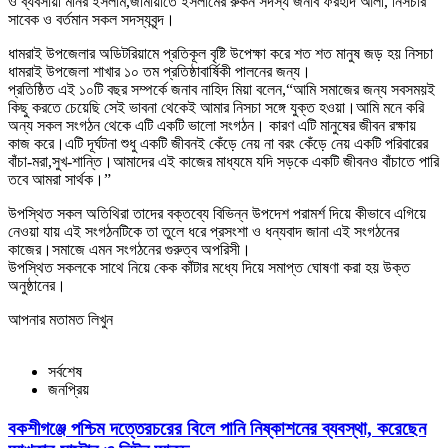
ও ব্যবসায়ী মনির ইসলাম,জামায়াতে ইসলামের রুকন সদস্য জনাব ফরহাদ আলী, নিসচার
সাবেক ও বর্তমান সকল সদস্যবৃন্দ।
ধামরাই উপজেলার অডিটরিয়ামে প্রতিকূল বৃষ্টি উপেক্ষা করে শত শত মানুষ জড় হয় নিসচা
ধামরাই উপজেলা শাখার ১০ তম প্রতিষ্ঠাবার্ষিকী পালনের জন্য।
প্রতিষ্ঠিত এই ১০টি বছর সম্পর্কে জনাব নাহিদ মিয়া বলেন,“আমি সমাজের জন্য সবসময়ই
কিছু করতে চেয়েছি সেই ভাবনা থেকেই আমার নিসচা সঙ্গে যুক্ত হওয়া।আমি মনে করি
অন্য সকল সংগঠন থেকে এটি একটি ভালো সংগঠন। কারণ এটি মানুষের জীবন রক্ষায়
কাজ করে।এটি দূর্ঘটনা শুধু একটি জীবনই কেঁড়ে নেয় না বরং কেঁড়ে নেয় একটি পরিবারের
বাঁচা-মরা,সুখ-শান্তি।আমাদের এই কাজের মাধ্যমে যদি সড়কে একটি জীবনও বাঁচাতে পারি
তবে আমরা সার্থক।”
উপস্থিত সকল অতিথিরা তাদের বক্তব্যে বিভিন্ন উপদেশ পরামর্শ দিয়ে কীভাবে এগিয়ে
নেওয়া যায় এই সংগঠনটিকে তা তুলে ধরে প্রসংশা ও ধন্যবাদ জানা এই সংগঠনের
কাজের।সমাজে এমন সংগঠনের গুরুত্ব অপরিসী।
উপস্থিত সকলকে সাথে নিয়ে কেক কাঁটার মধ্যে দিয়ে সমাপ্ত ঘোষণা করা হয় উক্ত
অনুষ্ঠানের।
আপনার মতামত লিখুন
সর্বশেষ
জনপ্রিয়
বকশীগঞ্জে পশ্চিম দত্তেরচরের বিলে পানি নিষ্কাশনের ব্যবস্থা, করেছেন