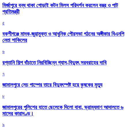
মির্জাপুরে বন্ধ থাকা গোড়াই কটন মিলস পরিদর্শন করলেন বস্ত্র ও পাট
প্রতিমন্ত্রী
৫
বকশীগঞ্জে মাদক-জুয়ামুক্ত ও আধুনিক পৌরসভা গঠনের অঙ্গীকার বিএনপি
নেতা শাকিলের
৬
রপ্তানি শিল্প বাঁচাতে নিরবিচ্ছিন্ন গ্যাস-বিদ্যুৎ সরবরাহের দাবি
৭
জামালপুরে সেচ পাম্পের তারে বিদ্যুৎস্পষ্ট হয়ে কৃষকের মৃত্যু
৮
জামালপুরের পুলিশের হাতে ছেলেকে দিলো বাবা, ভ্রাম্যমাণ আদালতে ৬
মাসের কারাদণ্ড।
৯