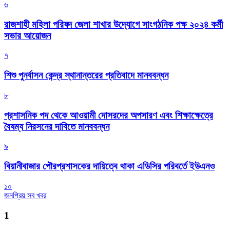
৬
রাজশাহী মহিলা পরিষদ জেলা শাখার উদ্যোগে সাংগঠনিক পক্ষ ২০২৪ কর্মী
সভার আয়োজন
৭
শিশু পুনর্বাসন কেন্দ্র স্থানান্তরের প্রতিবাদে মানববন্ধন
৮
প্রশাসনিক পদ থেকে আওয়ামী দোসরদের অপসারণ এবং শিক্ষাক্ষেত্রে
বৈষম্য নিরসনের দাবিতে মানববন্ধন
৯
বিয়ানীবাজার পৌরপ্রশাসকের দায়িত্বে থাকা এডিসির পরিবর্তে ইউএনও
১০
জনপ্রিয় সব খবর
1