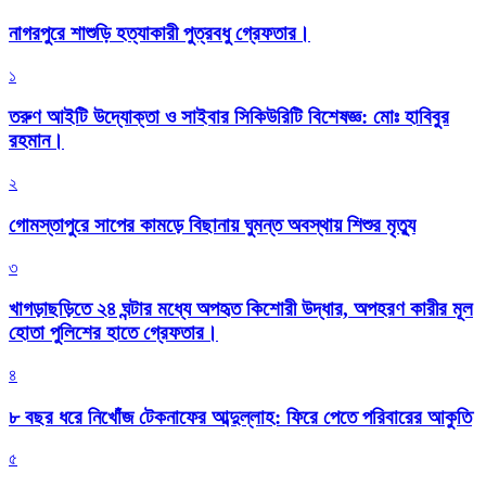
নাগরপুরে শাশুড়ি হত্যাকারী পুত্রবধু গ্রেফতার।
১
তরুণ আইটি উদ্যোক্তা ও সাইবার সিকিউরিটি বিশেষজ্ঞ: মোঃ হাবিবুর
রহমান।
২
গোমস্তাপুরে সাপের কামড়ে বিছানায় ঘুমন্ত অবস্থায় শিশুর মৃত্যু
৩
খাগড়াছড়িতে ২৪ ঘন্টার মধ্যে অপহৃত কিশোরী উদ্ধার, অপহরণ কারীর মূল
হোতা পুলিশের হাতে গ্রেফতার।
৪
৮ বছর ধরে নিখোঁজ টেকনাফের আব্দুল্লাহ: ফিরে পেতে পরিবারের আকুতি
৫