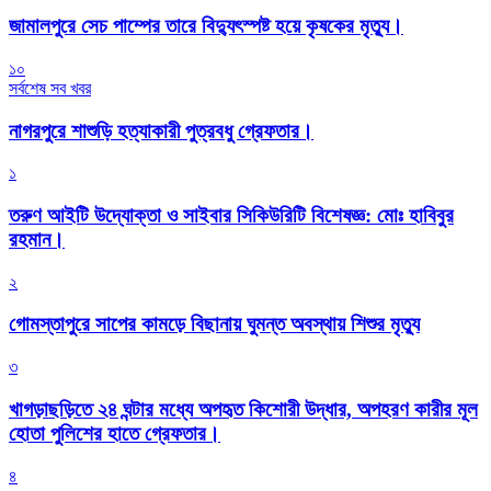
জামালপুরে সেচ পাম্পের তারে বিদ্যুৎস্পষ্ট হয়ে কৃষকের মৃত্যু।
১০
সর্বশেষ সব খবর
নাগরপুরে শাশুড়ি হত্যাকারী পুত্রবধু গ্রেফতার।
১
তরুণ আইটি উদ্যোক্তা ও সাইবার সিকিউরিটি বিশেষজ্ঞ: মোঃ হাবিবুর
রহমান।
২
গোমস্তাপুরে সাপের কামড়ে বিছানায় ঘুমন্ত অবস্থায় শিশুর মৃত্যু
৩
খাগড়াছড়িতে ২৪ ঘন্টার মধ্যে অপহৃত কিশোরী উদ্ধার, অপহরণ কারীর মূল
হোতা পুলিশের হাতে গ্রেফতার।
৪