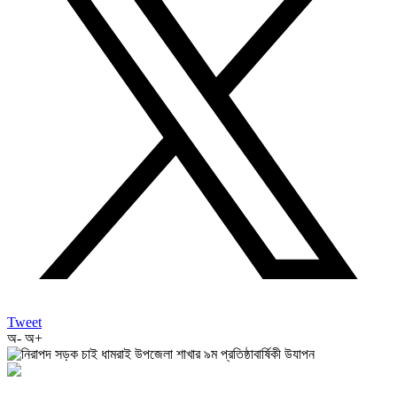
Tweet
অ-
অ+