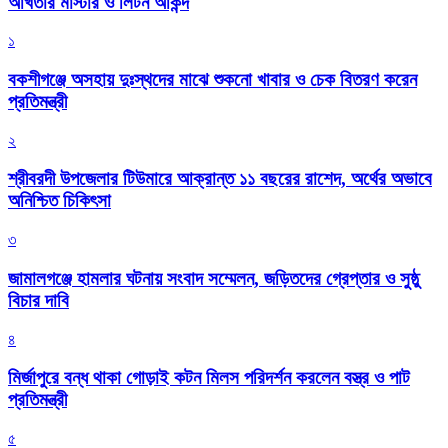
আখতার মাস্টার ও লিটন আকন্দ
১
বকশীগঞ্জে অসহায় দুঃস্থদের মাঝে শুকনো খাবার ও চেক বিতরণ করেন
প্রতিমন্ত্রী
২
শ্রীবরদী উপজেলার টিউমারে আক্রান্ত ১১ বছরের রাশেদ, অর্থের অভাবে
অনিশ্চিত চিকিৎসা
৩
জামালগঞ্জে হামলার ঘটনায় সংবাদ সম্মেলন, জড়িতদের গ্রেপ্তার ও সুষ্ঠু
বিচার দাবি
৪
মির্জাপুরে বন্ধ থাকা গোড়াই কটন মিলস পরিদর্শন করলেন বস্ত্র ও পাট
প্রতিমন্ত্রী
৫