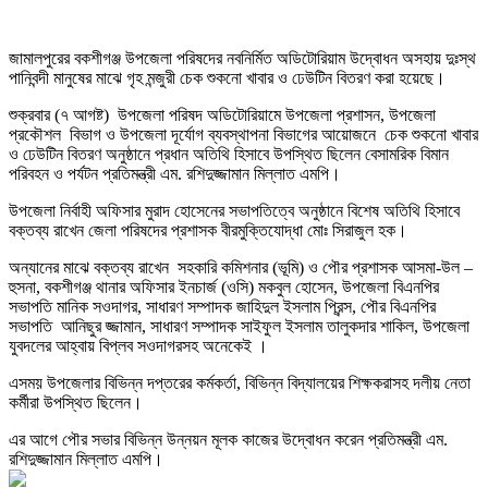
জামালপুরের বকশীগঞ্জ উপজেলা পরিষদের নবনির্মিত অডিটোরিয়াম উদ্বোধন অসহায় দুঃস্থ
পানিবন্দী মানুষের মাঝে গৃহ মন্জুরী চেক শুকনো খাবার ও ঢেউটিন বিতরণ করা হয়েছে।
শুক্রবার (৭ আগষ্ট) উপজেলা পরিষদ অডিটোরিয়ামে উপজেলা প্রশাসন, উপজেলা
প্রকৌশল বিভাগ ও উপজেলা দূর্যোগ ব্যবস্থাপনা বিভাগের আয়োজনে চেক শুকনো খাবার
ও ঢেউটিন বিতরণ অনুষ্ঠানে প্রধান অতিথি হিসাবে উপস্থিত ছিলেন বেসামরিক বিমান
পরিবহন ও পর্যটন প্রতিমন্ত্রী এম. রশিদুজ্জামান মিল্লাত এমপি।
উপজেলা নির্বাহী অফিসার মুরাদ হোসেনের সভাপতিত্বে অনুষ্ঠানে বিশেষ অতিথি হিসাবে
বক্তব্য রাখেন জেলা পরিষদের প্রশাসক বীরমুক্তিযোদ্ধা মোঃ সিরাজুল হক।
অন্যানের মাঝে বক্তব্য রাখেন সহকারি কমিশনার (ভূমি) ও পৌর প্রশাসক আসমা-উল –
হুসনা, বকশীগঞ্জ থানার অফিসার ইনচার্জ (ওসি) মকবুল হোসেন, উপজেলা বিএনপির
সভাপতি মানিক সওদাগর, সাধারণ সম্পাদক জাহিদুল ইসলাম প্রিন্স, পৌর বিএনপির
সভাপতি আনিছুর জ্জামান, সাধারণ সম্পাদক সাইফুল ইসলাম তালুকদার শাকিল, উপজেলা
যুবদলের আহ্বায় বিপ্লব সওদাগরসহ অনেকেই ।
এসময় উপজেলার বিভিন্ন দপ্তরের কর্মকর্তা, বিভিন্ন বিদ্যালয়ের শিক্ষকরাসহ দলীয় নেতা
কর্মীরা উপস্থিত ছিলেন।
এর আগে পৌর সভার বিভিন্ন উন্নয়ন মূলক কাজের উদ্বোধন করেন প্রতিমন্ত্রী এম.
রশিদুজ্জামান মিল্লাত এমপি।