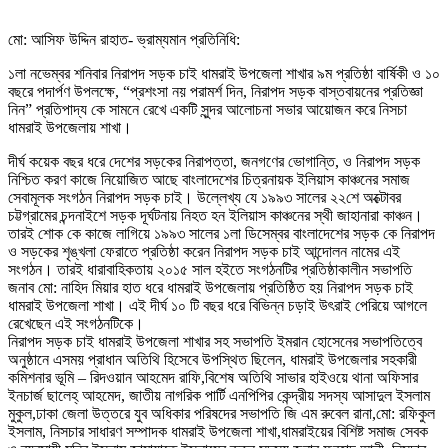
মো: আসিফ উদ্দিন রাহাত- ভ্রাম্যমান প্রতিনিধি:
১লা নভেম্বর শনিবার নিরাপদ সড়ক চাই ধামরাই উপজেলা শাখার ৯ম প্রতিষ্ঠা বার্ষিকী ও ১০
বছরে পদার্পণ উপলক্ষে, “প্রশংসা নয় পরামর্শ দিন, নিরাপদ সড়ক বাস্তবায়নের প্রতিজ্ঞা
নিন” প্রতিপাদ্য কে সামনে রেখে একটি সুন্দর আলোচনা সভার আয়োজন করে নিসচা
ধামরাই উপজেলায় শাখা।
দীর্ঘ কয়েক বছর ধরে দেশের সড়কের নিরাপত্তা, জনগণের ভোগান্তি, ও নিরাপদ সড়ক
নিশ্চিত করণ কাজে নিয়োজিত আছে বাংলাদেশের চিত্রনায়ক ইলিয়াস কাঞ্চনের সমাজ
সেবামূলক সংগঠন নিরাপদ সড়ক চাই। উল্লেখ্য যে ১৯৯৩ সালের ২২শে অক্টোবর
চট্টগ্রামের চন্দনাইশে সড়ক দূর্ঘটনায় নিহত হন ইলিয়াস কাঞ্চনের স্থী জাহানারা কাঞ্চন।
তারই শোক কে কাজে লাগিয়ে ১৯৯৩ সালের ১লা ডিসেম্বর বাংলাদেশের সড়ক কে নিরাপদ
ও সড়কের শৃঙ্খলা ফেরাতে প্রতিষ্ঠা করেন নিরাপদ সড়ক চাই আন্দোলন নামের এই
সংগঠন। তারই ধারাবাহিকতায় ২০১৫ সাল হইতে সংগঠনটির প্রতিষ্ঠাকালীন সভাপতি
জনাব মো: নাহিদ মিয়ার হাত ধরে ধামরাই উপজেলায় প্রতিষ্ঠিত হয় নিরাপদ সড়ক চাই
ধামরাই উপজেলা শাখা। এই দীর্ঘ ১০ টি বছর ধরে বিভিন্ন চড়াই উৎরাই পেরিয়ে আগলে
রেখেছেন এই সংগঠনটিকে।
নিরাপদ সড়ক চাই ধামরাই উপজেলা শাখার সহ সভাপতি ইমরান হোসেনের সভাপতিত্বে
অনুষ্ঠানে এসময় প্রাধান অতিথি হিসেবে উপস্থিত ছিলেন, ধামরাই উপজেলার সহকারী
কমিশনার ভূমি – রিদওয়ান আহমেদ রাফি,বিশেষ অতিথি সাভার হাইওয়ে থানা অফিসার
ইনচার্জ ছালেহ্ আহমেদ, জাতীয় নাগরিক পার্টি এনপিপির কেন্দ্রীয় সদস্য আসাদুল ইসলাম
মুকুল,ঢাকা জেলা উত্তরে যুব অধিকার পরিষদের সভাপতি জি এম রুবেল রানা,মো: রফিকুল
ইসলাম, নিসচার সাধারণ সম্পাদক ধামরাই উপজেলা শাখা,ধামরাইয়ের বিশিষ্ট সমাজ সেবক