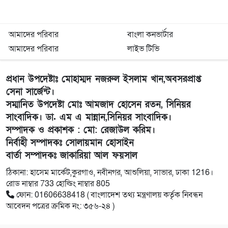
আমাদের পরিবার
বাংলা কনভার্টার
আমাদের পরিবার
লাইভ টিভি
প্রধান উপদেষ্টাঃ মোহাম্মদ নজরুল ইসলাম খান,অবসরপ্রাপ্ত
সেনা সার্জেন্ট।
সম্মানিত উপদেষ্টা মোঃ আমজাদ হোসেন রতন, সিনিয়র
সাংবাদিক। ডা. এম এ মান্নান,সিনিয়র সাংবাদিক।
সম্পাদক ও প্রকাশক : মো: রেজাউল করিম।
নির্বাহী সম্পাদকঃ সোলায়মান হোসাইন
বার্তা সম্পাদকঃ জাকারিয়া আল ফয়সাল
ঠিকানা: হাসেম মার্কেট,কুরগাও, নবীনগর, আশুলিয়া, সাভার, ঢাকা 1216।
রোড নাম্বার 733 হোল্ডিং নাম্বার 805
ফোন: 01606638418 ( বাংলাদেশ তথ্য মন্ত্রণালয় কর্তৃক নিবন্ধন
আবেদন পত্রের ক্রমিক নং: ৩৫৬-২৪ )