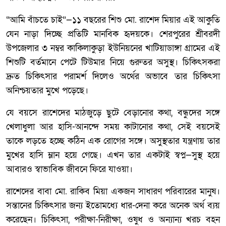
“আমি বাঁচতে চাই”—১১ বছরের শিশু মো. রাশেদ মিয়ার এই আকুতি
যেন নাড়া দিচ্ছে প্রতিটি মানবিক হৃদয়কে। শেরপুরের শ্রীবরদী
উপজেলার ৩ নম্বর কাকিলাকুড়া ইউনিয়নের খাটিয়াডাঙ্গা গ্রামের এই
শিশুটি বর্তমানে পেটে টিউমার নিয়ে গুরুতর অসুস্থ। চিকিৎসকরা
দ্রুত চিকিৎসার পরামর্শ দিলেও অর্থের অভাবে তার চিকিৎসা
অনিশ্চয়তার মুখে পড়েছে।
যে বয়সে রাশেদের মাঠজুড়ে ছুটে বেড়ানোর কথা, বন্ধুদের সঙ্গে
খেলাধুলা আর হাসি-আনন্দে সময় কাটানোর কথা, সেই বয়সেই
তাকে লড়তে হচ্ছে কঠিন এক রোগের সঙ্গে। অসুস্থতার যন্ত্রণায় তার
মুখের হাসি ম্লান হয়ে গেছে। এখন তার একটাই স্বপ্ন—সুস্থ হয়ে
আবারও স্বাভাবিক জীবনে ফিরে যাওয়া।
রাশেদের বাবা মো. রাকিব মিয়া একজন সাধারণ পরিবারের মানুষ।
সন্তানের চিকিৎসার জন্য ইতোমধ্যে ধার-দেনা করে অনেক অর্থ ব্যয়
করেছেন। চিকিৎসা, পরীক্ষা-নিরীক্ষা, ওষুধ ও অন্যান্য খরচ বহন