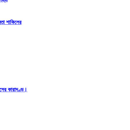
েতা শাকিলের
াসের কারাদণ্ড।