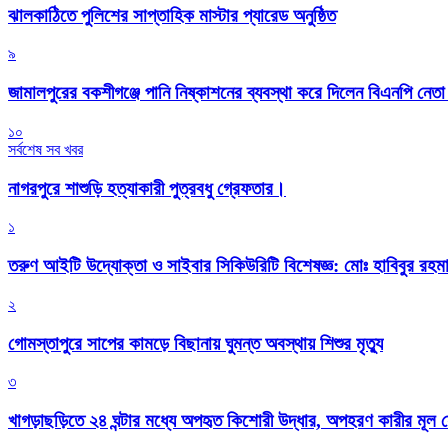
‎ঝালকাঠিতে পুলিশের সাপ্তাহিক মাস্টার প্যারেড অনুষ্ঠিত
৯
জামালপুরের বকশীগঞ্জে পানি নিষ্কাশনের ব্যবস্থা করে দিলেন বিএনপি নেত
১০
সর্বশেষ সব খবর
নাগরপুরে শাশুড়ি হত্যাকারী পুত্রবধু গ্রেফতার।
১
তরুণ আইটি উদ্যোক্তা ও সাইবার সিকিউরিটি বিশেষজ্ঞ: মোঃ হাবিবুর রহ
২
গোমস্তাপুরে সাপের কামড়ে বিছানায় ঘুমন্ত অবস্থায় শিশুর মৃত্যু
৩
খাগড়াছড়িতে ২৪ ঘন্টার মধ্যে অপহৃত কিশোরী উদ্ধার, অপহরণ কারীর মূল