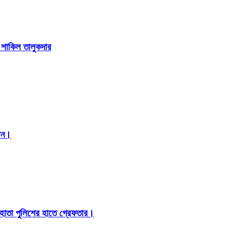
া শাকিল তালুকদার
মান।
 হোতা পুলিশের হাতে গ্রেফতার।