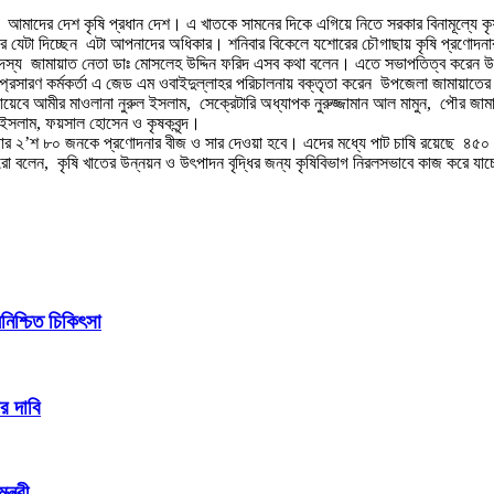
মাদের দেশ কৃষি প্রধান দেশ। এ খাতকে সামনের দিকে এগিয়ে নিতে সরকার বিনামূল্যে কৃষক
যেটা দিচ্ছেন এটা আপনাদের অধিকার। শনিবার বিকেলে যশোরের চৌগাছায় কৃষি প্রণোদনার কর্ম
স্য জামায়াত নেতা ডাঃ মোসলেহ উদ্দিন ফরিদ এসব কথা বলেন। এতে সভাপতিত্ব করেন উপজে
ি সম্প্রসারণ কর্মকর্তা এ জেড এম ওবাইদুল্লাহর পরিচালনায় বক্তৃতা করেন উপজেলা জামায়াত
বে আমীর মাওলানা নুরুল ইসলাম, সেক্রেটারি অধ্যাপক নুরুজ্জামান আল মামুন, পৌর জামায়
ল ইসলাম, ফয়সাল হোসেন ও কৃষকবৃন্দ।
াজার ২’শ ৮০ জনকে প্রণোদনার বীজ ও সার দেওয়া হবে। এদের মধ্যে পাট চাষি রয়েছে ৪৫
বলেন, কৃষি খাতের উন্নয়ন ও উৎপাদন বৃদ্ধির জন্য কৃষিবিভাগ নিরলসভাবে কাজ করে যাচ্
িশ্চিত চিকিৎসা
র দাবি
্ত্রী