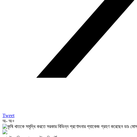
Tweet
অ-
অ+