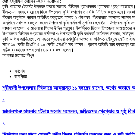
মোঃ ইস্রাফিল হোসেন -স্টাফ রিপোর্টার :
কৃষি খাতেকে টেকসই উন্নয়ন করতে সরকার বিভিন্ন প্রণোদনার প্যাকেজ গ্রহণ করেছেন। আ
বীজ-যেন ব্যবহার হয় সে দিকে উপজেলা কৃষি বিভাগের তদারকি নিশ্চিত করতে হবে। সরকার 
বিতরণ অনুষ্ঠানে প্রধান অতিথির বক্তৃতায় যশোর-২ চৌগাছা- ঝিকরগাছা আসনের সাংসদ সদ
অনুষ্ঠানে স্বাগত বক্তৃতা করেন উপজেলা কৃষি কর্মকর্তা মুশাব্বির হুসাইন। উপজেলা কৃষ
কামাল আহমেদ ও মাওলানা গিয়াস উদ্দিন প্রমুখ। উপস্থিত ছিলেন উপজেলা জামায়াতের নায়ে
উপজেলার বিভিন্ন দপ্তরের কর্মকর্তা ও উপসহকারী কৃষি কর্মকর্তা আমিরুল ইসলাম, সাইফু
কৃষি অফিস জানিয়েছে, এ বছরে প্রণোদনা কর্মসূচির আওতায় খরিপ-১ মৌসুমে মোট ৩ হ
সাথে ১০ কেজি ডিএপি ও ১০ কেজি এমওপি সার পাবেন। প্রধান অতিথি তার বক্তব্যে আরো 
সঠিক ব্যবহারের ওপর জোর দেওয়ার কথা বলেন।
আপনার মতামত লিখুন
সর্বশেষ
জনপ্রিয়
শ্রীবরদী উপজেলার টিউমারে আক্রান্ত ১১ বছরের রাশেদ, অর্থের অভাবে অন
১
জামালগঞ্জে হামলার ঘটনায় সংবাদ সম্মেলন, জড়িতদের গ্রেপ্তার ও সুষ্ঠু বিচা
২
মির্জাপুরে বন্ধ থাকা গোড়াই কটন মিলস পরিদর্শন করলেন বস্ত্র ও পাট প্রতিমন