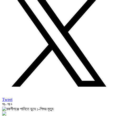
Tweet
অ-
অ+