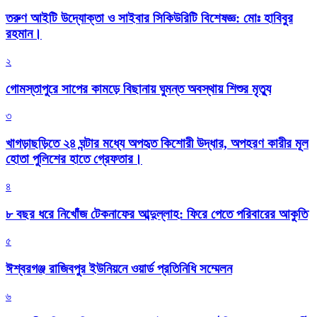
তরুণ আইটি উদ্যোক্তা ও সাইবার সিকিউরিটি বিশেষজ্ঞ: মোঃ হাবিবুর
রহমান।
২
গোমস্তাপুরে সাপের কামড়ে বিছানায় ঘুমন্ত অবস্থায় শিশুর মৃত্যু
৩
খাগড়াছড়িতে ২৪ ঘন্টার মধ্যে অপহৃত কিশোরী উদ্ধার, অপহরণ কারীর মূল
হোতা পুলিশের হাতে গ্রেফতার।
৪
৮ বছর ধরে নিখোঁজ টেকনাফের আব্দুল্লাহ: ফিরে পেতে পরিবারের আকুতি
৫
ঈশ্বরগঞ্জ রাজিবপুর ইউনিয়নে ওয়ার্ড প্রতিনিধি সম্মেলন
৬