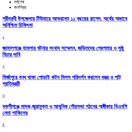
সর্বশেষ
জনপ্রিয়
শ্রীবরদী উপজেলার টিউমারে আক্রান্ত ১১ বছরের রাশেদ, অর্থের অভাবে
অনিশ্চিত চিকিৎসা
১
জামালগঞ্জে হামলার ঘটনায় সংবাদ সম্মেলন, জড়িতদের গ্রেপ্তার ও সুষ্ঠু
বিচার দাবি
২
মির্জাপুরে বন্ধ থাকা গোড়াই কটন মিলস পরিদর্শন করলেন বস্ত্র ও পাট
প্রতিমন্ত্রী
৩
বকশীগঞ্জে মাদক-জুয়ামুক্ত ও আধুনিক পৌরসভা গঠনের অঙ্গীকার বিএনপি
নেতা শাকিলের
৪