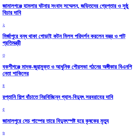
জামালগঞ্জে হামলার ঘটনায় সংবাদ সম্মেলন, জড়িতদের গ্রেপ্তার ও সুষ্ঠু
বিচার দাবি
২
মির্জাপুরে বন্ধ থাকা গোড়াই কটন মিলস পরিদর্শন করলেন বস্ত্র ও পাট
প্রতিমন্ত্রী
৩
বকশীগঞ্জে মাদক-জুয়ামুক্ত ও আধুনিক পৌরসভা গঠনের অঙ্গীকার বিএনপি
নেতা শাকিলের
৪
রপ্তানি শিল্প বাঁচাতে নিরবিচ্ছিন্ন গ্যাস-বিদ্যুৎ সরবরাহের দাবি
৫
জামালপুরে সেচ পাম্পের তারে বিদ্যুৎস্পষ্ট হয়ে কৃষকের মৃত্যু
৬