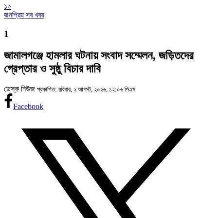
১০
জনপ্রিয় সব খবর
1
জামালগঞ্জে হামলার ঘটনায় সংবাদ সম্মেলন, জড়িতদের
গ্রেপ্তার ও সুষ্ঠু বিচার দাবি
ডেস্ক নিউজ
প্রকাশিত: রবিবার, ২ আগস্ট, ২০২৬, ১২:০৬ পিএম
Facebook