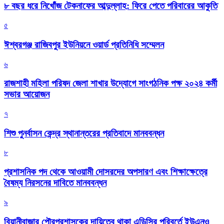
৮ বছর ধরে নিখোঁজ টেকনাফের আব্দুল্লাহ: ফিরে পেতে পরিবারের আকুতি
৫
ঈশ্বরগঞ্জ রাজিবপুর ইউনিয়নে ওয়ার্ড প্রতিনিধি সম্মেলন
৬
রাজশাহী মহিলা পরিষদ জেলা শাখার উদ্যোগে সাংগঠনিক পক্ষ ২০২৪ কর্মী
সভার আয়োজন
৭
শিশু পুনর্বাসন কেন্দ্র স্থানান্তরের প্রতিবাদে মানববন্ধন
৮
প্রশাসনিক পদ থেকে আওয়ামী দোসরদের অপসারণ এবং শিক্ষাক্ষেত্রে
বৈষম্য নিরসনের দাবিতে মানববন্ধন
৯
বিয়ানীবাজার পৌরপ্রশাসকের দায়িত্বে থাকা এডিসির পরিবর্তে ইউএনও