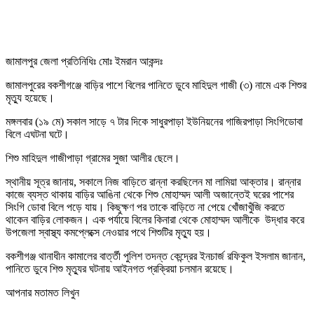
জামালপুর জেলা প্রতিনিধিঃ মোঃ ইমরান আকন্দঃ
জামালপুরের বকশীগঞ্জে বাড়ির পাশে বিলের পানিতে ডুবে মাহিদুল গাজী (৩) নামে এক শিশুর
মৃত্যু হয়েছে।
মঙ্গলবার (১৯ মে) সকাল সাড়ে ৭ টার দিকে সাধুরপাড়া ইউনিয়নের গাজিরপাড়া সিংগিডোবা
বিলে এঘটনা ঘটে।
শিশু মাহিদুল গাজীপাড়া গ্রামের সুজা আলীর ছেলে।
স্থানীয় সূত্র জানায়, সকালে নিজ বাড়িতে রান্না করছিলেন মা লামিয়া আক্তার। রান্নার
কাজে ব্যস্ত থাকায় বাড়ির আঙিনা থেকে শিশু মোহাম্মদ আলী অজান্তেই ঘরের পাশের
সিংগি ডোবা বিলে পড়ে যায়। কিছুক্ষণ পর তাকে বাড়িতে না পেয়ে খোঁজাখুঁজি করতে
থাকেন বাড়ির লোকজন। এক পর্যায়ে বিলের কিনারা থেকে মোহাম্মদ আলীকে উদ্ধার করে
উপজেলা স্বাস্থ্য কমপ্লেক্সে নেওয়ার পথে শিশুটির মৃত্যু হয়।
বকশীগঞ্জ থানাধীন কামালের বার্ত্তী পুলিশ তদন্ত কেন্দ্রের ইনচার্জ রফিকুল ইসলাম জানান,
পানিতে ডুবে শিশু মৃত্যুর ঘটনায় আইনগত প্রক্রিয়া চলমান রয়েছে।
আপনার মতামত লিখুন