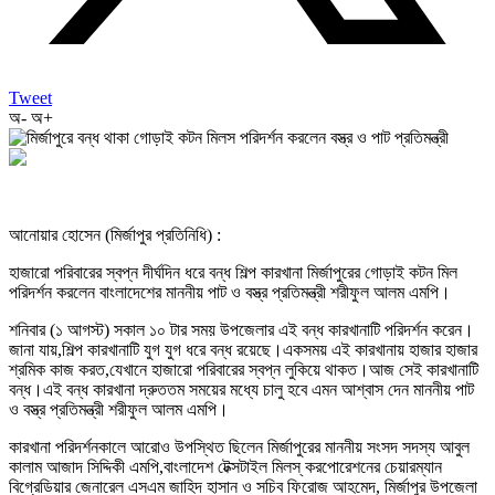
Tweet
অ-
অ+
আনোয়ার হোসেন (মির্জাপুর প্রতিনিধি) :
হাজারো পরিবারের স্বপ্ন দীর্ঘদিন ধরে বন্ধ শিল্প কারখানা মির্জাপুরের গোড়াই কটন মিল
পরিদর্শন করলেন বাংলাদেশের মাননীয় পাট ও বস্ত্র প্রতিমন্ত্রী শরীফুল আলম এমপি।
শনিবার (১ আগস্ট) সকাল ১০ টার সময় উপজেলার এই বন্ধ কারখানাটি পরিদর্শন করেন।
জানা যায়,শিল্প কারখানাটি যুগ যুগ ধরে বন্ধ রয়েছে।একসময় এই কারখানায় হাজার হাজার
শ্রমিক কাজ করত,যেখানে হাজারো পরিবারের স্বপ্ন লুকিয়ে থাকত।আজ সেই কারখানাটি
বন্ধ।এই বন্ধ কারখানা দ্রুততম সময়ের মধ্যে চালু হবে এমন আশ্বাস দেন মাননীয় পাট
ও বস্ত্র প্রতিমন্ত্রী শরীফুল আলম এমপি।
কারখানা পরিদর্শনকালে আরোও উপস্থিত ছিলেন মির্জাপুরের মাননীয় সংসদ সদস্য আবুল
কালাম আজাদ সিদ্দিকী এমপি,বাংলাদেশ টেক্সটাইল মিলস্ করপোরেশনের চেয়ারম্যান
বিগ্রেডিয়ার জেনারেল এসএম জাহিদ হাসান ও সচিব ফিরোজ আহমেদ, মির্জাপুর উপজেলা