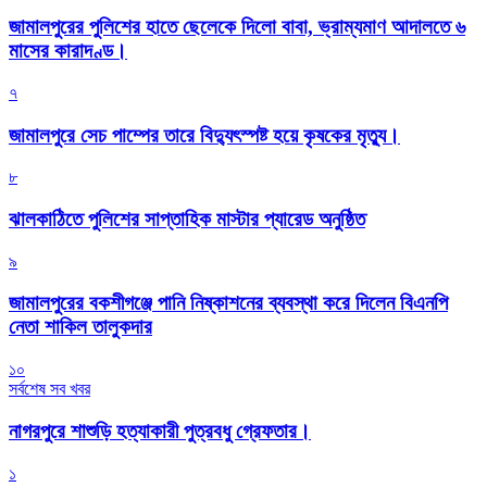
জামালপুরের পুলিশের হাতে ছেলেকে দিলো বাবা, ভ্রাম্যমাণ আদালতে ৬
মাসের কারাদণ্ড।
৭
জামালপুরে সেচ পাম্পের তারে বিদ্যুৎস্পষ্ট হয়ে কৃষকের মৃত্যু।
৮
‎ঝালকাঠিতে পুলিশের সাপ্তাহিক মাস্টার প্যারেড অনুষ্ঠিত
৯
জামালপুরের বকশীগঞ্জে পানি নিষ্কাশনের ব্যবস্থা করে দিলেন বিএনপি
নেতা শাকিল তালুকদার
১০
সর্বশেষ সব খবর
নাগরপুরে শাশুড়ি হত্যাকারী পুত্রবধু গ্রেফতার।
১