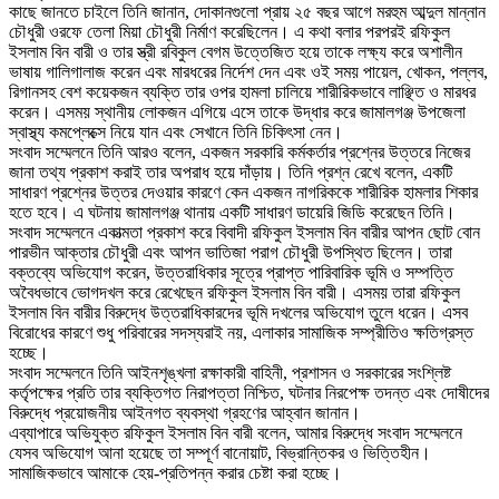
কাছে জানতে চাইলে তিনি জানান, দোকানগুলো প্রায় ২৫ বছর আগে মরহুম আব্দুল মান্নান
চৌধুরী ওরফে তেলা মিয়া চৌধুরী নির্মাণ করেছিলেন। এ কথা বলার পরপরই রফিকুল
ইসলাম বিন বারী ও তার স্ত্রী রবিকুল বেগম উত্তেজিত হয়ে তাকে লক্ষ্য করে অশালীন
ভাষায় গালিগালাজ করেন এবং মারধরের নির্দেশ দেন এবং ওই সময় পায়েল, খোকন, পল্লব,
রিগানসহ বেশ কয়েকজন ব্যক্তি তার ওপর হামলা চালিয়ে শারীরিকভাবে লাঞ্ছিত ও মারধর
করেন। এসময় স্থানীয় লোকজন এগিয়ে এসে তাকে উদ্ধার করে জামালগঞ্জ উপজেলা
স্বাস্থ্য কমপ্লেক্সে নিয়ে যান এবং সেখানে তিনি চিকিৎসা নেন।
‎সংবাদ সম্মেলনে তিনি আরও বলেন, একজন সরকারি কর্মকর্তার প্রশ্নের উত্তরে নিজের
জানা তথ্য প্রকাশ করাই তার অপরাধ হয়ে দাঁড়ায়। তিনি প্রশ্ন রেখে বলেন, একটি
সাধারণ প্রশ্নের উত্তর দেওয়ার কারণে কেন একজন নাগরিককে শারীরিক হামলার শিকার
হতে হবে। এ ঘটনায় জামালগঞ্জ থানায় একটি সাধারণ ডায়েরি জিডি করেছেন তিনি।
‎সংবাদ সম্মেলনে একাত্মতা প্রকাশ করে বিবাদী রফিকুল ইসলাম বিন বারীর আপন ছোট বোন
পারভীন আক্তার চৌধুরী এবং আপন ভাতিজা পরাগ চৌধুরী উপস্থিত ছিলেন। তারা
বক্তব্যে অভিযোগ করেন, উত্তরাধিকার সূত্রে প্রাপ্ত পারিবারিক ভূমি ও সম্পত্তি
অবৈধভাবে ভোগদখল করে রেখেছেন রফিকুল ইসলাম বিন বারী। এসময় তারা রফিকুল
ইসলাম বিন বারীর বিরুদ্ধে উত্তরাধিকারদের ভূমি দখলের অভিযোগ তুলে ধরেন। এসব
বিরোধের কারণে শুধু পরিবারের সদস্যরাই নয়, এলাকার সামাজিক সম্প্রীতিও ক্ষতিগ্রস্ত
হচ্ছে।
‎সংবাদ সম্মেলনে তিনি আইনশৃঙ্খলা রক্ষাকারী বাহিনী, প্রশাসন ও সরকারের সংশ্লিষ্ট
কর্তৃপক্ষের প্রতি তার ব্যক্তিগত নিরাপত্তা নিশ্চিত, ঘটনার নিরপেক্ষ তদন্ত এবং দোষীদের
বিরুদ্ধে প্রয়োজনীয় আইনগত ব্যবস্থা গ্রহণের আহ্বান জানান।
‎এব্যাপারে অভিযুক্ত রফিকুল ইসলাম বিন বারী বলেন, আমার বিরুদ্ধে সংবাদ সম্মেলনে
যেসব অভিযোগ আনা হয়েছে তা সম্পূর্ণ বানোয়াট, বিভ্রান্তিকর ও ভিত্তিহীন।
সামাজিকভাবে আমাকে হেয়-প্রতিপন্ন করার চেষ্টা করা হচ্ছে।