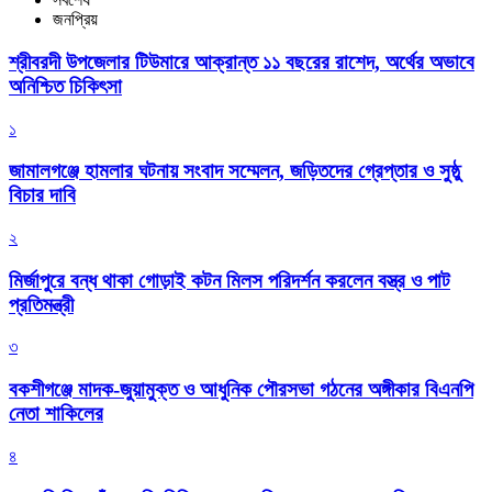
জনপ্রিয়
শ্রীবরদী উপজেলার টিউমারে আক্রান্ত ১১ বছরের রাশেদ, অর্থের অভাবে
অনিশ্চিত চিকিৎসা
১
জামালগঞ্জে হামলার ঘটনায় সংবাদ সম্মেলন, জড়িতদের গ্রেপ্তার ও সুষ্ঠু
বিচার দাবি
২
মির্জাপুরে বন্ধ থাকা গোড়াই কটন মিলস পরিদর্শন করলেন বস্ত্র ও পাট
প্রতিমন্ত্রী
৩
বকশীগঞ্জে মাদক-জুয়ামুক্ত ও আধুনিক পৌরসভা গঠনের অঙ্গীকার বিএনপি
নেতা শাকিলের
৪