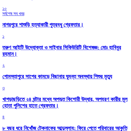
১০
সর্বশেষ সব খবর
নাগরপুরে শাশুড়ি হত্যাকারী পুত্রবধু গ্রেফতার।
১
তরুণ আইটি উদ্যোক্তা ও সাইবার সিকিউরিটি বিশেষজ্ঞ: মোঃ হাবিবুর
রহমান।
২
গোমস্তাপুরে সাপের কামড়ে বিছানায় ঘুমন্ত অবস্থায় শিশুর মৃত্যু
৩
খাগড়াছড়িতে ২৪ ঘন্টার মধ্যে অপহৃত কিশোরী উদ্ধার, অপহরণ কারীর মূল
হোতা পুলিশের হাতে গ্রেফতার।
৪
৮ বছর ধরে নিখোঁজ টেকনাফের আব্দুল্লাহ: ফিরে পেতে পরিবারের আকুতি