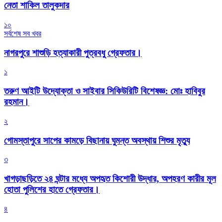
নেতা শাকিল তালুকদার
১০
সর্বশেষ সব খবর
নাগরপুরে শাশুড়ি হত্যাকারী পুত্রবধু গ্রেফতার।
১
তরুণ আইটি উদ্যোক্তা ও সাইবার সিকিউরিটি বিশেষজ্ঞ: মোঃ হাবিবুর
রহমান।
২
গোমস্তাপুরে সাপের কামড়ে বিছানায় ঘুমন্ত অবস্থায় শিশুর মৃত্যু
৩
খাগড়াছড়িতে ২৪ ঘন্টার মধ্যে অপহৃত কিশোরী উদ্ধার, অপহরণ কারীর মূল
হোতা পুলিশের হাতে গ্রেফতার।
৪