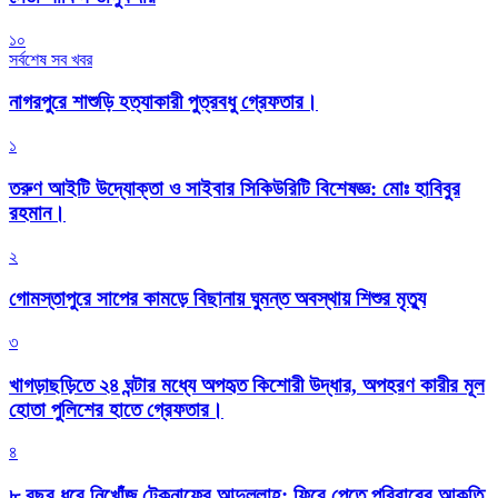
১০
সর্বশেষ সব খবর
নাগরপুরে শাশুড়ি হত্যাকারী পুত্রবধু গ্রেফতার।
১
তরুণ আইটি উদ্যোক্তা ও সাইবার সিকিউরিটি বিশেষজ্ঞ: মোঃ হাবিবুর
রহমান।
২
গোমস্তাপুরে সাপের কামড়ে বিছানায় ঘুমন্ত অবস্থায় শিশুর মৃত্যু
৩
খাগড়াছড়িতে ২৪ ঘন্টার মধ্যে অপহৃত কিশোরী উদ্ধার, অপহরণ কারীর মূল
হোতা পুলিশের হাতে গ্রেফতার।
৪
৮ বছর ধরে নিখোঁজ টেকনাফের আব্দুল্লাহ: ফিরে পেতে পরিবারের আকুতি