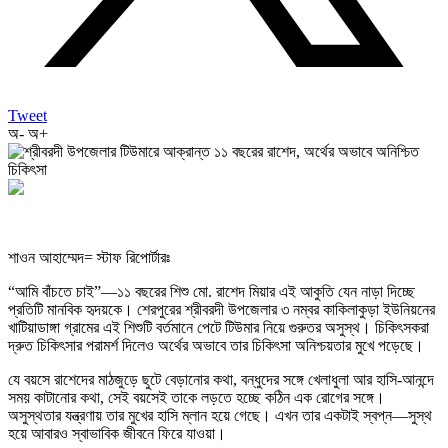
Tweet
অ-
অ+
শাওন আহাম্মেদ= স্টাফ রিপোর্টারঃ
“আমি বাঁচতে চাই”—১১ বছরের শিশু মো. রাশেদ মিয়ার এই আকুতি যেন নাড়া দিচ্ছে
প্রতিটি মানবিক হৃদয়কে। শেরপুরের শ্রীবরদী উপজেলার ৩ নম্বর কাকিলাকুড়া ইউনিয়নের
খাটিয়াডাঙ্গা গ্রামের এই শিশুটি বর্তমানে পেটে টিউমার নিয়ে গুরুতর অসুস্থ। চিকিৎসকরা
দ্রুত চিকিৎসার পরামর্শ দিলেও অর্থের অভাবে তার চিকিৎসা অনিশ্চয়তার মুখে পড়েছে।
যে বয়সে রাশেদের মাঠজুড়ে ছুটে বেড়ানোর কথা, বন্ধুদের সঙ্গে খেলাধুলা আর হাসি-আনন্দে
সময় কাটানোর কথা, সেই বয়সেই তাকে লড়তে হচ্ছে কঠিন এক রোগের সঙ্গে।
অসুস্থতার যন্ত্রণায় তার মুখের হাসি ম্লান হয়ে গেছে। এখন তার একটাই স্বপ্ন—সুস্থ
হয়ে আবারও স্বাভাবিক জীবনে ফিরে যাওয়া।