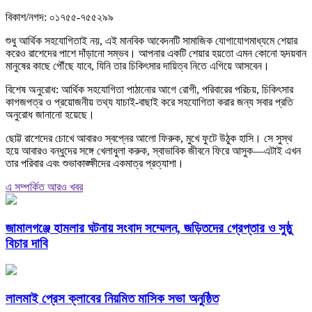
বিকাশ/নগদ: ০১৭৫৫-৭৫৫২৯৯
শুধু আর্থিক সহযোগিতাই নয়, এই মানবিক আবেদনটি সামাজিক যোগাযোগমাধ্যমে শেয়ার
করেও রাশেদের পাশে দাঁড়ানো সম্ভব। আপনার একটি শেয়ার হয়তো এমন কোনো হৃদয়বান
মানুষের কাছে পৌঁছে যাবে, যিনি তার চিকিৎসার দায়িত্ব নিতে এগিয়ে আসবেন।
বিশেষ অনুরোধ: আর্থিক সহযোগিতা পাঠানোর আগে রোগী, পরিবারের পরিচয়, চিকিৎসার
কাগজপত্র ও প্রয়োজনীয় তথ্য যাচাই-বাছাই করে সহযোগিতা করার জন্য সবার প্রতি
অনুরোধ জানানো হয়েছে।
ছোট্ট রাশেদের চোখে আবারও স্বপ্নের আলো ফিরুক, মুখে ফুটে উঠুক হাসি। সে সুস্থ
হয়ে আবারও বন্ধুদের সঙ্গে খেলাধুলা করুক, স্বাভাবিক জীবনে ফিরে আসুক—এটাই এখন
তার পরিবার এবং শুভাকাঙ্ক্ষীদের একমাত্র প্রত্যাশা।
এ সম্পর্কিত আরও খবর
জামালগঞ্জে হামলার ঘটনায় সংবাদ সম্মেলন, জড়িতদের গ্রেপ্তার ও সুষ্ঠু
বিচার দাবি
লালমাই প্রেস ক্লাবের নিয়মিত মাসিক সভা অনুষ্ঠিত