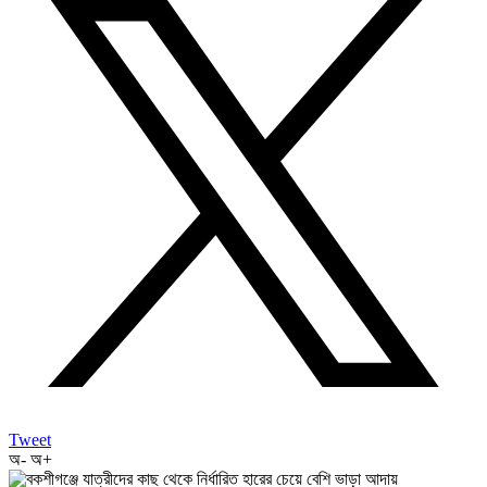
Tweet
অ-
অ+