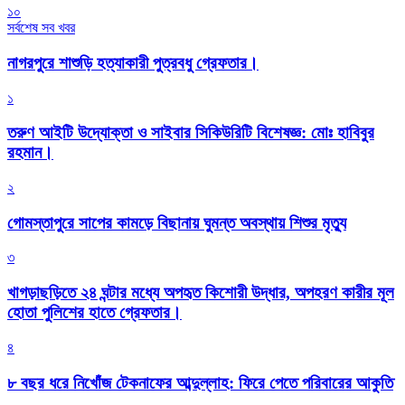
১০
সর্বশেষ সব খবর
নাগরপুরে শাশুড়ি হত্যাকারী পুত্রবধু গ্রেফতার।
১
তরুণ আইটি উদ্যোক্তা ও সাইবার সিকিউরিটি বিশেষজ্ঞ: মোঃ হাবিবুর
রহমান।
২
গোমস্তাপুরে সাপের কামড়ে বিছানায় ঘুমন্ত অবস্থায় শিশুর মৃত্যু
৩
খাগড়াছড়িতে ২৪ ঘন্টার মধ্যে অপহৃত কিশোরী উদ্ধার, অপহরণ কারীর মূল
হোতা পুলিশের হাতে গ্রেফতার।
৪
৮ বছর ধরে নিখোঁজ টেকনাফের আব্দুল্লাহ: ফিরে পেতে পরিবারের আকুতি