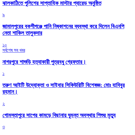
‎ঝালকাঠিতে পুলিশের সাপ্তাহিক মাস্টার প্যারেড অনুষ্ঠিত
৯
জামালপুরের বকশীগঞ্জে পানি নিষ্কাশনের ব্যবস্থা করে দিলেন বিএনপি
নেতা শাকিল তালুকদার
১০
সর্বশেষ সব খবর
নাগরপুরে শাশুড়ি হত্যাকারী পুত্রবধু গ্রেফতার।
১
তরুণ আইটি উদ্যোক্তা ও সাইবার সিকিউরিটি বিশেষজ্ঞ: মোঃ হাবিবুর
রহমান।
২
গোমস্তাপুরে সাপের কামড়ে বিছানায় ঘুমন্ত অবস্থায় শিশুর মৃত্যু
৩