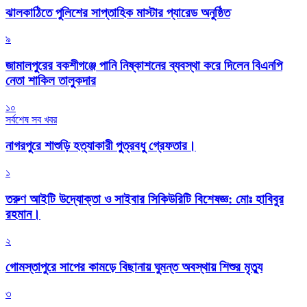
‎ঝালকাঠিতে পুলিশের সাপ্তাহিক মাস্টার প্যারেড অনুষ্ঠিত
৯
জামালপুরের বকশীগঞ্জে পানি নিষ্কাশনের ব্যবস্থা করে দিলেন বিএনপি
নেতা শাকিল তালুকদার
১০
সর্বশেষ সব খবর
নাগরপুরে শাশুড়ি হত্যাকারী পুত্রবধু গ্রেফতার।
১
তরুণ আইটি উদ্যোক্তা ও সাইবার সিকিউরিটি বিশেষজ্ঞ: মোঃ হাবিবুর
রহমান।
২
গোমস্তাপুরে সাপের কামড়ে বিছানায় ঘুমন্ত অবস্থায় শিশুর মৃত্যু
৩