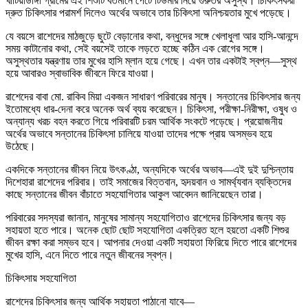
খাটিয়াডাঙ্গা গ্রামের এই শিশুটি বর্তমানে পেটে টিউমার নিয়ে গুরুতর অসুস্থ। চিকিৎসকরা
দ্রুত চিকিৎসার পরামর্শ দিলেও অর্থের অভাবে তার চিকিৎসা অনিশ্চয়তার মুখে পড়েছে।
যে বয়সে রাশেদের মাঠজুড়ে ছুটে বেড়ানোর কথা, বন্ধুদের সঙ্গে খেলাধুলা আর হাসি-আনন্দে
সময় কাটানোর কথা, সেই বয়সেই তাকে লড়তে হচ্ছে কঠিন এক রোগের সঙ্গে।
অসুস্থতার যন্ত্রণায় তার মুখের হাসি ম্লান হয়ে গেছে। এখন তার একটাই স্বপ্ন—সুস্থ
হয়ে আবারও স্বাভাবিক জীবনে ফিরে যাওয়া।
রাশেদের বাবা মো. রাকিব মিয়া একজন সাধারণ পরিবারের মানুষ। সন্তানের চিকিৎসার জন্য
ইতোমধ্যে ধার-দেনা করে অনেক অর্থ ব্যয় করেছেন। চিকিৎসা, পরীক্ষা-নিরীক্ষা, ওষুধ ও
অন্যান্য খরচ বহন করতে গিয়ে পরিবারটি চরম আর্থিক সংকটে পড়েছে। প্রয়োজনীয়
অর্থের অভাবে সন্তানের চিকিৎসা চালিয়ে যাওয়া তাদের পক্ষে প্রায় অসম্ভব হয়ে
উঠেছে।
একদিকে সন্তানের জীবন নিয়ে উৎকণ্ঠা, অন্যদিকে অর্থের অভাব—এই দুই দুশ্চিন্তায়
দিশেহারা রাশেদের পরিবার। তাই সমাজের বিত্তবান, হৃদয়বান ও সামর্থ্যবান ব্যক্তিদের
কাছে সন্তানের জীবন বাঁচাতে সহযোগিতার আকুল আবেদন জানিয়েছেন তারা।
পরিবারের সদস্যরা জানান, মানুষের সামান্য সহযোগিতাও রাশেদের চিকিৎসার জন্য বড়
সহায়তা হতে পারে। অনেক ছোট ছোট সহযোগিতা একত্রিত হলে হয়তো একটি শিশুর
জীবন রক্ষা করা সম্ভব হবে। আপনার দেওয়া একটি সহায়তা ফিরিয়ে দিতে পারে রাশেদের
মুখের হাসি, এনে দিতে পারে নতুন জীবনের স্বপ্ন।
চিকিৎসায় সহযোগিতা
রাশেদের চিকিৎসার জন্য আর্থিক সহায়তা পাঠানো যাবে—