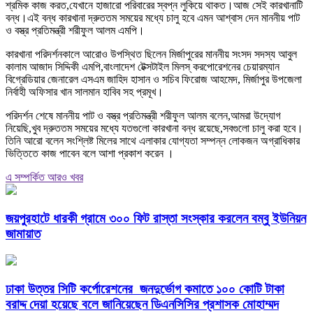
শ্রমিক কাজ করত,যেখানে হাজারো পরিবারের স্বপ্ন লুকিয়ে থাকত।আজ সেই কারখানাটি
বন্ধ।এই বন্ধ কারখানা দ্রুততম সময়ের মধ্যে চালু হবে এমন আশ্বাস দেন মাননীয় পাট
ও বস্ত্র প্রতিমন্ত্রী শরীফুল আলম এমপি।
কারখানা পরিদর্শনকালে আরোও উপস্থিত ছিলেন মির্জাপুরের মাননীয় সংসদ সদস্য আবুল
কালাম আজাদ সিদ্দিকী এমপি,বাংলাদেশ টেক্সটাইল মিলস্ করপোরেশনের চেয়ারম্যান
বিগ্রেডিয়ার জেনারেল এসএম জাহিদ হাসান ও সচিব ফিরোজ আহমেদ, মির্জাপুর উপজেলা
নির্বাহী অফিসার খান সালমান হাবিব সহ প্রমূখ।
পরিদর্শন শেষে মাননীয় পাট ও বস্ত্র প্রতিমন্ত্রী শরীফুল আলম বলেন,আমরা উদ্যোগ
নিয়েছি,খুব দ্রুততম সময়ের মধ্যে যতগুলো কারখানা বন্ধ রয়েছে,সবগুলো চালু করা হবে।
তিনি আরো বলেন সংশ্লিষ্ট মিলের সাথে এলাকার যোগ্যতা সম্পন্ন লোকজন অগ্রাধিকার
ভিত্তিতে কাজ পাবেন বলে আশা প্রকাশ করেন ।
এ সম্পর্কিত আরও খবর
জয়পুরহাটে ধারকী গ্রামে ৩০০ ফিট রাস্তা সংস্কার করলেন বম্বু ইউনিয়ন
জামায়াত
ঢাকা উত্তর সিটি কর্পোরেশনের জনদুর্ভোগ কমাতে ১০০ কোটি টাকা
বরাদ্দ দেয়া হয়েছে বলে জানিয়েছেন ডিএনসিসির প্রশাসক মোহাম্মদ