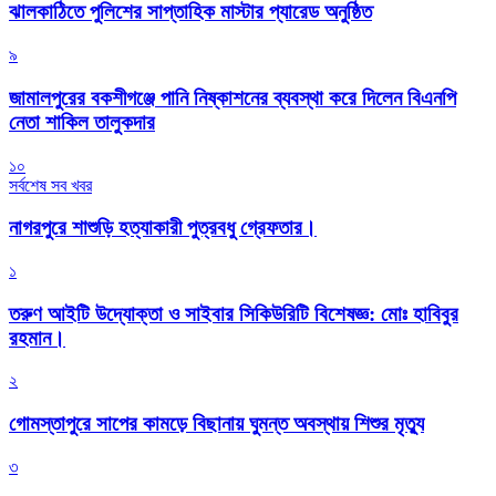
‎ঝালকাঠিতে পুলিশের সাপ্তাহিক মাস্টার প্যারেড অনুষ্ঠিত
৯
জামালপুরের বকশীগঞ্জে পানি নিষ্কাশনের ব্যবস্থা করে দিলেন বিএনপি
নেতা শাকিল তালুকদার
১০
সর্বশেষ সব খবর
নাগরপুরে শাশুড়ি হত্যাকারী পুত্রবধু গ্রেফতার।
১
তরুণ আইটি উদ্যোক্তা ও সাইবার সিকিউরিটি বিশেষজ্ঞ: মোঃ হাবিবুর
রহমান।
২
গোমস্তাপুরে সাপের কামড়ে বিছানায় ঘুমন্ত অবস্থায় শিশুর মৃত্যু
৩