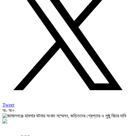
Tweet
অ-
অ+