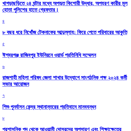
খাগড়াছড়িতে ২৪ ঘন্টার মধ্যে অপহৃত কিশোরী উদ্ধার, অপহরণ কারীর মূল
হোতা পুলিশের হাতে গ্রেফতার।
৪
৮ বছর ধরে নিখোঁজ টেকনাফের আব্দুল্লাহ: ফিরে পেতে পরিবারের আকুতি
৫
ঈশ্বরগঞ্জ রাজিবপুর ইউনিয়নে ওয়ার্ড প্রতিনিধি সম্মেলন
৬
রাজশাহী মহিলা পরিষদ জেলা শাখার উদ্যোগে সাংগঠনিক পক্ষ ২০২৪ কর্মী
সভার আয়োজন
৭
শিশু পুনর্বাসন কেন্দ্র স্থানান্তরের প্রতিবাদে মানববন্ধন
৮
প্রশাসনিক পদ থেকে আওয়ামী দোসরদের অপসারণ এবং শিক্ষাক্ষেত্রে