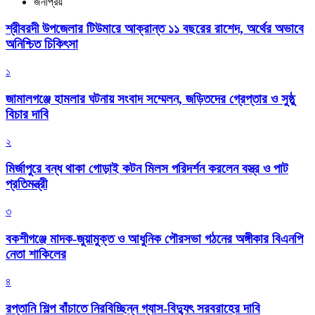
জনপ্রিয়
শ্রীবরদী উপজেলার টিউমারে আক্রান্ত ১১ বছরের রাশেদ, অর্থের অভাবে
অনিশ্চিত চিকিৎসা
১
জামালগঞ্জে হামলার ঘটনায় সংবাদ সম্মেলন, জড়িতদের গ্রেপ্তার ও সুষ্ঠু
বিচার দাবি
২
মির্জাপুরে বন্ধ থাকা গোড়াই কটন মিলস পরিদর্শন করলেন বস্ত্র ও পাট
প্রতিমন্ত্রী
৩
বকশীগঞ্জে মাদক-জুয়ামুক্ত ও আধুনিক পৌরসভা গঠনের অঙ্গীকার বিএনপি
নেতা শাকিলের
৪
রপ্তানি শিল্প বাঁচাতে নিরবিচ্ছিন্ন গ্যাস-বিদ্যুৎ সরবরাহের দাবি