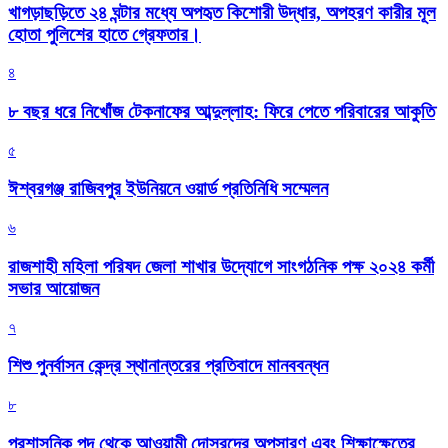
খাগড়াছড়িতে ২৪ ঘন্টার মধ্যে অপহৃত কিশোরী উদ্ধার, অপহরণ কারীর মূল
হোতা পুলিশের হাতে গ্রেফতার।
৪
৮ বছর ধরে নিখোঁজ টেকনাফের আব্দুল্লাহ: ফিরে পেতে পরিবারের আকুতি
৫
ঈশ্বরগঞ্জ রাজিবপুর ইউনিয়নে ওয়ার্ড প্রতিনিধি সম্মেলন
৬
রাজশাহী মহিলা পরিষদ জেলা শাখার উদ্যোগে সাংগঠনিক পক্ষ ২০২৪ কর্মী
সভার আয়োজন
৭
শিশু পুনর্বাসন কেন্দ্র স্থানান্তরের প্রতিবাদে মানববন্ধন
৮
প্রশাসনিক পদ থেকে আওয়ামী দোসরদের অপসারণ এবং শিক্ষাক্ষেত্রে