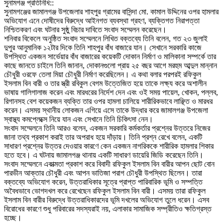
‎সুনামগঞ্জ প্রতিনিধি::
‎সুনামগঞ্জের জামালগঞ্জ উপজেলার শাহপুর গ্রামের বাসিন্দা মো. কামাল উদ্দিনের ওপর হামলার
অভিযোগ এনে দোষীদের বিরুদ্ধে আইনগত ব্যবস্থা গ্রহণ, ব্যক্তিগত নিরাপত্তা
নিশ্চিতকরণ এবং ঘটনার সুষ্ঠু বিচার দাবিতে সংবাদ সম্মেলন করেছেন।
‎শনিবার বিকেলে অনুষ্ঠিত সংবাদ সম্মেলনে লিখিত বক্তব্যে তিনি বলেন, গত ২৩ জুলাই
দুপুর আনুমানিক ১২টার দিকে তিনি শাহপুর বাঁধ বাজারে যান। সেখানে সরকারি কাজে
উপস্থিত একজন সার্ভেয়ার বাঁধ বাজারের কয়েকটি দোকান নির্মাণ ও মালিকানা সম্পর্কে তার
কাছে জানতে চাইলে তিনি জানান, দোকানগুলো প্রায় ২৫ বছর আগে মরহুম আব্দুল মান্নান
চৌধুরী ওরফে তেলা মিয়া চৌধুরী নির্মাণ করেছিলেন। এ কথা বলার পরপরই রফিকুল
ইসলাম বিন বারী ও তার স্ত্রী রবিকুল বেগম উত্তেজিত হয়ে তাকে লক্ষ্য করে অশালীন
ভাষায় গালিগালাজ করেন এবং মারধরের নির্দেশ দেন এবং ওই সময় পায়েল, খোকন, পল্লব,
রিগানসহ বেশ কয়েকজন ব্যক্তি তার ওপর হামলা চালিয়ে শারীরিকভাবে লাঞ্ছিত ও মারধর
করেন। এসময় স্থানীয় লোকজন এগিয়ে এসে তাকে উদ্ধার করে জামালগঞ্জ উপজেলা
স্বাস্থ্য কমপ্লেক্সে নিয়ে যান এবং সেখানে তিনি চিকিৎসা নেন।
‎সংবাদ সম্মেলনে তিনি আরও বলেন, একজন সরকারি কর্মকর্তার প্রশ্নের উত্তরে নিজের
জানা তথ্য প্রকাশ করাই তার অপরাধ হয়ে দাঁড়ায়। তিনি প্রশ্ন রেখে বলেন, একটি
সাধারণ প্রশ্নের উত্তর দেওয়ার কারণে কেন একজন নাগরিককে শারীরিক হামলার শিকার
হতে হবে। এ ঘটনায় জামালগঞ্জ থানায় একটি সাধারণ ডায়েরি জিডি করেছেন তিনি।
‎সংবাদ সম্মেলনে একাত্মতা প্রকাশ করে বিবাদী রফিকুল ইসলাম বিন বারীর আপন ছোট বোন
পারভীন আক্তার চৌধুরী এবং আপন ভাতিজা পরাগ চৌধুরী উপস্থিত ছিলেন। তারা
বক্তব্যে অভিযোগ করেন, উত্তরাধিকার সূত্রে প্রাপ্ত পারিবারিক ভূমি ও সম্পত্তি
অবৈধভাবে ভোগদখল করে রেখেছেন রফিকুল ইসলাম বিন বারী। এসময় তারা রফিকুল
ইসলাম বিন বারীর বিরুদ্ধে উত্তরাধিকারদের ভূমি দখলের অভিযোগ তুলে ধরেন। এসব
বিরোধের কারণে শুধু পরিবারের সদস্যরাই নয়, এলাকার সামাজিক সম্প্রীতিও ক্ষতিগ্রস্ত
হচ্ছে।