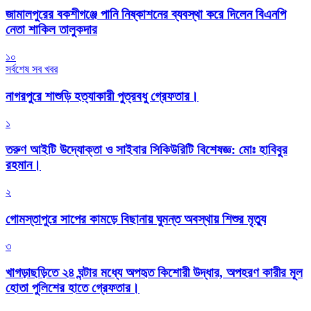
জামালপুরের বকশীগঞ্জে পানি নিষ্কাশনের ব্যবস্থা করে দিলেন বিএনপি
নেতা শাকিল তালুকদার
১০
সর্বশেষ সব খবর
নাগরপুরে শাশুড়ি হত্যাকারী পুত্রবধু গ্রেফতার।
১
তরুণ আইটি উদ্যোক্তা ও সাইবার সিকিউরিটি বিশেষজ্ঞ: মোঃ হাবিবুর
রহমান।
২
গোমস্তাপুরে সাপের কামড়ে বিছানায় ঘুমন্ত অবস্থায় শিশুর মৃত্যু
৩
খাগড়াছড়িতে ২৪ ঘন্টার মধ্যে অপহৃত কিশোরী উদ্ধার, অপহরণ কারীর মূল
হোতা পুলিশের হাতে গ্রেফতার।