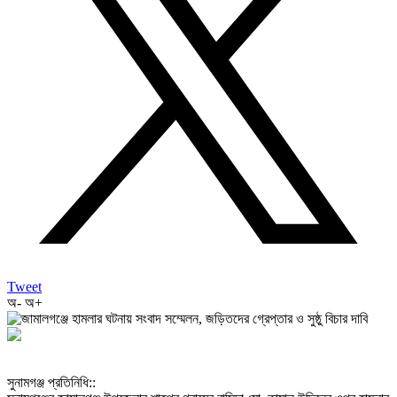
Tweet
অ-
অ+
‎সুনামগঞ্জ প্রতিনিধি::