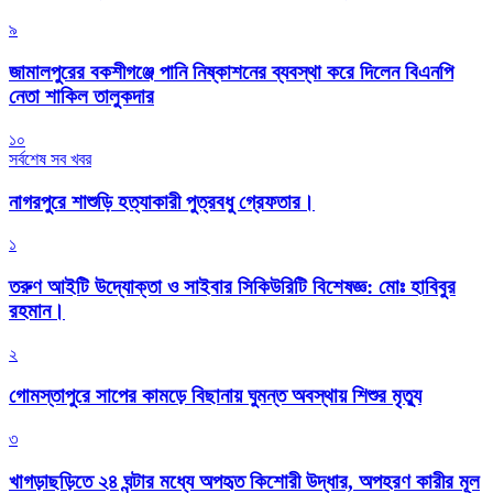
৯
জামালপুরের বকশীগঞ্জে পানি নিষ্কাশনের ব্যবস্থা করে দিলেন বিএনপি
নেতা শাকিল তালুকদার
১০
সর্বশেষ সব খবর
নাগরপুরে শাশুড়ি হত্যাকারী পুত্রবধু গ্রেফতার।
১
তরুণ আইটি উদ্যোক্তা ও সাইবার সিকিউরিটি বিশেষজ্ঞ: মোঃ হাবিবুর
রহমান।
২
গোমস্তাপুরে সাপের কামড়ে বিছানায় ঘুমন্ত অবস্থায় শিশুর মৃত্যু
৩
খাগড়াছড়িতে ২৪ ঘন্টার মধ্যে অপহৃত কিশোরী উদ্ধার, অপহরণ কারীর মূল