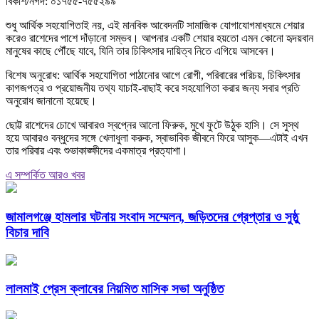
বিকাশ/নগদ: ০১৭৫৫-৭৫৫২৯৯
শুধু আর্থিক সহযোগিতাই নয়, এই মানবিক আবেদনটি সামাজিক যোগাযোগমাধ্যমে শেয়ার
করেও রাশেদের পাশে দাঁড়ানো সম্ভব। আপনার একটি শেয়ার হয়তো এমন কোনো হৃদয়বান
মানুষের কাছে পৌঁছে যাবে, যিনি তার চিকিৎসার দায়িত্ব নিতে এগিয়ে আসবেন।
বিশেষ অনুরোধ: আর্থিক সহযোগিতা পাঠানোর আগে রোগী, পরিবারের পরিচয়, চিকিৎসার
কাগজপত্র ও প্রয়োজনীয় তথ্য যাচাই-বাছাই করে সহযোগিতা করার জন্য সবার প্রতি
অনুরোধ জানানো হয়েছে।
ছোট্ট রাশেদের চোখে আবারও স্বপ্নের আলো ফিরুক, মুখে ফুটে উঠুক হাসি। সে সুস্থ
হয়ে আবারও বন্ধুদের সঙ্গে খেলাধুলা করুক, স্বাভাবিক জীবনে ফিরে আসুক—এটাই এখন
তার পরিবার এবং শুভাকাঙ্ক্ষীদের একমাত্র প্রত্যাশা।
এ সম্পর্কিত আরও খবর
জামালগঞ্জে হামলার ঘটনায় সংবাদ সম্মেলন, জড়িতদের গ্রেপ্তার ও সুষ্ঠু
বিচার দাবি
লালমাই প্রেস ক্লাবের নিয়মিত মাসিক সভা অনুষ্ঠিত