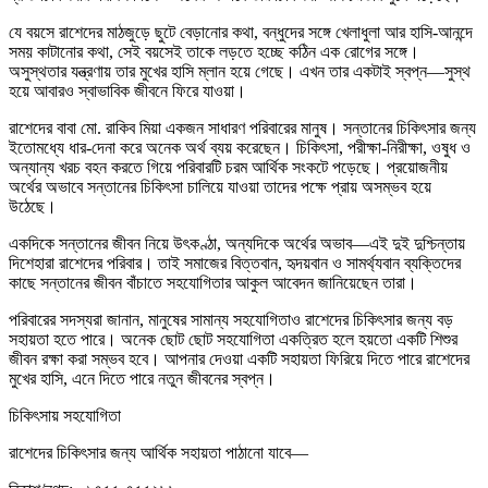
যে বয়সে রাশেদের মাঠজুড়ে ছুটে বেড়ানোর কথা, বন্ধুদের সঙ্গে খেলাধুলা আর হাসি-আনন্দে
সময় কাটানোর কথা, সেই বয়সেই তাকে লড়তে হচ্ছে কঠিন এক রোগের সঙ্গে।
অসুস্থতার যন্ত্রণায় তার মুখের হাসি ম্লান হয়ে গেছে। এখন তার একটাই স্বপ্ন—সুস্থ
হয়ে আবারও স্বাভাবিক জীবনে ফিরে যাওয়া।
রাশেদের বাবা মো. রাকিব মিয়া একজন সাধারণ পরিবারের মানুষ। সন্তানের চিকিৎসার জন্য
ইতোমধ্যে ধার-দেনা করে অনেক অর্থ ব্যয় করেছেন। চিকিৎসা, পরীক্ষা-নিরীক্ষা, ওষুধ ও
অন্যান্য খরচ বহন করতে গিয়ে পরিবারটি চরম আর্থিক সংকটে পড়েছে। প্রয়োজনীয়
অর্থের অভাবে সন্তানের চিকিৎসা চালিয়ে যাওয়া তাদের পক্ষে প্রায় অসম্ভব হয়ে
উঠেছে।
একদিকে সন্তানের জীবন নিয়ে উৎকণ্ঠা, অন্যদিকে অর্থের অভাব—এই দুই দুশ্চিন্তায়
দিশেহারা রাশেদের পরিবার। তাই সমাজের বিত্তবান, হৃদয়বান ও সামর্থ্যবান ব্যক্তিদের
কাছে সন্তানের জীবন বাঁচাতে সহযোগিতার আকুল আবেদন জানিয়েছেন তারা।
পরিবারের সদস্যরা জানান, মানুষের সামান্য সহযোগিতাও রাশেদের চিকিৎসার জন্য বড়
সহায়তা হতে পারে। অনেক ছোট ছোট সহযোগিতা একত্রিত হলে হয়তো একটি শিশুর
জীবন রক্ষা করা সম্ভব হবে। আপনার দেওয়া একটি সহায়তা ফিরিয়ে দিতে পারে রাশেদের
মুখের হাসি, এনে দিতে পারে নতুন জীবনের স্বপ্ন।
চিকিৎসায় সহযোগিতা
রাশেদের চিকিৎসার জন্য আর্থিক সহায়তা পাঠানো যাবে—