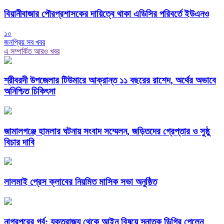
বিয়ানীবাজার পৌরপ্রশাসকের দায়িত্বে থাকা এডিসির পরিবর্তে ইউএনও
১০
জনপ্রিয় সব খবর
এ সম্পর্কিত আরও খবর
শ্রীবরদী উপজেলার টিউমারে আক্রান্ত ১১ বছরের রাশেদ, অর্থের অভাবে
অনিশ্চিত চিকিৎসা
জামালগঞ্জে হামলার ঘটনায় সংবাদ সম্মেলন, জড়িতদের গ্রেপ্তার ও সুষ্ঠু
বিচার দাবি
লালমাই প্রেস ক্লাবের নিয়মিত মাসিক সভা অনুষ্ঠিত
নাগরপুরের গর্ব: যুক্তরাজ্য থেকে আইন বিষয়ে স্নাতক ডিগ্রি পেলেন