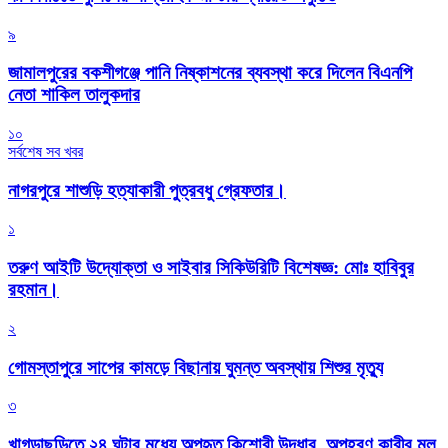
৯
জামালপুরের বকশীগঞ্জে পানি নিষ্কাশনের ব্যবস্থা করে দিলেন বিএনপি
নেতা শাকিল তালুকদার
১০
সর্বশেষ সব খবর
নাগরপুরে শাশুড়ি হত্যাকারী পুত্রবধু গ্রেফতার।
১
তরুণ আইটি উদ্যোক্তা ও সাইবার সিকিউরিটি বিশেষজ্ঞ: মোঃ হাবিবুর
রহমান।
২
গোমস্তাপুরে সাপের কামড়ে বিছানায় ঘুমন্ত অবস্থায় শিশুর মৃত্যু
৩
খাগড়াছড়িতে ২৪ ঘন্টার মধ্যে অপহৃত কিশোরী উদ্ধার, অপহরণ কারীর মূল