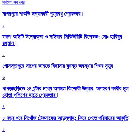
সর্বশেষ সব খবর
নাগরপুরে শাশুড়ি হত্যাকারী পুত্রবধু গ্রেফতার।
১
তরুণ আইটি উদ্যোক্তা ও সাইবার সিকিউরিটি বিশেষজ্ঞ: মোঃ হাবিবুর
রহমান।
২
গোমস্তাপুরে সাপের কামড়ে বিছানায় ঘুমন্ত অবস্থায় শিশুর মৃত্যু
৩
খাগড়াছড়িতে ২৪ ঘন্টার মধ্যে অপহৃত কিশোরী উদ্ধার, অপহরণ কারীর মূল
হোতা পুলিশের হাতে গ্রেফতার।
৪
৮ বছর ধরে নিখোঁজ টেকনাফের আব্দুল্লাহ: ফিরে পেতে পরিবারের আকুতি
৫