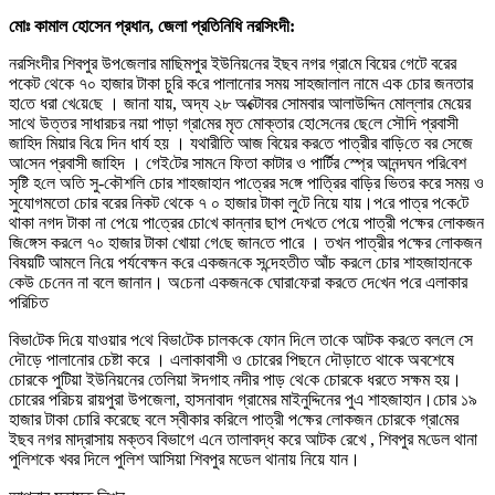
মোঃ কামাল হোসেন প্রধান, জেলা প্রতিনিধি নরসিংদী:
নরসিংদীর শিবপুর উপ‌জেলার মা‌ছিমপুর ইউনিয়‌নের ইছব নগর গ্রা‌মে বিয়ের গেটে বরের
পকেট থেকে ৭০ হাজার টাকা চু‌রি ক‌রে পালানোর সময় সাহজালাল নামে এক চোর জনতার
হা‌তে ধরা খে‌য়ে‌ছে । জানা যায়, অদ্য ২৮ অ‌ক্টোবর সোমবার আলাউ‌দ্দিন মোল্লার মে‌য়ের
সা‌থে উত্তর সাধারচর নয়া পাড়া গ্রা‌মের মৃত মোক্তার হো‌সে‌নের ছে‌লে সৌ‌দি প্রবাসী
জা‌হিদ মিয়ার বি‌য়ে দিন ধার্য হয় । যথারী‌তি আজ বিয়ের কর‌তে পাত্রীর বা‌ড়ি‌তে বর সেজে
আ‌সেন প্রবাসী জা‌হিদ । গেই‌টের সাম‌নে ফিতা কাটার ও পা‌র্টির স্প্রে আনন্দঘন প‌রি‌বেশ
সৃ‌ষ্টি হ‌লে অ‌তি সু-‌কৌশ‌লি চোর শাহজাহান পা‌ত্রের স‌ঙ্গে পা‌ত্রির বা‌ড়ি‌র ভিতর করে সময় ও
সুযোগমতো চোর বরের নিকট থেকে ৭ ০ হাজার টাকা লু‌টে নিয়ে যায়।প‌রে পাত্র প‌কে‌টে
থাকা নগদ টাকা না পে‌য়ে পা‌ত্রের চো‌খে কান্নার ছাপ দেখ‌তে পে‌য়ে পাত্রী প‌ক্ষের লোকজন
জি‌ঙ্গেস কর‌লে ৭০ হাজার টাকা খোয়া গে‌ছে জান‌তে পা‌রে । তখন পাত্রীর প‌ক্ষের লোকজন
বিষয়‌টি আমলে নি‌য়ে পর্যবেক্ষন ক‌রে একজন‌কে স‌ন্দেহতীত আঁচ কর‌লে চোর শাহজাহানকে
কেউ চে‌নেন না বলে জানান। অ‌চেনা একজন‌কে ঘোরা‌ফেরা ক‌র‌তে দে‌খেন প‌রে এলাকার
প‌রি‌চিত
বিভা‌টেক দি‌য়ে যাওয়ার প‌থে বিভা‌টেক চালক‌কে ফোন দি‌লে তা‌কে আটক কর‌তে বল‌লে সে
দৌড়ে পালানোর চেষ্টা করে । এলাকাবাসী ও চোরের পিছনে দৌড়াতে থাকে অবশেষে
চোরকে পু‌টিয়া ইউ‌নিয়নের তে‌লিয়া ঈদগাহ নদীর পাড় থে‌কে চোরকে ধ‌রতে সক্ষম হয়।
চোরের পরিচয় রায়পুরা উপজেলা, হাসনাবাদ গ্রামের মাইনুদ্দিনের পুএ শাহজাহান।চোর ১৯
হাজার টাকা চোরি করেছে বলে স্বীকার করিলে পাত্রী প‌ক্ষের লোকজন চোরকে গ্রা‌মের
ইছব নগর মাদ্রাসায় মক্তব বিভাগে এ‌নে তালাবদ্ধ করে আট‌ক রেখে ‌, শিবপুর ম‌ডেল থানা
পু‌লি‌শকে খবর দিলে পুলিশ আসিয়া শিবপুর মডেল থানায় নিয়ে যান।