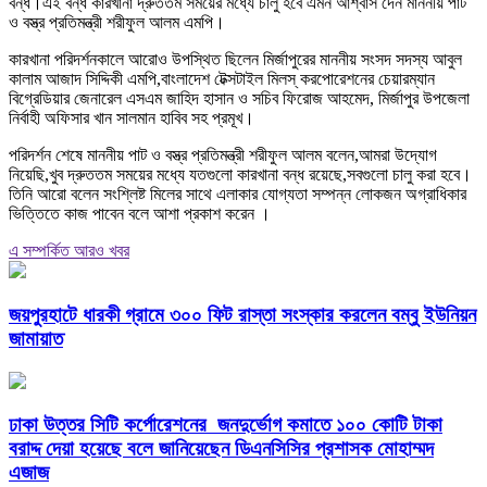
বন্ধ।এই বন্ধ কারখানা দ্রুততম সময়ের মধ্যে চালু হবে এমন আশ্বাস দেন মাননীয় পাট
ও বস্ত্র প্রতিমন্ত্রী শরীফুল আলম এমপি।
কারখানা পরিদর্শনকালে আরোও উপস্থিত ছিলেন মির্জাপুরের মাননীয় সংসদ সদস্য আবুল
কালাম আজাদ সিদ্দিকী এমপি,বাংলাদেশ টেক্সটাইল মিলস্ করপোরেশনের চেয়ারম্যান
বিগ্রেডিয়ার জেনারেল এসএম জাহিদ হাসান ও সচিব ফিরোজ আহমেদ, মির্জাপুর উপজেলা
নির্বাহী অফিসার খান সালমান হাবিব সহ প্রমূখ।
পরিদর্শন শেষে মাননীয় পাট ও বস্ত্র প্রতিমন্ত্রী শরীফুল আলম বলেন,আমরা উদ্যোগ
নিয়েছি,খুব দ্রুততম সময়ের মধ্যে যতগুলো কারখানা বন্ধ রয়েছে,সবগুলো চালু করা হবে।
তিনি আরো বলেন সংশ্লিষ্ট মিলের সাথে এলাকার যোগ্যতা সম্পন্ন লোকজন অগ্রাধিকার
ভিত্তিতে কাজ পাবেন বলে আশা প্রকাশ করেন ।
এ সম্পর্কিত আরও খবর
জয়পুরহাটে ধারকী গ্রামে ৩০০ ফিট রাস্তা সংস্কার করলেন বম্বু ইউনিয়ন
জামায়াত
ঢাকা উত্তর সিটি কর্পোরেশনের জনদুর্ভোগ কমাতে ১০০ কোটি টাকা
বরাদ্দ দেয়া হয়েছে বলে জানিয়েছেন ডিএনসিসির প্রশাসক মোহাম্মদ
এজাজ