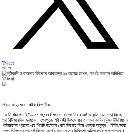
Tweet
অ-
অ+
শাওন আহাম্মেদ= স্টাফ রিপোর্টারঃ
“আমি বাঁচতে চাই”—১১ বছরের শিশু মো. রাশেদ মিয়ার এই আকুতি যেন নাড়া দিচ্ছে
প্রতিটি মানবিক হৃদয়কে। শেরপুরের শ্রীবরদী উপজেলার ৩ নম্বর কাকিলাকুড়া ইউনিয়নের
খাটিয়াডাঙ্গা গ্রামের এই শিশুটি বর্তমানে পেটে টিউমার নিয়ে গুরুতর অসুস্থ। চিকিৎসকরা
দ্রুত চিকিৎসার পরামর্শ দিলেও অর্থের অভাবে তার চিকিৎসা অনিশ্চয়তার মুখে পড়েছে।