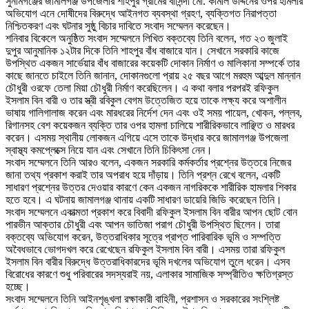
‎সুনামগঞ্জের জামালগঞ্জ উপজেলার শাহপুর গ্রামের বাসিন্দা মো. কামাল উদ্দিনের ওপর হামলার
অভিযোগ এনে দোষীদের বিরুদ্ধে আইনগত ব্যবস্থা গ্রহণ, ব্যক্তিগত নিরাপত্তা
নিশ্চিতকরণ এবং ঘটনার সুষ্ঠু বিচার দাবিতে সংবাদ সম্মেলন করেছেন।
‎শনিবার বিকেলে অনুষ্ঠিত সংবাদ সম্মেলনে লিখিত বক্তব্যে তিনি বলেন, গত ২৩ জুলাই
দুপুর আনুমানিক ১২টার দিকে তিনি শাহপুর বাঁধ বাজারে যান। সেখানে সরকারি কাজে
উপস্থিত একজন সার্ভেয়ার বাঁধ বাজারের কয়েকটি দোকান নির্মাণ ও মালিকানা সম্পর্কে তার
কাছে জানতে চাইলে তিনি জানান, দোকানগুলো প্রায় ২৫ বছর আগে মরহুম আব্দুল মান্নান
চৌধুরী ওরফে তেলা মিয়া চৌধুরী নির্মাণ করেছিলেন। এ কথা বলার পরপরই রফিকুল
ইসলাম বিন বারী ও তার স্ত্রী রবিকুল বেগম উত্তেজিত হয়ে তাকে লক্ষ্য করে অশালীন
ভাষায় গালিগালাজ করেন এবং মারধরের নির্দেশ দেন এবং ওই সময় পায়েল, খোকন, পল্লব,
রিগানসহ বেশ কয়েকজন ব্যক্তি তার ওপর হামলা চালিয়ে শারীরিকভাবে লাঞ্ছিত ও মারধর
করেন। এসময় স্থানীয় লোকজন এগিয়ে এসে তাকে উদ্ধার করে জামালগঞ্জ উপজেলা
স্বাস্থ্য কমপ্লেক্সে নিয়ে যান এবং সেখানে তিনি চিকিৎসা নেন।
‎সংবাদ সম্মেলনে তিনি আরও বলেন, একজন সরকারি কর্মকর্তার প্রশ্নের উত্তরে নিজের
জানা তথ্য প্রকাশ করাই তার অপরাধ হয়ে দাঁড়ায়। তিনি প্রশ্ন রেখে বলেন, একটি
সাধারণ প্রশ্নের উত্তর দেওয়ার কারণে কেন একজন নাগরিককে শারীরিক হামলার শিকার
হতে হবে। এ ঘটনায় জামালগঞ্জ থানায় একটি সাধারণ ডায়েরি জিডি করেছেন তিনি।
‎সংবাদ সম্মেলনে একাত্মতা প্রকাশ করে বিবাদী রফিকুল ইসলাম বিন বারীর আপন ছোট বোন
পারভীন আক্তার চৌধুরী এবং আপন ভাতিজা পরাগ চৌধুরী উপস্থিত ছিলেন। তারা
বক্তব্যে অভিযোগ করেন, উত্তরাধিকার সূত্রে প্রাপ্ত পারিবারিক ভূমি ও সম্পত্তি
অবৈধভাবে ভোগদখল করে রেখেছেন রফিকুল ইসলাম বিন বারী। এসময় তারা রফিকুল
ইসলাম বিন বারীর বিরুদ্ধে উত্তরাধিকারদের ভূমি দখলের অভিযোগ তুলে ধরেন। এসব
বিরোধের কারণে শুধু পরিবারের সদস্যরাই নয়, এলাকার সামাজিক সম্প্রীতিও ক্ষতিগ্রস্ত
হচ্ছে।
‎সংবাদ সম্মেলনে তিনি আইনশৃঙ্খলা রক্ষাকারী বাহিনী, প্রশাসন ও সরকারের সংশ্লিষ্ট