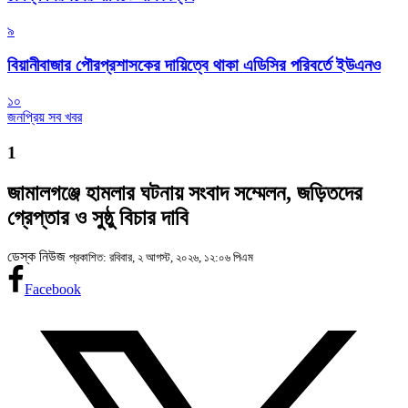
৯
বিয়ানীবাজার পৌরপ্রশাসকের দায়িত্বে থাকা এডিসির পরিবর্তে ইউএনও
১০
জনপ্রিয় সব খবর
1
জামালগঞ্জে হামলার ঘটনায় সংবাদ সম্মেলন, জড়িতদের
গ্রেপ্তার ও সুষ্ঠু বিচার দাবি
ডেস্ক নিউজ
প্রকাশিত: রবিবার, ২ আগস্ট, ২০২৬, ১২:০৬ পিএম
Facebook