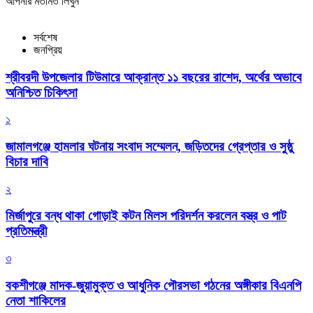
আপনার মতামত লিখুন
সর্বশেষ
জনপ্রিয়
শ্রীবরদী উপজেলার টিউমারে আক্রান্ত ১১ বছরের রাশেদ, অর্থের অভাবে
অনিশ্চিত চিকিৎসা
১
জামালগঞ্জে হামলার ঘটনায় সংবাদ সম্মেলন, জড়িতদের গ্রেপ্তার ও সুষ্ঠু
বিচার দাবি
২
মির্জাপুরে বন্ধ থাকা গোড়াই কটন মিলস পরিদর্শন করলেন বস্ত্র ও পাট
প্রতিমন্ত্রী
৩
বকশীগঞ্জে মাদক-জুয়ামুক্ত ও আধুনিক পৌরসভা গঠনের অঙ্গীকার বিএনপি
নেতা শাকিলের