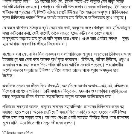
“আমি বাঁচতে চাই”—১১ বছরের শিশু মো. রাশেদ মিয়ার এই আকুতি যেন নাড়া দিচ্ছে
প্রতিটি মানবিক হৃদয়কে। শেরপুরের শ্রীবরদী উপজেলার ৩ নম্বর কাকিলাকুড়া ইউনিয়নের
খাটিয়াডাঙ্গা গ্রামের এই শিশুটি বর্তমানে পেটে টিউমার নিয়ে গুরুতর অসুস্থ। চিকিৎসকরা
দ্রুত চিকিৎসার পরামর্শ দিলেও অর্থের অভাবে তার চিকিৎসা অনিশ্চয়তার মুখে পড়েছে।
যে বয়সে রাশেদের মাঠজুড়ে ছুটে বেড়ানোর কথা, বন্ধুদের সঙ্গে খেলাধুলা আর হাসি-আনন্দে
সময় কাটানোর কথা, সেই বয়সেই তাকে লড়তে হচ্ছে কঠিন এক রোগের সঙ্গে।
অসুস্থতার যন্ত্রণায় তার মুখের হাসি ম্লান হয়ে গেছে। এখন তার একটাই স্বপ্ন—সুস্থ
হয়ে আবারও স্বাভাবিক জীবনে ফিরে যাওয়া।
রাশেদের বাবা মো. রাকিব মিয়া একজন সাধারণ পরিবারের মানুষ। সন্তানের চিকিৎসার জন্য
ইতোমধ্যে ধার-দেনা করে অনেক অর্থ ব্যয় করেছেন। চিকিৎসা, পরীক্ষা-নিরীক্ষা, ওষুধ ও
অন্যান্য খরচ বহন করতে গিয়ে পরিবারটি চরম আর্থিক সংকটে পড়েছে। প্রয়োজনীয়
অর্থের অভাবে সন্তানের চিকিৎসা চালিয়ে যাওয়া তাদের পক্ষে প্রায় অসম্ভব হয়ে
উঠেছে।
একদিকে সন্তানের জীবন নিয়ে উৎকণ্ঠা, অন্যদিকে অর্থের অভাব—এই দুই দুশ্চিন্তায়
দিশেহারা রাশেদের পরিবার। তাই সমাজের বিত্তবান, হৃদয়বান ও সামর্থ্যবান ব্যক্তিদের
কাছে সন্তানের জীবন বাঁচাতে সহযোগিতার আকুল আবেদন জানিয়েছেন তারা।
পরিবারের সদস্যরা জানান, মানুষের সামান্য সহযোগিতাও রাশেদের চিকিৎসার জন্য বড়
সহায়তা হতে পারে। অনেক ছোট ছোট সহযোগিতা একত্রিত হলে হয়তো একটি শিশুর
জীবন রক্ষা করা সম্ভব হবে। আপনার দেওয়া একটি সহায়তা ফিরিয়ে দিতে পারে রাশেদের
মুখের হাসি, এনে দিতে পারে নতুন জীবনের স্বপ্ন।
চিকিৎসায় সহযোগিতা