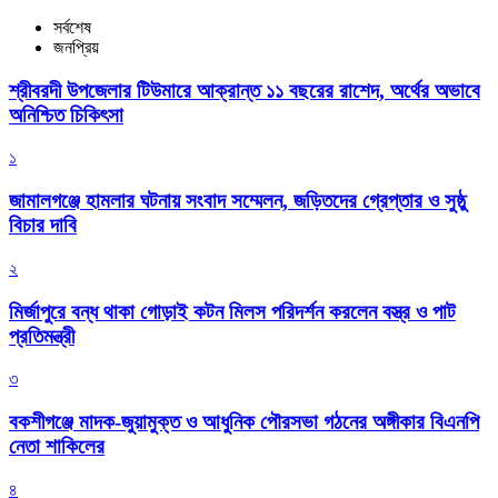
সর্বশেষ
জনপ্রিয়
শ্রীবরদী উপজেলার টিউমারে আক্রান্ত ১১ বছরের রাশেদ, অর্থের অভাবে
অনিশ্চিত চিকিৎসা
১
জামালগঞ্জে হামলার ঘটনায় সংবাদ সম্মেলন, জড়িতদের গ্রেপ্তার ও সুষ্ঠু
বিচার দাবি
২
মির্জাপুরে বন্ধ থাকা গোড়াই কটন মিলস পরিদর্শন করলেন বস্ত্র ও পাট
প্রতিমন্ত্রী
৩
বকশীগঞ্জে মাদক-জুয়ামুক্ত ও আধুনিক পৌরসভা গঠনের অঙ্গীকার বিএনপি
নেতা শাকিলের
৪