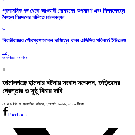
প্রশাসনিক পদ থেকে আওয়ামী দোসরদের অপসারণ এবং শিক্ষাক্ষেত্রে
বৈষম্য নিরসনের দাবিতে মানববন্ধন
৯
বিয়ানীবাজার পৌরপ্রশাসকের দায়িত্বে থাকা এডিসির পরিবর্তে ইউএনও
১০
জনপ্রিয় সব খবর
1
জামালগঞ্জে হামলার ঘটনায় সংবাদ সম্মেলন, জড়িতদের
গ্রেপ্তার ও সুষ্ঠু বিচার দাবি
ডেস্ক নিউজ
প্রকাশিত: রবিবার, ২ আগস্ট, ২০২৬, ১২:০৬ পিএম
Facebook