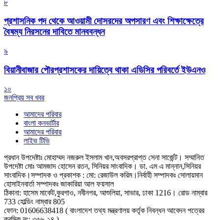
৮
প্রশাসনিক পদ থেকে আওয়ামী দোসরদের অপসারণ এবং শিক্ষাক্ষেত্রে
বৈষম্য নিরসনের দাবিতে মানববন্ধন
৯
বিয়ানীবাজার পৌরপ্রশাসকের দায়িত্বে থাকা এডিসির পরিবর্তে ইউএনও
১০
জনপ্রিয় সব খবর
আমাদের পরিবার
বাংলা কনভার্টার
আমাদের পরিবার
লাইভ টিভি
প্রধান উপদেষ্টাঃ মোহাম্মদ নজরুল ইসলাম খান,অবসরপ্রাপ্ত সেনা সার্জেন্ট।
সম্মানিত
উপদেষ্টা মোঃ আমজাদ হোসেন রতন, সিনিয়র সাংবাদিক। ডা. এম এ মান্নান,সিনিয়র
সাংবাদিক।
সম্পাদক ও প্রকাশক : মো: রেজাউল করিম।
নির্বাহী সম্পাদকঃ সোলায়মান
হোসাইন
বার্তা সম্পাদকঃ জাকারিয়া আল ফয়সাল
ঠিকানা: হাসেম মার্কেট,কুরগাও, নবীনগর, আশুলিয়া, সাভার, ঢাকা 1216। রোড নাম্বার
733 হোল্ডিং নাম্বার 805
ফোন: 01606638418 ( বাংলাদেশ তথ্য মন্ত্রণালয় কর্তৃক নিবন্ধন আবেদন পত্রের
ক্রমিক নং: ৩৫৬-২৪ )