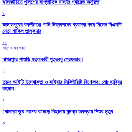
‎ঝালকাঠিতে পুলিশের সাপ্তাহিক মাস্টার প্যারেড অনুষ্ঠিত
৯
জামালপুরের বকশীগঞ্জে পানি নিষ্কাশনের ব্যবস্থা করে দিলেন বিএনপি
নেতা শাকিল তালুকদার
১০
সর্বশেষ সব খবর
নাগরপুরে শাশুড়ি হত্যাকারী পুত্রবধু গ্রেফতার।
১
তরুণ আইটি উদ্যোক্তা ও সাইবার সিকিউরিটি বিশেষজ্ঞ: মোঃ হাবিবুর
রহমান।
২
গোমস্তাপুরে সাপের কামড়ে বিছানায় ঘুমন্ত অবস্থায় শিশুর মৃত্যু
৩