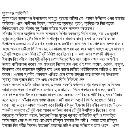
‎সুনামগঞ্জ প্রতিনিধি::
‎সুনামগঞ্জের জামালগঞ্জ উপজেলার শাহপুর গ্রামের বাসিন্দা মো. কামাল উদ্দিনের ওপর হামলার
অভিযোগ এনে দোষীদের বিরুদ্ধে আইনগত ব্যবস্থা গ্রহণ, ব্যক্তিগত নিরাপত্তা
নিশ্চিতকরণ এবং ঘটনার সুষ্ঠু বিচার দাবিতে সংবাদ সম্মেলন করেছেন।
‎শনিবার বিকেলে অনুষ্ঠিত সংবাদ সম্মেলনে লিখিত বক্তব্যে তিনি বলেন, গত ২৩ জুলাই
দুপুর আনুমানিক ১২টার দিকে তিনি শাহপুর বাঁধ বাজারে যান। সেখানে সরকারি কাজে
উপস্থিত একজন সার্ভেয়ার বাঁধ বাজারের কয়েকটি দোকান নির্মাণ ও মালিকানা সম্পর্কে তার
কাছে জানতে চাইলে তিনি জানান, দোকানগুলো প্রায় ২৫ বছর আগে মরহুম আব্দুল মান্নান
চৌধুরী ওরফে তেলা মিয়া চৌধুরী নির্মাণ করেছিলেন। এ কথা বলার পরপরই রফিকুল
ইসলাম বিন বারী ও তার স্ত্রী রবিকুল বেগম উত্তেজিত হয়ে তাকে লক্ষ্য করে অশালীন
ভাষায় গালিগালাজ করেন এবং মারধরের নির্দেশ দেন এবং ওই সময় পায়েল, খোকন, পল্লব,
রিগানসহ বেশ কয়েকজন ব্যক্তি তার ওপর হামলা চালিয়ে শারীরিকভাবে লাঞ্ছিত ও মারধর
করেন। এসময় স্থানীয় লোকজন এগিয়ে এসে তাকে উদ্ধার করে জামালগঞ্জ উপজেলা
স্বাস্থ্য কমপ্লেক্সে নিয়ে যান এবং সেখানে তিনি চিকিৎসা নেন।
‎সংবাদ সম্মেলনে তিনি আরও বলেন, একজন সরকারি কর্মকর্তার প্রশ্নের উত্তরে নিজের
জানা তথ্য প্রকাশ করাই তার অপরাধ হয়ে দাঁড়ায়। তিনি প্রশ্ন রেখে বলেন, একটি
সাধারণ প্রশ্নের উত্তর দেওয়ার কারণে কেন একজন নাগরিককে শারীরিক হামলার শিকার
হতে হবে। এ ঘটনায় জামালগঞ্জ থানায় একটি সাধারণ ডায়েরি জিডি করেছেন তিনি।
‎সংবাদ সম্মেলনে একাত্মতা প্রকাশ করে বিবাদী রফিকুল ইসলাম বিন বারীর আপন ছোট বোন
পারভীন আক্তার চৌধুরী এবং আপন ভাতিজা পরাগ চৌধুরী উপস্থিত ছিলেন। তারা
বক্তব্যে অভিযোগ করেন, উত্তরাধিকার সূত্রে প্রাপ্ত পারিবারিক ভূমি ও সম্পত্তি
অবৈধভাবে ভোগদখল করে রেখেছেন রফিকুল ইসলাম বিন বারী। এসময় তারা রফিকুল
ইসলাম বিন বারীর বিরুদ্ধে উত্তরাধিকারদের ভূমি দখলের অভিযোগ তুলে ধরেন। এসব