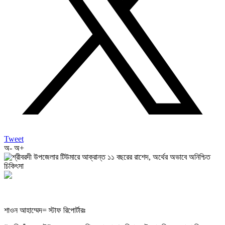
Tweet
অ-
অ+
শাওন আহাম্মেদ= স্টাফ রিপোর্টারঃ