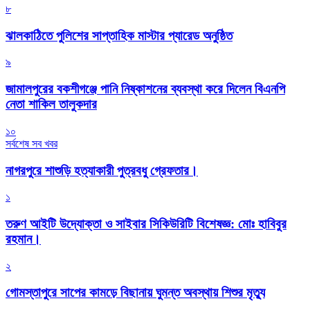
৮
‎ঝালকাঠিতে পুলিশের সাপ্তাহিক মাস্টার প্যারেড অনুষ্ঠিত
৯
জামালপুরের বকশীগঞ্জে পানি নিষ্কাশনের ব্যবস্থা করে দিলেন বিএনপি
নেতা শাকিল তালুকদার
১০
সর্বশেষ সব খবর
নাগরপুরে শাশুড়ি হত্যাকারী পুত্রবধু গ্রেফতার।
১
তরুণ আইটি উদ্যোক্তা ও সাইবার সিকিউরিটি বিশেষজ্ঞ: মোঃ হাবিবুর
রহমান।
২
গোমস্তাপুরে সাপের কামড়ে বিছানায় ঘুমন্ত অবস্থায় শিশুর মৃত্যু