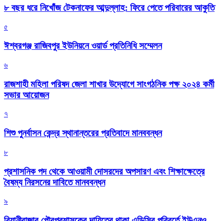
৮ বছর ধরে নিখোঁজ টেকনাফের আব্দুল্লাহ: ফিরে পেতে পরিবারের আকুতি
৫
ঈশ্বরগঞ্জ রাজিবপুর ইউনিয়নে ওয়ার্ড প্রতিনিধি সম্মেলন
৬
রাজশাহী মহিলা পরিষদ জেলা শাখার উদ্যোগে সাংগঠনিক পক্ষ ২০২৪ কর্মী
সভার আয়োজন
৭
শিশু পুনর্বাসন কেন্দ্র স্থানান্তরের প্রতিবাদে মানববন্ধন
৮
প্রশাসনিক পদ থেকে আওয়ামী দোসরদের অপসারণ এবং শিক্ষাক্ষেত্রে
বৈষম্য নিরসনের দাবিতে মানববন্ধন
৯
বিয়ানীবাজার পৌরপ্রশাসকের দায়িত্বে থাকা এডিসির পরিবর্তে ইউএনও