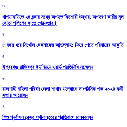
৩
খাগড়াছড়িতে ২৪ ঘন্টার মধ্যে অপহৃত কিশোরী উদ্ধার, অপহরণ কারীর মূল
হোতা পুলিশের হাতে গ্রেফতার।
৪
৮ বছর ধরে নিখোঁজ টেকনাফের আব্দুল্লাহ: ফিরে পেতে পরিবারের আকুতি
৫
ঈশ্বরগঞ্জ রাজিবপুর ইউনিয়নে ওয়ার্ড প্রতিনিধি সম্মেলন
৬
রাজশাহী মহিলা পরিষদ জেলা শাখার উদ্যোগে সাংগঠনিক পক্ষ ২০২৪ কর্মী
সভার আয়োজন
৭
শিশু পুনর্বাসন কেন্দ্র স্থানান্তরের প্রতিবাদে মানববন্ধন