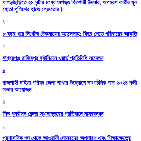
খাগড়াছড়িতে ২৪ ঘন্টার মধ্যে অপহৃত কিশোরী উদ্ধার, অপহরণ কারীর মূল
হোতা পুলিশের হাতে গ্রেফতার।
৪
৮ বছর ধরে নিখোঁজ টেকনাফের আব্দুল্লাহ: ফিরে পেতে পরিবারের আকুতি
৫
ঈশ্বরগঞ্জ রাজিবপুর ইউনিয়নে ওয়ার্ড প্রতিনিধি সম্মেলন
৬
রাজশাহী মহিলা পরিষদ জেলা শাখার উদ্যোগে সাংগঠনিক পক্ষ ২০২৪ কর্মী
সভার আয়োজন
৭
শিশু পুনর্বাসন কেন্দ্র স্থানান্তরের প্রতিবাদে মানববন্ধন
৮
প্রশাসনিক পদ থেকে আওয়ামী দোসরদের অপসারণ এবং শিক্ষাক্ষেত্রে