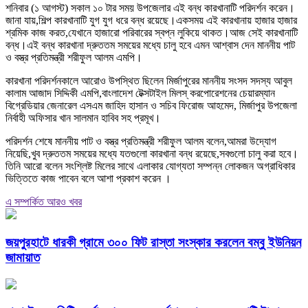
শনিবার (১ আগস্ট) সকাল ১০ টার সময় উপজেলার এই বন্ধ কারখানাটি পরিদর্শন করেন।
জানা যায়,শিল্প কারখানাটি যুগ যুগ ধরে বন্ধ রয়েছে।একসময় এই কারখানায় হাজার হাজার
শ্রমিক কাজ করত,যেখানে হাজারো পরিবারের স্বপ্ন লুকিয়ে থাকত।আজ সেই কারখানাটি
বন্ধ।এই বন্ধ কারখানা দ্রুততম সময়ের মধ্যে চালু হবে এমন আশ্বাস দেন মাননীয় পাট
ও বস্ত্র প্রতিমন্ত্রী শরীফুল আলম এমপি।
কারখানা পরিদর্শনকালে আরোও উপস্থিত ছিলেন মির্জাপুরের মাননীয় সংসদ সদস্য আবুল
কালাম আজাদ সিদ্দিকী এমপি,বাংলাদেশ টেক্সটাইল মিলস্ করপোরেশনের চেয়ারম্যান
বিগ্রেডিয়ার জেনারেল এসএম জাহিদ হাসান ও সচিব ফিরোজ আহমেদ, মির্জাপুর উপজেলা
নির্বাহী অফিসার খান সালমান হাবিব সহ প্রমূখ।
পরিদর্শন শেষে মাননীয় পাট ও বস্ত্র প্রতিমন্ত্রী শরীফুল আলম বলেন,আমরা উদ্যোগ
নিয়েছি,খুব দ্রুততম সময়ের মধ্যে যতগুলো কারখানা বন্ধ রয়েছে,সবগুলো চালু করা হবে।
তিনি আরো বলেন সংশ্লিষ্ট মিলের সাথে এলাকার যোগ্যতা সম্পন্ন লোকজন অগ্রাধিকার
ভিত্তিতে কাজ পাবেন বলে আশা প্রকাশ করেন ।
এ সম্পর্কিত আরও খবর
জয়পুরহাটে ধারকী গ্রামে ৩০০ ফিট রাস্তা সংস্কার করলেন বম্বু ইউনিয়ন
জামায়াত