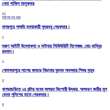
নেতা শাকিল তালুকদার
১০
সর্বশেষ সব খবর
নাগরপুরে শাশুড়ি হত্যাকারী পুত্রবধু গ্রেফতার।
১
তরুণ আইটি উদ্যোক্তা ও সাইবার সিকিউরিটি বিশেষজ্ঞ: মোঃ হাবিবুর
রহমান।
২
গোমস্তাপুরে সাপের কামড়ে বিছানায় ঘুমন্ত অবস্থায় শিশুর মৃত্যু
৩
খাগড়াছড়িতে ২৪ ঘন্টার মধ্যে অপহৃত কিশোরী উদ্ধার, অপহরণ কারীর মূল
হোতা পুলিশের হাতে গ্রেফতার।
৪