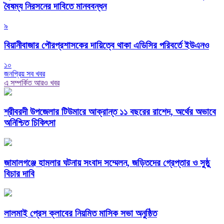
বৈষম্য নিরসনের দাবিতে মানববন্ধন
৯
বিয়ানীবাজার পৌরপ্রশাসকের দায়িত্বে থাকা এডিসির পরিবর্তে ইউএনও
১০
জনপ্রিয় সব খবর
এ সম্পর্কিত আরও খবর
শ্রীবরদী উপজেলার টিউমারে আক্রান্ত ১১ বছরের রাশেদ, অর্থের অভাবে
অনিশ্চিত চিকিৎসা
জামালগঞ্জে হামলার ঘটনায় সংবাদ সম্মেলন, জড়িতদের গ্রেপ্তার ও সুষ্ঠু
বিচার দাবি
লালমাই প্রেস ক্লাবের নিয়মিত মাসিক সভা অনুষ্ঠিত