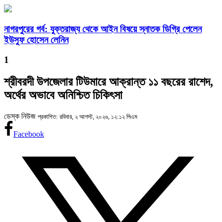
নাগরপুরের গর্ব: যুক্তরাজ্য থেকে আইন বিষয়ে স্নাতক ডিগ্রি পেলেন
ইউসুফ হোসেন লেনিন
1
শ্রীবরদী উপজেলার টিউমারে আক্রান্ত ১১ বছরের রাশেদ,
অর্থের অভাবে অনিশ্চিত চিকিৎসা
ডেস্ক নিউজ
প্রকাশিত: রবিবার, ২ আগস্ট, ২০২৬, ১২:১২ পিএম
Facebook