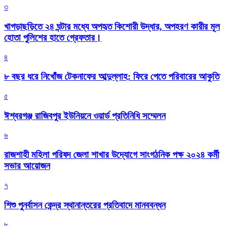
৩
খাগড়াছড়িতে ২৪ ঘন্টার মধ্যে অপহৃত কিশোরী উদ্ধার, অপহরণ কারীর মূল
হোতা পুলিশের হাতে গ্রেফতার।
৪
৮ বছর ধরে নিখোঁজ টেকনাফের আব্দুল্লাহ: ফিরে পেতে পরিবারের আকুতি
৫
ঈশ্বরগঞ্জ রাজিবপুর ইউনিয়নে ওয়ার্ড প্রতিনিধি সম্মেলন
৬
রাজশাহী মহিলা পরিষদ জেলা শাখার উদ্যোগে সাংগঠনিক পক্ষ ২০২৪ কর্মী
সভার আয়োজন
৭
শিশু পুনর্বাসন কেন্দ্র স্থানান্তরের প্রতিবাদে মানববন্ধন
৮