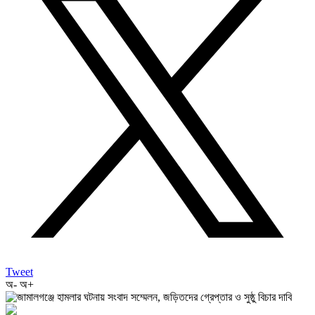
Tweet
অ-
অ+