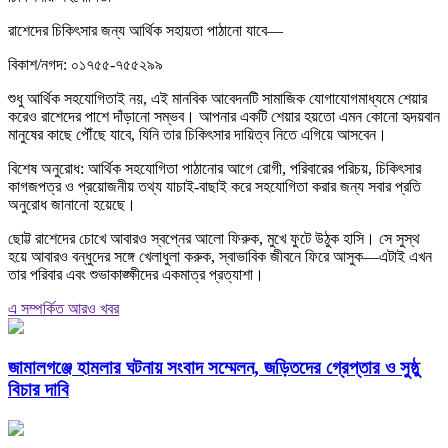
রাশেদের চিকিৎসার জন্য আর্থিক সহায়তা পাঠানো যাবে—
বিকাশ/নগদ: ০১৭৫৫-৭৫৫২৯৯
শুধু আর্থিক সহযোগিতাই নয়, এই মানবিক আবেদনটি সামাজিক যোগাযোগমাধ্যমে শেয়ার
করেও রাশেদের পাশে দাঁড়ানো সম্ভব। আপনার একটি শেয়ার হয়তো এমন কোনো হৃদয়বান
মানুষের কাছে পৌঁছে যাবে, যিনি তার চিকিৎসার দায়িত্ব নিতে এগিয়ে আসবেন।
বিশেষ অনুরোধ: আর্থিক সহযোগিতা পাঠানোর আগে রোগী, পরিবারের পরিচয়, চিকিৎসার
কাগজপত্র ও প্রয়োজনীয় তথ্য যাচাই-বাছাই করে সহযোগিতা করার জন্য সবার প্রতি
অনুরোধ জানানো হয়েছে।
ছোট্ট রাশেদের চোখে আবারও স্বপ্নের আলো ফিরুক, মুখে ফুটে উঠুক হাসি। সে সুস্থ
হয়ে আবারও বন্ধুদের সঙ্গে খেলাধুলা করুক, স্বাভাবিক জীবনে ফিরে আসুক—এটাই এখন
তার পরিবার এবং শুভাকাঙ্ক্ষীদের একমাত্র প্রত্যাশা।
এ সম্পর্কিত আরও খবর
জামালগঞ্জে হামলার ঘটনায় সংবাদ সম্মেলন, জড়িতদের গ্রেপ্তার ও সুষ্ঠু
বিচার দাবি