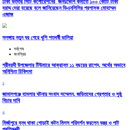
ঢাকা উত্তর সিটি কর্পোরেশনের জনদুর্ভোগ কমাতে ১০০ কোটি টাকা
বরাদ্দ দেয়া হয়েছে বলে জানিয়েছেন ডিএনসিসির প্রশাসক মোহাম্মদ
এজাজ
সলঙ্গায় নতুন ঘর পেয়ে খুশি শতবর্ষী ডালিয়া
সর্বশেষ
জনপ্রিয়
শ্রীবরদী উপজেলার টিউমারে আক্রান্ত ১১ বছরের রাশেদ, অর্থের অভাবে
অনিশ্চিত চিকিৎসা
১
জামালগঞ্জে হামলার ঘটনায় সংবাদ সম্মেলন, জড়িতদের গ্রেপ্তার ও সুষ্ঠু
বিচার দাবি
২
মির্জাপুরে বন্ধ থাকা গোড়াই কটন মিলস পরিদর্শন করলেন বস্ত্র ও পাট
প্রতিমন্ত্রী