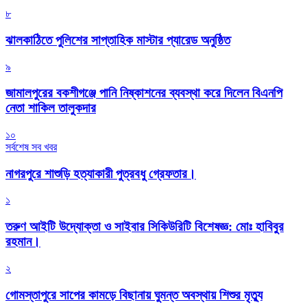
৮
‎ঝালকাঠিতে পুলিশের সাপ্তাহিক মাস্টার প্যারেড অনুষ্ঠিত
৯
জামালপুরের বকশীগঞ্জে পানি নিষ্কাশনের ব্যবস্থা করে দিলেন বিএনপি
নেতা শাকিল তালুকদার
১০
সর্বশেষ সব খবর
নাগরপুরে শাশুড়ি হত্যাকারী পুত্রবধু গ্রেফতার।
১
তরুণ আইটি উদ্যোক্তা ও সাইবার সিকিউরিটি বিশেষজ্ঞ: মোঃ হাবিবুর
রহমান।
২
গোমস্তাপুরে সাপের কামড়ে বিছানায় ঘুমন্ত অবস্থায় শিশুর মৃত্যু