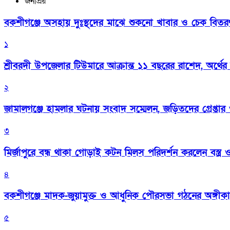
জনপ্রিয়
বকশীগঞ্জে অসহায় দুঃস্থদের মাঝে শুকনো খাবার ও চেক বিতরণ কর
১
শ্রীবরদী উপজেলার টিউমারে আক্রান্ত ১১ বছরের রাশেদ, অর্থের
২
জামালগঞ্জে হামলার ঘটনায় সংবাদ সম্মেলন, জড়িতদের গ্রেপ্তার ও 
৩
মির্জাপুরে বন্ধ থাকা গোড়াই কটন মিলস পরিদর্শন করলেন বস্ত্র ও প
৪
বকশীগঞ্জে মাদক-জুয়ামুক্ত ও আধুনিক পৌরসভা গঠনের অঙ্গীক
৫