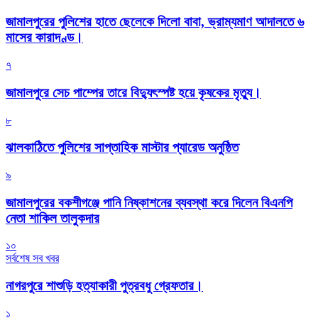
জামালপুরের পুলিশের হাতে ছেলেকে দিলো বাবা, ভ্রাম্যমাণ আদালতে ৬
মাসের কারাদণ্ড।
৭
জামালপুরে সেচ পাম্পের তারে বিদ্যুৎস্পষ্ট হয়ে কৃষকের মৃত্যু।
৮
‎ঝালকাঠিতে পুলিশের সাপ্তাহিক মাস্টার প্যারেড অনুষ্ঠিত
৯
জামালপুরের বকশীগঞ্জে পানি নিষ্কাশনের ব্যবস্থা করে দিলেন বিএনপি
নেতা শাকিল তালুকদার
১০
সর্বশেষ সব খবর
নাগরপুরে শাশুড়ি হত্যাকারী পুত্রবধু গ্রেফতার।
১