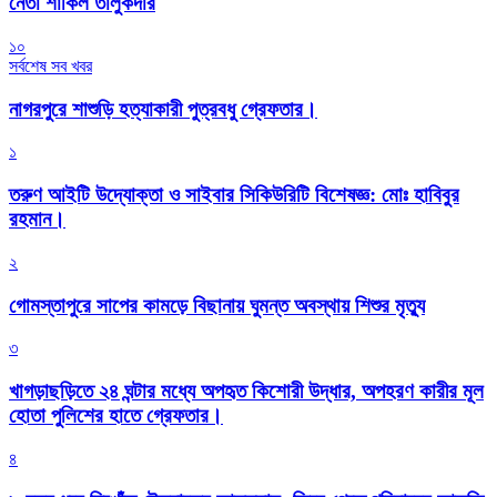
নেতা শাকিল তালুকদার
১০
সর্বশেষ সব খবর
নাগরপুরে শাশুড়ি হত্যাকারী পুত্রবধু গ্রেফতার।
১
তরুণ আইটি উদ্যোক্তা ও সাইবার সিকিউরিটি বিশেষজ্ঞ: মোঃ হাবিবুর
রহমান।
২
গোমস্তাপুরে সাপের কামড়ে বিছানায় ঘুমন্ত অবস্থায় শিশুর মৃত্যু
৩
খাগড়াছড়িতে ২৪ ঘন্টার মধ্যে অপহৃত কিশোরী উদ্ধার, অপহরণ কারীর মূল
হোতা পুলিশের হাতে গ্রেফতার।
৪