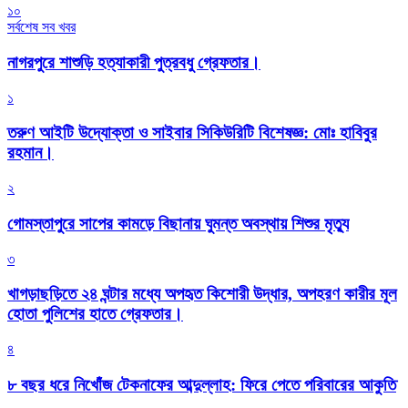
১০
সর্বশেষ সব খবর
নাগরপুরে শাশুড়ি হত্যাকারী পুত্রবধু গ্রেফতার।
১
তরুণ আইটি উদ্যোক্তা ও সাইবার সিকিউরিটি বিশেষজ্ঞ: মোঃ হাবিবুর
রহমান।
২
গোমস্তাপুরে সাপের কামড়ে বিছানায় ঘুমন্ত অবস্থায় শিশুর মৃত্যু
৩
খাগড়াছড়িতে ২৪ ঘন্টার মধ্যে অপহৃত কিশোরী উদ্ধার, অপহরণ কারীর মূল
হোতা পুলিশের হাতে গ্রেফতার।
৪
৮ বছর ধরে নিখোঁজ টেকনাফের আব্দুল্লাহ: ফিরে পেতে পরিবারের আকুতি