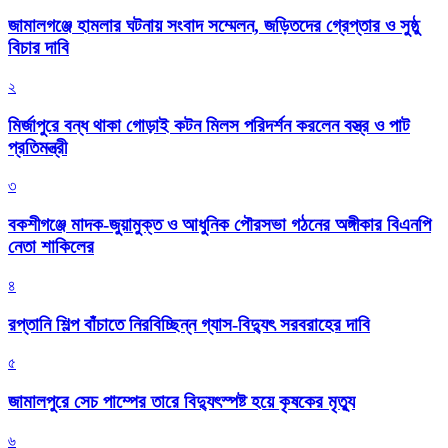
জামালগঞ্জে হামলার ঘটনায় সংবাদ সম্মেলন, জড়িতদের গ্রেপ্তার ও সুষ্ঠু
বিচার দাবি
২
মির্জাপুরে বন্ধ থাকা গোড়াই কটন মিলস পরিদর্শন করলেন বস্ত্র ও পাট
প্রতিমন্ত্রী
৩
বকশীগঞ্জে মাদক-জুয়ামুক্ত ও আধুনিক পৌরসভা গঠনের অঙ্গীকার বিএনপি
নেতা শাকিলের
৪
রপ্তানি শিল্প বাঁচাতে নিরবিচ্ছিন্ন গ্যাস-বিদ্যুৎ সরবরাহের দাবি
৫
জামালপুরে সেচ পাম্পের তারে বিদ্যুৎস্পষ্ট হয়ে কৃষকের মৃত্যু
৬