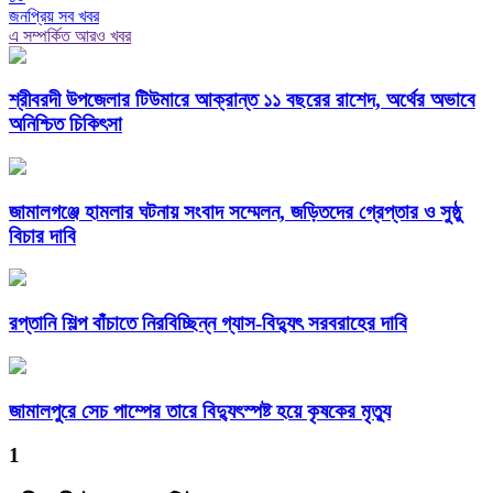
জনপ্রিয় সব খবর
এ সম্পর্কিত আরও খবর
শ্রীবরদী উপজেলার টিউমারে আক্রান্ত ১১ বছরের রাশেদ, অর্থের অভাবে
অনিশ্চিত চিকিৎসা
জামালগঞ্জে হামলার ঘটনায় সংবাদ সম্মেলন, জড়িতদের গ্রেপ্তার ও সুষ্ঠু
বিচার দাবি
রপ্তানি শিল্প বাঁচাতে নিরবিচ্ছিন্ন গ্যাস-বিদ্যুৎ সরবরাহের দাবি
জামালপুরে সেচ পাম্পের তারে বিদ্যুৎস্পষ্ট হয়ে কৃষকের মৃত্যু
1