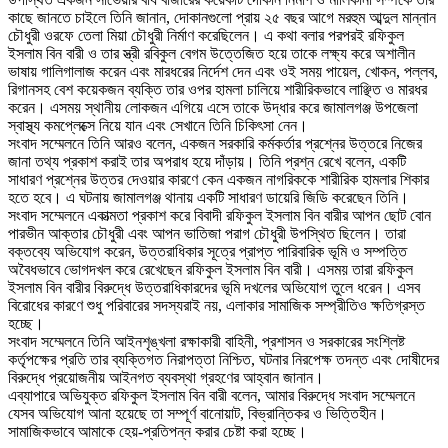
কাছে জানতে চাইলে তিনি জানান, দোকানগুলো প্রায় ২৫ বছর আগে মরহুম আব্দুল মান্নান
চৌধুরী ওরফে তেলা মিয়া চৌধুরী নির্মাণ করেছিলেন। এ কথা বলার পরপরই রফিকুল
ইসলাম বিন বারী ও তার স্ত্রী রবিকুল বেগম উত্তেজিত হয়ে তাকে লক্ষ্য করে অশালীন
ভাষায় গালিগালাজ করেন এবং মারধরের নির্দেশ দেন এবং ওই সময় পায়েল, খোকন, পল্লব,
রিগানসহ বেশ কয়েকজন ব্যক্তি তার ওপর হামলা চালিয়ে শারীরিকভাবে লাঞ্ছিত ও মারধর
করেন। এসময় স্থানীয় লোকজন এগিয়ে এসে তাকে উদ্ধার করে জামালগঞ্জ উপজেলা
স্বাস্থ্য কমপ্লেক্সে নিয়ে যান এবং সেখানে তিনি চিকিৎসা নেন।
‎সংবাদ সম্মেলনে তিনি আরও বলেন, একজন সরকারি কর্মকর্তার প্রশ্নের উত্তরে নিজের
জানা তথ্য প্রকাশ করাই তার অপরাধ হয়ে দাঁড়ায়। তিনি প্রশ্ন রেখে বলেন, একটি
সাধারণ প্রশ্নের উত্তর দেওয়ার কারণে কেন একজন নাগরিককে শারীরিক হামলার শিকার
হতে হবে। এ ঘটনায় জামালগঞ্জ থানায় একটি সাধারণ ডায়েরি জিডি করেছেন তিনি।
‎সংবাদ সম্মেলনে একাত্মতা প্রকাশ করে বিবাদী রফিকুল ইসলাম বিন বারীর আপন ছোট বোন
পারভীন আক্তার চৌধুরী এবং আপন ভাতিজা পরাগ চৌধুরী উপস্থিত ছিলেন। তারা
বক্তব্যে অভিযোগ করেন, উত্তরাধিকার সূত্রে প্রাপ্ত পারিবারিক ভূমি ও সম্পত্তি
অবৈধভাবে ভোগদখল করে রেখেছেন রফিকুল ইসলাম বিন বারী। এসময় তারা রফিকুল
ইসলাম বিন বারীর বিরুদ্ধে উত্তরাধিকারদের ভূমি দখলের অভিযোগ তুলে ধরেন। এসব
বিরোধের কারণে শুধু পরিবারের সদস্যরাই নয়, এলাকার সামাজিক সম্প্রীতিও ক্ষতিগ্রস্ত
হচ্ছে।
‎সংবাদ সম্মেলনে তিনি আইনশৃঙ্খলা রক্ষাকারী বাহিনী, প্রশাসন ও সরকারের সংশ্লিষ্ট
কর্তৃপক্ষের প্রতি তার ব্যক্তিগত নিরাপত্তা নিশ্চিত, ঘটনার নিরপেক্ষ তদন্ত এবং দোষীদের
বিরুদ্ধে প্রয়োজনীয় আইনগত ব্যবস্থা গ্রহণের আহ্বান জানান।
‎এব্যাপারে অভিযুক্ত রফিকুল ইসলাম বিন বারী বলেন, আমার বিরুদ্ধে সংবাদ সম্মেলনে
যেসব অভিযোগ আনা হয়েছে তা সম্পূর্ণ বানোয়াট, বিভ্রান্তিকর ও ভিত্তিহীন।
সামাজিকভাবে আমাকে হেয়-প্রতিপন্ন করার চেষ্টা করা হচ্ছে।