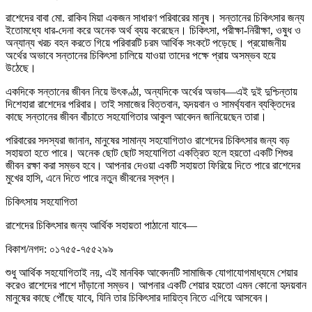
রাশেদের বাবা মো. রাকিব মিয়া একজন সাধারণ পরিবারের মানুষ। সন্তানের চিকিৎসার জন্য
ইতোমধ্যে ধার-দেনা করে অনেক অর্থ ব্যয় করেছেন। চিকিৎসা, পরীক্ষা-নিরীক্ষা, ওষুধ ও
অন্যান্য খরচ বহন করতে গিয়ে পরিবারটি চরম আর্থিক সংকটে পড়েছে। প্রয়োজনীয়
অর্থের অভাবে সন্তানের চিকিৎসা চালিয়ে যাওয়া তাদের পক্ষে প্রায় অসম্ভব হয়ে
উঠেছে।
একদিকে সন্তানের জীবন নিয়ে উৎকণ্ঠা, অন্যদিকে অর্থের অভাব—এই দুই দুশ্চিন্তায়
দিশেহারা রাশেদের পরিবার। তাই সমাজের বিত্তবান, হৃদয়বান ও সামর্থ্যবান ব্যক্তিদের
কাছে সন্তানের জীবন বাঁচাতে সহযোগিতার আকুল আবেদন জানিয়েছেন তারা।
পরিবারের সদস্যরা জানান, মানুষের সামান্য সহযোগিতাও রাশেদের চিকিৎসার জন্য বড়
সহায়তা হতে পারে। অনেক ছোট ছোট সহযোগিতা একত্রিত হলে হয়তো একটি শিশুর
জীবন রক্ষা করা সম্ভব হবে। আপনার দেওয়া একটি সহায়তা ফিরিয়ে দিতে পারে রাশেদের
মুখের হাসি, এনে দিতে পারে নতুন জীবনের স্বপ্ন।
চিকিৎসায় সহযোগিতা
রাশেদের চিকিৎসার জন্য আর্থিক সহায়তা পাঠানো যাবে—
বিকাশ/নগদ: ০১৭৫৫-৭৫৫২৯৯
শুধু আর্থিক সহযোগিতাই নয়, এই মানবিক আবেদনটি সামাজিক যোগাযোগমাধ্যমে শেয়ার
করেও রাশেদের পাশে দাঁড়ানো সম্ভব। আপনার একটি শেয়ার হয়তো এমন কোনো হৃদয়বান
মানুষের কাছে পৌঁছে যাবে, যিনি তার চিকিৎসার দায়িত্ব নিতে এগিয়ে আসবেন।