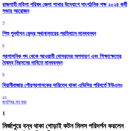
রাজশাহী মহিলা পরিষদ জেলা শাখার উদ্যোগে সাংগঠনিক পক্ষ ২০২৪ কর্মী
সভার আয়োজন
৭
শিশু পুনর্বাসন কেন্দ্র স্থানান্তরের প্রতিবাদে মানববন্ধন
৮
প্রশাসনিক পদ থেকে আওয়ামী দোসরদের অপসারণ এবং শিক্ষাক্ষেত্রে
বৈষম্য নিরসনের দাবিতে মানববন্ধন
৯
বিয়ানীবাজার পৌরপ্রশাসকের দায়িত্বে থাকা এডিসির পরিবর্তে ইউএনও
১০
জনপ্রিয় সব খবর
1
মির্জাপুরে বন্ধ থাকা গোড়াই কটন মিলস পরিদর্শন করলেন