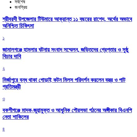
সর্বশেষ
জনপ্রিয়
শ্রীবরদী উপজেলার টিউমারে আক্রান্ত ১১ বছরের রাশেদ, অর্থের অভাবে
অনিশ্চিত চিকিৎসা
১
জামালগঞ্জে হামলার ঘটনায় সংবাদ সম্মেলন, জড়িতদের গ্রেপ্তার ও সুষ্ঠু
বিচার দাবি
২
মির্জাপুরে বন্ধ থাকা গোড়াই কটন মিলস পরিদর্শন করলেন বস্ত্র ও পাট
প্রতিমন্ত্রী
৩
বকশীগঞ্জে মাদক-জুয়ামুক্ত ও আধুনিক পৌরসভা গঠনের অঙ্গীকার বিএনপি
নেতা শাকিলের
৪