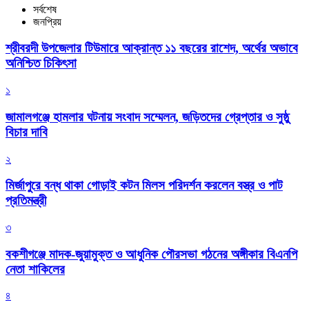
সর্বশেষ
জনপ্রিয়
শ্রীবরদী উপজেলার টিউমারে আক্রান্ত ১১ বছরের রাশেদ, অর্থের অভাবে
অনিশ্চিত চিকিৎসা
১
জামালগঞ্জে হামলার ঘটনায় সংবাদ সম্মেলন, জড়িতদের গ্রেপ্তার ও সুষ্ঠু
বিচার দাবি
২
মির্জাপুরে বন্ধ থাকা গোড়াই কটন মিলস পরিদর্শন করলেন বস্ত্র ও পাট
প্রতিমন্ত্রী
৩
বকশীগঞ্জে মাদক-জুয়ামুক্ত ও আধুনিক পৌরসভা গঠনের অঙ্গীকার বিএনপি
নেতা শাকিলের
৪