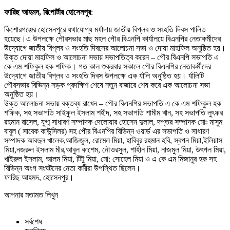
ফারিছ আহমদ, রিপোর্টার হোসেনপুর
:
কিশোরগঞ্জের হোসেনপুরে যথাযোগ্য মর্যাদায় জাতীয় বিপ্লব ও সংহতি দিবস পালিত
হয়েছে।এ উপলক্ষে পৌরসভার মাছ মহল পৌর বিএনপি কার্যালয়ে বিএনপির নেতাকর্মীদের
উদ্যোগে জাতীয় বিপ্লব ও সংহতি দিবসের আলোচনা সভা ও দোয়া মাহফিল অনুষ্ঠিত হয়।
উক্ত দোয়া মাহফিল ও আলোচনা সভায় সভাপতিত্ব করেন – পৌর বিএনপি সভাপতি এ
কে এম শফিকুল হক শফিক। গত কাল শুক্রবার সকালে পৌর বিএনপির নেতাকর্মীদের
উদ্যোগে জাতীয় বিপ্লব ও সংহতি দিবস উপলক্ষে এক র্যালি অনুষ্ঠিত হয়। র্যালিটি
পৌরসভার বিভিন্ন সড়ক প্রদক্ষিণ শেষে নতুন বাজারে শেষ করে এক আলোচনা সভা
অনুষ্ঠিত হয়।
উক্ত আলোচনা সভায় বক্তব্য রাখেন – পৌর বিএনপির সভাপতি এ কে এম শফিকুল হক
শফিক, সহ সভাপতি সাইফুল ইসলাম শহীদ, সহ সভাপতি শামীম খান, সহ সভাপতি লুৎফর
রহমান রাসেল, যুগ্ম সাধারণ সম্পাদক দেলোয়ার হোসেন দুলাল, দপ্তর সম্পাদক মোঃ মাসুম
বাবুল ( সাবেক কাউন্সিলর) সহ পৌর বিএনপির বিভিন্ন ওয়ার্ড এর সভাপতি ও সাধারণ
সম্পাদক আবদুল খালেক,আজিজুল, রোমেল মিয়া, হাবিবুর রহমান হবি, স্বপন মিয়া,ইলিয়াস
মিয়া,নজরুল ইসলাম মীর,আবুল কাশেম, নৌওরসুল, শাহীন মিয়া, নাজমুল মিয়া, উৎপল মিয়া,
খাইরুল ইসলাম, আলম মিয়া, টিটু মিয়া, মো: সোহেল মিয়া ও এ কে এম মিজানুর হক সহ
বিভিন্ন অংগ সংঘটনের নেতা কর্মীরা উপস্থিত ছিলেন।
ফারিছ আহমদ, হোসেনপুর।
আপনার মতামত লিখুন
সর্বশেষ