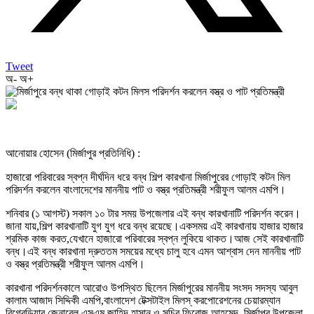
Tweet
অ-
অ+
আনোয়ার হোসেন (মির্জাপুর প্রতিনিধি) :
হাজারো পরিবারের স্বপ্ন দীর্ঘদিন ধরে বন্ধ শিল্প কারখানা মির্জাপুরের গোড়াই কটন মিল
পরিদর্শন করলেন বাংলাদেশের মাননীয় পাট ও বস্ত্র প্রতিমন্ত্রী শরীফুল আলম এমপি।
শনিবার (১ আগস্ট) সকাল ১০ টার সময় উপজেলার এই বন্ধ কারখানাটি পরিদর্শন করেন।
জানা যায়,শিল্প কারখানাটি যুগ যুগ ধরে বন্ধ রয়েছে।একসময় এই কারখানায় হাজার হাজার
শ্রমিক কাজ করত,যেখানে হাজারো পরিবারের স্বপ্ন লুকিয়ে থাকত।আজ সেই কারখানাটি
বন্ধ।এই বন্ধ কারখানা দ্রুততম সময়ের মধ্যে চালু হবে এমন আশ্বাস দেন মাননীয় পাট
ও বস্ত্র প্রতিমন্ত্রী শরীফুল আলম এমপি।
কারখানা পরিদর্শনকালে আরোও উপস্থিত ছিলেন মির্জাপুরের মাননীয় সংসদ সদস্য আবুল
কালাম আজাদ সিদ্দিকী এমপি,বাংলাদেশ টেক্সটাইল মিলস্ করপোরেশনের চেয়ারম্যান
বিগ্রেডিয়ার জেনারেল এসএম জাহিদ হাসান ও সচিব ফিরোজ আহমেদ, মির্জাপুর উপজেলা