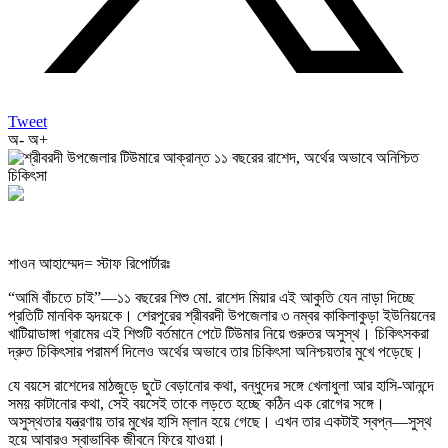
Tweet
অ-
অ+
শাওন আহাম্মেদ= স্টাফ রিপোর্টারঃ
“আমি বাঁচতে চাই”—১১ বছরের শিশু মো. রাশেদ মিয়ার এই আকুতি যেন নাড়া দিচ্ছে
প্রতিটি মানবিক হৃদয়কে। শেরপুরের শ্রীবরদী উপজেলার ৩ নম্বর কাকিলাকুড়া ইউনিয়নের
খাটিয়াডাঙ্গা গ্রামের এই শিশুটি বর্তমানে পেটে টিউমার নিয়ে গুরুতর অসুস্থ। চিকিৎসকরা
দ্রুত চিকিৎসার পরামর্শ দিলেও অর্থের অভাবে তার চিকিৎসা অনিশ্চয়তার মুখে পড়েছে।
যে বয়সে রাশেদের মাঠজুড়ে ছুটে বেড়ানোর কথা, বন্ধুদের সঙ্গে খেলাধুলা আর হাসি-আনন্দে
সময় কাটানোর কথা, সেই বয়সেই তাকে লড়তে হচ্ছে কঠিন এক রোগের সঙ্গে।
অসুস্থতার যন্ত্রণায় তার মুখের হাসি ম্লান হয়ে গেছে। এখন তার একটাই স্বপ্ন—সুস্থ
হয়ে আবারও স্বাভাবিক জীবনে ফিরে যাওয়া।