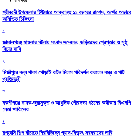
জনপ্রিয়
শ্রীবরদী উপজেলার টিউমারে আক্রান্ত ১১ বছরের রাশেদ, অর্থের অভাবে
অনিশ্চিত চিকিৎসা
১
জামালগঞ্জে হামলার ঘটনায় সংবাদ সম্মেলন, জড়িতদের গ্রেপ্তার ও সুষ্ঠু
বিচার দাবি
২
মির্জাপুরে বন্ধ থাকা গোড়াই কটন মিলস পরিদর্শন করলেন বস্ত্র ও পাট
প্রতিমন্ত্রী
৩
বকশীগঞ্জে মাদক-জুয়ামুক্ত ও আধুনিক পৌরসভা গঠনের অঙ্গীকার বিএনপি
নেতা শাকিলের
৪
রপ্তানি শিল্প বাঁচাতে নিরবিচ্ছিন্ন গ্যাস-বিদ্যুৎ সরবরাহের দাবি