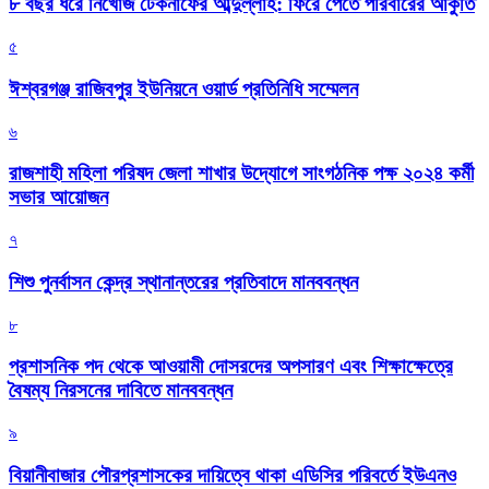
৮ বছর ধরে নিখোঁজ টেকনাফের আব্দুল্লাহ: ফিরে পেতে পরিবারের আকুতি
৫
ঈশ্বরগঞ্জ রাজিবপুর ইউনিয়নে ওয়ার্ড প্রতিনিধি সম্মেলন
৬
রাজশাহী মহিলা পরিষদ জেলা শাখার উদ্যোগে সাংগঠনিক পক্ষ ২০২৪ কর্মী
সভার আয়োজন
৭
শিশু পুনর্বাসন কেন্দ্র স্থানান্তরের প্রতিবাদে মানববন্ধন
৮
প্রশাসনিক পদ থেকে আওয়ামী দোসরদের অপসারণ এবং শিক্ষাক্ষেত্রে
বৈষম্য নিরসনের দাবিতে মানববন্ধন
৯
বিয়ানীবাজার পৌরপ্রশাসকের দায়িত্বে থাকা এডিসির পরিবর্তে ইউএনও