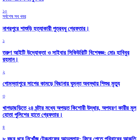
১০
সর্বশেষ সব খবর
নাগরপুরে শাশুড়ি হত্যাকারী পুত্রবধু গ্রেফতার।
১
তরুণ আইটি উদ্যোক্তা ও সাইবার সিকিউরিটি বিশেষজ্ঞ: মোঃ হাবিবুর
রহমান।
২
গোমস্তাপুরে সাপের কামড়ে বিছানায় ঘুমন্ত অবস্থায় শিশুর মৃত্যু
৩
খাগড়াছড়িতে ২৪ ঘন্টার মধ্যে অপহৃত কিশোরী উদ্ধার, অপহরণ কারীর মূল
হোতা পুলিশের হাতে গ্রেফতার।
৪
৮ বছর ধরে নিখোঁজ টেকনাফের আব্দুল্লাহ: ফিরে পেতে পরিবারের আকুতি