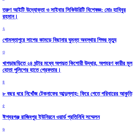
তরুণ আইটি উদ্যোক্তা ও সাইবার সিকিউরিটি বিশেষজ্ঞ: মোঃ হাবিবুর
রহমান।
২
গোমস্তাপুরে সাপের কামড়ে বিছানায় ঘুমন্ত অবস্থায় শিশুর মৃত্যু
৩
খাগড়াছড়িতে ২৪ ঘন্টার মধ্যে অপহৃত কিশোরী উদ্ধার, অপহরণ কারীর মূল
হোতা পুলিশের হাতে গ্রেফতার।
৪
৮ বছর ধরে নিখোঁজ টেকনাফের আব্দুল্লাহ: ফিরে পেতে পরিবারের আকুতি
৫
ঈশ্বরগঞ্জ রাজিবপুর ইউনিয়নে ওয়ার্ড প্রতিনিধি সম্মেলন
৬