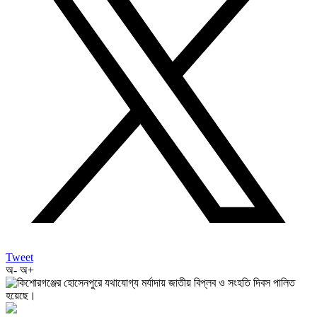
Tweet
অ-
অ+