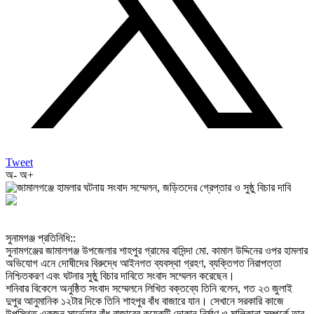
Tweet
অ-
অ+
‎সুনামগঞ্জ প্রতিনিধি::
‎সুনামগঞ্জের জামালগঞ্জ উপজেলার শাহপুর গ্রামের বাসিন্দা মো. কামাল উদ্দিনের ওপর হামলার
অভিযোগ এনে দোষীদের বিরুদ্ধে আইনগত ব্যবস্থা গ্রহণ, ব্যক্তিগত নিরাপত্তা
নিশ্চিতকরণ এবং ঘটনার সুষ্ঠু বিচার দাবিতে সংবাদ সম্মেলন করেছেন।
‎শনিবার বিকেলে অনুষ্ঠিত সংবাদ সম্মেলনে লিখিত বক্তব্যে তিনি বলেন, গত ২৩ জুলাই
দুপুর আনুমানিক ১২টার দিকে তিনি শাহপুর বাঁধ বাজারে যান। সেখানে সরকারি কাজে
উপস্থিত একজন সার্ভেয়ার বাঁধ বাজারের কয়েকটি দোকান নির্মাণ ও মালিকানা সম্পর্কে তার