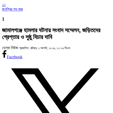
১০
জনপ্রিয় সব খবর
1
জামালগঞ্জে হামলার ঘটনায় সংবাদ সম্মেলন, জড়িতদের
গ্রেপ্তার ও সুষ্ঠু বিচার দাবি
ডেস্ক নিউজ
প্রকাশিত: রবিবার, ২ আগস্ট, ২০২৬, ১২:০৬ পিএম
Facebook