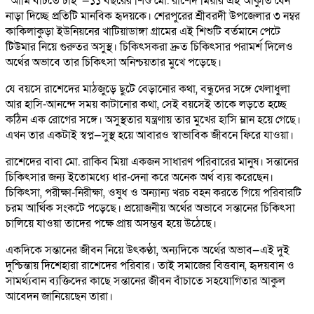
“আমি বাঁচতে চাই”—১১ বছরের শিশু মো. রাশেদ মিয়ার এই আকুতি যেন
নাড়া দিচ্ছে প্রতিটি মানবিক হৃদয়কে। শেরপুরের শ্রীবরদী উপজেলার ৩ নম্বর
কাকিলাকুড়া ইউনিয়নের খাটিয়াডাঙ্গা গ্রামের এই শিশুটি বর্তমানে পেটে
টিউমার নিয়ে গুরুতর অসুস্থ। চিকিৎসকরা দ্রুত চিকিৎসার পরামর্শ দিলেও
অর্থের অভাবে তার চিকিৎসা অনিশ্চয়তার মুখে পড়েছে।
যে বয়সে রাশেদের মাঠজুড়ে ছুটে বেড়ানোর কথা, বন্ধুদের সঙ্গে খেলাধুলা
আর হাসি-আনন্দে সময় কাটানোর কথা, সেই বয়সেই তাকে লড়তে হচ্ছে
কঠিন এক রোগের সঙ্গে। অসুস্থতার যন্ত্রণায় তার মুখের হাসি ম্লান হয়ে গেছে।
এখন তার একটাই স্বপ্ন—সুস্থ হয়ে আবারও স্বাভাবিক জীবনে ফিরে যাওয়া।
রাশেদের বাবা মো. রাকিব মিয়া একজন সাধারণ পরিবারের মানুষ। সন্তানের
চিকিৎসার জন্য ইতোমধ্যে ধার-দেনা করে অনেক অর্থ ব্যয় করেছেন।
চিকিৎসা, পরীক্ষা-নিরীক্ষা, ওষুধ ও অন্যান্য খরচ বহন করতে গিয়ে পরিবারটি
চরম আর্থিক সংকটে পড়েছে। প্রয়োজনীয় অর্থের অভাবে সন্তানের চিকিৎসা
চালিয়ে যাওয়া তাদের পক্ষে প্রায় অসম্ভব হয়ে উঠেছে।
একদিকে সন্তানের জীবন নিয়ে উৎকণ্ঠা, অন্যদিকে অর্থের অভাব—এই দুই
দুশ্চিন্তায় দিশেহারা রাশেদের পরিবার। তাই সমাজের বিত্তবান, হৃদয়বান ও
সামর্থ্যবান ব্যক্তিদের কাছে সন্তানের জীবন বাঁচাতে সহযোগিতার আকুল
আবেদন জানিয়েছেন তারা।