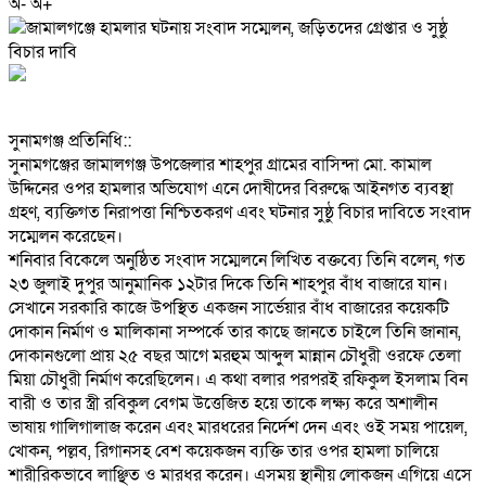
অ-
অ+
‎সুনামগঞ্জ প্রতিনিধি::
‎সুনামগঞ্জের জামালগঞ্জ উপজেলার শাহপুর গ্রামের বাসিন্দা মো. কামাল
উদ্দিনের ওপর হামলার অভিযোগ এনে দোষীদের বিরুদ্ধে আইনগত ব্যবস্থা
গ্রহণ, ব্যক্তিগত নিরাপত্তা নিশ্চিতকরণ এবং ঘটনার সুষ্ঠু বিচার দাবিতে সংবাদ
সম্মেলন করেছেন।
‎শনিবার বিকেলে অনুষ্ঠিত সংবাদ সম্মেলনে লিখিত বক্তব্যে তিনি বলেন, গত
২৩ জুলাই দুপুর আনুমানিক ১২টার দিকে তিনি শাহপুর বাঁধ বাজারে যান।
সেখানে সরকারি কাজে উপস্থিত একজন সার্ভেয়ার বাঁধ বাজারের কয়েকটি
দোকান নির্মাণ ও মালিকানা সম্পর্কে তার কাছে জানতে চাইলে তিনি জানান,
দোকানগুলো প্রায় ২৫ বছর আগে মরহুম আব্দুল মান্নান চৌধুরী ওরফে তেলা
মিয়া চৌধুরী নির্মাণ করেছিলেন। এ কথা বলার পরপরই রফিকুল ইসলাম বিন
বারী ও তার স্ত্রী রবিকুল বেগম উত্তেজিত হয়ে তাকে লক্ষ্য করে অশালীন
ভাষায় গালিগালাজ করেন এবং মারধরের নির্দেশ দেন এবং ওই সময় পায়েল,
খোকন, পল্লব, রিগানসহ বেশ কয়েকজন ব্যক্তি তার ওপর হামলা চালিয়ে
শারীরিকভাবে লাঞ্ছিত ও মারধর করেন। এসময় স্থানীয় লোকজন এগিয়ে এসে