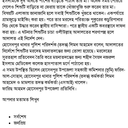
ইসলামকে দুধ আনতে পাশের বাড়িতে পাঠান তার মা। অনেক সময় পেরিয়ে
গেলেও শিশুটি বাড়িতে না ফেরায় তাকে খোঁজাখুজি শুরু করেন তার মা।
বিষয়টি এলাকায় জানাজানি হলে সবাই শিশুটিকে খুঁজতে থাকেন। একপর্যায়ে
গ্রামজুড়ে মাইকিং করা হয়। পরে তার মরদেহ পরিত্যক্ত পুকুরের কচুরিপানার
নিচ থেকে উদ্ধার করেন স্থানীয় বাসিন্দারা। পরে স্থানীয় একটি কবরস্থানে দাফন
করা হয়। এ ঘটনার শিশুটির চাচা ওলীউল্লাহ আদালতের শরণাপন্ন হলে
আদালত এই নির্দেশ দেন।
হোসেনপুর থানার পুলিশ পরিদর্শক (তদন্ত) লিমন আহমেদ বলেন, আদালতের
নির্দেশে শিশুটির মরদেহ ময়নাতদন্তের জন্য তোলা হয়েছে। মরদেহের
সুরতহাল প্রতিবেদন তৈরি করে ময়নাতদন্তের জন্য শহীদ সৈয়দ নজরুল
ইসলাম মেডিকেল কলেজ হাসপাতাল মর্গে পাঠানো হয়।
এ সময় উপস্থিত ছিলেন হোসেনপুর উপজেলা সহকারী কমিশনার (ভূমি) ফরিদ-
আল-সোহান, হোসেনপুর থানার পুলিশ পরিদর্শক (তদন্ত) কর্মকর্তা লিমন
আহমেদ ও মামলার তদন্ত কর্মকর্তা (এসআই) খালেদ।
ফারিছ আহমদ হোসেনপুর উপজেলা প্রতিনিধি।
আপনার মতামত লিখুন
সর্বশেষ
জনপ্রিয়