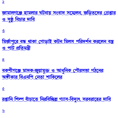
২
জামালগঞ্জে হামলার ঘটনায় সংবাদ সম্মেলন, জড়িতদের গ্রেপ্তার
ও সুষ্ঠু বিচার দাবি
৩
মির্জাপুরে বন্ধ থাকা গোড়াই কটন মিলস পরিদর্শন করলেন বস্ত্র
ও পাট প্রতিমন্ত্রী
৪
বকশীগঞ্জে মাদক-জুয়ামুক্ত ও আধুনিক পৌরসভা গঠনের
অঙ্গীকার বিএনপি নেতা শাকিলের
৫
রপ্তানি শিল্প বাঁচাতে নিরবিচ্ছিন্ন গ্যাস-বিদ্যুৎ সরবরাহের দাবি
৬