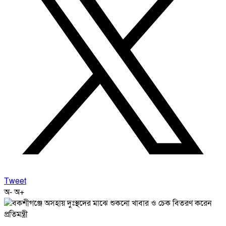
Tweet
অ-
অ+