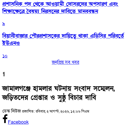
প্রশাসনিক পদ থেকে আওয়ামী দোসরদের অপসারণ এবং
শিক্ষাক্ষেত্রে বৈষম্য নিরসনের দাবিতে মানববন্ধন
৯
বিয়ানীবাজার পৌরপ্রশাসকের দায়িত্বে থাকা এডিসির পরিবর্তে
ইউএনও
১০
জনপ্রিয় সব খবর
1
জামালগঞ্জে হামলার ঘটনায় সংবাদ সম্মেলন,
জড়িতদের গ্রেপ্তার ও সুষ্ঠু বিচার দাবি
ডেস্ক নিউজ
প্রকাশিত: রবিবার, ২ আগস্ট, ২০২৬, ১২:০৬ পিএম
Facebook