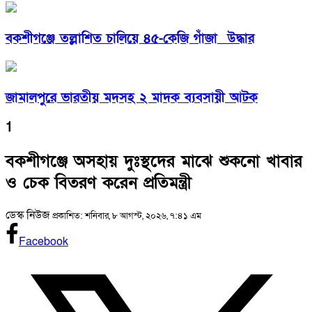
বকশীগঞ্জে তল্লাশিত চালিয়ে ৪৫-কেজি গাঁজা উদ্ধার
জামালপুরে ভারতীয় মদসহ ২ মাদক ব্যবসায়ী আটক
1
বকশীগঞ্জে অসহায় দুঃস্থদের মাঝে শুকনো খাবার
ও চেক বিতরণ করেন প্রতিমন্ত্রী
ডেস্ক নিউজ
প্রকাশিত: শনিবার, ৮ আগস্ট, ২০২৬, ৭:৪১ এম
Facebook