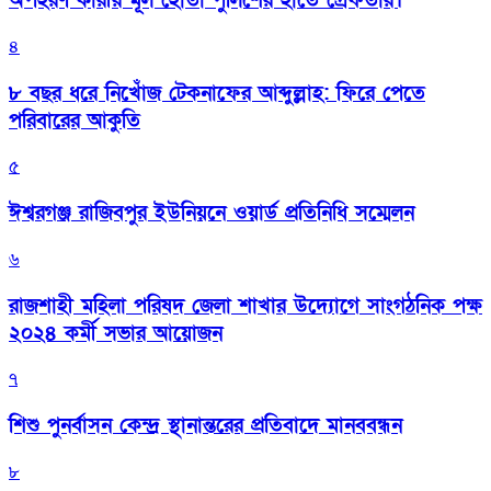
অপহরণ কারীর মূল হোতা পুলিশের হাতে গ্রেফতার।
৪
৮ বছর ধরে নিখোঁজ টেকনাফের আব্দুল্লাহ: ফিরে পেতে
পরিবারের আকুতি
৫
ঈশ্বরগঞ্জ রাজিবপুর ইউনিয়নে ওয়ার্ড প্রতিনিধি সম্মেলন
৬
রাজশাহী মহিলা পরিষদ জেলা শাখার উদ্যোগে সাংগঠনিক পক্ষ
২০২৪ কর্মী সভার আয়োজন
৭
শিশু পুনর্বাসন কেন্দ্র স্থানান্তরের প্রতিবাদে মানববন্ধন
৮