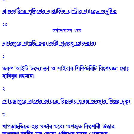
‎ঝালকাঠিতে পুলিশের সাপ্তাহিক মাস্টার প্যারেড অনুষ্ঠিত
১০
সর্বশেষ সব খবর
নাগরপুরে শাশুড়ি হত্যাকারী পুত্রবধু গ্রেফতার।
১
তরুণ আইটি উদ্যোক্তা ও সাইবার সিকিউরিটি বিশেষজ্ঞ: মোঃ
হাবিবুর রহমান।
২
গোমস্তাপুরে সাপের কামড়ে বিছানায় ঘুমন্ত অবস্থায় শিশুর মৃত্যু
৩
খাগড়াছড়িতে ২৪ ঘন্টার মধ্যে অপহৃত কিশোরী উদ্ধার,