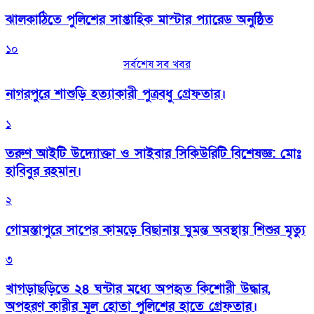
‎ঝালকাঠিতে পুলিশের সাপ্তাহিক মাস্টার প্যারেড অনুষ্ঠিত
১০
সর্বশেষ সব খবর
নাগরপুরে শাশুড়ি হত্যাকারী পুত্রবধু গ্রেফতার।
১
তরুণ আইটি উদ্যোক্তা ও সাইবার সিকিউরিটি বিশেষজ্ঞ: মোঃ
হাবিবুর রহমান।
২
গোমস্তাপুরে সাপের কামড়ে বিছানায় ঘুমন্ত অবস্থায় শিশুর মৃত্যু
৩
খাগড়াছড়িতে ২৪ ঘন্টার মধ্যে অপহৃত কিশোরী উদ্ধার,
অপহরণ কারীর মূল হোতা পুলিশের হাতে গ্রেফতার।