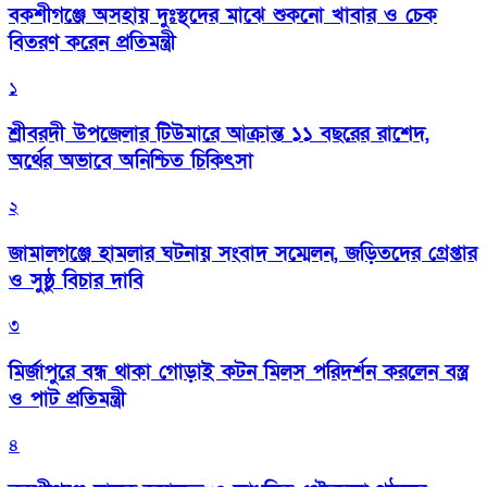
বকশীগঞ্জে অসহায় দুঃস্থদের মাঝে শুকনো খাবার ও চেক
বিতরণ করেন প্রতিমন্ত্রী
১
শ্রীবরদী উপজেলার টিউমারে আক্রান্ত ১১ বছরের রাশেদ,
অর্থের অভাবে অনিশ্চিত চিকিৎসা
২
জামালগঞ্জে হামলার ঘটনায় সংবাদ সম্মেলন, জড়িতদের গ্রেপ্তার
ও সুষ্ঠু বিচার দাবি
৩
মির্জাপুরে বন্ধ থাকা গোড়াই কটন মিলস পরিদর্শন করলেন বস্ত্র
ও পাট প্রতিমন্ত্রী
৪