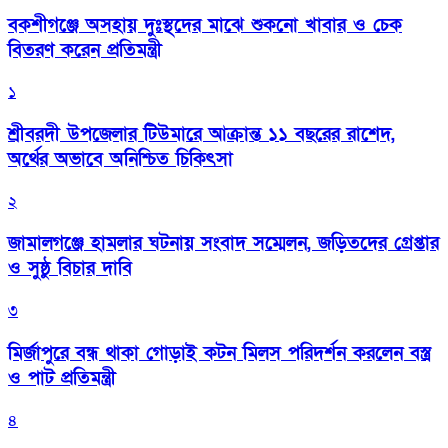
বকশীগঞ্জে অসহায় দুঃস্থদের মাঝে শুকনো খাবার ও চেক
বিতরণ করেন প্রতিমন্ত্রী
১
শ্রীবরদী উপজেলার টিউমারে আক্রান্ত ১১ বছরের রাশেদ,
অর্থের অভাবে অনিশ্চিত চিকিৎসা
২
জামালগঞ্জে হামলার ঘটনায় সংবাদ সম্মেলন, জড়িতদের গ্রেপ্তার
ও সুষ্ঠু বিচার দাবি
৩
মির্জাপুরে বন্ধ থাকা গোড়াই কটন মিলস পরিদর্শন করলেন বস্ত্র
ও পাট প্রতিমন্ত্রী
৪