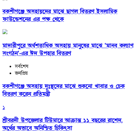
বকশীগঞ্জে অসহায়দের মাঝে ছাগল বিতরণ ইসলামিক
ফাউন্ডেশনের এর পক্ষ থেকে
মাদারীপুরে অর্ধশতাধিক অসহায় মানুষের মাঝে ‘মানব কল্যাণ
সংগঠন’-এর ঈদ উপহার বিতরণ
সর্বশেষ
জনপ্রিয়
বকশীগঞ্জে অসহায় দুঃস্থদের মাঝে শুকনো খাবার ও চেক
বিতরণ করেন প্রতিমন্ত্রী
১
শ্রীবরদী উপজেলার টিউমারে আক্রান্ত ১১ বছরের রাশেদ,
অর্থের অভাবে অনিশ্চিত চিকিৎসা