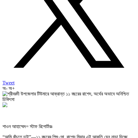
Tweet
অ-
অ+
শাওন আহাম্মেদ= স্টাফ রিপোর্টারঃ
“আমি বাঁচতে চাই”—১১ বছরের শিশু মো. রাশেদ মিয়ার এই আকুতি যেন নাড়া দিচ্ছে