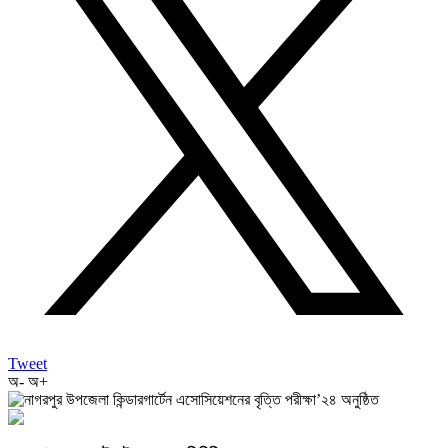
Tweet
অ-
অ+