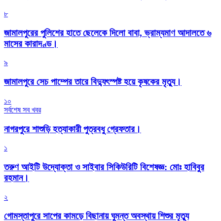
৮
জামালপুরের পুলিশের হাতে ছেলেকে দিলো বাবা, ভ্রাম্যমাণ আদালতে ৬
মাসের কারাদণ্ড।
৯
জামালপুরে সেচ পাম্পের তারে বিদ্যুৎস্পষ্ট হয়ে কৃষকের মৃত্যু।
১০
সর্বশেষ সব খবর
নাগরপুরে শাশুড়ি হত্যাকারী পুত্রবধু গ্রেফতার।
১
তরুণ আইটি উদ্যোক্তা ও সাইবার সিকিউরিটি বিশেষজ্ঞ: মোঃ হাবিবুর
রহমান।
২
গোমস্তাপুরে সাপের কামড়ে বিছানায় ঘুমন্ত অবস্থায় শিশুর মৃত্যু