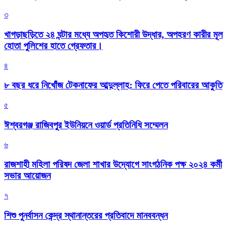
৩
খাগড়াছড়িতে ২৪ ঘন্টার মধ্যে অপহৃত কিশোরী উদ্ধার, অপহরণ কারীর মূল
হোতা পুলিশের হাতে গ্রেফতার।
৪
৮ বছর ধরে নিখোঁজ টেকনাফের আব্দুল্লাহ: ফিরে পেতে পরিবারের আকুতি
৫
ঈশ্বরগঞ্জ রাজিবপুর ইউনিয়নে ওয়ার্ড প্রতিনিধি সম্মেলন
৬
রাজশাহী মহিলা পরিষদ জেলা শাখার উদ্যোগে সাংগঠনিক পক্ষ ২০২৪ কর্মী
সভার আয়োজন
৭
শিশু পুনর্বাসন কেন্দ্র স্থানান্তরের প্রতিবাদে মানববন্ধন