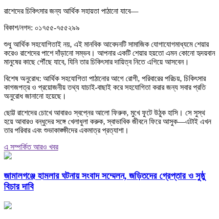
রাশেদের চিকিৎসার জন্য আর্থিক সহায়তা পাঠানো যাবে—
বিকাশ/নগদ: ০১৭৫৫-৭৫৫২৯৯
শুধু আর্থিক সহযোগিতাই নয়, এই মানবিক আবেদনটি সামাজিক যোগাযোগমাধ্যমে শেয়ার
করেও রাশেদের পাশে দাঁড়ানো সম্ভব। আপনার একটি শেয়ার হয়তো এমন কোনো হৃদয়বান
মানুষের কাছে পৌঁছে যাবে, যিনি তার চিকিৎসার দায়িত্ব নিতে এগিয়ে আসবেন।
বিশেষ অনুরোধ: আর্থিক সহযোগিতা পাঠানোর আগে রোগী, পরিবারের পরিচয়, চিকিৎসার
কাগজপত্র ও প্রয়োজনীয় তথ্য যাচাই-বাছাই করে সহযোগিতা করার জন্য সবার প্রতি
অনুরোধ জানানো হয়েছে।
ছোট্ট রাশেদের চোখে আবারও স্বপ্নের আলো ফিরুক, মুখে ফুটে উঠুক হাসি। সে সুস্থ
হয়ে আবারও বন্ধুদের সঙ্গে খেলাধুলা করুক, স্বাভাবিক জীবনে ফিরে আসুক—এটাই এখন
তার পরিবার এবং শুভাকাঙ্ক্ষীদের একমাত্র প্রত্যাশা।
এ সম্পর্কিত আরও খবর
জামালগঞ্জে হামলার ঘটনায় সংবাদ সম্মেলন, জড়িতদের গ্রেপ্তার ও সুষ্ঠু
বিচার দাবি