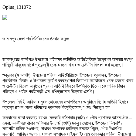
Oplus_131072
জামালপুর জেলা প্রতিনিধিঃ মোঃ ইমরান আকন্দ।
জামালপুরের বকশীগঞ্জ উপজেলা পরিষদের নবনির্মিত অডিটোরিয়াম উদ্বোধন অসহায় দুঃস্থ
পানিবন্দী মানুষের মাঝে গৃহ মন্জুরী চেক শুকনো খাবার ও ঢেউটিন বিতরণ করা হয়েছে।
শুক্রবার (৭ আগষ্ট) উপজেলা পরিষদ অডিটোরিয়ামে উপজেলা প্রশাসন, উপজেলা
প্রকৌশল বিভাগ ও উপজেলা দূর্যোগ ব্যবস্থাপনা বিভাগের আয়োজনে চেক শুকনো খাবার
ও ঢেউটিন বিতরণ অনুষ্ঠানে প্রধান অতিথি হিসাবে উপস্থিত ছিলেন বেসামরিক বিমান
পরিবহন ও পর্যটন প্রতিমন্ত্রী এম. রশিদুজ্জামান মিল্লাত এমপি।
উপজেলা নির্বাহী অফিসার মুরাদ হোসেনের সভাপতিত্বে অনুষ্ঠানে বিশেষ অতিথি হিসাবে
বক্তব্য রাখেন জেলা পরিষদের প্রশাসক বীরমুক্তিযোদ্ধা মোঃ সিরাজুল হক।
অন্যানের মাঝে বক্তব্য রাখেন সহকারি কমিশনার (ভূমি) ও পৌর প্রশাসক আসমা-উল –
হুসনা, বকশীগঞ্জ থানার অফিসার ইনচার্জ (ওসি) মকবুল হোসেন, উপজেলা বিএনপির
সভাপতি মানিক সওদাগর, সাধারণ সম্পাদক জাহিদুল ইসলাম প্রিন্স, পৌর বিএনপির
সভাপতি আনিছুর জ্জামান, সাধারণ সম্পাদক সাইফুল ইসলাম তালুকদার শাকিল, উপজেলা