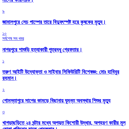
৯
জামালপুরে সেচ পাম্পের তারে বিদ্যুৎস্পষ্ট হয়ে কৃষকের মৃত্যু।
১০
সর্বশেষ সব খবর
নাগরপুরে শাশুড়ি হত্যাকারী পুত্রবধু গ্রেফতার।
১
তরুণ আইটি উদ্যোক্তা ও সাইবার সিকিউরিটি বিশেষজ্ঞ: মোঃ হাবিবুর
রহমান।
২
গোমস্তাপুরে সাপের কামড়ে বিছানায় ঘুমন্ত অবস্থায় শিশুর মৃত্যু
৩
খাগড়াছড়িতে ২৪ ঘন্টার মধ্যে অপহৃত কিশোরী উদ্ধার, অপহরণ কারীর মূল