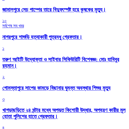
জামালপুরে সেচ পাম্পের তারে বিদ্যুৎস্পষ্ট হয়ে কৃষকের মৃত্যু।
১০
সর্বশেষ সব খবর
নাগরপুরে শাশুড়ি হত্যাকারী পুত্রবধু গ্রেফতার।
১
তরুণ আইটি উদ্যোক্তা ও সাইবার সিকিউরিটি বিশেষজ্ঞ: মোঃ হাবিবুর
রহমান।
২
গোমস্তাপুরে সাপের কামড়ে বিছানায় ঘুমন্ত অবস্থায় শিশুর মৃত্যু
৩
খাগড়াছড়িতে ২৪ ঘন্টার মধ্যে অপহৃত কিশোরী উদ্ধার, অপহরণ কারীর মূল
হোতা পুলিশের হাতে গ্রেফতার।
৪