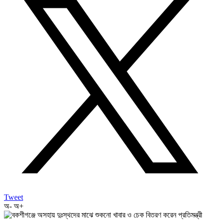
Tweet
অ-
অ+