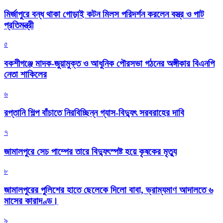
মির্জাপুরে বন্ধ থাকা গোড়াই কটন মিলস পরিদর্শন করলেন বস্ত্র ও পাট
প্রতিমন্ত্রী
৫
বকশীগঞ্জে মাদক-জুয়ামুক্ত ও আধুনিক পৌরসভা গঠনের অঙ্গীকার বিএনপি
নেতা শাকিলের
৬
রপ্তানি শিল্প বাঁচাতে নিরবিচ্ছিন্ন গ্যাস-বিদ্যুৎ সরবরাহের দাবি
৭
জামালপুরে সেচ পাম্পের তারে বিদ্যুৎস্পষ্ট হয়ে কৃষকের মৃত্যু
৮
জামালপুরের পুলিশের হাতে ছেলেকে দিলো বাবা, ভ্রাম্যমাণ আদালতে ৬
মাসের কারাদণ্ড।
৯