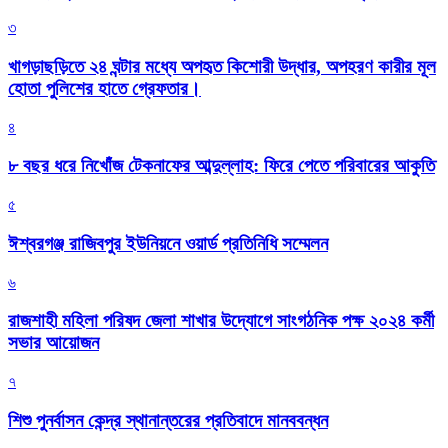
৩
খাগড়াছড়িতে ২৪ ঘন্টার মধ্যে অপহৃত কিশোরী উদ্ধার, অপহরণ কারীর মূল
হোতা পুলিশের হাতে গ্রেফতার।
৪
৮ বছর ধরে নিখোঁজ টেকনাফের আব্দুল্লাহ: ফিরে পেতে পরিবারের আকুতি
৫
ঈশ্বরগঞ্জ রাজিবপুর ইউনিয়নে ওয়ার্ড প্রতিনিধি সম্মেলন
৬
রাজশাহী মহিলা পরিষদ জেলা শাখার উদ্যোগে সাংগঠনিক পক্ষ ২০২৪ কর্মী
সভার আয়োজন
৭
শিশু পুনর্বাসন কেন্দ্র স্থানান্তরের প্রতিবাদে মানববন্ধন