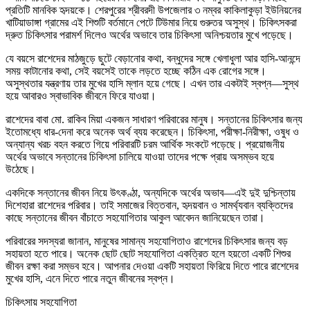
প্রতিটি মানবিক হৃদয়কে। শেরপুরের শ্রীবরদী উপজেলার ৩ নম্বর কাকিলাকুড়া ইউনিয়নের
খাটিয়াডাঙ্গা গ্রামের এই শিশুটি বর্তমানে পেটে টিউমার নিয়ে গুরুতর অসুস্থ। চিকিৎসকরা
দ্রুত চিকিৎসার পরামর্শ দিলেও অর্থের অভাবে তার চিকিৎসা অনিশ্চয়তার মুখে পড়েছে।
যে বয়সে রাশেদের মাঠজুড়ে ছুটে বেড়ানোর কথা, বন্ধুদের সঙ্গে খেলাধুলা আর হাসি-আনন্দে
সময় কাটানোর কথা, সেই বয়সেই তাকে লড়তে হচ্ছে কঠিন এক রোগের সঙ্গে।
অসুস্থতার যন্ত্রণায় তার মুখের হাসি ম্লান হয়ে গেছে। এখন তার একটাই স্বপ্ন—সুস্থ
হয়ে আবারও স্বাভাবিক জীবনে ফিরে যাওয়া।
রাশেদের বাবা মো. রাকিব মিয়া একজন সাধারণ পরিবারের মানুষ। সন্তানের চিকিৎসার জন্য
ইতোমধ্যে ধার-দেনা করে অনেক অর্থ ব্যয় করেছেন। চিকিৎসা, পরীক্ষা-নিরীক্ষা, ওষুধ ও
অন্যান্য খরচ বহন করতে গিয়ে পরিবারটি চরম আর্থিক সংকটে পড়েছে। প্রয়োজনীয়
অর্থের অভাবে সন্তানের চিকিৎসা চালিয়ে যাওয়া তাদের পক্ষে প্রায় অসম্ভব হয়ে
উঠেছে।
একদিকে সন্তানের জীবন নিয়ে উৎকণ্ঠা, অন্যদিকে অর্থের অভাব—এই দুই দুশ্চিন্তায়
দিশেহারা রাশেদের পরিবার। তাই সমাজের বিত্তবান, হৃদয়বান ও সামর্থ্যবান ব্যক্তিদের
কাছে সন্তানের জীবন বাঁচাতে সহযোগিতার আকুল আবেদন জানিয়েছেন তারা।
পরিবারের সদস্যরা জানান, মানুষের সামান্য সহযোগিতাও রাশেদের চিকিৎসার জন্য বড়
সহায়তা হতে পারে। অনেক ছোট ছোট সহযোগিতা একত্রিত হলে হয়তো একটি শিশুর
জীবন রক্ষা করা সম্ভব হবে। আপনার দেওয়া একটি সহায়তা ফিরিয়ে দিতে পারে রাশেদের
মুখের হাসি, এনে দিতে পারে নতুন জীবনের স্বপ্ন।
চিকিৎসায় সহযোগিতা