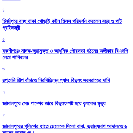
৪
মির্জাপুরে বন্ধ থাকা গোড়াই কটন মিলস পরিদর্শন করলেন বস্ত্র ও পাট
প্রতিমন্ত্রী
৫
বকশীগঞ্জে মাদক-জুয়ামুক্ত ও আধুনিক পৌরসভা গঠনের অঙ্গীকার বিএনপি
নেতা শাকিলের
৬
রপ্তানি শিল্প বাঁচাতে নিরবিচ্ছিন্ন গ্যাস-বিদ্যুৎ সরবরাহের দাবি
৭
জামালপুরে সেচ পাম্পের তারে বিদ্যুৎস্পষ্ট হয়ে কৃষকের মৃত্যু
৮
জামালপুরের পুলিশের হাতে ছেলেকে দিলো বাবা, ভ্রাম্যমাণ আদালতে ৬
মাসের কারাদণ্ড।