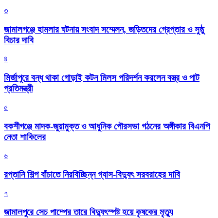
৩
জামালগঞ্জে হামলার ঘটনায় সংবাদ সম্মেলন, জড়িতদের গ্রেপ্তার ও সুষ্ঠু
বিচার দাবি
৪
মির্জাপুরে বন্ধ থাকা গোড়াই কটন মিলস পরিদর্শন করলেন বস্ত্র ও পাট
প্রতিমন্ত্রী
৫
বকশীগঞ্জে মাদক-জুয়ামুক্ত ও আধুনিক পৌরসভা গঠনের অঙ্গীকার বিএনপি
নেতা শাকিলের
৬
রপ্তানি শিল্প বাঁচাতে নিরবিচ্ছিন্ন গ্যাস-বিদ্যুৎ সরবরাহের দাবি
৭
জামালপুরে সেচ পাম্পের তারে বিদ্যুৎস্পষ্ট হয়ে কৃষকের মৃত্যু