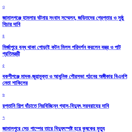
৩
জামালগঞ্জে হামলার ঘটনায় সংবাদ সম্মেলন, জড়িতদের গ্রেপ্তার ও সুষ্ঠু
বিচার দাবি
৪
মির্জাপুরে বন্ধ থাকা গোড়াই কটন মিলস পরিদর্শন করলেন বস্ত্র ও পাট
প্রতিমন্ত্রী
৫
বকশীগঞ্জে মাদক-জুয়ামুক্ত ও আধুনিক পৌরসভা গঠনের অঙ্গীকার বিএনপি
নেতা শাকিলের
৬
রপ্তানি শিল্প বাঁচাতে নিরবিচ্ছিন্ন গ্যাস-বিদ্যুৎ সরবরাহের দাবি
৭
জামালপুরে সেচ পাম্পের তারে বিদ্যুৎস্পষ্ট হয়ে কৃষকের মৃত্যু