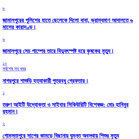
৮
জামালপুরের পুলিশের হাতে ছেলেকে দিলো বাবা, ভ্রাম্যমাণ আদালতে ৬
মাসের কারাদণ্ড।
৯
জামালপুরে সেচ পাম্পের তারে বিদ্যুৎস্পষ্ট হয়ে কৃষকের মৃত্যু।
১০
সর্বশেষ সব খবর
নাগরপুরে শাশুড়ি হত্যাকারী পুত্রবধু গ্রেফতার।
১
তরুণ আইটি উদ্যোক্তা ও সাইবার সিকিউরিটি বিশেষজ্ঞ: মোঃ হাবিবুর
রহমান।
২
গোমস্তাপুরে সাপের কামড়ে বিছানায় ঘুমন্ত অবস্থায় শিশুর মৃত্যু