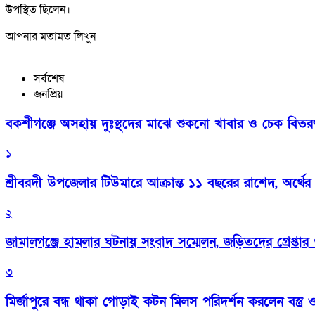
উপস্থিত ছিলেন।
আপনার মতামত লিখুন
সর্বশেষ
জনপ্রিয়
বকশীগঞ্জে অসহায় দুঃস্থদের মাঝে শুকনো খাবার ও চেক বিতরণ কর
১
শ্রীবরদী উপজেলার টিউমারে আক্রান্ত ১১ বছরের রাশেদ, অর্থের
২
জামালগঞ্জে হামলার ঘটনায় সংবাদ সম্মেলন, জড়িতদের গ্রেপ্তার ও 
৩
মির্জাপুরে বন্ধ থাকা গোড়াই কটন মিলস পরিদর্শন করলেন বস্ত্র ও প