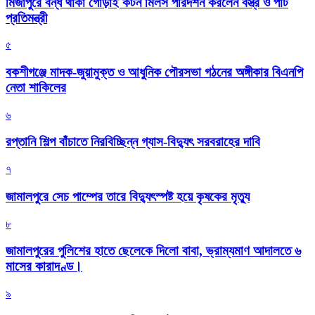
মির্জাপুরে বন্ধ থাকা গোড়াই কটন মিলস পরিদর্শন করলেন বস্ত্র ও পাট
প্রতিমন্ত্রী
৫
বকশীগঞ্জে মাদক-জুয়ামুক্ত ও আধুনিক পৌরসভা গঠনের অঙ্গীকার বিএনপি
নেতা শাকিলের
৬
রপ্তানি শিল্প বাঁচাতে নিরবিচ্ছিন্ন গ্যাস-বিদ্যুৎ সরবরাহের দাবি
৭
জামালপুরে সেচ পাম্পের তারে বিদ্যুৎস্পষ্ট হয়ে কৃষকের মৃত্যু
৮
জামালপুরের পুলিশের হাতে ছেলেকে দিলো বাবা, ভ্রাম্যমাণ আদালতে ৬
মাসের কারাদণ্ড।
৯