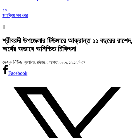
১০
জনপ্রিয় সব খবর
1
শ্রীবরদী উপজেলার টিউমারে আক্রান্ত ১১ বছরের রাশেদ,
অর্থের অভাবে অনিশ্চিত চিকিৎসা
ডেস্ক নিউজ
প্রকাশিত: রবিবার, ২ আগস্ট, ২০২৬, ১২:১২ পিএম
Facebook