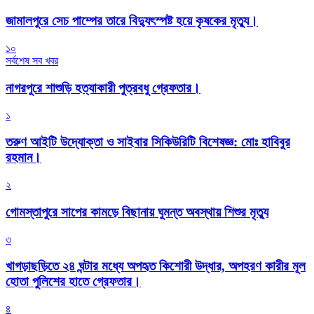
জামালপুরে সেচ পাম্পের তারে বিদ্যুৎস্পষ্ট হয়ে কৃষকের মৃত্যু।
১০
সর্বশেষ সব খবর
নাগরপুরে শাশুড়ি হত্যাকারী পুত্রবধু গ্রেফতার।
১
তরুণ আইটি উদ্যোক্তা ও সাইবার সিকিউরিটি বিশেষজ্ঞ: মোঃ হাবিবুর
রহমান।
২
গোমস্তাপুরে সাপের কামড়ে বিছানায় ঘুমন্ত অবস্থায় শিশুর মৃত্যু
৩
খাগড়াছড়িতে ২৪ ঘন্টার মধ্যে অপহৃত কিশোরী উদ্ধার, অপহরণ কারীর মূল
হোতা পুলিশের হাতে গ্রেফতার।
৪