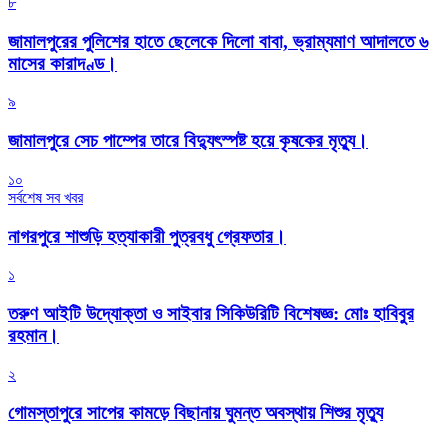
৮
জামালপুরের পুলিশের হাতে ছেলেকে দিলো বাবা, ভ্রাম্যমাণ আদালতে ৬
মাসের কারাদণ্ড।
৯
জামালপুরে সেচ পাম্পের তারে বিদ্যুৎস্পষ্ট হয়ে কৃষকের মৃত্যু।
১০
সর্বশেষ সব খবর
নাগরপুরে শাশুড়ি হত্যাকারী পুত্রবধু গ্রেফতার।
১
তরুণ আইটি উদ্যোক্তা ও সাইবার সিকিউরিটি বিশেষজ্ঞ: মোঃ হাবিবুর
রহমান।
২
গোমস্তাপুরে সাপের কামড়ে বিছানায় ঘুমন্ত অবস্থায় শিশুর মৃত্যু