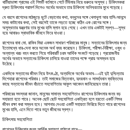
খাটিয়াডাঙ্গা গ্রামের এই শিশুটি বর্তমানে পেটে টিউমার নিয়ে গুরুতর অসুস্থ। চিকিৎসকরা
দ্রুত চিকিৎসার পরামর্শ দিলেও অর্থের অভাবে তার চিকিৎসা অনিশ্চয়তার মুখে পড়েছে।
যে বয়সে রাশেদের মাঠজুড়ে ছুটে বেড়ানোর কথা, বন্ধুদের সঙ্গে খেলাধুলা আর হাসি-আনন্দে
সময় কাটানোর কথা, সেই বয়সেই তাকে লড়তে হচ্ছে কঠিন এক রোগের সঙ্গে।
অসুস্থতার যন্ত্রণায় তার মুখের হাসি ম্লান হয়ে গেছে। এখন তার একটাই স্বপ্ন—সুস্থ
হয়ে আবারও স্বাভাবিক জীবনে ফিরে যাওয়া।
রাশেদের বাবা মো. রাকিব মিয়া একজন সাধারণ পরিবারের মানুষ। সন্তানের চিকিৎসার জন্য
ইতোমধ্যে ধার-দেনা করে অনেক অর্থ ব্যয় করেছেন। চিকিৎসা, পরীক্ষা-নিরীক্ষা, ওষুধ ও
অন্যান্য খরচ বহন করতে গিয়ে পরিবারটি চরম আর্থিক সংকটে পড়েছে। প্রয়োজনীয়
অর্থের অভাবে সন্তানের চিকিৎসা চালিয়ে যাওয়া তাদের পক্ষে প্রায় অসম্ভব হয়ে
উঠেছে।
একদিকে সন্তানের জীবন নিয়ে উৎকণ্ঠা, অন্যদিকে অর্থের অভাব—এই দুই দুশ্চিন্তায়
দিশেহারা রাশেদের পরিবার। তাই সমাজের বিত্তবান, হৃদয়বান ও সামর্থ্যবান ব্যক্তিদের
কাছে সন্তানের জীবন বাঁচাতে সহযোগিতার আকুল আবেদন জানিয়েছেন তারা।
পরিবারের সদস্যরা জানান, মানুষের সামান্য সহযোগিতাও রাশেদের চিকিৎসার জন্য বড়
সহায়তা হতে পারে। অনেক ছোট ছোট সহযোগিতা একত্রিত হলে হয়তো একটি শিশুর
জীবন রক্ষা করা সম্ভব হবে। আপনার দেওয়া একটি সহায়তা ফিরিয়ে দিতে পারে রাশেদের
মুখের হাসি, এনে দিতে পারে নতুন জীবনের স্বপ্ন।
চিকিৎসায় সহযোগিতা
রাশেদের চিকিৎসার জন্য আর্থিক সহায়তা পাঠানো যাবে—