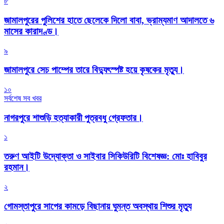
৮
জামালপুরের পুলিশের হাতে ছেলেকে দিলো বাবা, ভ্রাম্যমাণ আদালতে ৬
মাসের কারাদণ্ড।
৯
জামালপুরে সেচ পাম্পের তারে বিদ্যুৎস্পষ্ট হয়ে কৃষকের মৃত্যু।
১০
সর্বশেষ সব খবর
নাগরপুরে শাশুড়ি হত্যাকারী পুত্রবধু গ্রেফতার।
১
তরুণ আইটি উদ্যোক্তা ও সাইবার সিকিউরিটি বিশেষজ্ঞ: মোঃ হাবিবুর
রহমান।
২
গোমস্তাপুরে সাপের কামড়ে বিছানায় ঘুমন্ত অবস্থায় শিশুর মৃত্যু