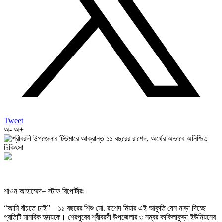
Tweet
অ-
অ+
শাওন আহাম্মেদ= স্টাফ রিপোর্টারঃ
“আমি বাঁচতে চাই”—১১ বছরের শিশু মো. রাশেদ মিয়ার এই আকুতি যেন নাড়া দিচ্ছে
প্রতিটি মানবিক হৃদয়কে। শেরপুরের শ্রীবরদী উপজেলার ৩ নম্বর কাকিলাকুড়া ইউনিয়নের