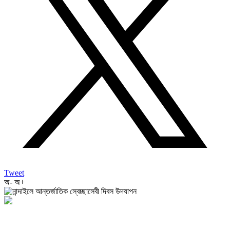
Tweet
অ-
অ+