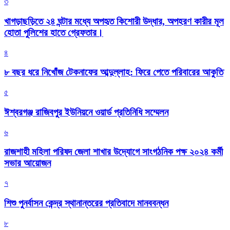
৩
খাগড়াছড়িতে ২৪ ঘন্টার মধ্যে অপহৃত কিশোরী উদ্ধার, অপহরণ কারীর মূল
হোতা পুলিশের হাতে গ্রেফতার।
৪
৮ বছর ধরে নিখোঁজ টেকনাফের আব্দুল্লাহ: ফিরে পেতে পরিবারের আকুতি
৫
ঈশ্বরগঞ্জ রাজিবপুর ইউনিয়নে ওয়ার্ড প্রতিনিধি সম্মেলন
৬
রাজশাহী মহিলা পরিষদ জেলা শাখার উদ্যোগে সাংগঠনিক পক্ষ ২০২৪ কর্মী
সভার আয়োজন
৭
শিশু পুনর্বাসন কেন্দ্র স্থানান্তরের প্রতিবাদে মানববন্ধন
৮