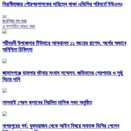
বিয়ানীবাজার পৌরপ্রশাসকের দায়িত্বে থাকা এডিসির পরিবর্তে ইউএনও
১০
জনপ্রিয় সব খবর
এ সম্পর্কিত আরও খবর
শ্রীবরদী উপজেলার টিউমারে আক্রান্ত ১১ বছরের রাশেদ, অর্থের অভাবে
অনিশ্চিত চিকিৎসা
জামালগঞ্জে হামলার ঘটনায় সংবাদ সম্মেলন, জড়িতদের গ্রেপ্তার ও সুষ্ঠু
বিচার দাবি
লালমাই প্রেস ক্লাবের নিয়মিত মাসিক সভা অনুষ্ঠিত
নাগরপুরের গর্ব: যুক্তরাজ্য থেকে আইন বিষয়ে স্নাতক ডিগ্রি পেলেন