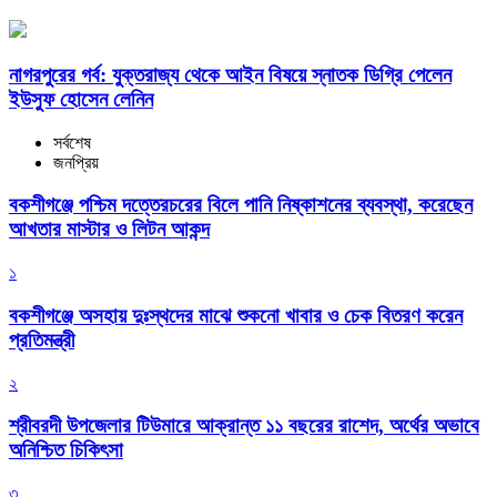
নাগরপুরের গর্ব: যুক্তরাজ্য থেকে আইন বিষয়ে স্নাতক ডিগ্রি পেলেন
ইউসুফ হোসেন লেনিন
সর্বশেষ
জনপ্রিয়
বকশীগঞ্জে পশ্চিম দত্তেরচরের বিলে পানি নিষ্কাশনের ব্যবস্থা, করেছেন
আখতার মাস্টার ও লিটন আকন্দ
১
বকশীগঞ্জে অসহায় দুঃস্থদের মাঝে শুকনো খাবার ও চেক বিতরণ করেন
প্রতিমন্ত্রী
২
শ্রীবরদী উপজেলার টিউমারে আক্রান্ত ১১ বছরের রাশেদ, অর্থের অভাবে
অনিশ্চিত চিকিৎসা
৩