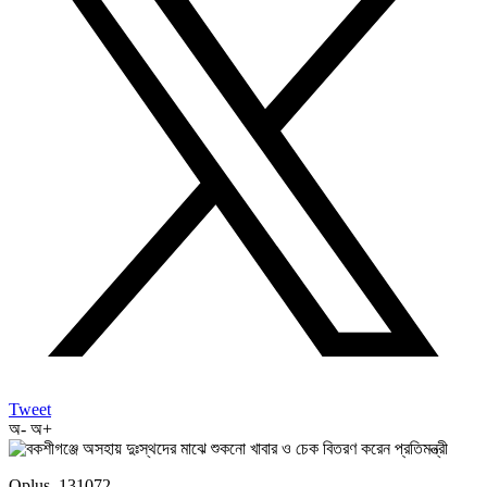
Tweet
অ-
অ+
Oplus_131072