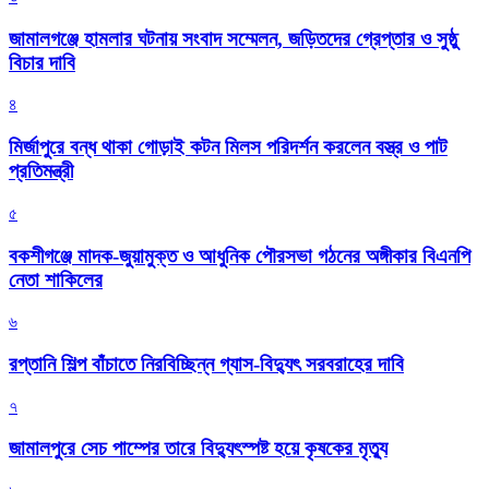
জামালগঞ্জে হামলার ঘটনায় সংবাদ সম্মেলন, জড়িতদের গ্রেপ্তার ও সুষ্ঠু
বিচার দাবি
৪
মির্জাপুরে বন্ধ থাকা গোড়াই কটন মিলস পরিদর্শন করলেন বস্ত্র ও পাট
প্রতিমন্ত্রী
৫
বকশীগঞ্জে মাদক-জুয়ামুক্ত ও আধুনিক পৌরসভা গঠনের অঙ্গীকার বিএনপি
নেতা শাকিলের
৬
রপ্তানি শিল্প বাঁচাতে নিরবিচ্ছিন্ন গ্যাস-বিদ্যুৎ সরবরাহের দাবি
৭
জামালপুরে সেচ পাম্পের তারে বিদ্যুৎস্পষ্ট হয়ে কৃষকের মৃত্যু