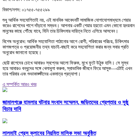
বিকাশ/নগদ: ০১৭৫৫-৭৫৫২৯৯
শুধু আর্থিক সহযোগিতাই নয়, এই মানবিক আবেদনটি সামাজিক যোগাযোগমাধ্যমে শেয়ার
করেও রাশেদের পাশে দাঁড়ানো সম্ভব। আপনার একটি শেয়ার হয়তো এমন কোনো হৃদয়বান
মানুষের কাছে পৌঁছে যাবে, যিনি তার চিকিৎসার দায়িত্ব নিতে এগিয়ে আসবেন।
বিশেষ অনুরোধ: আর্থিক সহযোগিতা পাঠানোর আগে রোগী, পরিবারের পরিচয়, চিকিৎসার
কাগজপত্র ও প্রয়োজনীয় তথ্য যাচাই-বাছাই করে সহযোগিতা করার জন্য সবার প্রতি
অনুরোধ জানানো হয়েছে।
ছোট্ট রাশেদের চোখে আবারও স্বপ্নের আলো ফিরুক, মুখে ফুটে উঠুক হাসি। সে সুস্থ
হয়ে আবারও বন্ধুদের সঙ্গে খেলাধুলা করুক, স্বাভাবিক জীবনে ফিরে আসুক—এটাই এখন
তার পরিবার এবং শুভাকাঙ্ক্ষীদের একমাত্র প্রত্যাশা।
এ সম্পর্কিত আরও খবর
জামালগঞ্জে হামলার ঘটনায় সংবাদ সম্মেলন, জড়িতদের গ্রেপ্তার ও সুষ্ঠু
বিচার দাবি
লালমাই প্রেস ক্লাবের নিয়মিত মাসিক সভা অনুষ্ঠিত