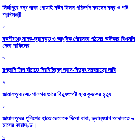
মির্জাপুরে বন্ধ থাকা গোড়াই কটন মিলস পরিদর্শন করলেন বস্ত্র ও পাট
প্রতিমন্ত্রী
৫
বকশীগঞ্জে মাদক-জুয়ামুক্ত ও আধুনিক পৌরসভা গঠনের অঙ্গীকার বিএনপি
নেতা শাকিলের
৬
রপ্তানি শিল্প বাঁচাতে নিরবিচ্ছিন্ন গ্যাস-বিদ্যুৎ সরবরাহের দাবি
৭
জামালপুরে সেচ পাম্পের তারে বিদ্যুৎস্পষ্ট হয়ে কৃষকের মৃত্যু
৮
জামালপুরের পুলিশের হাতে ছেলেকে দিলো বাবা, ভ্রাম্যমাণ আদালতে ৬
মাসের কারাদণ্ড।
৯