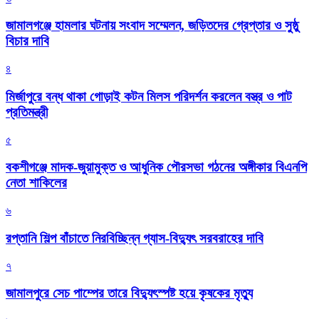
জামালগঞ্জে হামলার ঘটনায় সংবাদ সম্মেলন, জড়িতদের গ্রেপ্তার ও সুষ্ঠু
বিচার দাবি
৪
মির্জাপুরে বন্ধ থাকা গোড়াই কটন মিলস পরিদর্শন করলেন বস্ত্র ও পাট
প্রতিমন্ত্রী
৫
বকশীগঞ্জে মাদক-জুয়ামুক্ত ও আধুনিক পৌরসভা গঠনের অঙ্গীকার বিএনপি
নেতা শাকিলের
৬
রপ্তানি শিল্প বাঁচাতে নিরবিচ্ছিন্ন গ্যাস-বিদ্যুৎ সরবরাহের দাবি
৭
জামালপুরে সেচ পাম্পের তারে বিদ্যুৎস্পষ্ট হয়ে কৃষকের মৃত্যু