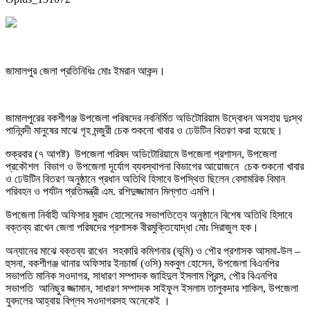
জামালপুর জেলা প্রতিনিধিঃ মোঃ ইমরান আকন্দ।
জামালপুরের বকশীগঞ্জ উপজেলা পরিষদের নবনির্মিত অডিটোরিয়াম উদ্বোধন অসহায় দুঃস্থ
পানিবন্দী মানুষের মাঝে গৃহ মন্জুরী চেক শুকনো খাবার ও ঢেউটিন বিতরণ করা হয়েছে।
শুক্রবার (৭ আগষ্ট) উপজেলা পরিষদ অডিটোরিয়ামে উপজেলা প্রশাসন, উপজেলা
প্রকৌশল বিভাগ ও উপজেলা দূর্যোগ ব্যবস্থাপনা বিভাগের আয়োজনে চেক শুকনো খাবার
ও ঢেউটিন বিতরণ অনুষ্ঠানে প্রধান অতিথি হিসাবে উপস্থিত ছিলেন বেসামরিক বিমান
পরিবহন ও পর্যটন প্রতিমন্ত্রী এম. রশিদুজ্জামান মিল্লাত এমপি।
উপজেলা নির্বাহী অফিসার মুরাদ হোসেনের সভাপতিত্বে অনুষ্ঠানে বিশেষ অতিথি হিসাবে
বক্তব্য রাখেন জেলা পরিষদের প্রশাসক বীরমুক্তিযোদ্ধা মোঃ সিরাজুল হক।
অন্যানের মাঝে বক্তব্য রাখেন সহকারি কমিশনার (ভূমি) ও পৌর প্রশাসক আসমা-উল –
হুসনা, বকশীগঞ্জ থানার অফিসার ইনচার্জ (ওসি) মকবুল হোসেন, উপজেলা বিএনপির
সভাপতি মানিক সওদাগর, সাধারণ সম্পাদক জাহিদুল ইসলাম প্রিন্স, পৌর বিএনপির
সভাপতি আনিছুর জ্জামান, সাধারণ সম্পাদক সাইফুল ইসলাম তালুকদার শাকিল, উপজেলা
যুবদলের আহ্বায় বিপ্লব সওদাগরসহ অনেকেই ।