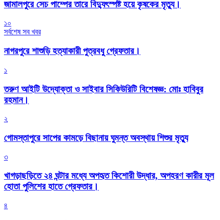
জামালপুরে সেচ পাম্পের তারে বিদ্যুৎস্পষ্ট হয়ে কৃষকের মৃত্যু।
১০
সর্বশেষ সব খবর
নাগরপুরে শাশুড়ি হত্যাকারী পুত্রবধু গ্রেফতার।
১
তরুণ আইটি উদ্যোক্তা ও সাইবার সিকিউরিটি বিশেষজ্ঞ: মোঃ হাবিবুর
রহমান।
২
গোমস্তাপুরে সাপের কামড়ে বিছানায় ঘুমন্ত অবস্থায় শিশুর মৃত্যু
৩
খাগড়াছড়িতে ২৪ ঘন্টার মধ্যে অপহৃত কিশোরী উদ্ধার, অপহরণ কারীর মূল
হোতা পুলিশের হাতে গ্রেফতার।
৪