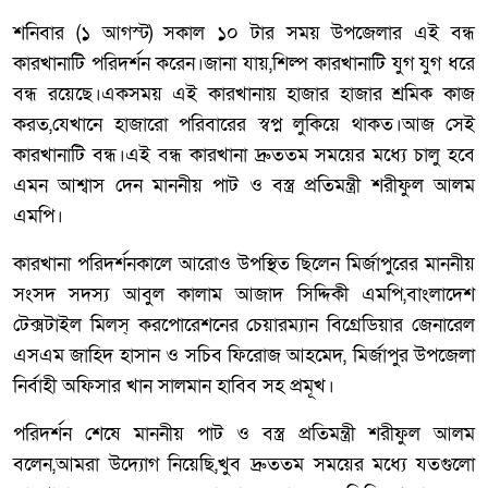
শনিবার (১ আগস্ট) সকাল ১০ টার সময় উপজেলার এই বন্ধ
কারখানাটি পরিদর্শন করেন।জানা যায়,শিল্প কারখানাটি যুগ যুগ ধরে
বন্ধ রয়েছে।একসময় এই কারখানায় হাজার হাজার শ্রমিক কাজ
করত,যেখানে হাজারো পরিবারের স্বপ্ন লুকিয়ে থাকত।আজ সেই
কারখানাটি বন্ধ।এই বন্ধ কারখানা দ্রুততম সময়ের মধ্যে চালু হবে
এমন আশ্বাস দেন মাননীয় পাট ও বস্ত্র প্রতিমন্ত্রী শরীফুল আলম
এমপি।
কারখানা পরিদর্শনকালে আরোও উপস্থিত ছিলেন মির্জাপুরের মাননীয়
সংসদ সদস্য আবুল কালাম আজাদ সিদ্দিকী এমপি,বাংলাদেশ
টেক্সটাইল মিলস্ করপোরেশনের চেয়ারম্যান বিগ্রেডিয়ার জেনারেল
এসএম জাহিদ হাসান ও সচিব ফিরোজ আহমেদ, মির্জাপুর উপজেলা
নির্বাহী অফিসার খান সালমান হাবিব সহ প্রমূখ।
পরিদর্শন শেষে মাননীয় পাট ও বস্ত্র প্রতিমন্ত্রী শরীফুল আলম
বলেন,আমরা উদ্যোগ নিয়েছি,খুব দ্রুততম সময়ের মধ্যে যতগুলো