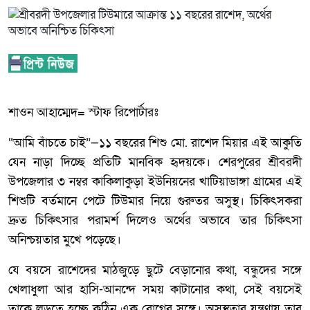
শাওন আহাম্মেদ= স্টাফ রিপোর্টারঃ
“আমি বাঁচতে চাই”—১১ বছরের শিশু মো. রাশেদ মিয়ার এই আকুতি
যেন নাড়া দিচ্ছে প্রতিটি মানবিক হৃদয়কে। শেরপুরের শ্রীবরদী
উপজেলার ৩ নম্বর কাকিলাকুড়া ইউনিয়নের খাটিয়াডাঙ্গা গ্রামের এই
শিশুটি বর্তমানে পেটে টিউমার নিয়ে গুরুতর অসুস্থ। চিকিৎসকরা
দ্রুত চিকিৎসার পরামর্শ দিলেও অর্থের অভাবে তার চিকিৎসা
অনিশ্চয়তার মুখে পড়েছে।
যে বয়সে রাশেদের মাঠজুড়ে ছুটে বেড়ানোর কথা, বন্ধুদের সঙ্গে
খেলাধুলা আর হাসি-আনন্দে সময় কাটানোর কথা, সেই বয়সেই
তাকে লড়তে হচ্ছে কঠিন এক রোগের সঙ্গে। অসুস্থতার যন্ত্রণায় তার