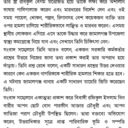
তার স্ত্রী রবিকুল বেগম উত্তেজিত হয়ে তাকে লক্ষ্য করে অশালীন
ভাষায় গালিগালাজ করেন এবং মারধরের নির্দেশ দেন এবং ওই
সময় পায়েল, খোকন, পল্লব, রিগানসহ বেশ কয়েকজন ব্যক্তি তার
ওপর হামলা চালিয়ে শারীরিকভাবে লাঞ্ছিত ও মারধর করেন। এসময়
স্থানীয় লোকজন এগিয়ে এসে তাকে উদ্ধার করে জামালগঞ্জ উপজেলা
স্বাস্থ্য কমপ্লেক্সে নিয়ে যান এবং সেখানে তিনি চিকিৎসা নেন।
‎সংবাদ সম্মেলনে তিনি আরও বলেন, একজন সরকারি কর্মকর্তার
প্রশ্নের উত্তরে নিজের জানা তথ্য প্রকাশ করাই তার অপরাধ হয়ে
দাঁড়ায়। তিনি প্রশ্ন রেখে বলেন, একটি সাধারণ প্রশ্নের উত্তর দেওয়ার
কারণে কেন একজন নাগরিককে শারীরিক হামলার শিকার হতে হবে।
এ ঘটনায় জামালগঞ্জ থানায় একটি সাধারণ ডায়েরি জিডি করেছেন
তিনি।
‎সংবাদ সম্মেলনে একাত্মতা প্রকাশ করে বিবাদী রফিকুল ইসলাম বিন
বারীর আপন ছোট বোন পারভীন আক্তার চৌধুরী এবং আপন
ভাতিজা পরাগ চৌধুরী উপস্থিত ছিলেন। তারা বক্তব্যে অভিযোগ
করেন, উত্তরাধিকার সূত্রে প্রাপ্ত পারিবারিক ভূমি ও সম্পত্তি