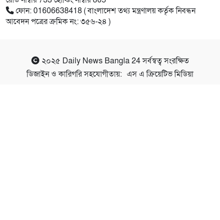
রোড নাম্বার 733 হোল্ডিং নাম্বার 805
ফোন: 01606638418 ( বাংলাদেশ তথ্য মন্ত্রণালয় কর্তৃক নিবন্ধন
আবেদন পত্রের ক্রমিক নং: ৩৫৬-২৪ )
২০২৫
Daily News Bangla 24
সর্বস্বত্ব সংরক্ষিত
ডিজাইন ও কারিগরি সহযোগীতায়:
এস এ ক্রিয়েটিভ মিডিয়া