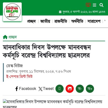
বুধবার, ৫ আগস্ট ২০২৬, ২০ শ্রাবণ ১৪৩৩
প্রচ্ছদ
জাতীয়
রাজনীতি
অর্থনীতি
সারাদেশ
আন
প্রচ্ছদ
মানবাধিকার দিবস উপলক্ষে মানববন্ধন
কর্মসূচি বরেন্দ্র বিশ্ববিদ্যালয় ছাত্রদলের
ডেস্ক নিউজ
প্রকাশিত: বুধবার, ১১ ডিসেম্বর, ২০২৪, ৭:৫৬ পিএম
ই-পেপার প্রিন্ট ভিউ
Facebook
Tweet
অ-
অ+