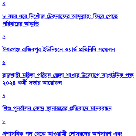
৪
৮ বছর ধরে নিখোঁজ টেকনাফের আব্দুল্লাহ: ফিরে পেতে
পরিবারের আকুতি
৫
ঈশ্বরগঞ্জ রাজিবপুর ইউনিয়নে ওয়ার্ড প্রতিনিধি সম্মেলন
৬
রাজশাহী মহিলা পরিষদ জেলা শাখার উদ্যোগে সাংগঠনিক পক্ষ
২০২৪ কর্মী সভার আয়োজন
৭
শিশু পুনর্বাসন কেন্দ্র স্থানান্তরের প্রতিবাদে মানববন্ধন
৮
প্রশাসনিক পদ থেকে আওয়ামী দোসরদের অপসারণ এবং