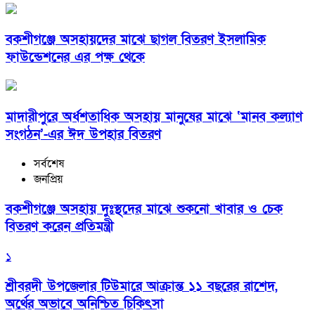
বকশীগঞ্জে অসহায়দের মাঝে ছাগল বিতরণ ইসলামিক
ফাউন্ডেশনের এর পক্ষ থেকে
মাদারীপুরে অর্ধশতাধিক অসহায় মানুষের মাঝে ‘মানব কল্যাণ
সংগঠন’-এর ঈদ উপহার বিতরণ
সর্বশেষ
জনপ্রিয়
বকশীগঞ্জে অসহায় দুঃস্থদের মাঝে শুকনো খাবার ও চেক
বিতরণ করেন প্রতিমন্ত্রী
১
শ্রীবরদী উপজেলার টিউমারে আক্রান্ত ১১ বছরের রাশেদ,
অর্থের অভাবে অনিশ্চিত চিকিৎসা