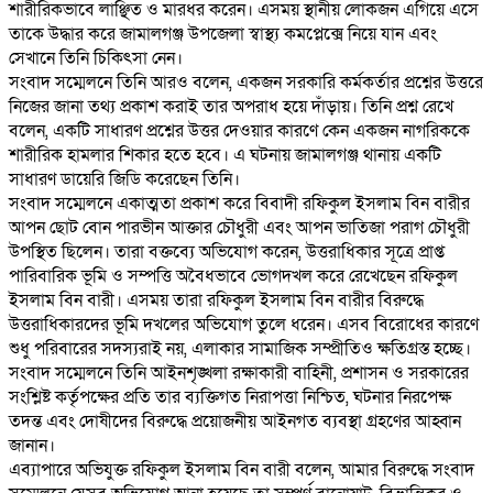
শারীরিকভাবে লাঞ্ছিত ও মারধর করেন। এসময় স্থানীয় লোকজন এগিয়ে এসে
তাকে উদ্ধার করে জামালগঞ্জ উপজেলা স্বাস্থ্য কমপ্লেক্সে নিয়ে যান এবং
সেখানে তিনি চিকিৎসা নেন।
‎সংবাদ সম্মেলনে তিনি আরও বলেন, একজন সরকারি কর্মকর্তার প্রশ্নের উত্তরে
নিজের জানা তথ্য প্রকাশ করাই তার অপরাধ হয়ে দাঁড়ায়। তিনি প্রশ্ন রেখে
বলেন, একটি সাধারণ প্রশ্নের উত্তর দেওয়ার কারণে কেন একজন নাগরিককে
শারীরিক হামলার শিকার হতে হবে। এ ঘটনায় জামালগঞ্জ থানায় একটি
সাধারণ ডায়েরি জিডি করেছেন তিনি।
‎সংবাদ সম্মেলনে একাত্মতা প্রকাশ করে বিবাদী রফিকুল ইসলাম বিন বারীর
আপন ছোট বোন পারভীন আক্তার চৌধুরী এবং আপন ভাতিজা পরাগ চৌধুরী
উপস্থিত ছিলেন। তারা বক্তব্যে অভিযোগ করেন, উত্তরাধিকার সূত্রে প্রাপ্ত
পারিবারিক ভূমি ও সম্পত্তি অবৈধভাবে ভোগদখল করে রেখেছেন রফিকুল
ইসলাম বিন বারী। এসময় তারা রফিকুল ইসলাম বিন বারীর বিরুদ্ধে
উত্তরাধিকারদের ভূমি দখলের অভিযোগ তুলে ধরেন। এসব বিরোধের কারণে
শুধু পরিবারের সদস্যরাই নয়, এলাকার সামাজিক সম্প্রীতিও ক্ষতিগ্রস্ত হচ্ছে।
‎সংবাদ সম্মেলনে তিনি আইনশৃঙ্খলা রক্ষাকারী বাহিনী, প্রশাসন ও সরকারের
সংশ্লিষ্ট কর্তৃপক্ষের প্রতি তার ব্যক্তিগত নিরাপত্তা নিশ্চিত, ঘটনার নিরপেক্ষ
তদন্ত এবং দোষীদের বিরুদ্ধে প্রয়োজনীয় আইনগত ব্যবস্থা গ্রহণের আহ্বান
জানান।
‎এব্যাপারে অভিযুক্ত রফিকুল ইসলাম বিন বারী বলেন, আমার বিরুদ্ধে সংবাদ