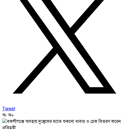
Tweet
অ-
অ+