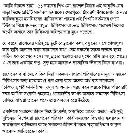
“আমি বাঁচতে চাই”—১১ বছরের শিশু মো. রাশেদ মিয়ার এই আকুতি যেন
নাড়া দিচ্ছে প্রতিটি মানবিক হৃদয়কে। শেরপুরের শ্রীবরদী উপজেলার ৩ নম্বর
কাকিলাকুড়া ইউনিয়নের খাটিয়াডাঙ্গা গ্রামের এই শিশুটি বর্তমানে পেটে
টিউমার নিয়ে গুরুতর অসুস্থ। চিকিৎসকরা দ্রুত চিকিৎসার পরামর্শ দিলেও
অর্থের অভাবে তার চিকিৎসা অনিশ্চয়তার মুখে পড়েছে।
যে বয়সে রাশেদের মাঠজুড়ে ছুটে বেড়ানোর কথা, বন্ধুদের সঙ্গে খেলাধুলা
আর হাসি-আনন্দে সময় কাটানোর কথা, সেই বয়সেই তাকে লড়তে হচ্ছে
কঠিন এক রোগের সঙ্গে। অসুস্থতার যন্ত্রণায় তার মুখের হাসি ম্লান হয়ে গেছে।
এখন তার একটাই স্বপ্ন—সুস্থ হয়ে আবারও স্বাভাবিক জীবনে ফিরে যাওয়া।
রাশেদের বাবা মো. রাকিব মিয়া একজন সাধারণ পরিবারের মানুষ। সন্তানের
চিকিৎসার জন্য ইতোমধ্যে ধার-দেনা করে অনেক অর্থ ব্যয় করেছেন।
চিকিৎসা, পরীক্ষা-নিরীক্ষা, ওষুধ ও অন্যান্য খরচ বহন করতে গিয়ে পরিবারটি
চরম আর্থিক সংকটে পড়েছে। প্রয়োজনীয় অর্থের অভাবে সন্তানের চিকিৎসা
চালিয়ে যাওয়া তাদের পক্ষে প্রায় অসম্ভব হয়ে উঠেছে।
একদিকে সন্তানের জীবন নিয়ে উৎকণ্ঠা, অন্যদিকে অর্থের অভাব—এই দুই
দুশ্চিন্তায় দিশেহারা রাশেদের পরিবার। তাই সমাজের বিত্তবান, হৃদয়বান ও
সামর্থ্যবান ব্যক্তিদের কাছে সন্তানের জীবন বাঁচাতে সহযোগিতার আকুল
আবেদন জানিয়েছেন তারা।