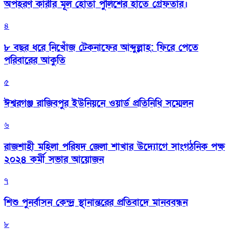
অপহরণ কারীর মূল হোতা পুলিশের হাতে গ্রেফতার।
৪
৮ বছর ধরে নিখোঁজ টেকনাফের আব্দুল্লাহ: ফিরে পেতে
পরিবারের আকুতি
৫
ঈশ্বরগঞ্জ রাজিবপুর ইউনিয়নে ওয়ার্ড প্রতিনিধি সম্মেলন
৬
রাজশাহী মহিলা পরিষদ জেলা শাখার উদ্যোগে সাংগঠনিক পক্ষ
২০২৪ কর্মী সভার আয়োজন
৭
শিশু পুনর্বাসন কেন্দ্র স্থানান্তরের প্রতিবাদে মানববন্ধন
৮