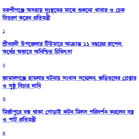
বকশীগঞ্জে অসহায় দুঃস্থদের মাঝে শুকনো খাবার ও চেক
বিতরণ করেন প্রতিমন্ত্রী
১
শ্রীবরদী উপজেলার টিউমারে আক্রান্ত ১১ বছরের রাশেদ,
অর্থের অভাবে অনিশ্চিত চিকিৎসা
২
জামালগঞ্জে হামলার ঘটনায় সংবাদ সম্মেলন, জড়িতদের গ্রেপ্তার
ও সুষ্ঠু বিচার দাবি
৩
মির্জাপুরে বন্ধ থাকা গোড়াই কটন মিলস পরিদর্শন করলেন বস্ত্র
ও পাট প্রতিমন্ত্রী
৪