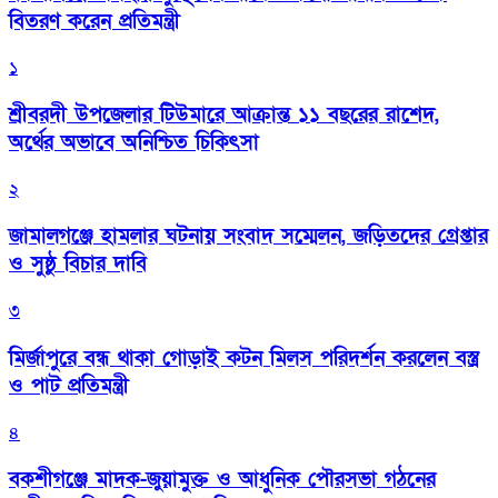
বিতরণ করেন প্রতিমন্ত্রী
১
শ্রীবরদী উপজেলার টিউমারে আক্রান্ত ১১ বছরের রাশেদ,
অর্থের অভাবে অনিশ্চিত চিকিৎসা
২
জামালগঞ্জে হামলার ঘটনায় সংবাদ সম্মেলন, জড়িতদের গ্রেপ্তার
ও সুষ্ঠু বিচার দাবি
৩
মির্জাপুরে বন্ধ থাকা গোড়াই কটন মিলস পরিদর্শন করলেন বস্ত্র
ও পাট প্রতিমন্ত্রী
৪
বকশীগঞ্জে মাদক-জুয়ামুক্ত ও আধুনিক পৌরসভা গঠনের