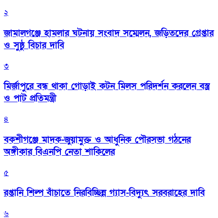
২
জামালগঞ্জে হামলার ঘটনায় সংবাদ সম্মেলন, জড়িতদের গ্রেপ্তার
ও সুষ্ঠু বিচার দাবি
৩
মির্জাপুরে বন্ধ থাকা গোড়াই কটন মিলস পরিদর্শন করলেন বস্ত্র
ও পাট প্রতিমন্ত্রী
৪
বকশীগঞ্জে মাদক-জুয়ামুক্ত ও আধুনিক পৌরসভা গঠনের
অঙ্গীকার বিএনপি নেতা শাকিলের
৫
রপ্তানি শিল্প বাঁচাতে নিরবিচ্ছিন্ন গ্যাস-বিদ্যুৎ সরবরাহের দাবি
৬