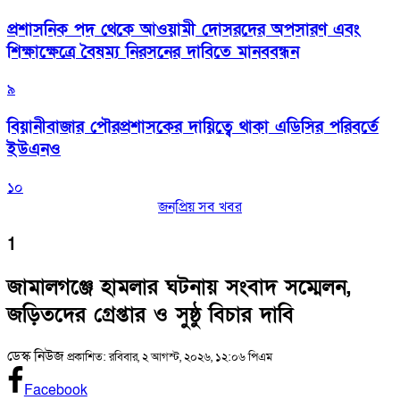
প্রশাসনিক পদ থেকে আওয়ামী দোসরদের অপসারণ এবং
শিক্ষাক্ষেত্রে বৈষম্য নিরসনের দাবিতে মানববন্ধন
৯
বিয়ানীবাজার পৌরপ্রশাসকের দায়িত্বে থাকা এডিসির পরিবর্তে
ইউএনও
১০
জনপ্রিয় সব খবর
1
জামালগঞ্জে হামলার ঘটনায় সংবাদ সম্মেলন,
জড়িতদের গ্রেপ্তার ও সুষ্ঠু বিচার দাবি
ডেস্ক নিউজ
প্রকাশিত: রবিবার, ২ আগস্ট, ২০২৬, ১২:০৬ পিএম
Facebook