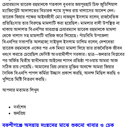
চেয়ারম্যান তারেক রহমানকে গতকাল বুধবার জয়পুরহাট চিফ জুডিশিয়াল
ম্যাজিস্ট্রেট আদালতের বিচারক শ্যাম সুন্দর রায় খালাসের আদেশ দেন।
তারেক জিয়ার পক্ষের আইনজীবী মোঃ নাজমুল ইসলাম বলেন, রাজনৈতিক
প্রতিহিংসায় তার বিরুদ্ধে মামলাটি করা হয়েছিল। মামলার বাদী উপস্থিত না
থাকায় আদালত বিএনপির ভারপ্রাপ্ত চেয়ারম্যান তারেক রহমানকে মামলা
থেকে খালাস সহ মামলাটি খারিজ করে দিয়েছে। পাঁচবিবি উপজেলা
বিএনপির সভাপতি আলহাজ¦ সাইফুল ইসলাম ডালিম বলেন, দেশনেতা
তারেক রহমানকে একের পর এক মিথ্যা মামলা দিয়ে তার রাজনৈতিক জীবন
ধ্বংস করতে চেয়েছিল ফেসিষ্ট আওয়ামীলীগ সরকার। ছাত্র-–জনতার বিপ্লবের
পর অর্জিত দ্বিতীয় স্বাধীনতায় আইনের শাসন প্রতিষ্ঠা পাওয়ায় আমরা আজ
সঠিক রায় পেয়েছি। আমাদের প্রিয় নেতার মুক্তির আনন্দে আমরা জিয়ার
সৈনিক বিএনপি পাগল কর্মিরা উচ্ছাস প্রকাশ করছি, আনন্দ মিছিল করছি ও
খুশিতে মিষ্টি বিতরণ করছি।
আপনার মতামত লিখুন
সর্বশেষ
জনপ্রিয়
বকশীগঞ্জে অসহায় দুঃস্থদের মাঝে শুকনো খাবার ও চেক