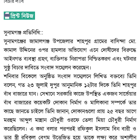
‎সুনামগঞ্জ প্রতিনিধি::
‎সুনামগঞ্জের জামালগঞ্জ উপজেলার শাহপুর গ্রামের বাসিন্দা মো.
কামাল উদ্দিনের ওপর হামলার অভিযোগ এনে দোষীদের বিরুদ্ধে
আইনগত ব্যবস্থা গ্রহণ, ব্যক্তিগত নিরাপত্তা নিশ্চিতকরণ এবং ঘটনার
সুষ্ঠু বিচার দাবিতে সংবাদ সম্মেলন করেছেন।
‎শনিবার বিকেলে অনুষ্ঠিত সংবাদ সম্মেলনে লিখিত বক্তব্যে তিনি
বলেন, গত ২৩ জুলাই দুপুর আনুমানিক ১২টার দিকে তিনি শাহপুর
বাঁধ বাজারে যান। সেখানে সরকারি কাজে উপস্থিত একজন সার্ভেয়ার
বাঁধ বাজারের কয়েকটি দোকান নির্মাণ ও মালিকানা সম্পর্কে তার
কাছে জানতে চাইলে তিনি জানান, দোকানগুলো প্রায় ২৫ বছর আগে
মরহুম আব্দুল মান্নান চৌধুরী ওরফে তেলা মিয়া চৌধুরী নির্মাণ
করেছিলেন। এ কথা বলার পরপরই রফিকুল ইসলাম বিন বারী ও
তার স্ত্রী রবিকুল বেগম উত্তেজিত হয়ে তাকে লক্ষ্য করে অশালীন