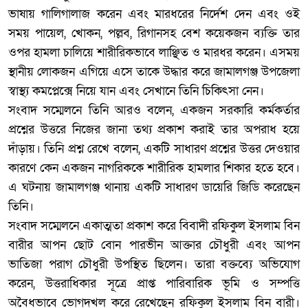
ভাষায় গালিগালাজ করেন এবং মারধরের নির্দেশ দেন এবং ওই
সময় পায়েল, খোকন, পল্লব, রিগানসহ বেশ কয়েকজন ব্যক্তি তার
ওপর হামলা চালিয়ে শারীরিকভাবে লাঞ্ছিত ও মারধর করেন। এসময়
স্থানীয় লোকজন এগিয়ে এসে তাকে উদ্ধার করে জামালগঞ্জ উপজেলা
স্বাস্থ্য কমপ্লেক্সে নিয়ে যান এবং সেখানে তিনি চিকিৎসা নেন।
‎সংবাদ সম্মেলনে তিনি আরও বলেন, একজন সরকারি কর্মকর্তার
প্রশ্নের উত্তরে নিজের জানা তথ্য প্রকাশ করাই তার অপরাধ হয়ে
দাঁড়ায়। তিনি প্রশ্ন রেখে বলেন, একটি সাধারণ প্রশ্নের উত্তর দেওয়ার
কারণে কেন একজন নাগরিককে শারীরিক হামলার শিকার হতে হবে।
এ ঘটনায় জামালগঞ্জ থানায় একটি সাধারণ ডায়েরি জিডি করেছেন
তিনি।
‎সংবাদ সম্মেলনে একাত্মতা প্রকাশ করে বিবাদী রফিকুল ইসলাম বিন
বারীর আপন ছোট বোন পারভীন আক্তার চৌধুরী এবং আপন
ভাতিজা পরাগ চৌধুরী উপস্থিত ছিলেন। তারা বক্তব্যে অভিযোগ
করেন, উত্তরাধিকার সূত্রে প্রাপ্ত পারিবারিক ভূমি ও সম্পত্তি
অবৈধভাবে ভোগদখল করে রেখেছেন রফিকুল ইসলাম বিন বারী।