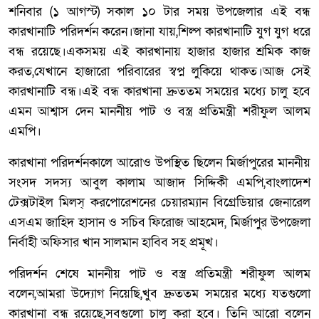
শনিবার (১ আগস্ট) সকাল ১০ টার সময় উপজেলার এই বন্ধ
কারখানাটি পরিদর্শন করেন।জানা যায়,শিল্প কারখানাটি যুগ যুগ ধরে
বন্ধ রয়েছে।একসময় এই কারখানায় হাজার হাজার শ্রমিক কাজ
করত,যেখানে হাজারো পরিবারের স্বপ্ন লুকিয়ে থাকত।আজ সেই
কারখানাটি বন্ধ।এই বন্ধ কারখানা দ্রুততম সময়ের মধ্যে চালু হবে
এমন আশ্বাস দেন মাননীয় পাট ও বস্ত্র প্রতিমন্ত্রী শরীফুল আলম
এমপি।
কারখানা পরিদর্শনকালে আরোও উপস্থিত ছিলেন মির্জাপুরের মাননীয়
সংসদ সদস্য আবুল কালাম আজাদ সিদ্দিকী এমপি,বাংলাদেশ
টেক্সটাইল মিলস্ করপোরেশনের চেয়ারম্যান বিগ্রেডিয়ার জেনারেল
এসএম জাহিদ হাসান ও সচিব ফিরোজ আহমেদ, মির্জাপুর উপজেলা
নির্বাহী অফিসার খান সালমান হাবিব সহ প্রমূখ।
পরিদর্শন শেষে মাননীয় পাট ও বস্ত্র প্রতিমন্ত্রী শরীফুল আলম
বলেন,আমরা উদ্যোগ নিয়েছি,খুব দ্রুততম সময়ের মধ্যে যতগুলো
কারখানা বন্ধ রয়েছে,সবগুলো চালু করা হবে। তিনি আরো বলেন