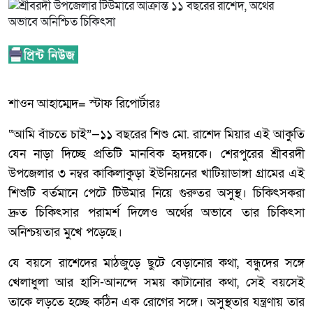
শাওন আহাম্মেদ= স্টাফ রিপোর্টারঃ
“আমি বাঁচতে চাই”—১১ বছরের শিশু মো. রাশেদ মিয়ার এই আকুতি
যেন নাড়া দিচ্ছে প্রতিটি মানবিক হৃদয়কে। শেরপুরের শ্রীবরদী
উপজেলার ৩ নম্বর কাকিলাকুড়া ইউনিয়নের খাটিয়াডাঙ্গা গ্রামের এই
শিশুটি বর্তমানে পেটে টিউমার নিয়ে গুরুতর অসুস্থ। চিকিৎসকরা
দ্রুত চিকিৎসার পরামর্শ দিলেও অর্থের অভাবে তার চিকিৎসা
অনিশ্চয়তার মুখে পড়েছে।
যে বয়সে রাশেদের মাঠজুড়ে ছুটে বেড়ানোর কথা, বন্ধুদের সঙ্গে
খেলাধুলা আর হাসি-আনন্দে সময় কাটানোর কথা, সেই বয়সেই
তাকে লড়তে হচ্ছে কঠিন এক রোগের সঙ্গে। অসুস্থতার যন্ত্রণায় তার