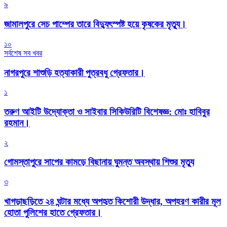
৯
জামালপুরে সেচ পাম্পের তারে বিদ্যুৎস্পষ্ট হয়ে কৃষকের মৃত্যু।
১০
সর্বশেষ সব খবর
নাগরপুরে শাশুড়ি হত্যাকারী পুত্রবধু গ্রেফতার।
১
তরুণ আইটি উদ্যোক্তা ও সাইবার সিকিউরিটি বিশেষজ্ঞ: মোঃ হাবিবুর
রহমান।
২
গোমস্তাপুরে সাপের কামড়ে বিছানায় ঘুমন্ত অবস্থায় শিশুর মৃত্যু
৩
খাগড়াছড়িতে ২৪ ঘন্টার মধ্যে অপহৃত কিশোরী উদ্ধার, অপহরণ কারীর মূল
হোতা পুলিশের হাতে গ্রেফতার।