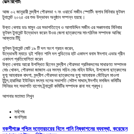
ডেক্স রিপোর্ট:
আজ ০২ জানুয়ারী সন্দ্বীপ পৌরসভা ৭ নং ওয়ার্ডে সজীব স্পোর্টিং ক্লাব মিনিবার ফুটবল
টুনামেন্ট ২০২৫ এর শুভ উদ্ভাবন অনুষ্ঠান সম্পন্ন হয়ছে।
উক্ত খেলায় ডাঃ মামুন এর সভাপতিত্বে ও আলাউদ্দিন সজীব এর সঞ্চালনায় মিনিবার
ফুটবল টুনামেন্ট উদ্ভোধন করেন উওর জেলা ছাত্রদলের সাংগঠনিক সম্পাদক আনিছ
আক্তার টিটু
ফুটবল টুনামেন্ট মোট ১৯ টি দল অংশ গ্রহন করেন,
উদ্ভোধনী ম্যাচে দুই শক্তি শালি দল পন্ডিতের হাট একাদশ বনাম ঈদগাহ এভার গ্রীন
একাদশ প্রতিযোগিতা করেন
উক্ত খেলায় আরো উপস্থিত ছিলেন সন্দ্বীপ পৌরসভা শ্রমিকদলের সাধারণত সম্পাদক
মোঃ খোকন, পৌরসভা জাজাস এর সদস্য সচিব মোঃ মহিন উদ্দিন, উপজেলা ছাত্রদলের
যুগ্ম আহবায়ক বাদশা, সন্দ্বীপ পৌরসভা ছাত্রদলের যুগ্ম আহবায়ক মৌহিদুল মাওলা
টুটুল,হারামিয়া ইউনিয়ন মৎস্য দলের সভাপতি সেটাপ সাদ্দাম,ঈদগাঁহ মসজিদ কমিটির
সিনিয়র সহ সভাপতি হাশেম,টুনামেন্ট কমিটির সম্পাদক রানা সহ প্রমুখ।
আপনার মতামত লিখুন
সর্বশেষ
জনপ্রিয়
বকশীগঞ্জে পশ্চিম দত্তেরচরের বিলে পানি নিষ্কাশনের ব্যবস্থা, করেছেন