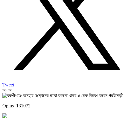
Tweet
অ-
অ+
Oplus_131072