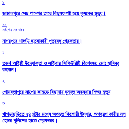
৯
জামালপুরে সেচ পাম্পের তারে বিদ্যুৎস্পষ্ট হয়ে কৃষকের মৃত্যু।
১০
সর্বশেষ সব খবর
নাগরপুরে শাশুড়ি হত্যাকারী পুত্রবধু গ্রেফতার।
১
তরুণ আইটি উদ্যোক্তা ও সাইবার সিকিউরিটি বিশেষজ্ঞ: মোঃ হাবিবুর
রহমান।
২
গোমস্তাপুরে সাপের কামড়ে বিছানায় ঘুমন্ত অবস্থায় শিশুর মৃত্যু
৩
খাগড়াছড়িতে ২৪ ঘন্টার মধ্যে অপহৃত কিশোরী উদ্ধার, অপহরণ কারীর মূল
হোতা পুলিশের হাতে গ্রেফতার।