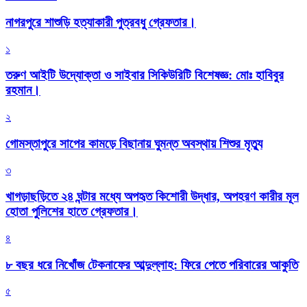
নাগরপুরে শাশুড়ি হত্যাকারী পুত্রবধু গ্রেফতার।
১
তরুণ আইটি উদ্যোক্তা ও সাইবার সিকিউরিটি বিশেষজ্ঞ: মোঃ হাবিবুর
রহমান।
২
গোমস্তাপুরে সাপের কামড়ে বিছানায় ঘুমন্ত অবস্থায় শিশুর মৃত্যু
৩
খাগড়াছড়িতে ২৪ ঘন্টার মধ্যে অপহৃত কিশোরী উদ্ধার, অপহরণ কারীর মূল
হোতা পুলিশের হাতে গ্রেফতার।
৪
৮ বছর ধরে নিখোঁজ টেকনাফের আব্দুল্লাহ: ফিরে পেতে পরিবারের আকুতি
৫