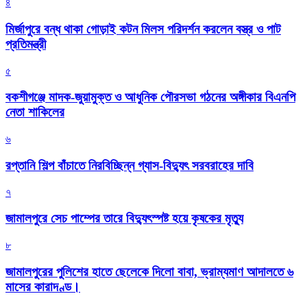
৪
মির্জাপুরে বন্ধ থাকা গোড়াই কটন মিলস পরিদর্শন করলেন বস্ত্র ও পাট
প্রতিমন্ত্রী
৫
বকশীগঞ্জে মাদক-জুয়ামুক্ত ও আধুনিক পৌরসভা গঠনের অঙ্গীকার বিএনপি
নেতা শাকিলের
৬
রপ্তানি শিল্প বাঁচাতে নিরবিচ্ছিন্ন গ্যাস-বিদ্যুৎ সরবরাহের দাবি
৭
জামালপুরে সেচ পাম্পের তারে বিদ্যুৎস্পষ্ট হয়ে কৃষকের মৃত্যু
৮
জামালপুরের পুলিশের হাতে ছেলেকে দিলো বাবা, ভ্রাম্যমাণ আদালতে ৬
মাসের কারাদণ্ড।