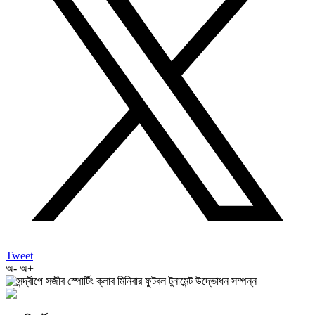
Tweet
অ-
অ+