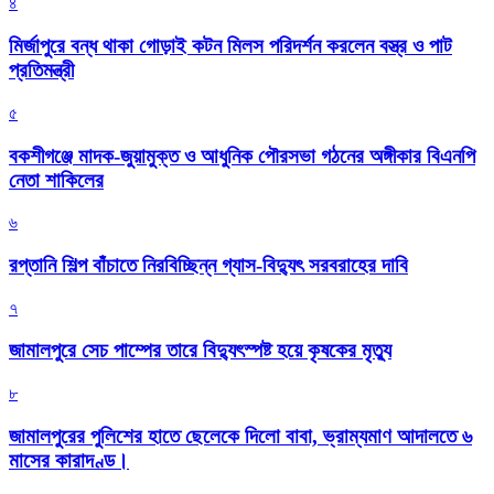
৪
মির্জাপুরে বন্ধ থাকা গোড়াই কটন মিলস পরিদর্শন করলেন বস্ত্র ও পাট
প্রতিমন্ত্রী
৫
বকশীগঞ্জে মাদক-জুয়ামুক্ত ও আধুনিক পৌরসভা গঠনের অঙ্গীকার বিএনপি
নেতা শাকিলের
৬
রপ্তানি শিল্প বাঁচাতে নিরবিচ্ছিন্ন গ্যাস-বিদ্যুৎ সরবরাহের দাবি
৭
জামালপুরে সেচ পাম্পের তারে বিদ্যুৎস্পষ্ট হয়ে কৃষকের মৃত্যু
৮
জামালপুরের পুলিশের হাতে ছেলেকে দিলো বাবা, ভ্রাম্যমাণ আদালতে ৬
মাসের কারাদণ্ড।