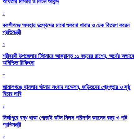
আখতার মাস্টার ও লিটন আকন্দ
১
বকশীগঞ্জে অসহায় দুঃস্থদের মাঝে শুকনো খাবার ও চেক বিতরণ করেন
প্রতিমন্ত্রী
২
শ্রীবরদী উপজেলার টিউমারে আক্রান্ত ১১ বছরের রাশেদ, অর্থের অভাবে
অনিশ্চিত চিকিৎসা
৩
জামালগঞ্জে হামলার ঘটনায় সংবাদ সম্মেলন, জড়িতদের গ্রেপ্তার ও সুষ্ঠু
বিচার দাবি
৪
মির্জাপুরে বন্ধ থাকা গোড়াই কটন মিলস পরিদর্শন করলেন বস্ত্র ও পাট
প্রতিমন্ত্রী
৫