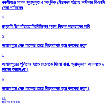
বকশীগঞ্জে মাদক-জুয়ামুক্ত ও আধুনিক পৌরসভা গঠনের অঙ্গীকার বিএনপি
নেতা শাকিলের
৬
রপ্তানি শিল্প বাঁচাতে নিরবিচ্ছিন্ন গ্যাস-বিদ্যুৎ সরবরাহের দাবি
৭
জামালপুরে সেচ পাম্পের তারে বিদ্যুৎস্পষ্ট হয়ে কৃষকের মৃত্যু
৮
জামালপুরের পুলিশের হাতে ছেলেকে দিলো বাবা, ভ্রাম্যমাণ আদালতে ৬
মাসের কারাদণ্ড।
৯
জামালপুরে সেচ পাম্পের তারে বিদ্যুৎস্পষ্ট হয়ে কৃষকের মৃত্যু।
১০
সর্বশেষ সব খবর