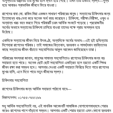
অসুস্থতার যন্ত্রণায় তার মুখের হাসি ম্লান হয়ে গেছে। এখন তার একটাই স্বপ্ন—সুস্থ
হয়ে আবারও স্বাভাবিক জীবনে ফিরে যাওয়া।
রাশেদের বাবা মো. রাকিব মিয়া একজন সাধারণ পরিবারের মানুষ। সন্তানের চিকিৎসার জন্য
ইতোমধ্যে ধার-দেনা করে অনেক অর্থ ব্যয় করেছেন। চিকিৎসা, পরীক্ষা-নিরীক্ষা, ওষুধ ও
অন্যান্য খরচ বহন করতে গিয়ে পরিবারটি চরম আর্থিক সংকটে পড়েছে। প্রয়োজনীয়
অর্থের অভাবে সন্তানের চিকিৎসা চালিয়ে যাওয়া তাদের পক্ষে প্রায় অসম্ভব হয়ে
উঠেছে।
একদিকে সন্তানের জীবন নিয়ে উৎকণ্ঠা, অন্যদিকে অর্থের অভাব—এই দুই দুশ্চিন্তায়
দিশেহারা রাশেদের পরিবার। তাই সমাজের বিত্তবান, হৃদয়বান ও সামর্থ্যবান ব্যক্তিদের
কাছে সন্তানের জীবন বাঁচাতে সহযোগিতার আকুল আবেদন জানিয়েছেন তারা।
পরিবারের সদস্যরা জানান, মানুষের সামান্য সহযোগিতাও রাশেদের চিকিৎসার জন্য বড়
সহায়তা হতে পারে। অনেক ছোট ছোট সহযোগিতা একত্রিত হলে হয়তো একটি শিশুর
জীবন রক্ষা করা সম্ভব হবে। আপনার দেওয়া একটি সহায়তা ফিরিয়ে দিতে পারে রাশেদের
মুখের হাসি, এনে দিতে পারে নতুন জীবনের স্বপ্ন।
চিকিৎসায় সহযোগিতা
রাশেদের চিকিৎসার জন্য আর্থিক সহায়তা পাঠানো যাবে—
বিকাশ/নগদ: ০১৭৫৫-৭৫৫২৯৯
শুধু আর্থিক সহযোগিতাই নয়, এই মানবিক আবেদনটি সামাজিক যোগাযোগমাধ্যমে শেয়ার
করেও রাশেদের পাশে দাঁড়ানো সম্ভব। আপনার একটি শেয়ার হয়তো এমন কোনো হৃদয়বান