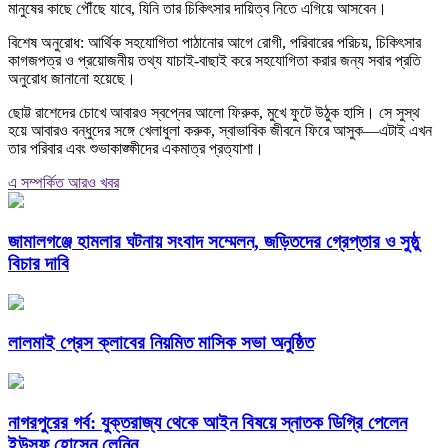
মানুষের কাছে পৌঁছে যাবে, যিনি তার চিকিৎসার দায়িত্ব নিতে এগিয়ে আসবেন।
বিশেষ অনুরোধ: আর্থিক সহযোগিতা পাঠানোর আগে রোগী, পরিবারের পরিচয়, চিকিৎসার
কাগজপত্র ও প্রয়োজনীয় তথ্য যাচাই-বাছাই করে সহযোগিতা করার জন্য সবার প্রতি
অনুরোধ জানানো হয়েছে।
ছোট্ট রাশেদের চোখে আবারও স্বপ্নের আলো ফিরুক, মুখে ফুটে উঠুক হাসি। সে সুস্থ
হয়ে আবারও বন্ধুদের সঙ্গে খেলাধুলা করুক, স্বাভাবিক জীবনে ফিরে আসুক—এটাই এখন
তার পরিবার এবং শুভাকাঙ্ক্ষীদের একমাত্র প্রত্যাশা।
এ সম্পর্কিত আরও খবর
জামালগঞ্জে হামলার ঘটনায় সংবাদ সম্মেলন, জড়িতদের গ্রেপ্তার ও সুষ্ঠু
বিচার দাবি
লালমাই প্রেস ক্লাবের নিয়মিত মাসিক সভা অনুষ্ঠিত
নাগরপুরের গর্ব: যুক্তরাজ্য থেকে আইন বিষয়ে স্নাতক ডিগ্রি পেলেন
ইউসুফ হোসেন লেনিন