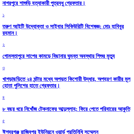
নাগরপুরে শাশুড়ি হত্যাকারী পুত্রবধু গ্রেফতার।
১
তরুণ আইটি উদ্যোক্তা ও সাইবার সিকিউরিটি বিশেষজ্ঞ: মোঃ হাবিবুর
রহমান।
২
গোমস্তাপুরে সাপের কামড়ে বিছানায় ঘুমন্ত অবস্থায় শিশুর মৃত্যু
৩
খাগড়াছড়িতে ২৪ ঘন্টার মধ্যে অপহৃত কিশোরী উদ্ধার, অপহরণ কারীর মূল
হোতা পুলিশের হাতে গ্রেফতার।
৪
৮ বছর ধরে নিখোঁজ টেকনাফের আব্দুল্লাহ: ফিরে পেতে পরিবারের আকুতি
৫
ঈশ্বরগঞ্জ রাজিবপুর ইউনিয়নে ওয়ার্ড প্রতিনিধি সম্মেলন