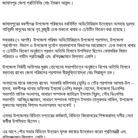
জামালপুর জেলা প্রতিনিধিঃ মোঃ ইমরান আকন্দ।
জামালপুরের বকশীগঞ্জ উপজেলা পরিষদের নবনির্মিত অডিটোরিয়াম উদ্বোধন অসহায় দুঃস্থ
পানিবন্দী মানুষের মাঝে গৃহ মন্জুরী চেক শুকনো খাবার ও ঢেউটিন বিতরণ করা হয়েছে।
শুক্রবার (৭ আগষ্ট) উপজেলা পরিষদ অডিটোরিয়ামে উপজেলা প্রশাসন, উপজেলা
প্রকৌশল বিভাগ ও উপজেলা দূর্যোগ ব্যবস্থাপনা বিভাগের আয়োজনে চেক শুকনো খাবার
ও ঢেউটিন বিতরণ অনুষ্ঠানে প্রধান অতিথি হিসাবে উপস্থিত ছিলেন বেসামরিক বিমান
পরিবহন ও পর্যটন প্রতিমন্ত্রী এম. রশিদুজ্জামান মিল্লাত এমপি।
উপজেলা নির্বাহী অফিসার মুরাদ হোসেনের সভাপতিত্বে অনুষ্ঠানে বিশেষ অতিথি হিসাবে
বক্তব্য রাখেন জেলা পরিষদের প্রশাসক বীরমুক্তিযোদ্ধা মোঃ সিরাজুল হক।
অন্যানের মাঝে বক্তব্য রাখেন সহকারি কমিশনার (ভূমি) ও পৌর প্রশাসক আসমা-উল –
হুসনা, বকশীগঞ্জ থানার অফিসার ইনচার্জ (ওসি) মকবুল হোসেন, উপজেলা বিএনপির
সভাপতি মানিক সওদাগর, সাধারণ সম্পাদক জাহিদুল ইসলাম প্রিন্স, পৌর বিএনপির
সভাপতি আনিছুর জ্জামান, সাধারণ সম্পাদক সাইফুল ইসলাম তালুকদার শাকিল, উপজেলা
যুবদলের আহ্বায় বিপ্লব সওদাগরসহ অনেকেই ।
এসময় উপজেলার বিভিন্ন দপ্তরের কর্মকর্তা, বিভিন্ন বিদ্যালয়ের শিক্ষকরাসহ দলীয় নেতা
কর্মীরা উপস্থিত ছিলেন।
এর আগে পৌর সভার বিভিন্ন উন্নয়ন মূলক কাজের উদ্বোধন করেন প্রতিমন্ত্রী এম.
রশিদুজ্জামান মিল্লাত এমপি।