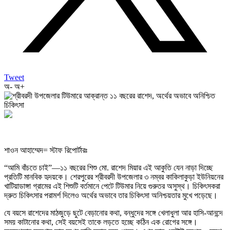
Tweet
অ-
অ+
শাওন আহাম্মেদ= স্টাফ রিপোর্টারঃ
“আমি বাঁচতে চাই”—১১ বছরের শিশু মো. রাশেদ মিয়ার এই আকুতি যেন নাড়া দিচ্ছে
প্রতিটি মানবিক হৃদয়কে। শেরপুরের শ্রীবরদী উপজেলার ৩ নম্বর কাকিলাকুড়া ইউনিয়নের
খাটিয়াডাঙ্গা গ্রামের এই শিশুটি বর্তমানে পেটে টিউমার নিয়ে গুরুতর অসুস্থ। চিকিৎসকরা
দ্রুত চিকিৎসার পরামর্শ দিলেও অর্থের অভাবে তার চিকিৎসা অনিশ্চয়তার মুখে পড়েছে।
যে বয়সে রাশেদের মাঠজুড়ে ছুটে বেড়ানোর কথা, বন্ধুদের সঙ্গে খেলাধুলা আর হাসি-আনন্দে
সময় কাটানোর কথা, সেই বয়সেই তাকে লড়তে হচ্ছে কঠিন এক রোগের সঙ্গে।