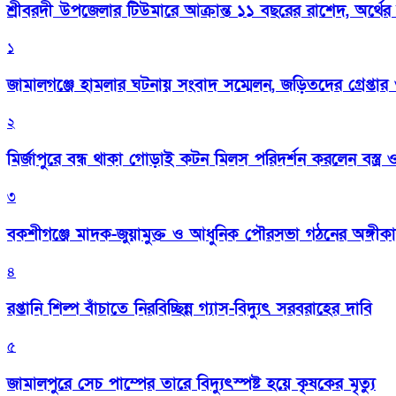
শ্রীবরদী উপজেলার টিউমারে আক্রান্ত ১১ বছরের রাশেদ, অর্থের
১
জামালগঞ্জে হামলার ঘটনায় সংবাদ সম্মেলন, জড়িতদের গ্রেপ্তার ও 
২
মির্জাপুরে বন্ধ থাকা গোড়াই কটন মিলস পরিদর্শন করলেন বস্ত্র ও প
৩
বকশীগঞ্জে মাদক-জুয়ামুক্ত ও আধুনিক পৌরসভা গঠনের অঙ্গীক
৪
রপ্তানি শিল্প বাঁচাতে নিরবিচ্ছিন্ন গ্যাস-বিদ্যুৎ সরবরাহের দাবি
৫
জামালপুরে সেচ পাম্পের তারে বিদ্যুৎস্পষ্ট হয়ে কৃষকের মৃত্যু