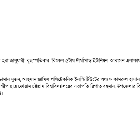
মাঝে ২রা জানুয়ারী বৃহস্পতিবার বিকেল ৫টায় দীর্ঘাপাড় ইউনিয়ন আবাসন এলাকায়
ামান সুজন, আহসান জামিল পলিটেকনিক ইনস্টিটিউটের অধ্যক্ষ কামরুল হাসান, সন
দ্বীপ ছাত্র ফোরাম চট্টগ্রাম বিশ্ববিদ্যালয়ের সভাপতি রিপাত রহমান, উপজেলার বি
ে।