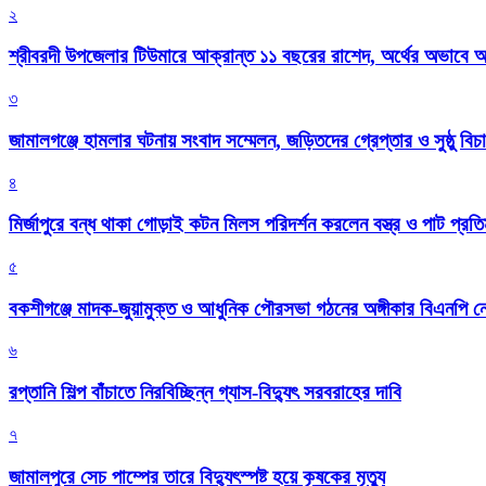
২
শ্রীবরদী উপজেলার টিউমারে আক্রান্ত ১১ বছরের রাশেদ, অর্থের অভাবে অন
৩
জামালগঞ্জে হামলার ঘটনায় সংবাদ সম্মেলন, জড়িতদের গ্রেপ্তার ও সুষ্ঠু বিচা
৪
মির্জাপুরে বন্ধ থাকা গোড়াই কটন মিলস পরিদর্শন করলেন বস্ত্র ও পাট প্রতিমন
৫
বকশীগঞ্জে মাদক-জুয়ামুক্ত ও আধুনিক পৌরসভা গঠনের অঙ্গীকার বিএনপি ন
৬
রপ্তানি শিল্প বাঁচাতে নিরবিচ্ছিন্ন গ্যাস-বিদ্যুৎ সরবরাহের দাবি
৭
জামালপুরে সেচ পাম্পের তারে বিদ্যুৎস্পষ্ট হয়ে কৃষকের মৃত্যু