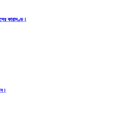
াসের কারাদণ্ড।
মান।