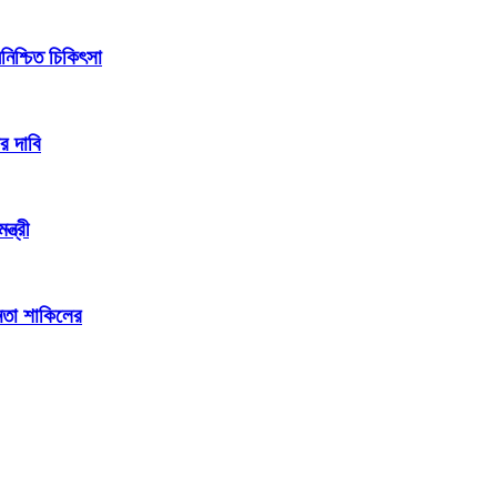
িশ্চিত চিকিৎসা
র দাবি
্ত্রী
েতা শাকিলের